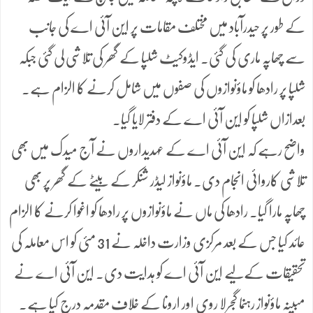
کے طور پر حیدرآباد میں مختلف مقامات پر این آئی اے کی جانب
سے چھاپہ ماری کی گئی۔ ایڈوکیٹ شلپا کے گھر کی تلاشی لی گئی جبکہ
شلپا پر رادھا کو ماؤنوازوں کی صفوں میں شامل کرنے کا الزام ہے۔
بعدازاں شلپا کو این آئی اے کے دفتر لایا گیا۔
واضح رہے کہ این آئی اے کے عہدیداروں نے آج میدک میں بھی
تلاشی کاروائی انجام دی۔ ماؤنواز لیڈر شنکر کے بیٹے کے گھر پر بھی
چھاپہ مارا گیا۔ رادھا کی ماں نے ماؤنوازوں پر رادھا کو اغوا کرنے کا الزام
عائد کیا جس کے بعد مرکزی وزارت داخلہ نے 31 مئی کو اس معاملہ کی
تحقیقات کےلیے این آئی اے کو ہدایت دی۔ این آئی اے نے
مبینہ ماؤنواز رہنما گجرلا روی اور ارونا کے خلاف مقدمہ درج کیا ہے۔