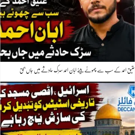
عتیق احمد کے سب سے چھوٹے بیٹے ابان احمد سڑک حادثے میں جاں بحق