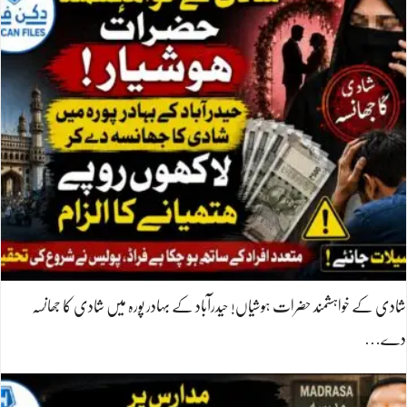
شادی کے خواہشمند حضرات ہوشیاں! حیدرآباد کے بہادر پورہ میں شادی کا جھانسہ
دے…