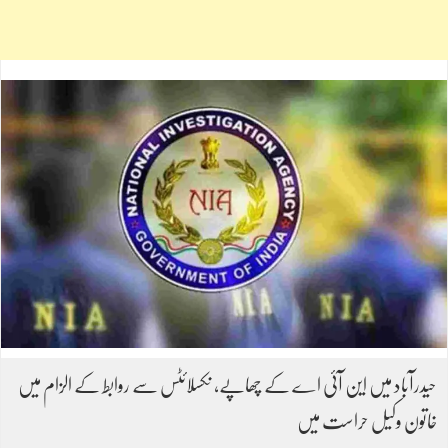
حیدرآباد میں این آئی اے کے چھاپے، نکسلائٹس سے روابط کے الزام میں
خاتون وکیل حراست میں