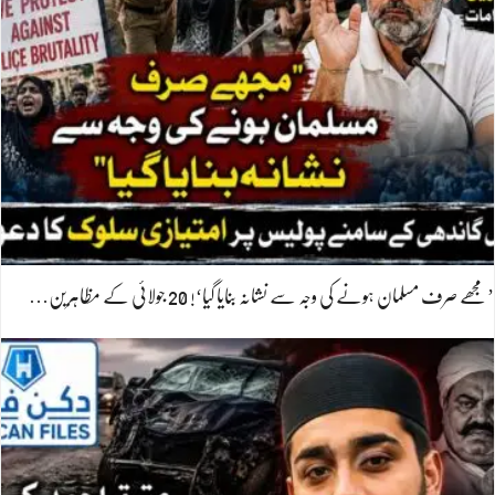
’مجھے صرف مسلمان ہونے کی وجہ سے نشانہ بنایا گیا‘! 20 جولائی کے مظاہرین…