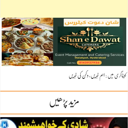
کیٹاگری میں :
اہم خبریں
،
دکن کی خبریں
مزید پڑھیں