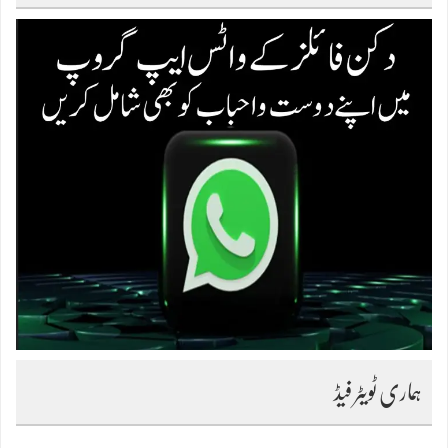
ہماری ٹویٹر فیڈ