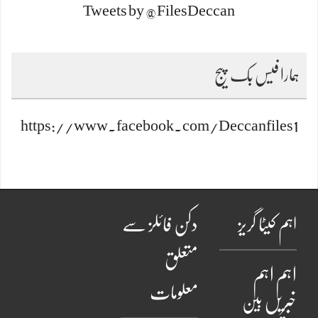
Tweets by @FilesDeccan
ہمارا فیس بک پیج
https://www.facebook.com/Deccanfiles1
اہم کیٹا گریز
دکن فائلز سے
متعلق
اہم
اہم
معلومات
خبریں
بین