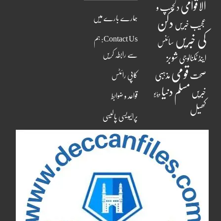
الاقوامی
دلچسپ و
ہمارے بارے میں
دکن
عجیب خبریں
کی خبریں
Contact Us: ہم
سائنس
سے رابطہ کریں
شوبز
اینڈ ٹکنالوجی
قومی
مذہبی
صحت
کاپی رائٹس
مسلم دنیا
خبریں
ویڈیو
قواعد و ضوابط
کھیل
پرائیویسی پالیسی