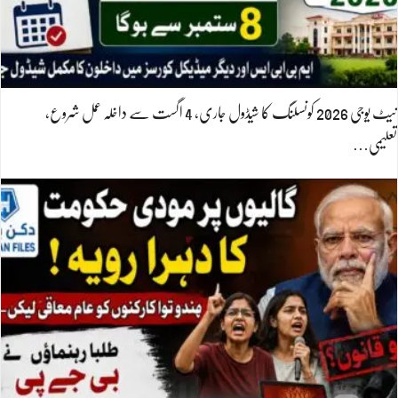
نیٹ یوجی 2026 کونسلنگ کا شیڈول جاری، 4 اگست سے داخلہ عمل شروع،
تعلیمی…