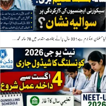
کیا مسلمان ہونا جرم ہے؟ 33 سال پرانے بغاوت مقدمہ میں 78 سالہ محمد…