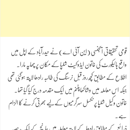
قومی تحقیقاتی ایجنسی (این آئی اے) نے حیدرآباد کے اپل میں
واقع ہائیکورٹ کی خاتون ایڈوکیٹ شلپا کے مکان پر چھاپہ مارا۔
اطلاع کے مطابق کچھ روز قبل نرسنگ کی طالبہ رادھا لاپتہ ہوگئی تھی
جبکہ اس معاملہ میں وشاکھاپٹنم میں ایک مقدمہ درج کیا گیا تھا۔
خاتون وکیل شلپا پر نکسل سرگرمیوں کےلیے بھرتی کرنے کا الزام
ہے۔
ذرائع کے مطابق رادھا کے لاپتہ معاملہ میں جانچ کے ایک حصہ