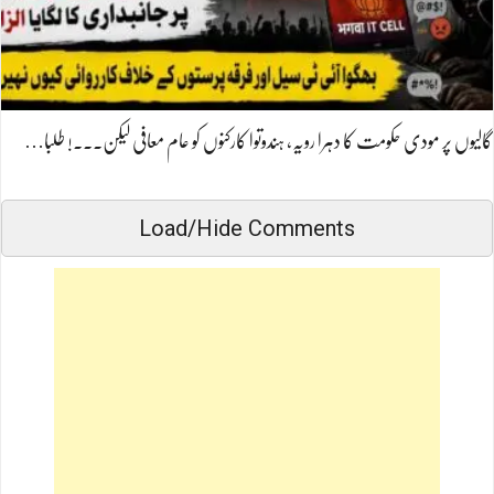
گالیوں پر مودی حکومت کا دہرا رویہ، ہندوتوا کارکنوں کو عام معافی لیکن۔۔۔! طلبا…
Load/Hide Comments