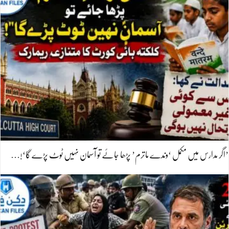
’اگر مدارس میں مکمل ‘وندے ماترم’ پڑھا جائے تو آسمان نہیں ٹوٹ پڑے گا‘!…