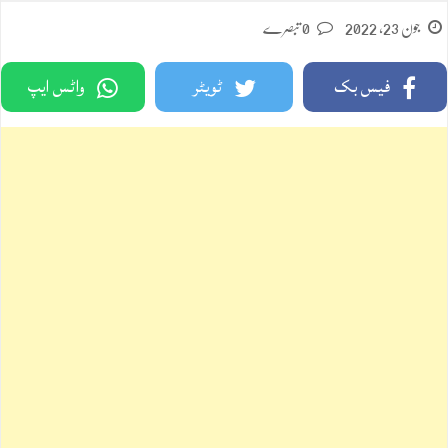
جون 23, 2022
0 تبصرے
فیس بک
ٹویٹر
واٹس ایپ