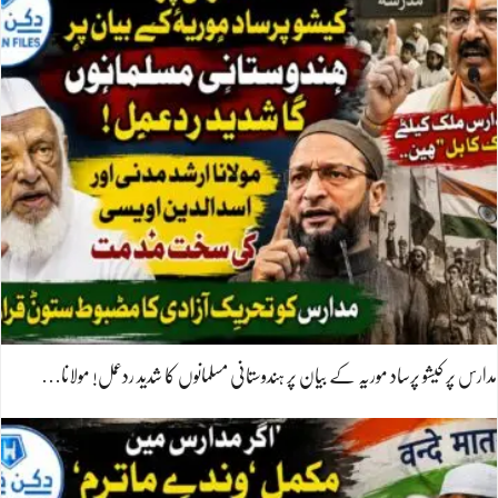
مدارس پر کیشو پرساد موریہ کے بیان پر ہندوستانی مسلمانوں کا شدید ردعمل! مولانا…