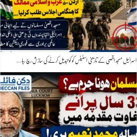
اسرائیل مسجد اقصیٰ کے تاریخی اسٹیٹس کو کو تبدیل کرنے کی سازش رچ رہا…