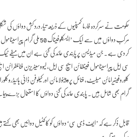
حکومت نے سرکردہ فارما کمپنیوں کے ذریعہ تیار درد کش دواؤں کی ش
کر دی ہے۔ جن میڈیسن پر پابندی عائد کی گئی ہے ان میں میفے نیمک ا
سی ایل پیراسیٹامول فینلفائن ایچ سی ایل، لیووسیٹریزن فنائلفرائن ای
گرام بھی شامل ہیں۔ پابندی عائد کی گئی دواؤں کا استعمال بڑے پیمان
قابل ذکر ہے کہ ’ایف ڈی سی‘ دواؤں کو کاکٹیل دوائیں بھی کہتے 
مرکب ہوتا ہے۔