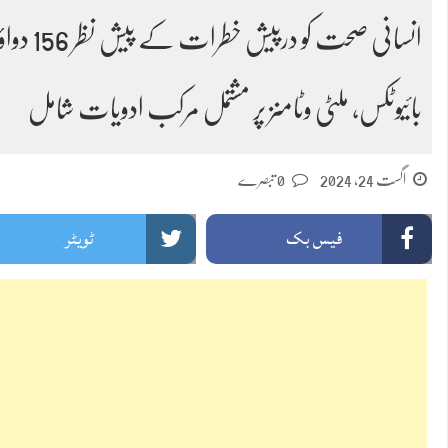
انسانی صح
بائیوٹکس، ملٹی وٹامنز پر مشتمل مرکب ادویات شامل
اگست 24, 2024
0 تبصرے
فیس بک
ٹویٹر