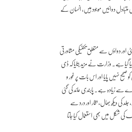
 متبادل دوائیں موجود ہیں، انسان کے
ی اور دواؤں سے متعلق تکنیکی مشاورتی
 کیا گیا ہے۔ وزارت نے مزید بتایا کہ ڈی
ح نہیں پایا اور اس بات پر غور و
دے سے زیادہ ہے۔ پابندی عائد کی گئی
لد کی دیکھ بھال، بخار اور درد سے
ک کی شکل میں بھی استعمال کیا جاتا