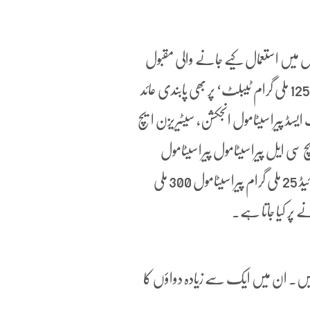
کل میں استعمال کیے جانے والی مقبول
مرکب دواؤں میں سے ایک ’ایسکلوفیناک 50 ملی گرام پیراسیٹامول 125 ملی گرام ٹیبلٹ‘ پر بھی پابندی عائد
یسڈ پیراسیٹامول انجکشن، سیٹیریزن ایچ
چ سی ایل پیراسیٹامول پیراسیٹامول
کلوروفینیرامائن میلیٹ، فنائل پروپینولامائن اور کیملوفن ڈائی ہائیڈروکلورائیڈ 25 ملی گرام پیراسیٹامول 300 ملی
ے پر کیا جاتا ہے۔
ہیں۔ ان میں ایک سے زیادہ دواؤں کا