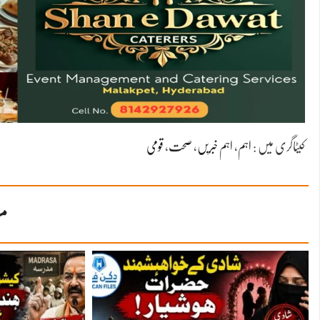
کیٹاگری میں :
اہم
،
اہم خبریں
،
صحت
،
قومی
مز