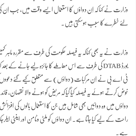
وزارت نے کہا کہ اِن دواؤں کا استعمال ایسے وقت میں، جب اِن کی
لئے خطرے کا سبب ہوسکتی ہیں۔
وزارت نے یہ بھی کہاکہ یہ فیصلہ حکومت کی طرف سے مقررہ ماہر کمیٹ
بورڈ DTAB کی طرف سے اس معاملے کا جائزہ لیے جانے کے بعد
ٹی اے بی نے اِن مرکبات (دواؤں) سے متعلق کیے گئے دعووں کو صحی
خوض کرتے ہوئے یہ فیصلہ کیا گیا کہ مریض کو ہونے والا نقصان، فائ
دواؤں میں وہ دوائیں بھی شامل ہیں جن کا استعمال بالوں کی افزائش، جِ
راحت کے لیے کیا جاتا ہے۔ ان دواؤں کو ملٹی وٹامن اور اینٹی ایلرج
ہے۔