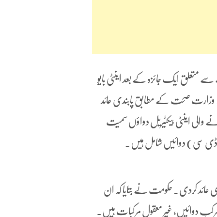
ے متعلق ایک جائزہ کے بعد اینٹی بایو
ؤں پر پابندی عائد کردی۔ وزارت صحت کے مطابق پابندی عائد
نے والی اینٹی بیکٹیریل دواؤں سمیت
شن جاری کرکے 156 دواؤں پر پابندی عائد کردی۔ حکومت نے بتایا کہ ان
ؤں کے کھانے سے انسانی صحت پر منفی اثر پڑسکتا ہے۔ 156 مرکب دوائیں، غیر معقول مرکبات ہیں۔