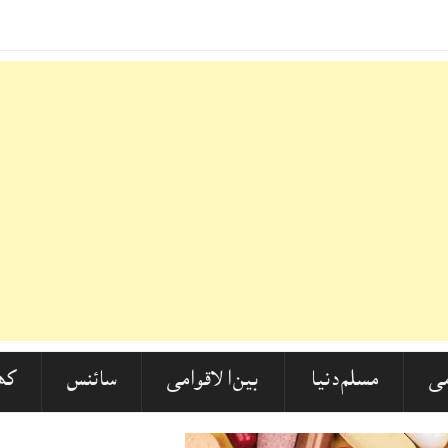
شدید ردعمل! مولانا ارشد مدنی
_
ی
مسلم دنیا
بین الاقوامی
سائنس
کھ