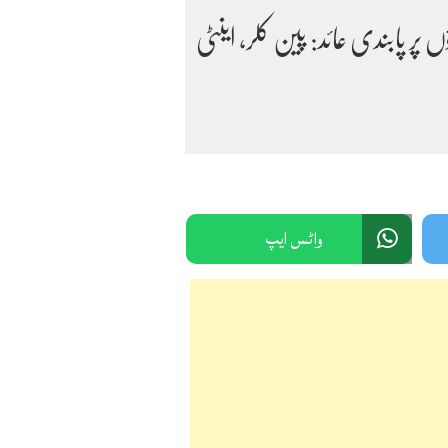
ت کو درپیش خطرات کے پیش نظر 156 دواؤں پر پابندی عائد: پین کلر، اینٹی
واٹس ایپ