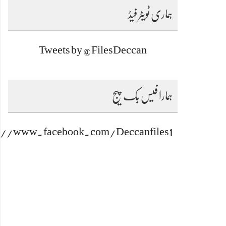
ہماری ٹویٹر فیڈ
Tweets by @FilesDeccan
ہمارا فیس بک پیج
s://www.facebook.com/Deccanfiles1