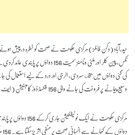
حیدرآباد (دکن فائلز) مرکزی حکومت نے صحت کو خطرہ درپیش ہونے س
ٹکس، پین کلر اور ملٹی وٹامنز سمیت 156 دوا
کی گئی دواؤں میں بخار، سردی، الرجی اور درد کے لیے استعمال کی جا
وسیع پیمانے پر فروخت کی جانے والی 156 فکسڈ ڈوز کامبنیشن (ایف ڈی سی) دوائیں شامل ہیں۔
مرکزی حکومت نے ایک نوٹیفکی
دوا