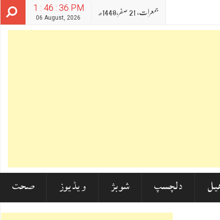
1 : 46 : 38 PM
جمعرات‬‮,
21
صفر‬,
1448ھ
06 August, 2026
یل
دلچسپ
شوبز
ویڈیوز
صحت