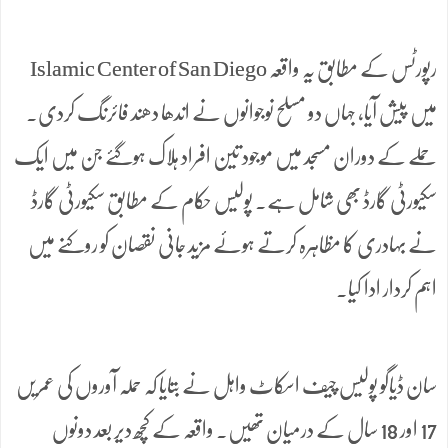
رپورٹس کے مطابق یہ واقعہ Islamic Center of San Diego
میں پیش آیا، جہاں دو مسلح نوجوانوں نے اندھا دھند فائرنگ کردی۔
حملے کے دوران مسجد میں موجود تین افراد ہلاک ہوگئے جن میں ایک
سکیورٹی گارڈ بھی شامل ہے۔ پولیس حکام کے مطابق سکیورٹی گارڈ
نے بہادری کا مظاہرہ کرتے ہوئے مزید جانی نقصان کو روکنے میں
اہم کردار ادا کیا۔
سان ڈیاگو پولیس چیف اسکاٹ واہل نے بتایا کہ حملہ آوروں کی عمریں
17 اور 18 سال کے درمیان تھیں۔ واقعہ کے کچھ دیر بعد دونوں