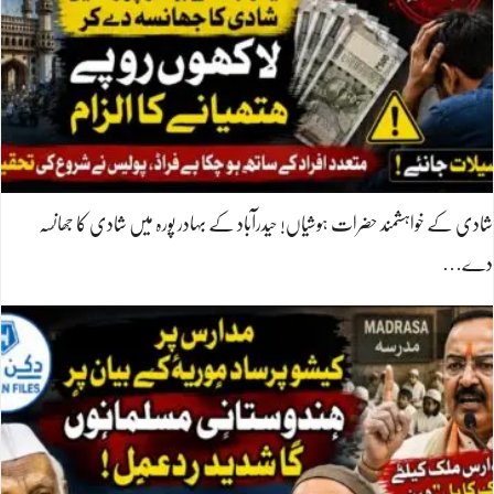
شادی کے خواہشمند حضرات ہوشیاں! حیدرآباد کے بہادر پورہ میں شادی کا جھانسہ
دے…