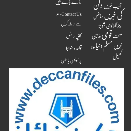
ہمارے بارے میں
دکن
عجیب خبریں
کی خبریں
Contact Us: ہم
سائنس
سے رابطہ کریں
شوبز
اینڈ ٹکنالوجی
قومی
مذہبی
صحت
کاپی رائٹس
مسلم دنیا
خبریں
ویڈیو
قواعد و ضوابط
کھیل
پرائیویسی پالیسی