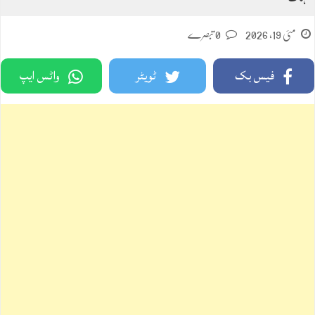
مئی 19, 2026
0 تبصرے
فیس بک
ٹویٹر
واٹس ایپ