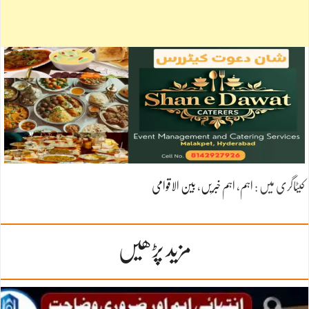
کیٹاگری میں :
اہم
،
اہم خبریں
،
بین الاقوامی
مزید پڑھیں