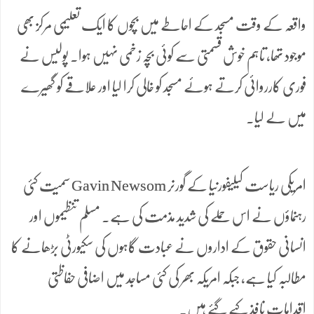
واقعہ کے وقت مسجد کے احاطے میں بچوں کا ایک تعلیمی مرکز بھی
موجود تھا، تاہم خوش قسمتی سے کوئی بچہ زخمی نہیں ہوا۔ پولیس نے
فوری کارروائی کرتے ہوئے مسجد کو خالی کرا لیا اور علاقے کو گھیرے
میں لے لیا۔
امریکی ریاست کیلیفورنیا کے گورنر Gavin Newsom سمیت کئی
رہنماؤں نے اس حملے کی شدید مذمت کی ہے۔ مسلم تنظیموں اور
انسانی حقوق کے اداروں نے عبادت گاہوں کی سکیورٹی بڑھانے کا
مطالبہ کیا ہے، جبکہ امریکہ بھر کی کئی مساجد میں اضافی حفاظتی
اقدامات نافذ کیے گئے ہیں۔