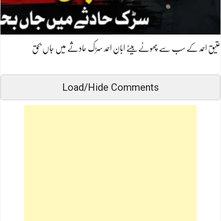
عتیق احمد کے سب سے چھوٹے بیٹے ابان احمد سڑک حادثے میں جاں بحق
Load/Hide Comments