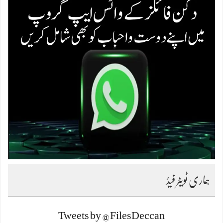
ہماری ٹویٹر فیڈ
Tweets by @FilesDeccan