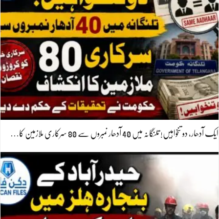
ایک آدھار، دو تنخواہیں! تلنگانہ میں 40 آدھار نمبروں سے 80 سرکاری ملازمین کا…