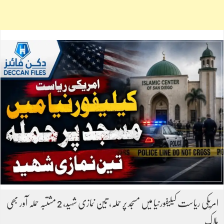
امریکی ریاست کیلیفورنیا میں مسجد پر حملہ، تین نمازی شہید، 2 مشتبہ حملہ آور بھی
ہلاک