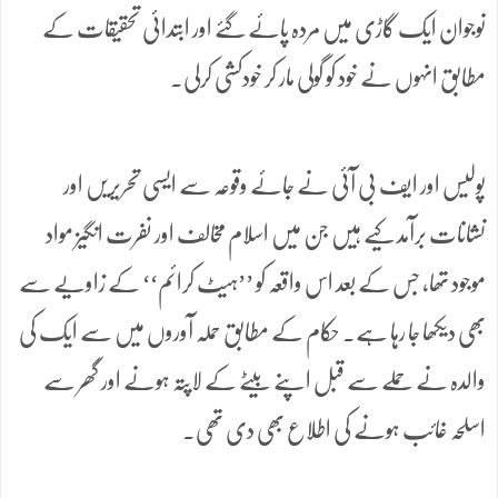
نوجوان ایک گاڑی میں مردہ پائے گئے اور ابتدائی تحقیقات کے
مطابق انہوں نے خود کو گولی مار کر خودکشی کرلی۔
پولیس اور ایف بی آئی نے جائے وقوعہ سے ایسی تحریریں اور
نشانات برآمد کیے ہیں جن میں اسلام مخالف اور نفرت انگیز مواد
موجود تھا، جس کے بعد اس واقعہ کو ’’ہیٹ کرائم‘‘ کے زاویے سے
بھی دیکھا جا رہا ہے۔ حکام کے مطابق حملہ آوروں میں سے ایک کی
والدہ نے حملے سے قبل اپنے بیٹے کے لاپتہ ہونے اور گھر سے
اسلحہ غائب ہونے کی اطلاع بھی دی تھی۔