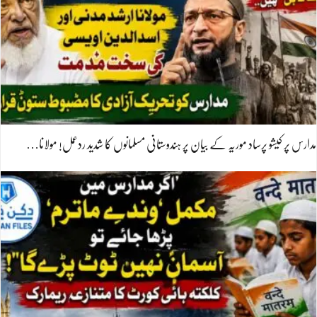
مدارس پر کیشو پرساد موریہ کے بیان پر ہندوستانی مسلمانوں کا شدید ردعمل! مولانا…