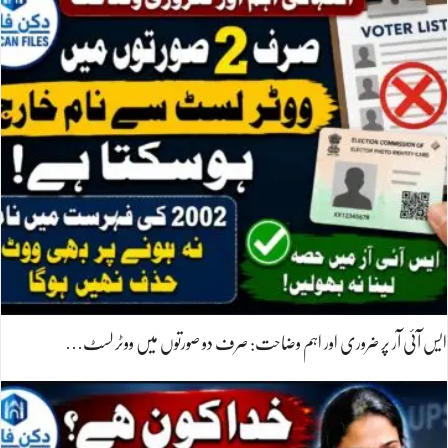
ایس آئی آر پر ضروری اور اہم وضاحت: صرف دو صورتوں میں ووٹر لسٹ…