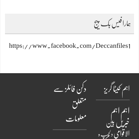
ہمارا فیس بک پیج
https://www.facebook.com/Deccanfiles1
اہم کیٹا گریز
دکن فائلز سے
متعلق
اہم
اہم
معلومات
خبریں
بین
الاقوامی
دلچسپ و