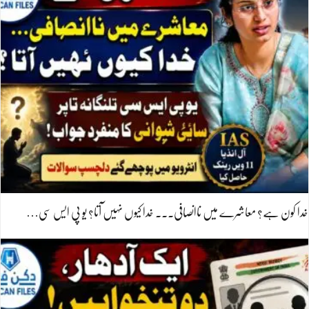
خدا کون ہے؟ معاشرے میں ناانصافی۔۔۔ خدا کیوں نہیں آتا؟ یو پی ایس سی…