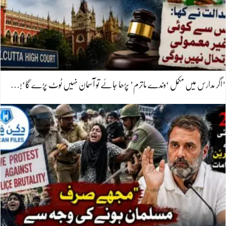
’اگر مدارس میں مکمل ‘وندے ماترم’ پڑھا جائے تو آسمان نہیں ٹوٹ پڑے گا‘!…