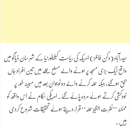
حیدرآباد (دکن فائلز) امریکہ کی ریاست کیلیفورنیا کے شہر سان ڈیاگو میں
واقع ایک بڑی مسجد پر ہونے والے مسلح حملے میں تین افراد جاں
بحق ہوگئے، جبکہ حملہ کرنے والے دو نوجوان بعد میں مبینہ طور پر
خودکشی کرتے ہوئے مردہ پائے گئے۔ امریکی حکام نے اس واقعہ کو
ممکنہ ’’نفرت انگیز حملہ‘‘ قرار دیتے ہوئے تحقیقات شروع کردی
ہیں۔