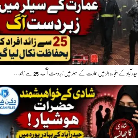
حیدرآباد کے بنجارہ ہلز میں عمارت کے سیلر میں زبردست آگ، 25 سے زائد…