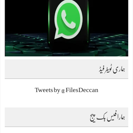
ہماری ٹویٹر فیڈ
Tweets by @FilesDeccan
ہمارا فیس بک پیج