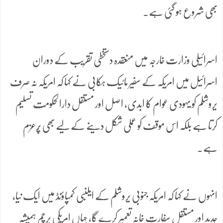
بھی شروع ہو گئی ہے۔
اسرائیلی وزارت خارجہ میں منعقدہ دستخطی تقریب کے دوران
اسرائیل میں امریکہ کے سفیر مائیک ہکابی نے کہا کہ امریکہ نہ صرف
یروشلم کو یہودی عوام کا ابدی، اصل اور مستقل دارالحکومت تسلیم
کرتا ہے بلکہ اس موقف کو عملی شکل دینے کے لیے بھی پُرعزم
ہے۔
انہوں نے کہا کہ امریکہ جنوبی یروشلم کے ایلنبی کمپاؤنڈ میں ایک نیا،
جدید اور مستقل سفارت خانہ تعمیر کرے گا، جہاں امریکی پرچم ہمیشہ