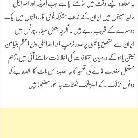
یہ معاہدہ ایسے وقت میں سامنے آیا ہے جب امریکہ اور اسرائیل
حالیہ مہینوں میں ایران کے خلاف مشترکہ فوجی کارروائیوں میں ایک
دوسرے کے قریب رہے ہیں۔ اگرچہ بعض میڈیا رپورٹس میں
ایران سے متعلق پالیسی پر صدر ٹرمپ اور اسرائیلی وزیر اعظم بنیامن
نیتن یاہو کے درمیان اختلافات کی اطلاعات سامنے آئی ہیں، تاہم
مستقل سفارت خانے کی تعمیر کا یہ معاہدہ اس بات کا اشارہ ہے کہ
دونوں ممالک کے اسٹریٹجک تعلقات بدستور مضبوط ہیں۔