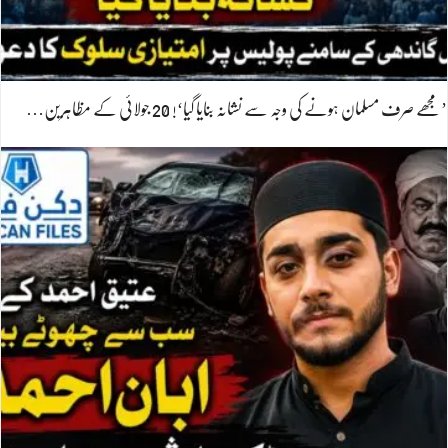
’مجھے صرف مسلمان ہونے کی وجہ سے نشانہ بنایا گیا‘! 20 جولائی کے مظاہرین…