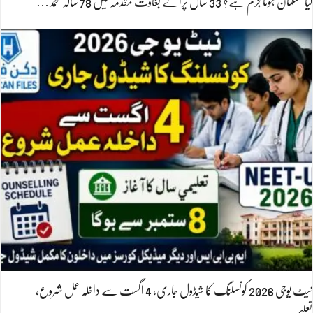
کیا مسلمان ہونا جرم ہے؟ 33 سال پرانے بغاوت مقدمہ میں 78 سالہ محمد…
نیٹ یوجی 2026 کونسلنگ کا شیڈول جاری، 4 اگست سے داخلہ عمل شروع،