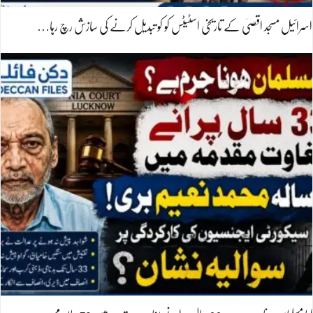
اسرائیل مسجد اقصیٰ کے تاریخی اسٹیٹس کو کو تبدیل کرنے کی سازش رچ رہا…