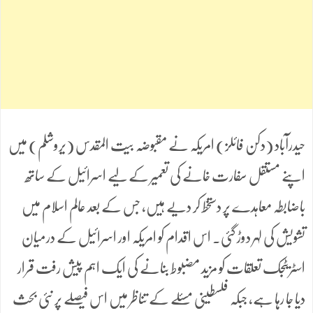
حیدرآباد (دکن فائلز) امریکہ نے مقبوضہ بیت المقدس (یروشلم) میں
اپنے مستقل سفارت خانے کی تعمیر کے لیے اسرائیل کے ساتھ
باضابطہ معاہدے پر دستخط کر دیے ہیں، جس کے بعد عالم اسلام میں
تشویش کی لہر دوڑ گئی۔ اس اقدام کو امریکہ اور اسرائیل کے درمیان
اسٹریٹجک تعلقات کو مزید مضبوط بنانے کی ایک اہم پیش رفت قرار
دیا جا رہا ہے، جبکہ فلسطینی مسئلے کے تناظر میں اس فیصلے پر نئی بحث