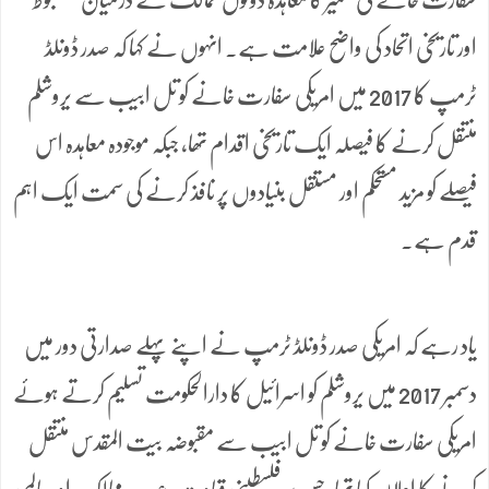
اور تاریخی اتحاد کی واضح علامت ہے۔ انہوں نے کہا کہ صدر ڈونلڈ
ٹرمپ کا 2017 میں امریکی سفارت خانے کو تل ابیب سے یروشلم
منتقل کرنے کا فیصلہ ایک تاریخی اقدام تھا، جبکہ موجودہ معاہدہ اس
فیصلے کو مزید مستحکم اور مستقل بنیادوں پر نافذ کرنے کی سمت ایک اہم
قدم ہے۔
یاد رہے کہ امریکی صدر ڈونلڈ ٹرمپ نے اپنے پہلے صدارتی دور میں
دسمبر 2017 میں یروشلم کو اسرائیل کا دارالحکومت تسلیم کرتے ہوئے
امریکی سفارت خانے کو تل ابیب سے مقبوضہ بیت المقدس منتقل