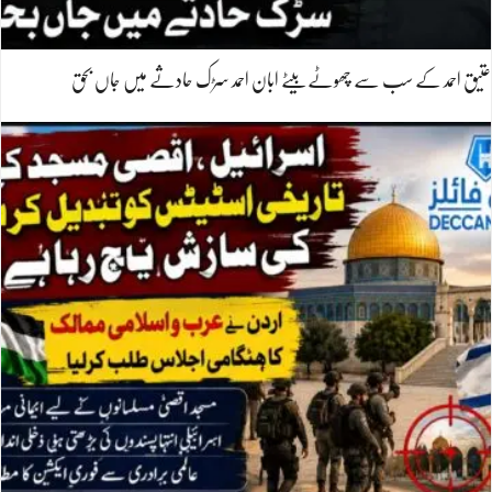
عتیق احمد کے سب سے چھوٹے بیٹے ابان احمد سڑک حادثے میں جاں بحق