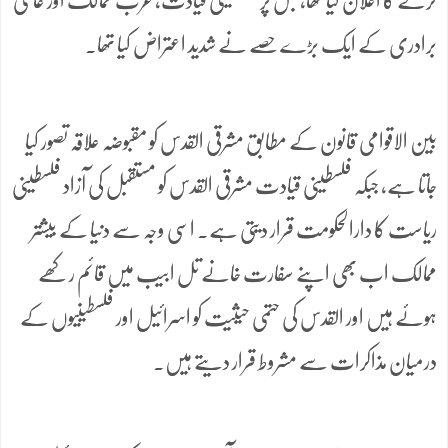
کرنے کا اعلان کیا تھا، جس پر فلسطینی قیادت، عرب ممالک اور عالمی
برادری کے ایک بڑے حصے نے شدید اعتراض کیا تھا۔
بین الاقوامی قانون کے مطابق مشرقی القدس کو مقبوضہ علاقہ تصور کیا
جاتا ہے، جبکہ فلسطینی قیادت مشرقی القدس کو مستقبل کی آزاد فلسطینی
ریاست کا دارالحکومت قرار دیتی ہے۔ اسی وجہ سے دنیا کے بیشتر
ممالک اب بھی اپنے سفارت خانے تل ابیب میں قائم رکھے
ہوئے ہیں اور القدس کی حتمی حیثیت کو اسرائیل اور فلسطینیوں کے
درمیان مذاکرات سے مشروط قرار دیتے ہیں۔