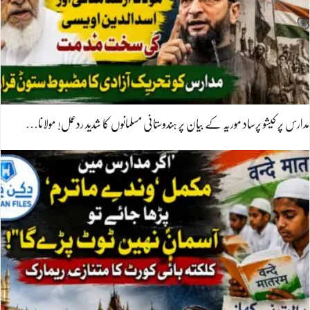
مدارس پر کیشو پرساد موریہ کے بیان پر ہندوستانی مسلمانوں کا شدید ردعمل! مولانا…