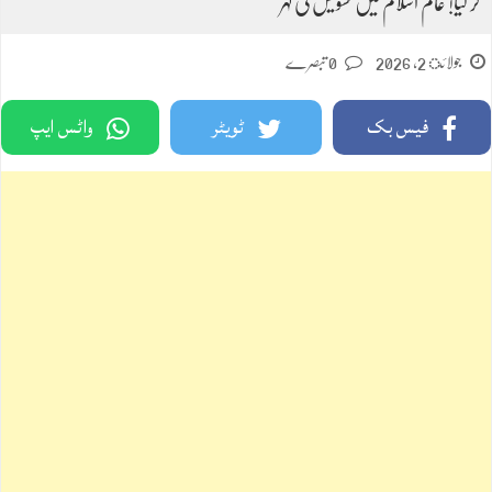
کر لیا! عالم اسلام میں تشویش کی لہر
جولائ 2, 2026
0 تبصرے
فیس بک
ٹویٹر
واٹس ایپ