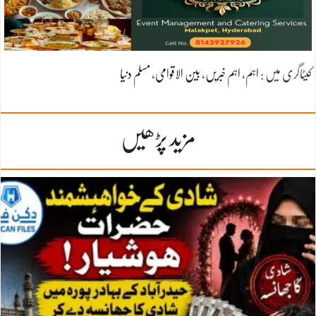
کیٹاگری میں :
اہم
،
اہم خبریں
،
بین الاقوامی
،
مسلم دنیا
مزید پڑھیں