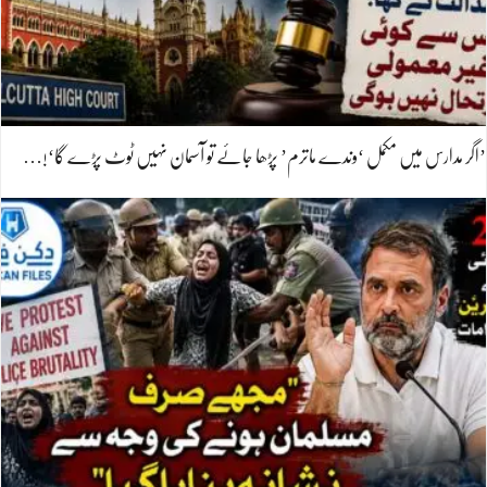
’اگر مدارس میں مکمل ‘وندے ماترم’ پڑھا جائے تو آسمان نہیں ٹوٹ پڑے گا‘!…