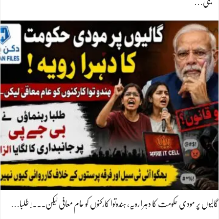
تعلیمی…
گالیوں پر مودی حکومت کا دہرا رویہ، ہندوتوا کارکنوں کو عام معافی لیکن۔۔۔! طلبا…