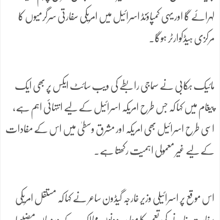
لہرائے گا اور یہی کمپاؤنڈ اسرائیل میں امریکی سفارتی سرگرمیوں کا
مرکزی ہیڈکوارٹر ہوگا۔
مائیک ہکابی نے سماجی رابطے کی ویب سائٹ ایکس پر بھی ایک
پیغام میں کہا کہ جس طرح امریکہ اسرائیل کے لیے انتہائی اہم ہے،
اسی طرح اسرائیل بھی امریکہ اور مشرق وسطیٰ میں اس کے مفادات
کے لیے غیر معمولی اہمیت رکھتا ہے۔
اس موقع پر اسرائیلی وزیر خارجہ گیڈون ساعر نے کہا کہ مستقل امریکی
سفارت خانے کی تعمیر کا معاہدہ دونوں ممالک کے درمیان مضبوط