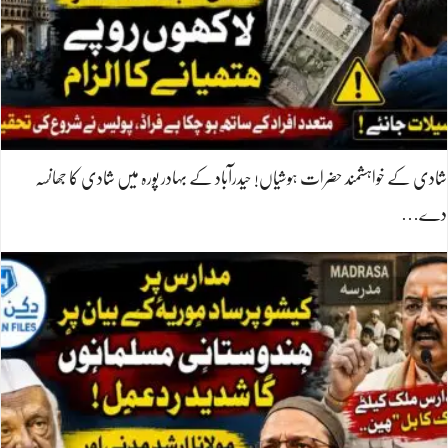
شادی کے خواہشمند حضرات ہوشیاں! حیدرآباد کے بہادر پورہ میں شادی کا جھانسہ
دے…