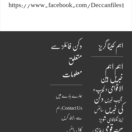
https://www.facebook.com/Deccanfiles1
اہم کیٹا گریز
دکن فائلز سے
متعلق
اہم
اہم
معلومات
خبریں
بین
الاقوامی
دلچسپ و
ہمارے بارے میں
دکن
عجیب خبریں
کی خبریں
Contact Us: ہم
سائنس
سے رابطہ کریں
شوبز
اینڈ ٹکنالوجی
قومی
مذہبی
صحت
کاپی رائٹس