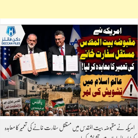
امریکہ نے مقبوضہ بیت المقدس میں مستقل سفارت خانے کی تعمیر کا معاہدہ