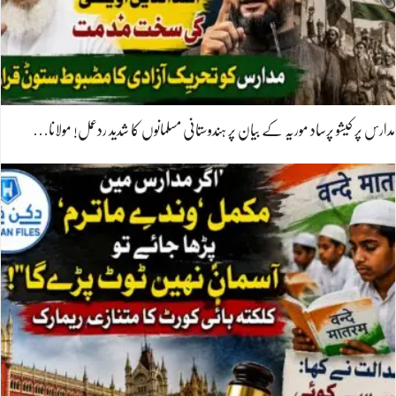
مدارس پر کیشو پرساد موریہ کے بیان پر ہندوستانی مسلمانوں کا شدید ردعمل! مولانا…