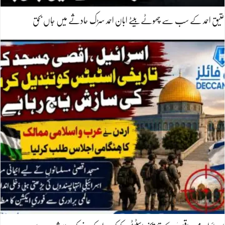
عتیق احمد کے سب سے چھوٹے بیٹے ابان احمد سڑک حادثے میں جاں بحق