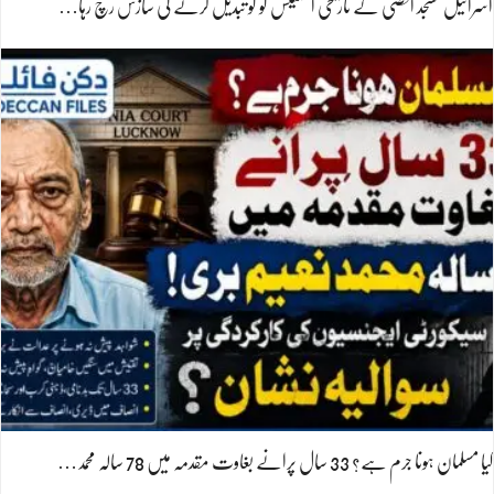
اسرائیل مسجد اقصیٰ کے تاریخی اسٹیٹس کو کو تبدیل کرنے کی سازش رچ رہا…
کیا مسلمان ہونا جرم ہے؟ 33 سال پرانے بغاوت مقدمہ میں 78 سالہ محمد…