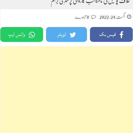
خلاف پولیس کی نامناسب کاروائی پر شہری برہم
اگست 24, 2022
0 تبصرے
فیس بک
ٹویٹر
واٹس ایپ