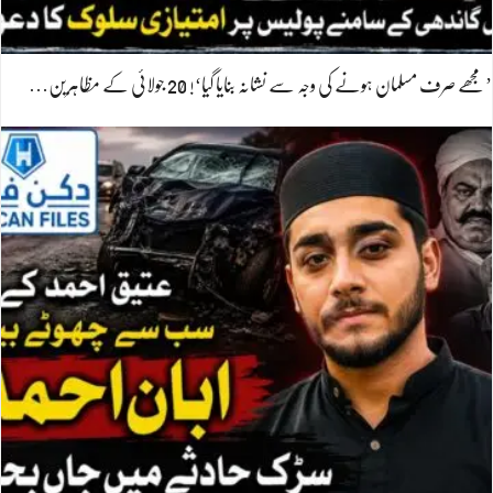
’مجھے صرف مسلمان ہونے کی وجہ سے نشانہ بنایا گیا‘! 20 جولائی کے مظاہرین…