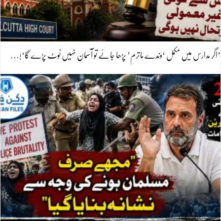
’اگر مدارس میں مکمل ‘وندے ماترم’ پڑھا جائے تو آسمان نہیں ٹوٹ پڑے گا‘!…