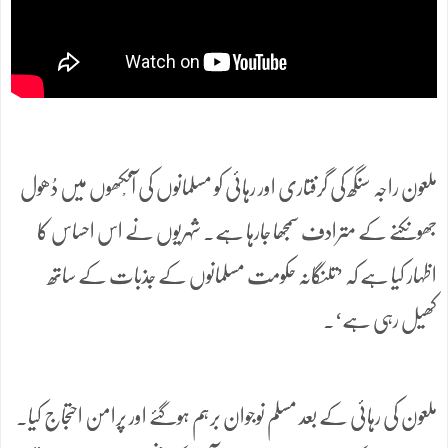
ملعون راجہ سنگھ کی گرفتاری اور رہائی کو مسلمانوں کی آنْکھوں میں دُھول
جھونْکنے کے مترادف سمجھا جارہا ہے۔ شہریوں نے اس احساس کا
اظہار کیا ہے کہ ’تلنگانہ حکومت مسلمانوں کے جذبات کے ساتھ
کھیل رہی ہے‘۔
ملعون کی رہائی کے بعد مسلم نوجوان برہم ہوگئے اور پرامن احتجاج کیا۔