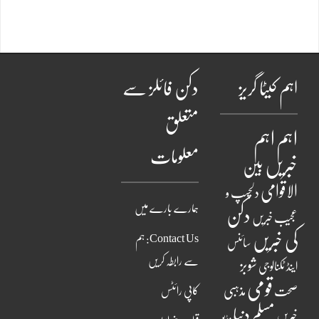
اہم کیٹا گریز
دکن فائلز سے
متعلق
اہم
اہم
معلومات
خبریں
بین
الاقوامی
دلچسپ و
ہمارے بارے میں
دکن
عجیب خبریں
کی خبریں
Contact Us: ہم
سائنس
سے رابطہ کریں
شوبز
اینڈ ٹکنالوجی
قومی
مذہبی
صحت
کاپی رائٹس
مسلم دنیا
خبریں
ویڈیو