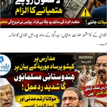
شادی کے خواہشمند حضرات ہوشیاں! حیدرآباد کے بہادر پورہ میں شادی کا جھانسہ
دے…