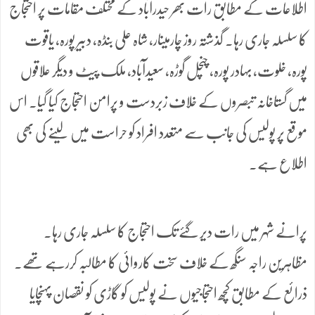
اطلاعات کے مطابق رات بھر حیدرآباد کے مختلف مقامات پر احتجاج
کا سلسلہ جاری رہا۔ گذشتہ روز چارمینار، شاہ علی بنڈہ، دبیر پورہ، یاقوت
پورہ، خلوت، بہادر پورہ، چنچل گوڑہ، سعیدآباد، ملک پیٹ و دیگر علاقوں
میں گستاخانہ تبصروں کے خلاف زبردست و پرامن احتجاج کیا گیا۔ اس
موقع پر پولیس کی جانب سے متعدد افراد کو حراست میں لینے کی بھی
اطلاع ہے۔
پرانے شہر میں رات دیر گئے تک احتجاج کا سلسلہ جاری رہا۔
مظاہرین راجہ سنگھ کے خلاف سخت کاروائی کا مطالبہ کررہے تھے۔
ذرائع کے مطابق کچھ احتجاجیوں نے پولیس کو گاڑی کو نقصان پہنچایا