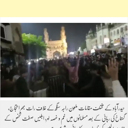
حیدرآباد کے مختلف مقامات ملعون راجہ سنگھ کے خلاف رات بھر احتجاج،
گستاخ کی رہائی کے بعد مسلمانوں میں غم و غصہ لہر، ابلیس صفت شخص کے