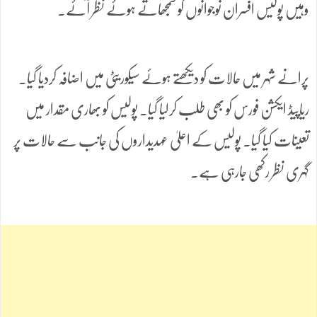
وہیں پولیس افسران نوجوانوں کو سمجھاتے ہوئے نظر آئے۔
پرانے شہر میں حالات کو دیکھتے ہوئے سیکوریٹی میں اضافہ کردیا گیا۔
ریاپیڈ ایکشن فورس کو بھی طلب کرلیا گیا۔ پولیس کو بھاری مقدار میں
تعینات کیا گیا۔ پولیس کے اعلیٰ عہدیداروں کی جانب سے حالات پر
گہری نظر رکھی جارہی ہے۔