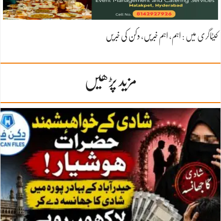
کیٹاگری میں :
اہم
،
اہم خبریں
،
دکن کی خبریں
مزید پڑھیں