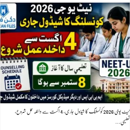
نیٹ یوجی 2026 کونسلنگ کا شیڈول جاری، 4 اگست سے داخلہ عمل شروع،
تعلیمی…