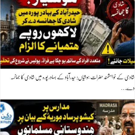
شادی کے خواہشمند حضرات ہوشیاں! حیدرآباد کے بہادر پورہ میں شادی کا جھانسہ
دے…