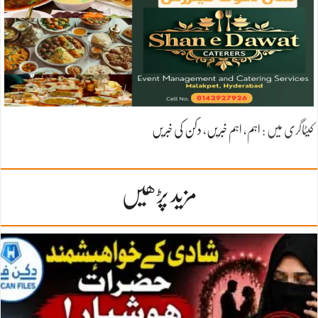
کیٹاگری میں :
اہم
،
اہم خبریں
،
دکن کی خبریں
مزید پڑھیں