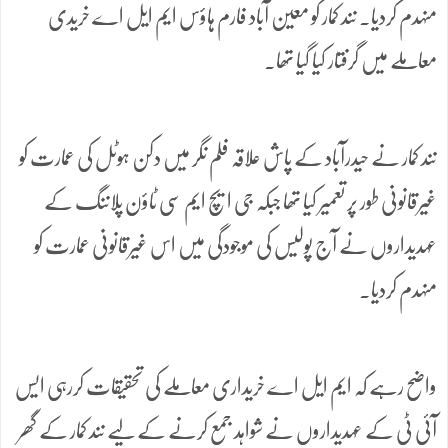
منہدم کردیا۔ نند کمار کو معین آباد فارم ہاؤس ایم ایل اے خریدی
معاملے میں گرفتار کیا گیا تھا۔
نند کمار نے حیدرآباد کے پاش علاقہ فلم نگر میں دکن ہوٹل کی عمارت کو
غیرقانونی طور پر تعمیر کیا تھا جبکہ جی ایچ ایم سی ٹاؤن پلاننگ کے
عہدیداروں نے آج پولیس کی موجودگی میں اس غیرقانونی عمارت کو
منہدم کردیا۔
واضح رہے کہ ایم ایل اے خریداری معاملے کی تحقیقات کررہی ایس
آئی ٹی کے عہدیداروں نے شواہد جمع کرنے کے لیے نند کمار کے گھر