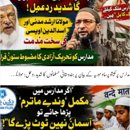
مدارس پر کیشو پرساد موریہ کے بیان پر ہندوستانی مسلمانوں کا شدید ردعمل! مولانا…