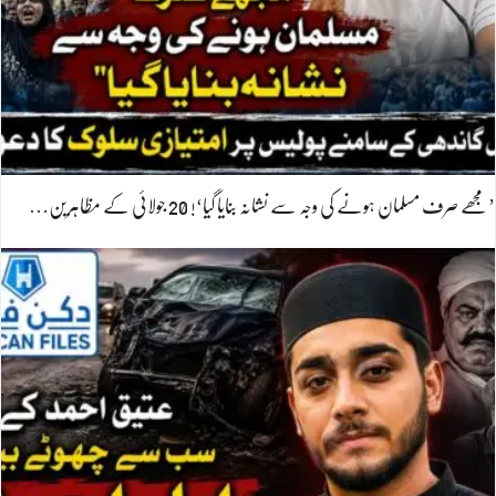
’مجھے صرف مسلمان ہونے کی وجہ سے نشانہ بنایا گیا‘! 20 جولائی کے مظاہرین…