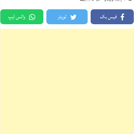
فیس بک
ٹویٹر
واٹس ایپ