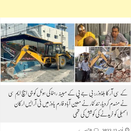
کے سی آر کا بلڈوزر: بی جے پی کے مبینہ رہنما کی ہوٹل کو جی ایچ ایم سی
نے منہدم کردیا، نند کمار نے معین آباد فارم ہاوز میں ٹی آر ایس ارکان
اسمبلی کو خریدنے کی کوشش کی تھی
نومبر 13, 2022
0 تبصرے