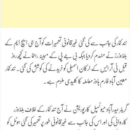
نند کمار کی جانب سے کی گئی غیرقانونی تعمیرات کو آج جی ایچ ایم کے
بلڈوزرز نے منہدم کردیا جبکہ بی جے پی کے مبینہ رہنما نے کچھ روز
قبل ٹی آر ایس کے ارکان اسمبلی کو خریدنے کی کوشش کی گئی۔ نند کمار
معین آباد فارم ہاوز معاملہ کا کلیدی ملزم ہے۔
گریٹر حیدرآباد میونسپل کارپوریشن نے آج نند کمار کے خلاف بلڈوزر
کاروائی کی اور اس کی جانب سے غیرقانونی طور پر تعمیر کی گئی ہوٹل کو