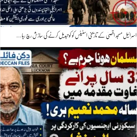
اسرائیل مسجد اقصیٰ کے تاریخی اسٹیٹس کو کو تبدیل کرنے کی سازش رچ رہا…