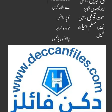
کی خبریں
سائنس
سے رابطہ کریں
شوبز
اینڈ ٹکنالوجی
قومی
مذہبی
صحت
کاپی رائٹس
مسلم دنیا
خبریں
ویڈیو
قواعد و ضوابط
کھیل
پرائیویسی پالیسی