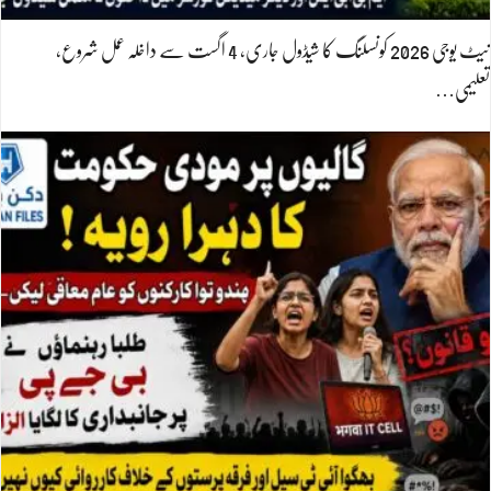
نیٹ یوجی 2026 کونسلنگ کا شیڈول جاری، 4 اگست سے داخلہ عمل شروع،
تعلیمی…