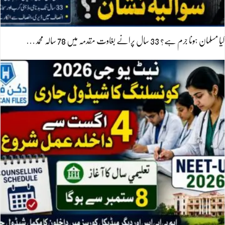
کیا مسلمان ہونا جرم ہے؟ 33 سال پرانے بغاوت مقدمہ میں 78 سالہ محمد…