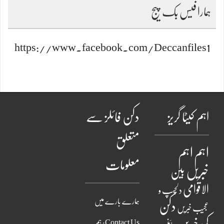
ہمارا فیس بک پیج
https://www.facebook.com/Deccanfiles1
اہم کیٹا گریز
دکن فائلز سے
متعلق
اہم
اہم
معلومات
خبریں
بین
الاقوامی
دلچسپ و
ہمارے بارے میں
دکن
عجیب خبریں
Contact Us: ہم