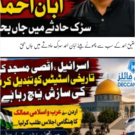
عتیق احمد کے سب سے چھوٹے بیٹے ابان احمد سڑک حادثے میں جاں بحق