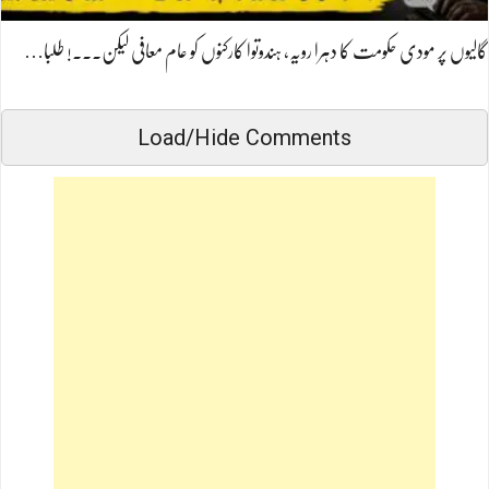
گالیوں پر مودی حکومت کا دہرا رویہ، ہندوتوا کارکنوں کو عام معافی لیکن۔۔۔! طلبا…
Load/Hide Comments