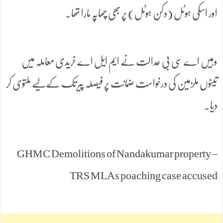
اور اسکی ہوٹل (دکن ہوٹل) پر بھی چھاپہ مارا تھا۔
وہیں اے سی بی عدالت نے ایم ایل اے خریدی معاملہ میں
تینوں ملزمین کی درخواست ضمانت پر فیصلہ پیر تک کےلیے ملتوی کر
دیا۔
GHMC Demolitions of Nandakumar property –
TRS MLAs poaching case accused