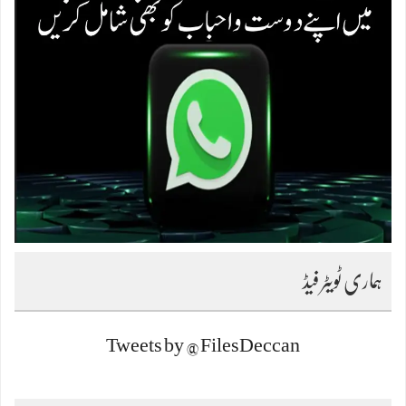
ہماری ٹویٹر فیڈ
Tweets by @FilesDeccan