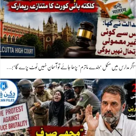
’اگر مدارس میں مکمل ‘وندے ماترم’ پڑھا جائے تو آسمان نہیں ٹوٹ پڑے گا‘!…