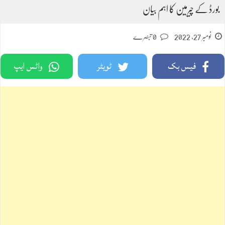
بورڈ کے چیرمین کا اہم بیان
نومبر 27, 2022
0 تبصرے
فیس بک
ٹویٹر
واٹس ایپ