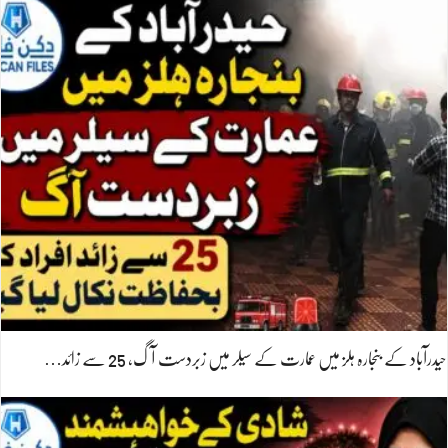
حیدرآباد کے بنجارہ ہلز میں عمارت کے سیلر میں زبردست آگ، 25 سے زائد…