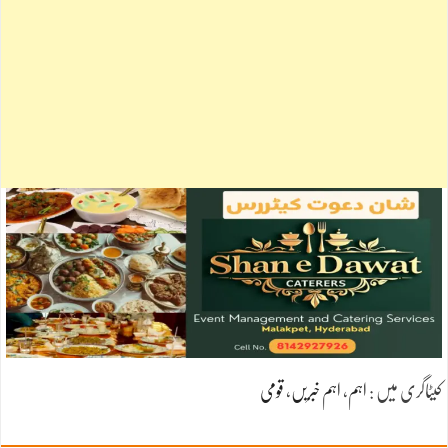
کیٹاگری میں :
اہم
،
اہم خبریں
،
قومی