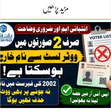
مزید پڑھیں