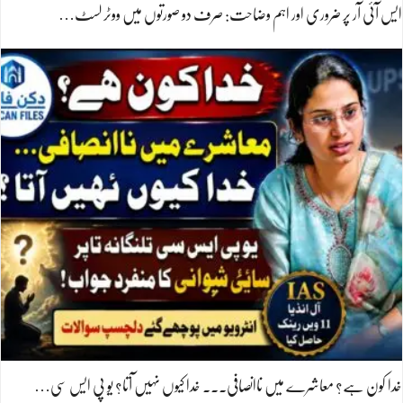
ایس آئی آر پر ضروری اور اہم وضاحت: صرف دو صورتوں میں ووٹر لسٹ…
خدا کون ہے؟ معاشرے میں ناانصافی۔۔۔ خدا کیوں نہیں آتا؟ یو پی ایس سی…