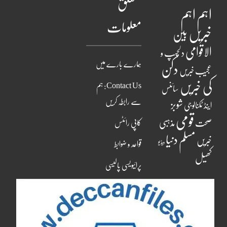
متعلق
اہم
اہم
معلومات
خبریں
بین
الاقوامی
دلچسپ و
ہمارے بارے میں
دکن
عجیب خبریں
کی خبریں
Contact Us: ہم
سائنس
سے رابطہ کریں
شوبز
اینڈ ٹکنالوجی
قومی
مذہبی
صحت
کاپی رائٹس
مسلم دنیا
خبریں
ویڈیو
قواعد و ضوابط
کھیل
پرائیویسی پالیسی