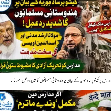
مدارس پر کیشو پرساد موریہ کے بیان پر ہندوستانی مسلمانوں کا شدید ردعمل! مولانا…