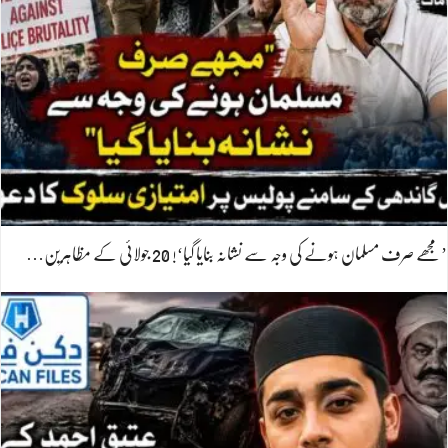
’مجھے صرف مسلمان ہونے کی وجہ سے نشانہ بنایا گیا‘! 20 جولائی کے مظاہرین…