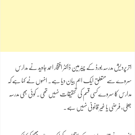
اترپردیش مدرسہ بورڈ کے چیئرمین ڈاکٹر افتخار احمد جاوید نے مدارس
سروے سے متعلق ایک اہم بیان دیا ہے۔ انہوں نے کہا ہے کہ
مدارس کا سروے کسی قسم کی تحقیقات نہیں تھی۔ کوئی بھی مدرسہ
جعلی، فرضی یا غیر قانونی نہیں ہے۔