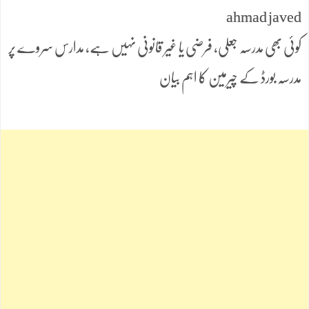
ahmad javed
کوئی بھی مدرسہ جعلی، فرضی یا غیر قانونی نہیں ہے، مدارس سروے پر
مدرسہ بورڈ کے چیرمین کا اہم بیان