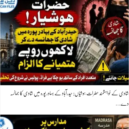
شادی کے خواہشمند حضرات ہوشیاں! حیدرآباد کے بہادر پورہ میں شادی کا جھانسہ
دے…