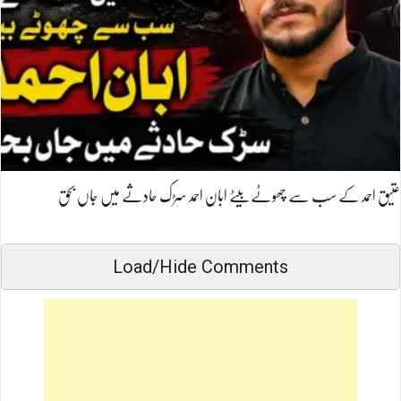
عتیق احمد کے سب سے چھوٹے بیٹے ابان احمد سڑک حادثے میں جاں بحق
Load/Hide Comments