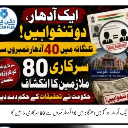
ایک آدھار، دو تنخواہیں! تلنگانہ میں 40 آدھار نمبروں سے 80 سرکاری ملازمین کا…