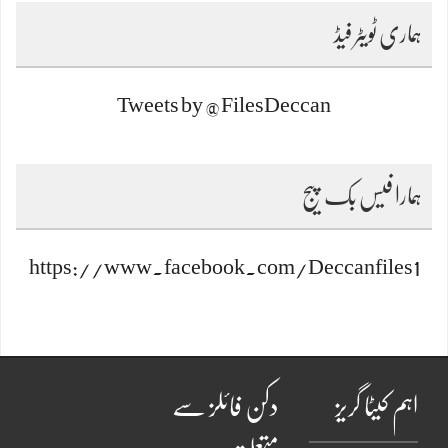
ہماری ٹویٹر فیڈ
Tweets by @FilesDeccan
ہمارا فیس بک پیج
https://www.facebook.com/Deccanfiles1
اہم کیٹا گریز
دکن فائلز سے