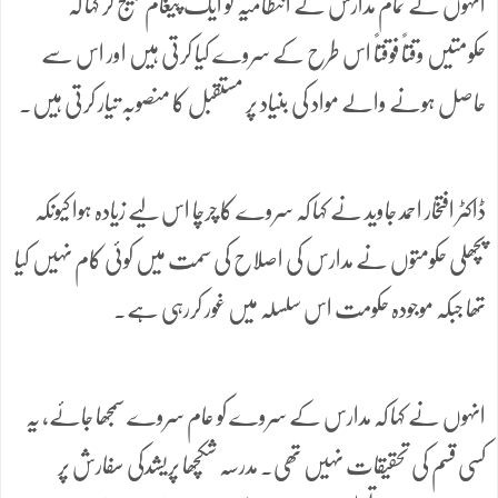
انہوں نے تمام مدارس کے انتظامیہ کو ایک پیغام بھیج کر کہا کہ
حکومتیں وقتاً فوقتاً اس طرح کے سروے کیا کرتی ہیں اور اس سے
حاصل ہونے والے مواد کی بنیاد پر مستقبل کا منصوبہ تیار کرتی ہیں۔
ڈاکٹر افتخار احمد جاوید نے کہا کہ سروے کا چرچا اس لیے زیادہ ہوا کیونکہ
پچھلی حکومتوں نے مدارس کی اصلاح کی سمت میں کوئی کام نہیں کیا
تھا جبکہ موجودہ حکومت اس سلسلہ میں غور کررہی ہے۔
انہوں نے کہا کہ مدارس کے سروے کو عام سروے سمجھا جائے، یہ
کسی قسم کی تحقیقات نہیں تھی۔ مدرسہ شکچھا پریشدکی سفارش پر