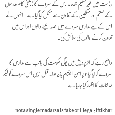
ریاست میں غیر تسلیم شدہ مدارس کے سروے کا تاریخی کام مدرسوں
کے مہتمم اور منتظمین کے تعاون سے مکمل کیا گیا ہے۔ انہوں نے
اس کےلیے مدارس سروے میں حصہ لینے والوں اور اس میں
تعاون کرنے والوں کی ستائش کی۔
واضح رہے کہ اترپردیش میں یوگی حکومت کی جانب سے مدارس کا
سروے کرایا گیا جو پرامن اختتام پذیرہوا۔ قبل ازیں اس سروے کو لیکر
خدشات کا اظہار کیا جارہا ہے۔
not a single madarsa is fake or illegal: iftikhar