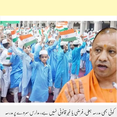
کوئی بھی مدرسہ جعلی، فرضی یا غیر قانونی نہیں ہے، مدارس سروے پر مدرسہ