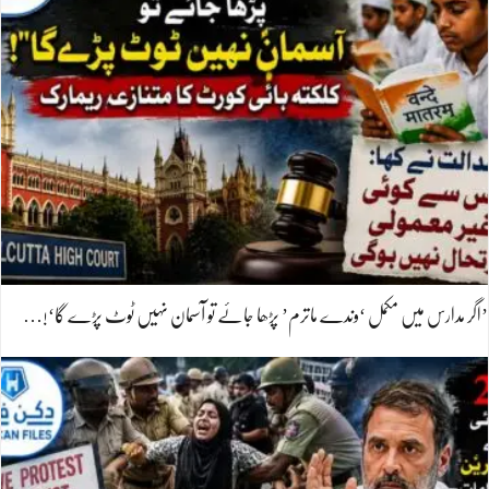
’اگر مدارس میں مکمل ‘وندے ماترم’ پڑھا جائے تو آسمان نہیں ٹوٹ پڑے گا‘!…