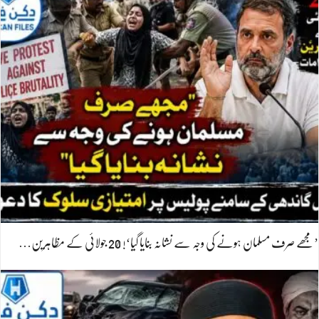
’مجھے صرف مسلمان ہونے کی وجہ سے نشانہ بنایا گیا‘! 20 جولائی کے مظاہرین…