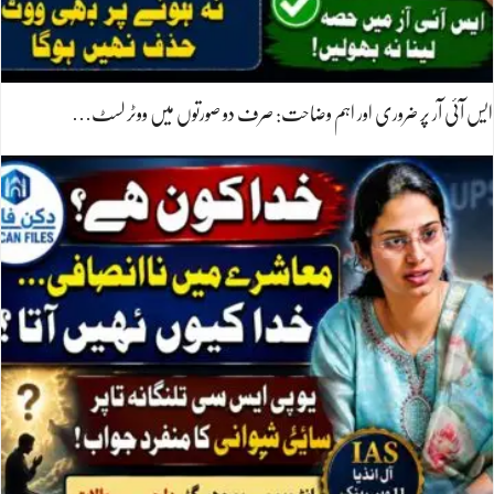
ایس آئی آر پر ضروری اور اہم وضاحت: صرف دو صورتوں میں ووٹر لسٹ…