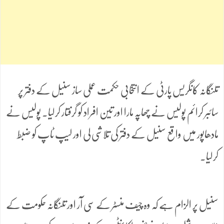
تلنگانہ کانگریس پارٹی کے انتخابی حکمت عملی ساز سنیل کے دفتر پر
سائبر کرائم پولیس نے چھاپہ مارا اور تین افراد کو گرفتار کرلیا۔ پولیس نے
مادھاپور میں واقع سنیل کے دفتر کی تلاشی لی اور لیپ ٹاپ کو ضبط
کرلیا۔
سنیل پر الزام ہے کہ وہ چیف منسٹر کے سی آر اور تلنگانہ حکومت کے