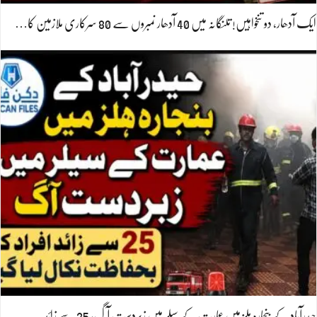
ایک آدھار، دو تنخواہیں! تلنگانہ میں 40 آدھار نمبروں سے 80 سرکاری ملازمین کا…
حیدرآباد کے بنجارہ ہلز میں عمارت کے سیلر میں زبردست آگ، 25 سے زائد…