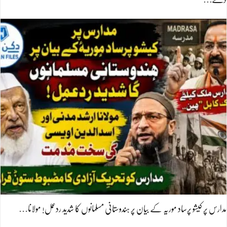
مدارس پر کیشو پرساد موریہ کے بیان پر ہندوستانی مسلمانوں کا شدید ردعمل! مولانا…