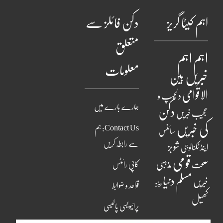
اہم کیٹا گریز
دکن فائلز سے
متعلق
اہم
اہم
معلومات
خبریں
بین
الاقوامی
دلچسپ و
ہمارے بارے میں
دکن
عجیب خبریں
کی خبریں
Contact Us: ہم
سائنس
سے رابطہ کریں
شوبز
اینڈ ٹکنالوجی
قومی
مذہبی
صحت
کاپی رائٹس
مسلم دنیا
خبریں
ویڈیو
قواعد و ضوابط
کھیل
پرائیویسی پالیسی