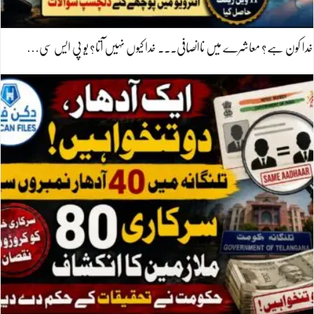
خدا کون ہے؟ معاشرے میں ناانصافی۔۔۔ خدا کیوں نہیں آتا؟ یو پی ایس سی…