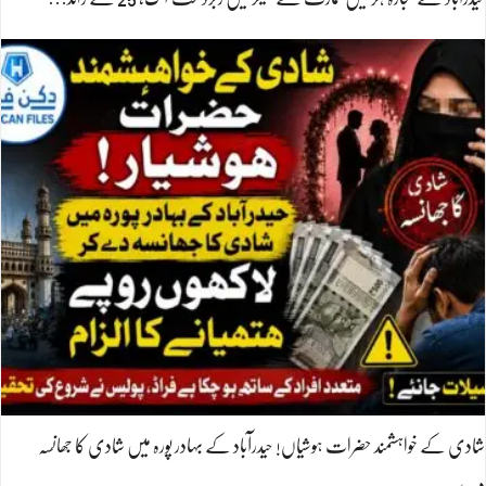
شادی کے خواہشمند حضرات ہوشیاں! حیدرآباد کے بہادر پورہ میں شادی کا جھانسہ
دے…