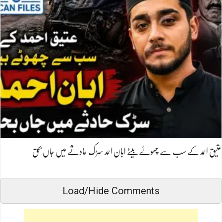
عتیق احمد کے سب سے چھوٹے بیٹے ابان احمد سڑک حادثے میں جاں بحق
Load/Hide Comments