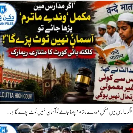
’اگر مدارس میں مکمل ‘وندے ماترم’ پڑھا جائے تو آسمان نہیں ٹوٹ پڑے گا‘!…