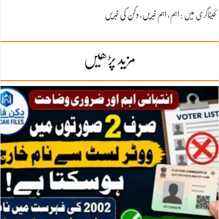
کیٹاگری میں :
اہم
،
اہم خبریں
،
دکن کی خبریں
مزید پڑھیں