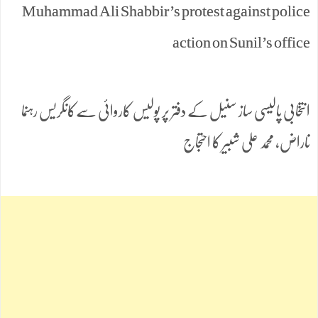
Muhammad Ali Shabbir’s protest against police
action on Sunil’s office
انتخابی پالیسی ساز سنیل کے دفتر پر پولیس کاروائی سےکانگریس رہنما
ناراض، محمد علی شبیر کا احتجاج