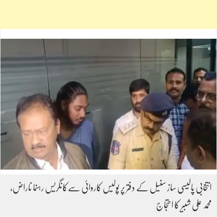
انتخابی پالیسی ساز سنیل کے دفتر پر پولیس کاروائی سےکانگریس رہنما ناراض،
محمد علی شبیر کا احتجاج