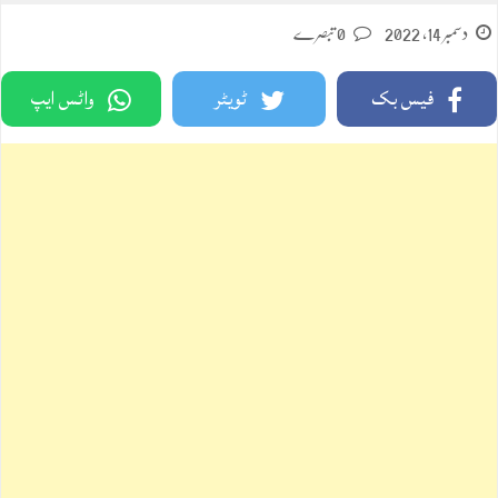
دسمبر 14, 2022
0 تبصرے
فیس بک
ٹویٹر
واٹس ایپ