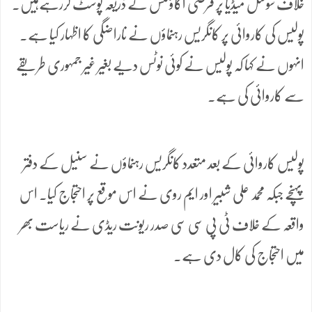
خلاف سوشل میڈیا پر فرضی اکاؤنٹس کے ذریعہ پوسٹ کررہےہیں۔
پولیس کی کاروائی پر کانگریس رہنماؤں نے ناراضگی کا اظہار کیا ہے۔
انہوں نے کہا کہ پولیس نے کوئی نوٹس دیے بغیر غیر جمہوری طریقے
سے کاروائی کی ہے۔
پولیس کاروائی کے بعد متعدد کانگریس رہنماؤں نے سنیل کے دفتر
پہنچے جبکہ محمد علی شبیر اور ایم روی نے اس موقع پر احتجاج کیا۔ اس
واقعہ کے خلاف ٹی پی سی سی صدر ریونت ریڈی نے ریاست بھر
میں احتجاج کی کال دی ہے۔