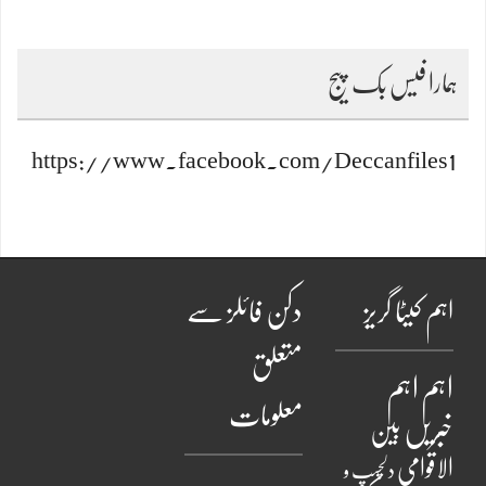
ہمارا فیس بک پیج
https://www.facebook.com/Deccanfiles1
اہم کیٹا گریز
دکن فائلز سے
متعلق
اہم
اہم
معلومات
خبریں
بین
الاقوامی
دلچسپ و