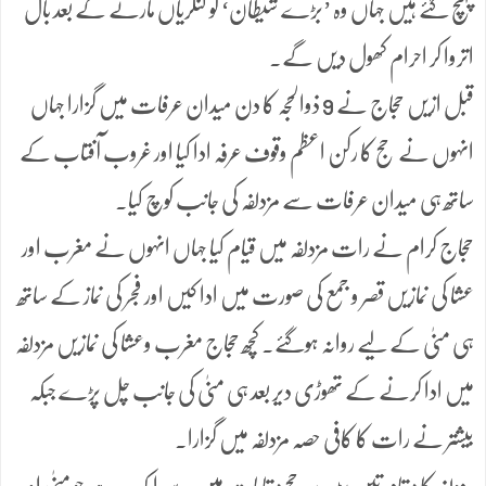
پہنچ گئے ہیں جہاں وہ ’بڑے شیطان‘ کو کنکریاں مارنے کے بعد بال
اتروا کر احرام کھول دیں گے۔
قبل ازیں حجاج نے 9 ذوالحجہ کا دن میدان عرفات میں گزارا جہاں
انہوں نے حج کا رکن اعظم وقوف عرفہ ادا کیا اور غروب آفتاب کے
ساتھ ہی میدان عرفات سے مزدلفہ کی جانب کوچ کیا۔
حجاج کرام نے رات مزدلفہ میں قیام کیا جہاں انہوں نے مغرب اور
عشا کی نمازیں قصر و جمع کی صورت میں ادا کیں اور فجر کی نماز کے ساتھ
ہی منیٰ کے لیے روانہ ہوگئے۔ کچھ حجاج مغرب وعشا کی نمازیں مزدلفہ
میں ادا کرنے کے تھوڑی دیر بعد ہی منیٰ کی جانب چل پڑے جبکہ
بیشتر نے رات کا کافی حصہ مزدلفہ میں گزارا۔