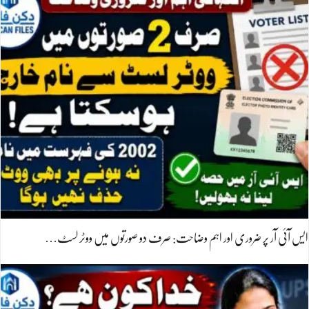
ایس آئی آر پر ضروری اور اہم وضاحت: صرف دو صورتوں میں ووٹر لسٹ…