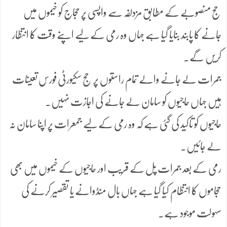
حج منصوبے کے مطابق مزدلفہ سے واپسی پر حجاج کو خیموں میں
جانے کا پابند بنایا گیا ہے جہاں وہ رمی کے لیے اپنے وقت کا انتظار
کریں گے۔
جمرات لے جانے والے تمام راستوں پر حج سکیورٹی فورس تعینات
ہیں جہاں حاجیوں کو سامان لے جانے کی اجازت نہیں۔
حاجیوں کو تاکید کی گئی ہے کہ وہ رمی کے لیے جمعرات پر اپنا سامان نہ
لے جائیں۔
رمی کے بعد جمرات پل کے قریب اور حاجیوں کے خیموں میں بھی
حجاموں کا انتظام کیا گیا ہے جہاں بال منڈوانے یا تقصیر کرنے کی
سہولت موجود ہے۔