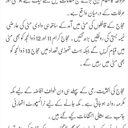
مزدلفہ کا مقام تین بڑے حج مقامات میں سے ایک ہے جو منیٰ اور
عرفات کے درمیان واقع ہے۔
حجاج کے قافلوں کی منیٰ میں آمد کے ساتھ ہی وادی منیٰ کی عارضی
خیمہ بستی کی رونقیں بڑھ گئیں۔ حجاج کرام 11 اور 12 ذوالحجہ کو بھی منیٰ
میں قیام کریں گے جبکہ بہت تھوڑی تعداد میں حجاج 13 ذوالحجہ کو
بھی منیٰ میں رہیں گے۔
حجاج کی اکثریت رمی کے پہلے ہی دن طواف افاضہ کے لیے مکہ
مکرمہ روانہ ہو جاتی ہے۔ مکہ جانے کے لیے ٹرانسپورٹ اتھارٹی
جانب سے مثالی انتظامات کیے گئے ہیں۔