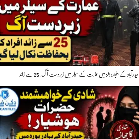
حیدرآباد کے بنجارہ ہلز میں عمارت کے سیلر میں زبردست آگ، 25 سے زائد…