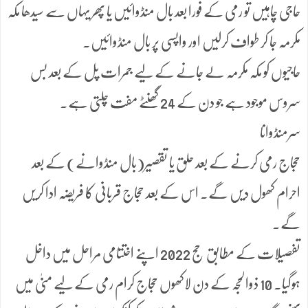
حاجی چاہیں تو رمی کے فورا بعد بال منڈوائیں یا پھر یہاں سے سیدھا مکہ
مکرمہ جا کر طواف کرلیں اور واپسی پر بال منڈوائیں۔
حاجیوں کو مکہ مکرمہ لے جانے کے لیے جمرات پل کے بعد بس
سروس موجود ہے جو دن کے 24 گھنٹے مفت چلتی ہے۔
سرمنڈوانا
حجاج رمی کرنے کے بعد حلق یا تقصیر(بال منڈوانے) کے بعد
احرام کھول دیں گے۔ اس کے بعد حجاج قربانی کا فریضہ ادا کریں
گے۔
تفصیلات کے مطابق حج 2022 اپنے اختتامی مراحل میں داخل
ہوگیا۔ 10 ذوالحجہ کے دن لاکھوں حجاج کرام رمی کے لیے منیٰ میں