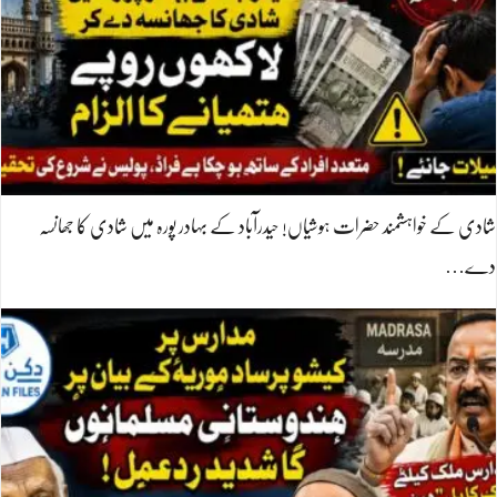
شادی کے خواہشمند حضرات ہوشیاں! حیدرآباد کے بہادر پورہ میں شادی کا جھانسہ
دے…