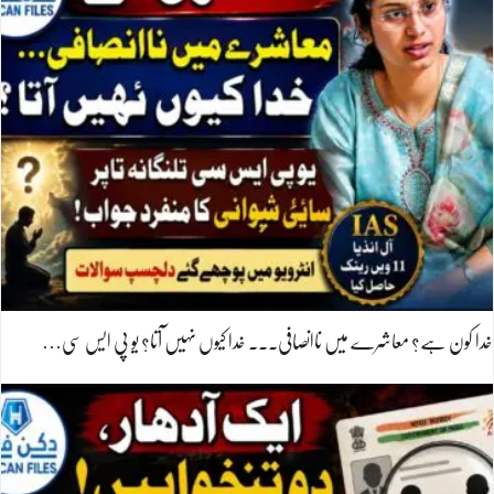
خدا کون ہے؟ معاشرے میں ناانصافی۔۔۔ خدا کیوں نہیں آتا؟ یو پی ایس سی…