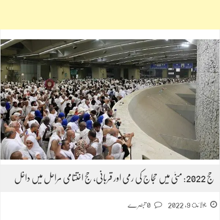
حج 2022: منیٰ میں حجاج کی رمی اور قربانی، حج اختتامی مراحل میں داخل
جولائ 9, 2022
0 تبصرے