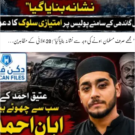
’مجھے صرف مسلمان ہونے کی وجہ سے نشانہ بنایا گیا‘! 20 جولائی کے مظاہرین…