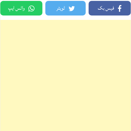
فیس بک
ٹویٹر
واٹس ایپ