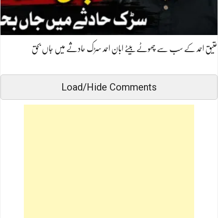
عتیق احمد کے سب سے چھوٹے بیٹے ابان احمد سڑک حادثے میں جاں بحق
Load/Hide Comments