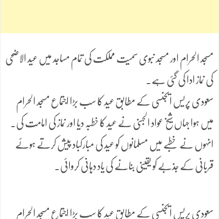
مسجد الحرام اور مسجد نبوی سمیت مملکت کی تمام مساجد میں عید الاضحی
کی نماز ادا کی گئی ہے۔
سعودی پریس ایجنسی کے مطابق عید کا سب بڑا اجتماع مسجد الحرام
میں ہوا جہاں شیخ عواد الجہنی نے عید کا خطبہ دیا اور نماز کی امامت کی۔
انہوں نے خطبے میں مسلمانوں کو عید کی مبارکباد پیش کرتے ہوئے
قربانی کے جذبے کو یقینی بنانے کی یاد دہانی کروائی۔
سعودی پریس ایجنسی کے مطابق عید کا سب بڑا اجتماع مسجد الحرام