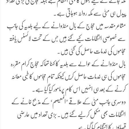
مکہ جانے کے لیے بسوں کا بھی انتظام ہے جبکہ حجاج کی بڑی تعداد
پیدل ہی منیٰ سے مکہ روانہ ہوجاتی ہے۔
مشاعر مقدسہ میں حجاج کے بال منڈوانے کے لیے بلدیہ کی جانب
سے خصوصی انتظامات کیے گئے ہیں جس کے تحت لائسنس یافتہ
حجاموں کی خدمات حاصل کی گئی ہیں۔
بال منڈوانے کے حوالے سے بلدیہ کا کہنا تھا کہ حجاج کرام مقررہ
حجاموں کی ہی خدمات حاصل کریں کیونکہ تمام حجاموں کا طبی معائنہ
کرنے کے بعد ہی انہیں اس کام پرمامور کیا گیا ہے۔
دوسری جانب منیٰ کے علاقے ’المعیصم‘ کے مذبح خانے کے
انتظامات بھی مکمل کر لیے گئے ہیں۔ بڑی تعداد میں عارضی
قصابوں کا انتظام کیا گیا ہے۔