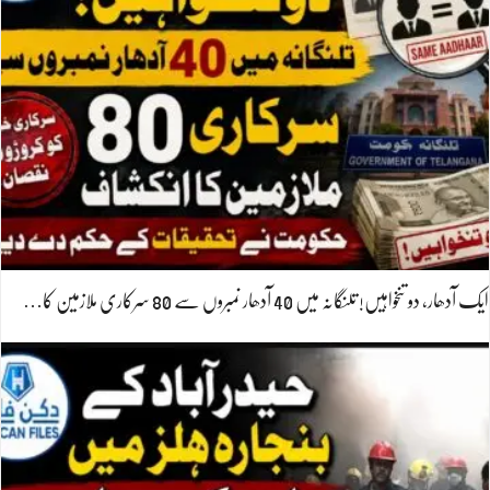
ایک آدھار، دو تنخواہیں! تلنگانہ میں 40 آدھار نمبروں سے 80 سرکاری ملازمین کا…