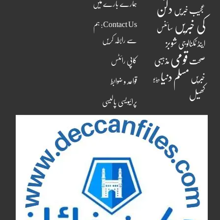
ہمارے بارے میں
دکن
عجیب خبریں
کی خبریں
Contact Us: ہم
سائنس
سے رابطہ کریں
شوبز
اینڈ ٹکنالوجی
قومی
مذہبی
صحت
کاپی رائٹس
مسلم دنیا
خبریں
ویڈیو
قواعد و ضوابط
کھیل
پرائیویسی پالیسی