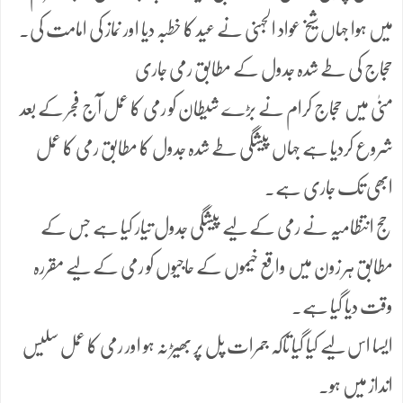
میں ہوا جہاں شیخ عواد الجہنی نے عید کا خطبہ دیا اور نماز کی امامت کی۔
حجاج کی طے شدہ جدول کے مطابق رمی جاری
منیٰ میں حجاج کرام نے بڑے شیطان کو رمی کا عمل آج فجر کے بعد
شروع کردیا ہے جہاں پیشگی طے شدہ جدول کا مطابق رمی کا عمل
ابھی تک جاری ہے۔
حج انتظامیہ نے رمی کے لیے پیشگی جدول تیار کیا ہے جس کے
مطابق ہر زون میں واقع خیموں کے حاجیوں کو رمی کے لیے مقررہ
وقت دیا گیا ہے۔
ایسا اس لیے کیا گیا تاکہ جمرات پل پر بھیڑ نہ ہو اور رمی کا عمل سلیس
انداز میں ہو۔