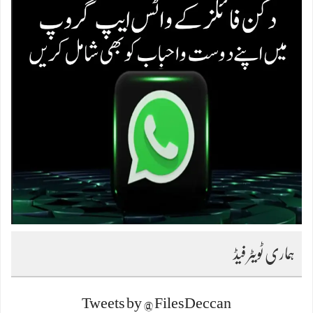
ہماری ٹویٹر فیڈ
Tweets by @FilesDeccan