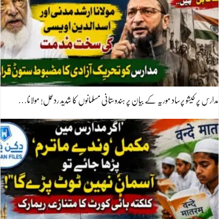
مدارس پر کیشو پرساد موریہ کے بیان پر ہندوستانی مسلمانوں کا شدید ردعمل! مولانا…