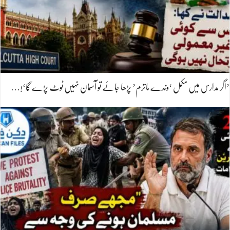
’اگر مدارس میں مکمل ‘وندے ماترم’ پڑھا جائے تو آسمان نہیں ٹوٹ پڑے گا‘!…