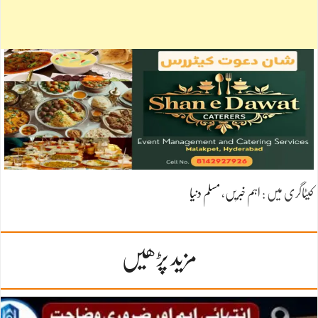
کیٹاگری میں :
اہم خبریں
،
مسلم دنیا
مزید پڑھیں