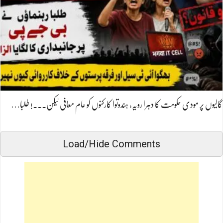
گالیوں پر مودی حکومت کا دہرا رویہ، ہندوتوا کارکنوں کو عام معافی لیکن۔۔۔! طلبا…
Load/Hide Comments