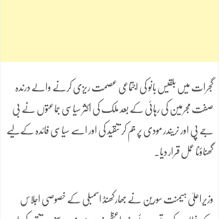
گجرات میں بلقیس بانو کی اجتماعی عصمت ریزی کرنے والے درندہ
صفت مجرمین کی رہائی کے بعد ملک کی اکثر سیاسی جماعتوں نے بی
جے پی اور نریندر مودی پر جم کر تنقید کی اور اسے سیاسی فائدہ کےلیے
گھناؤنا عمل قرار دیا۔
وزیراعلیٰ ہیمنت سورین نے جھارکھنڈ اسمبلی کے خصوصی اجلاس