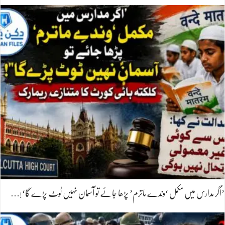
’اگر مدارس میں مکمل ‘وندے ماترم’ پڑھا جائے تو آسمان نہیں ٹوٹ پڑے گا‘!…