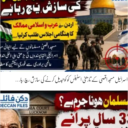
اسرائیل مسجد اقصیٰ کے تاریخی اسٹیٹس کو کو تبدیل کرنے کی سازش رچ رہا…