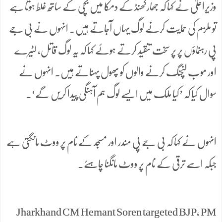
وزیراعلیٰ نے کہا کہ جھارکھنڈ کے دمکا میں بچی کے ساتھ غلط ہوتا ہے
تو ملزم کی حمایت کرنے لوگ یہاں آجاتے ہیں۔ انہوں نے بی جے
پی رہنماؤں پر پر سخت تنقید کرتے ہوئے کہا کہ یہ لوگ قاتل، لٹیرے
اور موب لنچنگ کرنے والوں کو پھول پہناتے ہیں۔ انہوں نے
سوال کیا کہ ’کیا ملک میں ایسے لوگ ہم آہنگی پیدا کریں گے‘۔
انہوں نے کہا کہ بی جے پی مندر اور مسجد کے نام پر ووٹ مانگتی ہے
جبکہ اسے ترقی کے نام پر ووٹ مانگنا چاہئے۔
Jharkhand CM Hemant Soren targeted BJP, PM