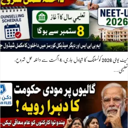
نیٹ یوجی 2026 کونسلنگ کا شیڈول جاری، 4 اگست سے داخلہ عمل شروع،
تعلیمی…