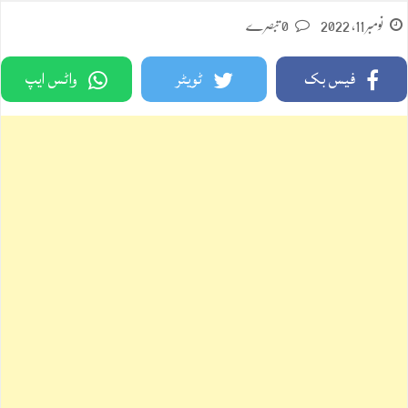
نومبر 11, 2022
0 تبصرے
فیس بک
ٹویٹر
واٹس ایپ