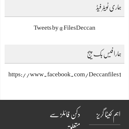
ہماری ٹویٹر فیڈ
Tweets by @FilesDeccan
ہمارا فیس بک پیج
https://www.facebook.com/Deccanfiles1
اہم کیٹا گریز
دکن فائلز سے
متعلق