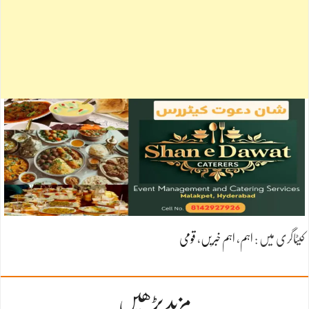
کیٹاگری میں :
اہم
،
اہم خبریں
،
قومی
مزید پڑھیں