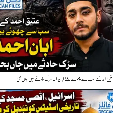
عتیق احمد کے سب سے چھوٹے بیٹے ابان احمد سڑک حادثے میں جاں بحق