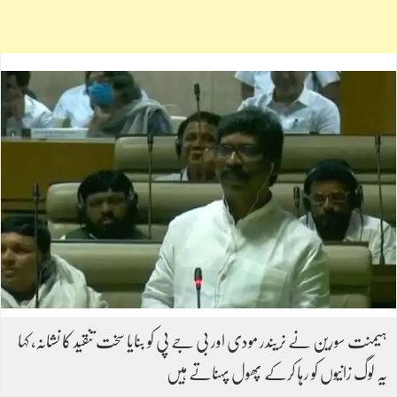
ہیمنت سورین نے نریندر مودی اور بی جے پی کو بنایا سخت تنقید کا نشانہ، کہا
یہ لوگ زانیوں کو رہا کرکے پھول پہناتے ہیں