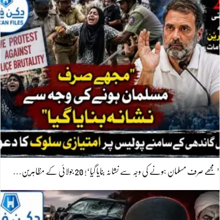
’مجھے صرف مسلمان ہونے کی وجہ سے نشانہ بنایا گیا‘! 20 جولائی کے مظاہرین…