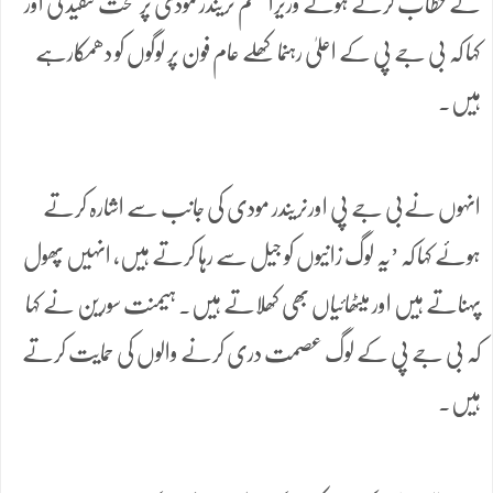
کے خطاب کرتے ہوئے وزیراعظم نریندر مودی پر سخت تنقید کی اور
کہا کہ بی جے پی کے اعلیٰ رہنما کھلے عام فون پر لوگوں کو دھمکارہے
ہیں۔
انہوں نےبی جے پی اورنریندر مودی کی جانب سے اشارہ کرتے
ہوئے کہا کہ ’یہ لوگ زانیوں کو جیل سے رہا کرتے ہیں، انہیں پھول
پہناتے ہیں اور میٹھائیاں بھی کھلاتے ہیں۔ ہیمنت سورین نے کہا
کہ بی جے پی کے لوگ عصمت دری کرنے والوں کی حمایت کرتے
ہیں۔