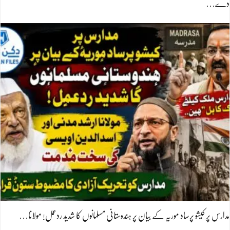
دے…
مدارس پر کیشو پرساد موریہ کے بیان پر ہندوستانی مسلمانوں کا شدید ردعمل! مولانا…