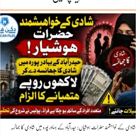
شادی کے خواہشمند حضرات ہوشیاں! حیدرآباد کے بہادر پورہ میں شادی کا جھانسہ