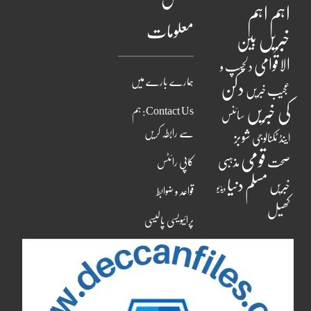
اہم
اہم
معلومات
خبریں
بین
الاقوامی
دلچسپ و
ہمارے بارے میں
دکن
عجیب خبریں
کی خبریں
Contact Us: ہم
سائنس
سے رابطہ کریں
شوبز
اینڈ ٹکنالوجی
قومی
مذہبی
صحت
کاپی رائٹس
مسلم دنیا
خبریں
ویڈیو
قواعد و ضوابط
کھیل
پرائیویسی پالیسی