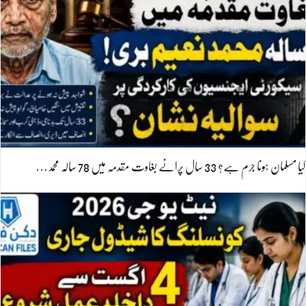
کیا مسلمان ہونا جرم ہے؟ 33 سال پرانے بغاوت مقدمہ میں 78 سالہ محمد…