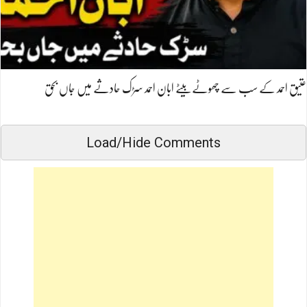
عتیق احمد کے سب سے چھوٹے بیٹے ابان احمد سڑک حادثے میں جاں بحق
Load/Hide Comments