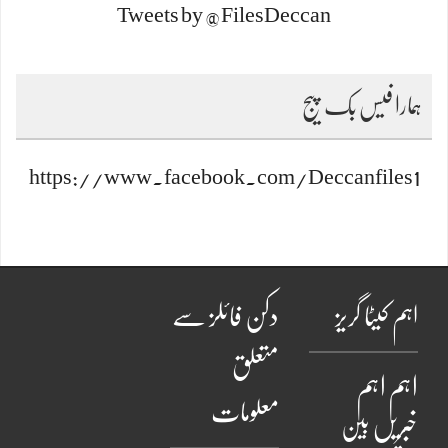
Tweets by @FilesDeccan
ہمارا فیس بک پیج
https://www.facebook.com/Deccanfiles1
اہم کیٹا گریز
دکن فائلز سے
متعلق
اہم
اہم
معلومات
خبریں
بین