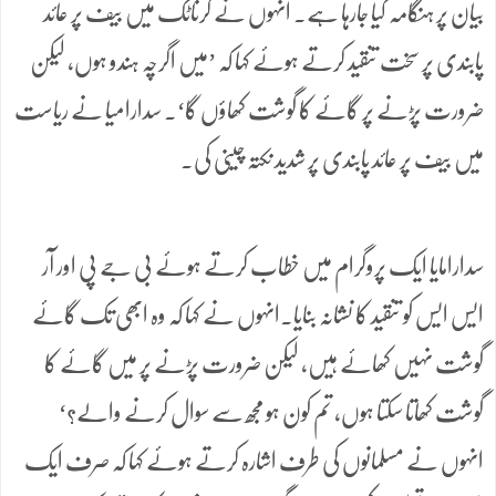
بیان پر ہنگامہ کیا جارہا ہے۔ انہوں نے کرناٹک میں بیف پر عائد
پابندی پر سخت تنقید کرتے ہوئے کہا کہ ’میں اگرچہ ہندو ہوں، لیکن
ضرورت پڑنے پر گائے کا گوشت کھاؤں گا‘۔ سدارامیا نے ریاست
میں بیف پر عائد پابندی پر شدید نکتہ چینی کی۔
سدارامایا ایک پروگرام میں خطاب کرتے ہوئے بی جے پی اور آر
ایس ایس کو تنقید کا نشانہ بنایا۔انہوں نے کہا کہ وہ ابھی تک گائے
گوشت نہیں کھائے ہیں، لیکن ضرورت پڑنے پر میں گائے کا
گوشت کھاتا سکتا ہوں، تم کون ہو مجھ سے سوال کرنے والے؟‘
انہوں نے مسلمانوں کی طرف اشارہ کرتے ہوئے کہا کہ صرف ایک