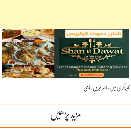
کیٹاگری میں :
اہم خبریں
،
قومی
مزید پڑھیں