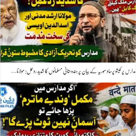
مدارس پر کیشو پرساد موریہ کے بیان پر ہندوستانی مسلمانوں کا شدید ردعمل! مولانا…