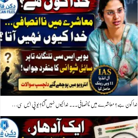
خدا کون ہے؟ معاشرے میں ناانصافی۔۔۔ خدا کیوں نہیں آتا؟ یو پی ایس سی…