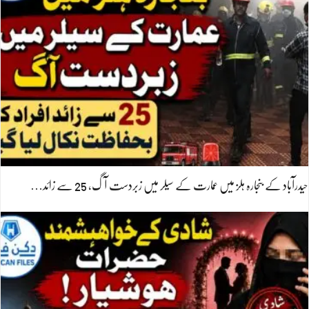
حیدرآباد کے بنجارہ ہلز میں عمارت کے سیلر میں زبردست آگ، 25 سے زائد…