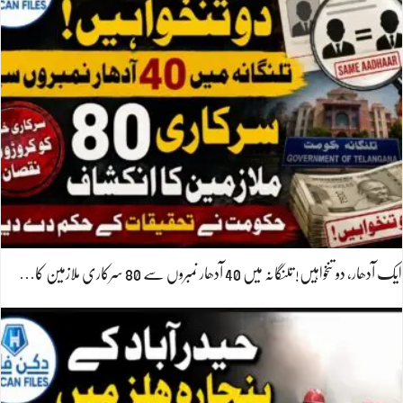
ایک آدھار، دو تنخواہیں! تلنگانہ میں 40 آدھار نمبروں سے 80 سرکاری ملازمین کا…