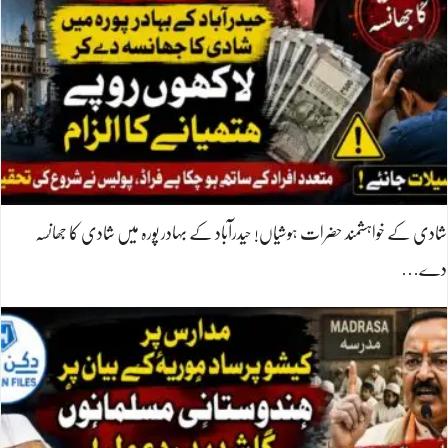
شادی کے خواہشمند حضرات ہوشیاں! حیدرآباد کے بہادر پورہ میں شادی کا جھانسہ
دے…