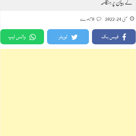
کے بیان پر ہنگامہ
مئی 24, 2022
0 تبصرے
فیس بک
ٹویٹر
واٹس ایپ