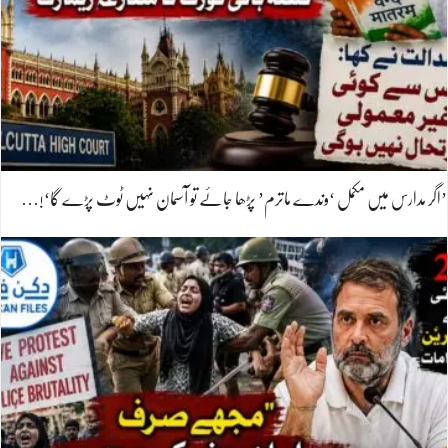
’اگر مدارس میں مکمل ‘وندے ماترم’ پڑھا جائے تو آسمان نہیں ٹوٹ پڑے گا‘!…