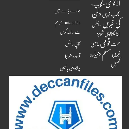
الاقوامی
دلچسپ و
ہمارے بارے میں
دکن
عجیب خبریں
کی خبریں
Contact Us: ہم
سائنس
سے رابطہ کریں
شوبز
اینڈ ٹکنالوجی
قومی
مذہبی
صحت
کاپی رائٹس
مسلم دنیا
خبریں
ویڈیو
قواعد و ضوابط
کھیل
پرائیویسی پالیسی