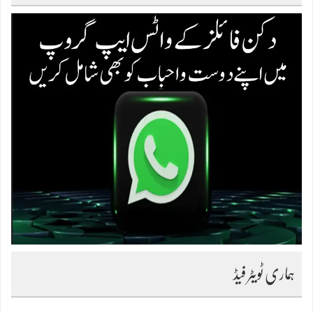
ہماری ٹویٹر فیڈ