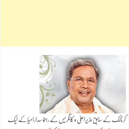
کرناٹک کے سابق وزیراعلیٰ و کانگریس کے رہنما سدارامیا کے ایک