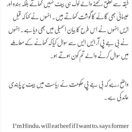
طبقہ سے تعلق رکھنے والے لوگ ہی بیف نہیں کھاتے بلکہ ہندو اور
عیسائی بھی گائے کا گوشت کھاتے ہیں۔ انہوں نے کہا کہ قبل
ازیں انہوں نے اس طرح کا بیان اسمبلی میں بھی دیا ہے۔ انہوں
نے بی جے پی آر ایس ایس سے سوال کیا کہ کھانے کے معاملے
میں سوال کرنے والے تم کون ہوتے ہو۔
واضح رہے کہ بی جے پی حکومت نے ریاست میں بیف پر پابندی
عائد کی ہے۔
I’m Hindu, will eat beef if I want to, says former