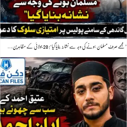
’مجھے صرف مسلمان ہونے کی وجہ سے نشانہ بنایا گیا‘! 20 جولائی کے مظاہرین…