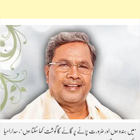
’میں ہندو ہوں اور ضرورت پڑنے پر گائے گا گوشت کھا سکتا ہوں‘، سدارامیا