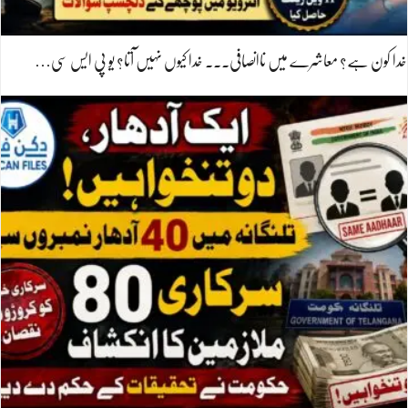
خدا کون ہے؟ معاشرے میں ناانصافی۔۔۔ خدا کیوں نہیں آتا؟ یو پی ایس سی…