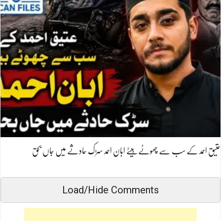
عتیق احمد کے سب سے چھوٹے بیٹے ابان احمد سڑک حادثے میں جاں بحق
Load/Hide Comments