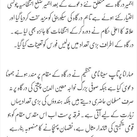
اجمیر درگاہ سے متعلق نئے دعوے کے بعد اجمیر ضلع انتظامیہ چوکسی
اختیار کئے ہوئے ہے تاہم درگاہ کی سیکوریٹی کو مزید سخت کردیا گیا اور
علاقہ کا اعلیٰ حکام نے دورہ کرکے انتظامات کا جائزہ بھی لیا ہے۔
درگاہ کے اطراف بڑی تعداد میں پولیس فورس کو تعینات کیا گیا۔
مہارانا پرتاپ سینا نامی تنظیم نے درگاہ کے مقام پر مندر ہونے جھوٹا
دعویٰ کیا ہے جبکہ صوفی بزرگ خواجہ معین الدین چشتیؒ کی درگاہ پر نہ
صرف مسلمان حاضری دیتے ہیں بلکہ ہندوؤں کی بڑی تعداد یہاں
زیارت کے لیے آتی ہے۔ فرقہ پرست اب اس مقدس مقام کو جو
قومی یکجہتی کی شاندار مثال ہے، نقصان پہنچانے کا منصوبہ بنارہے