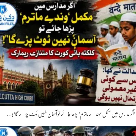
’اگر مدارس میں مکمل ‘وندے ماترم’ پڑھا جائے تو آسمان نہیں ٹوٹ پڑے گا‘!…