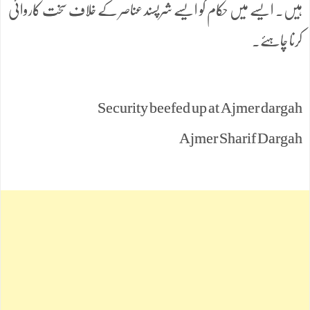
ہیں۔ ایسے میں حکام کو ایسے شرپسند عناصر کے خلاف سخت کاروائی
کرنا چاہئے۔
Security beefed up at Ajmer dargah
Ajmer Sharif Dargah