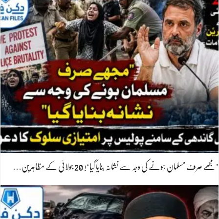
’مجھے صرف مسلمان ہونے کی وجہ سے نشانہ بنایا گیا‘! 20 جولائی کے مظاہرین…