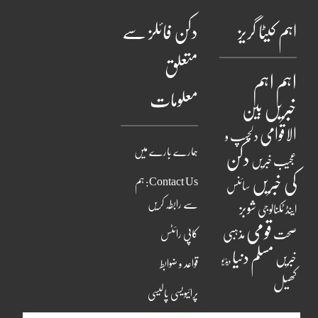
اہم کیٹا گریز
دکن فائلز سے
متعلق
اہم
اہم
معلومات
خبریں
بین
الاقوامی
دلچسپ و
ہمارے بارے میں
دکن
عجیب خبریں
کی خبریں
Contact Us: ہم
سائنس
سے رابطہ کریں
شوبز
اینڈ ٹکنالوجی
قومی
مذہبی
صحت
کاپی رائٹس
مسلم دنیا
خبریں
ویڈیو
قواعد و ضوابط
کھیل
پرائیویسی پالیسی