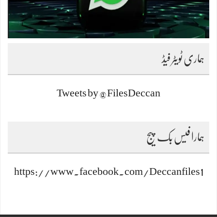
ہماری ٹویٹر فیڈ
Tweets by @FilesDeccan
ہمارا فیس بک پیج
https://www.facebook.com/Deccanfiles1