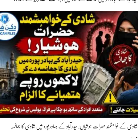
شادی کے خواہشمند حضرات ہوشیاں! حیدرآباد کے بہادر پورہ میں شادی کا جھانسہ
دے…