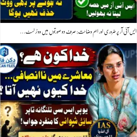
ایس آئی آر پر ضروری اور اہم وضاحت: صرف دو صورتوں میں ووٹر لسٹ…