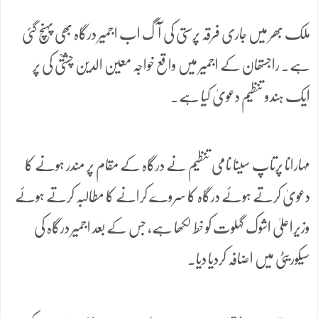
ملک بھر میں جاری فرقہ پرستی کی آگ اب اجمیر درگاہ بھی پہنچ گئی
ہے۔ راجستھان کے اجمیر میں واقع خواجہ معین الدین چشتیؒ کی پر
ایک ہندو تنظیم دعویٰ کیا ہے۔
مہارانا پرتاپ سینا نامی تنظیم نے درگاہ کے مقام پر مندر ہونے کا
دعویٰ کرتے ہوئے درگاہ کا سروے کرانے کا مطالبہ کرتے ہوئے
وزیراعلیٰ اشوک گہلوت کو خط لکھا ہے، جس کے بعد اجمیر درگاہ کی
سیکوریٹی میں اضافہ کردیا دیا۔