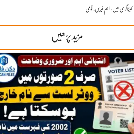
کیٹاگری میں :
اہم خبریں
،
قومی
مزید پڑھیں