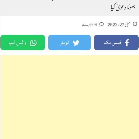
جھوٹا دعویٰ کیا
مئی 27, 2022
0 تبصرے
فیس بک
ٹویٹر
واٹس ایپ