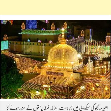
اجمیر درگاہ کی سیکوریٹی میں زبردست اضافہ، فرقہ پرستوں نے مندر ہونے کا