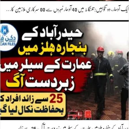
ایک آدھار، دو تنخواہیں! تلنگانہ میں 40 آدھار نمبروں سے 80 سرکاری ملازمین کا…
حیدرآباد کے بنجارہ ہلز میں عمارت کے سیلر میں زبردست آگ، 25 سے زائد…