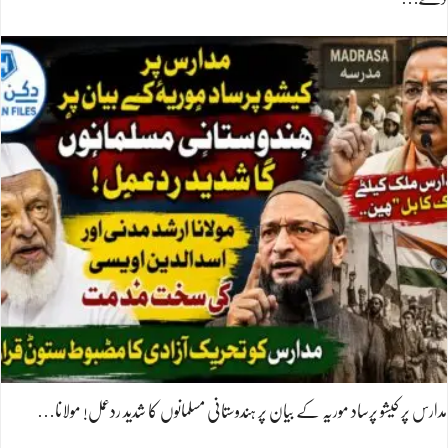
مدارس پر کیشو پرساد موریہ کے بیان پر ہندوستانی مسلمانوں کا شدید ردعمل! مولانا…