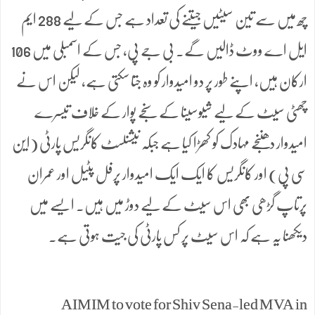
چھ میں سے تین سیٹیں جیتنے کی تعداد ہے جس کے لیے 288 ایم
ایل اے ووٹ ڈالیں گے۔ بی جے پی، جس کے اسمبلی میں 106
ارکان ہیں، اپنے طور پر دو امیدوار کو وہ جتا سکتی ہے، لیکن اس نے
چھٹی سیٹ کے لیے شیوسینا کے سنجے پوار کے خلاف تیسرے
امیدوار دھننجے مہادک کو کھڑا کیا ہے جبکہ نیشنلسٹ کانگریس پارٹی (این
سی پی) اور کانگریس کا ایک ایک امیدوار پرفل پٹیل اور عمران
پرتاپ گڑھی بھی اس سیٹ کے لیے دوڑ میں ہیں۔ ایسے میں
دیکھنا یہ ہے کہ اس سیٹ پر کس پارٹی کی جیت ہوتی ہے۔
AIMIM to vote for Shiv Sena-led MVA in