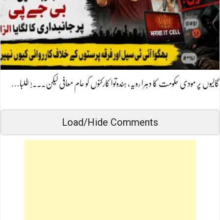
گالیوں پر مودی حکومت کا دہرا رویہ، ہندوتوا کارکنوں کو عام معافی لیکن۔۔۔! طلبا…
Load/Hide Comments