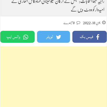
راجیہ سبھا انتخابات: مجلس کے ارکان شیوسینا کی مہاوکاس اگھاڑی کے
امیدوار کو ووٹ دیں گے
جون 10, 2022
0 تبصرے
فیس بک
ٹویٹر
واٹس ایپ