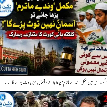
’اگر مدارس میں مکمل ‘وندے ماترم’ پڑھا جائے تو آسمان نہیں ٹوٹ پڑے گا‘!…