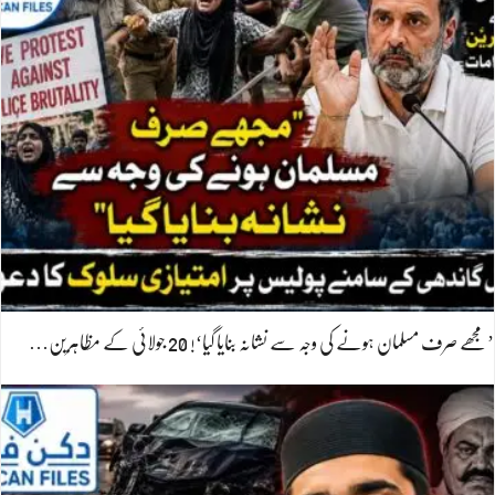
’مجھے صرف مسلمان ہونے کی وجہ سے نشانہ بنایا گیا‘! 20 جولائی کے مظاہرین…