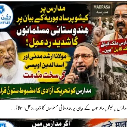
مدارس پر کیشو پرساد موریہ کے بیان پر ہندوستانی مسلمانوں کا شدید ردعمل! مولانا…