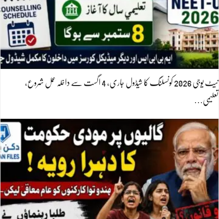
نیٹ یوجی 2026 کونسلنگ کا شیڈول جاری، 4 اگست سے داخلہ عمل شروع،
تعلیمی…