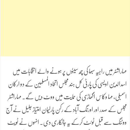
مہاراشٹر میں راجیہ سبھا کی چھ سیٹوں پر ہونے والے انتخابات میں
اسدالدین اویسی کی پارٹی کل ہند مجلس اتحاد المسلمین کے دو ارکان
اسمبلی، مہا وکاس اگھاڑی کی حمایت میں ووٹ دیں گے۔ مہاراشٹر
مجلس کے صدر اور اورنگ آباد کے رکن پارلیمان امتیاز جلیل نے آج
ووٹنگ سے قبل ٹوئٹ کرکے یہ جانکاری دی۔ انہوں نے ٹویٹ