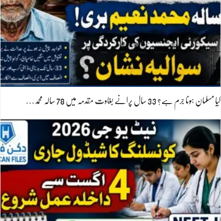
کیا مسلمان ہونا جرم ہے؟ 33 سال پرانے بغاوت مقدمہ میں 78 سالہ محمد…