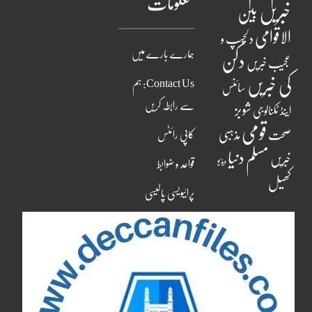
معلومات
خبریں
بین
الاقوامی
دلچسپ و
ہمارے بارے میں
دکن
عجیب خبریں
کی خبریں
Contact Us: ہم
سائنس
سے رابطہ کریں
شوبز
اینڈ ٹکنالوجی
قومی
مذہبی
صحت
کاپی رائٹس
مسلم دنیا
خبریں
ویڈیو
قواعد و ضوابط
کھیل
پرائیویسی پالیسی