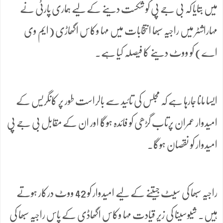
میں بتایا کہ بی جے پی کو شکست دینے کے لیے ہماری پارٹی نے
مہاراشٹر میں راجیہ سبھا انتخابات میں مہا وکاس اگھاڑی (ایم وی
اے) کو ووٹ دینے کا فیصلہ کیا ہے۔
ایسا مانا جارہا ہے کہ مجلس کی تائید سے بالراست طور پر کانگریس کے
امیدوار عمران پرتاب گڑھی کو فائدہ ہوگا اور ان کے مقابل بی جے پی
امیدوار کو نقصان ہوگا۔
راجیہ سبھا کی سیٹ جیتنے کے لیے امیدوار کو 42 ووٹ درکار ہوتے
ہیں۔ شیوسینا کی زیر قیادت مہا وکاس اگھاڈی کے پاس راجیہ سبھا کی