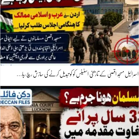
اسرائیل مسجد اقصیٰ کے تاریخی اسٹیٹس کو کو تبدیل کرنے کی سازش رچ رہا…