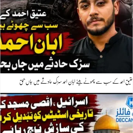
عتیق احمد کے سب سے چھوٹے بیٹے ابان احمد سڑک حادثے میں جاں بحق