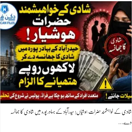
شادی کے خواہشمند حضرات ہوشیاں! حیدرآباد کے بہادر پورہ میں شادی کا جھانسہ
دے…