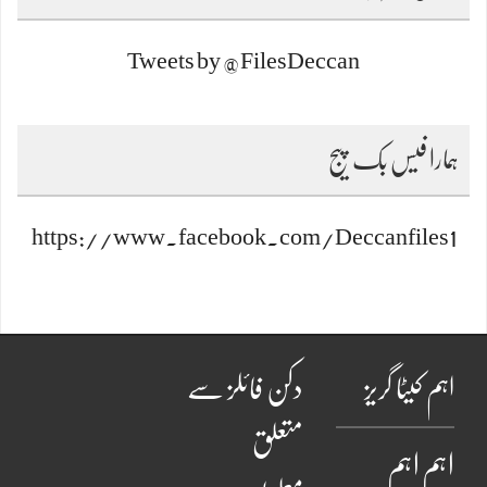
Tweets by @FilesDeccan
ہمارا فیس بک پیج
https://www.facebook.com/Deccanfiles1
اہم کیٹا گریز
دکن فائلز سے
متعلق
اہم
اہم