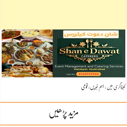
کیٹاگری میں :
اہم خبریں
،
قومی
مزید پڑھیں