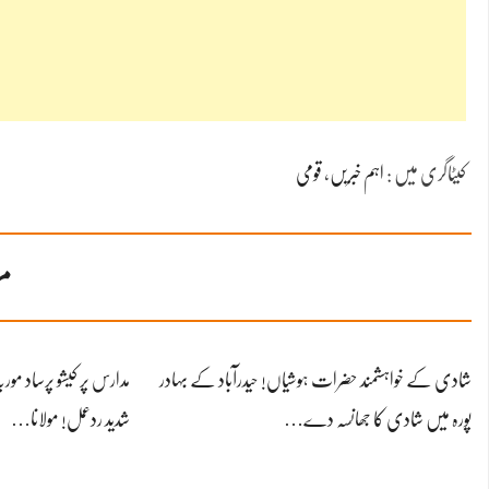
کیٹاگری میں :
اہم خبریں
،
قومی
مز
شادی کے خواہشمند حضرات ہوشیاں! حیدرآباد کے بہادر
مدارس پر کیشو پرساد موری
پورہ میں شادی کا جھانسہ دے…
شدید ردعمل! مولانا…