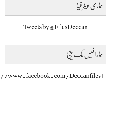
ہماری ٹویٹر فیڈ
Tweets by @FilesDeccan
ہمارا فیس بک پیج
s://www.facebook.com/Deccanfiles1