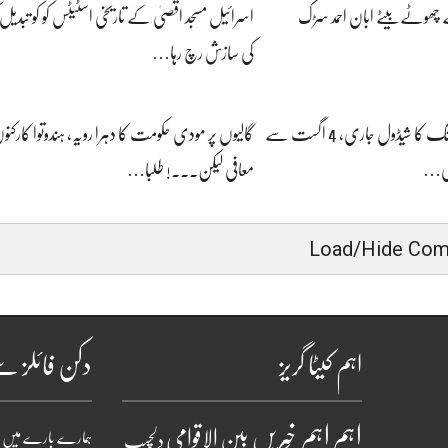
ھوٹے بیٹے ابان احمد سڑک
اسرائیل مسجد اقصیٰ کے تاریخی اسٹیٹس کو کو تبدی
کی سازش رچ رہا…
نیٹ یوجی 2026 کونسلنگ کا شیڈول جاری، 4 اگست سے
گالیوں پر مودی حکومت کا دہرا رویہ، ہندوتوا کارکنو
می…
معافی لیکن۔۔۔! طلبا…
Load/Hide Co
اہم کیٹا گریز
دکن فائلز س
اہم
اہم خبریں
بین الاقوامی
ہمارے بارے میں
دلچسپ