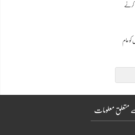
ل کرنے
ں کو عام
ے متعلق معلومات