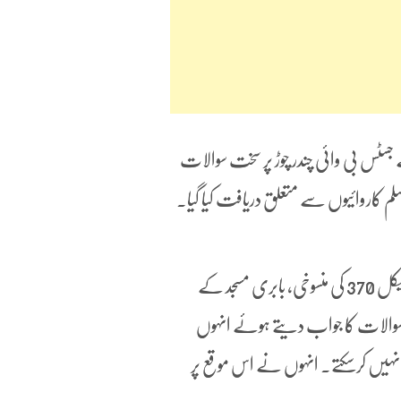
سٹس بی وائی چندر چوڑ پر سخت سوالات
م کاروائیوں سے متعلق دریافت کیا گیا۔
سمینار کے دوران جسٹس چندرچوڑ سے بلڈوزر کاروائی، حجاب تنازعہ، آرٹیکل 370 کی منسوخی، بابری مسجد کے
 سوالات کا جواب دیتے ہوئے انہوں
ہ نہیں کرسکتے۔ انہوں نے اس موقع پر