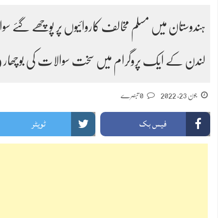
ہندوستان میں مسلم مخالف کاروائیوں پر پوچھے گئے سوا
لندن کے ایک پروگرام میں سخت سوالات کی بوچھار (
جون 23, 2022
0 تبصرے
فیس بک
ٹویٹر