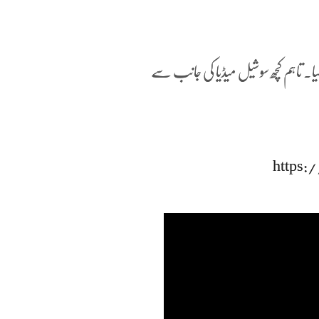
گیا۔ تاہم کچھ سوشیل میڈیا کی جانب سے
https