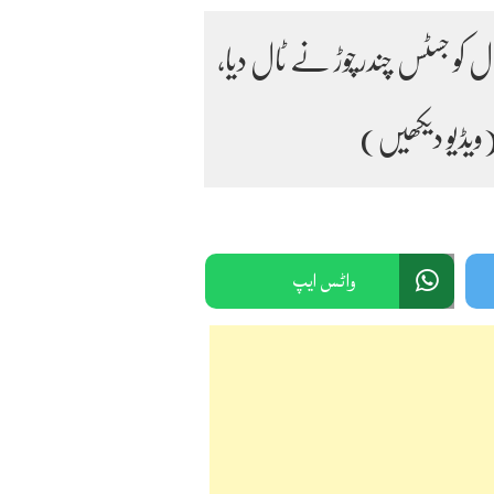
ل کو جسٹس چندرچوڑ نے ٹال دیا،
ویڈیو دیکھیں)
واٹس ایپ