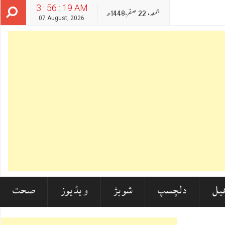
3 : 56 : 20 AM
جمعہ‬‮,
22
صفر‬,
1448ھ
07 August, 2026
یل
دلچسپ
شوبز
ویڈیوز
صحت