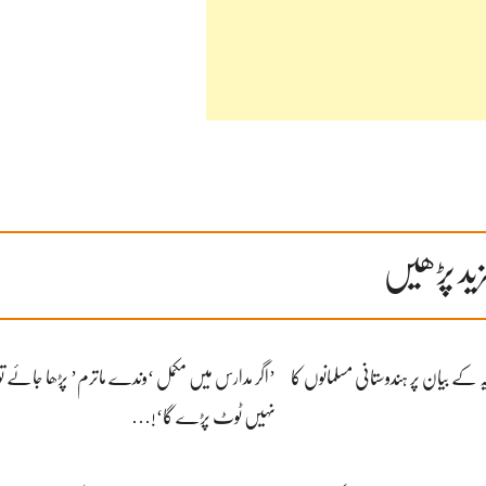
ید پڑھیں
ہ کے بیان پر ہندوستانی مسلمانوں کا
’اگر مدارس میں مکمل ‘وندے ماترم’ پڑھا جائے تو
نہیں ٹوٹ پڑے گا‘!…