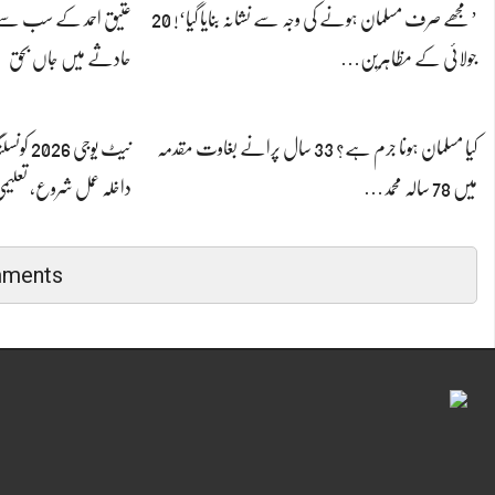
’مجھے صرف مسلمان ہونے کی وجہ سے نشانہ بنایا گیا‘! 20
عتیق احمد کے سب سے چ
جولائی کے مظاہرین…
حادثے میں جاں بحق
کیا مسلمان ہونا جرم ہے؟ 33 سال پرانے بغاوت مقدمہ
میں 78 سالہ محمد…
داخلہ عمل شروع، تعلی
mments