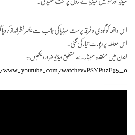
میڈیا اور سوشیل میڈیا کے رول پر سخت تنقید کی۔
اس واقعہ کو گودی و فرقہ پرست میڈیا کی جانب سے یکسر نظرانداز کردیا 
اس معاملہ پر رپورٹ تیار کی گئی۔
لندن میں منعقدہ سمینار سے متعلق ویڈیو ضرور دیکھیں::
://www.youtube.com/watch?v=PSYPuzE65_o
———–