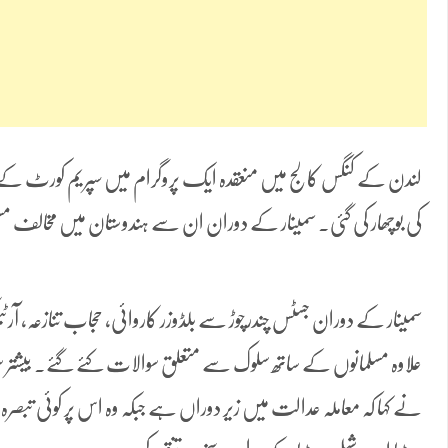
لندن کے کنگس کالج میں منعقدہ ایک پروگرام میں سپریم کورٹ کے ج
کی بوچھار کی گئی۔ سمینار کے دوران ان سے ہندوستان میں مخالف مسل
علاوہ مسلمانوں کے ساتھ سلوک سے متعلق سوالات کئے گئے۔ بیشتر
نے کہا کہ معاملہ عدالت میں زیر دوراں ہے جبکہ وہ اس پر کوئی تبصر