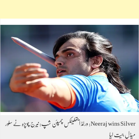
Neeraj wins Silver: ورلڈ ایتھلیٹکس چمپئن شپ: نیرج چوپڑہ نے سلور
میڈل جیت لیا