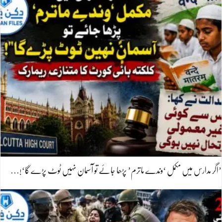
’اگر مدارس میں مکمل ‘وندے ماترم’ پڑھا جائے تو آسمان نہیں ٹوٹ پڑے گا‘!…