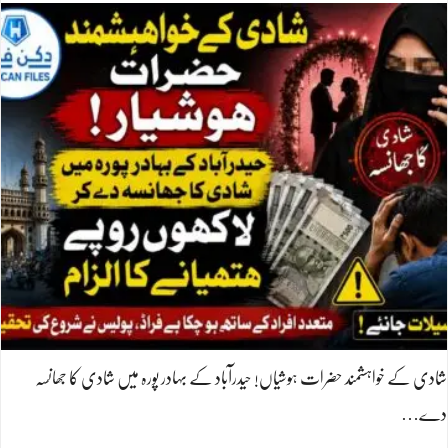
شادی کے خواہشمند حضرات ہوشیاں! حیدرآباد کے بہادر پورہ میں شادی کا جھانسہ
دے…