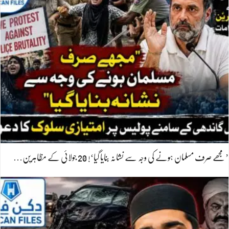
’مجھے صرف مسلمان ہونے کی وجہ سے نشانہ بنایا گیا‘! 20 جولائی کے مظاہرین…