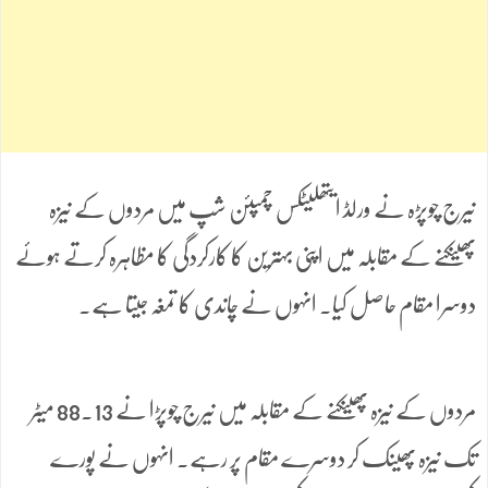
نیرج چوپڑہ نے ورلڈ ایتھلیٹکس چمپئن شپ میں مردوں کے نیزہ
پھینکنے کے مقابلہ میں اپنی بہترین کا کارکردگی کا مظاہرہ کرتے ہوئے
دوسرا مقام حاصل کیا۔ انہوں نے چاندی کا تمغہ جیتا ہے۔
مردوں کے نیزہ پھینکنے کے مقابلہ میں نیرج چوپڑا نے 88.13 میٹر
تک نیزہ پھینک کر دوسرے مقام پر رہے۔ انہوں نے پورے