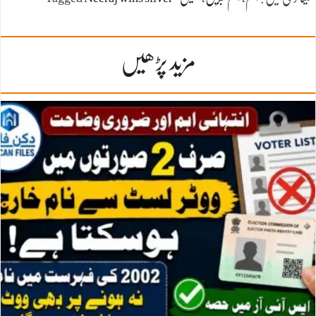
مزید پڑھیں