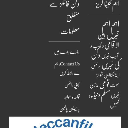
اہم کیٹا گریز
دکن فائلز سے
متعلق
اہم
اہم
معلومات
خبریں
بین
الاقوامی
دلچسپ و
ہمارے بارے میں
دکن
عجیب خبریں
کی خبریں
Contact Us: ہم
سائنس
سے رابطہ کریں
شوبز
اینڈ ٹکنالوجی
قومی
مذہبی
صحت
کاپی رائٹس
مسلم دنیا
خبریں
ویڈیو
قواعد و ضوابط
کھیل
پرائیویسی پالیسی