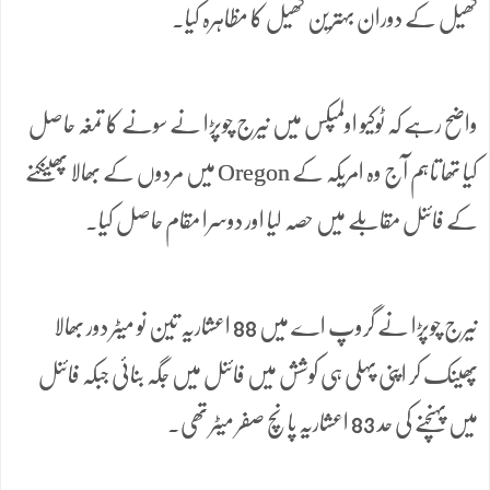
کھیل کے دوران بہترین کھیل کا مظاہرہ کیا۔
واضح رہے کہ ٹوکیو اولمپکس میں نیرج چوپڑا نے سونے کا تمغہ حاصل
کیا تھا تاہم آج وہ امریکہ کے Oregon میں مردوں کے بھالا پھینکنے
کے فائنل مقابلے میں حصہ لیا اور دوسرا مقام حاصل کیا۔
نیرج چوپڑا نے گروپ اے میں 88 اعشاریہ تین نو میٹر دور بھالا
پھینک کر اپنی پہلی ہی کوشش میں فائنل میں جگہ بنائی جبکہ فائنل
میں پہنچنے کی حد 83 اعشاریہ پانچ صفر میٹر تھی۔