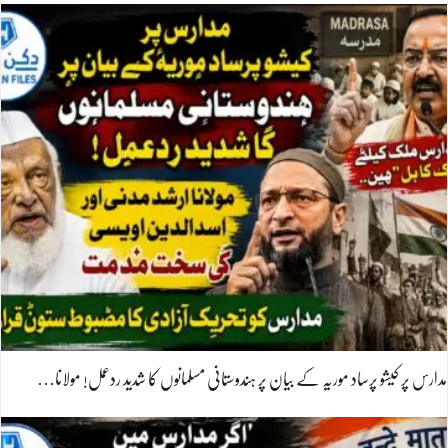
مدارس پر کیشو پرساد موریہ کے بیان پر ہندوستانی مسلمانوں کا شدید ردعمل! مولانا…