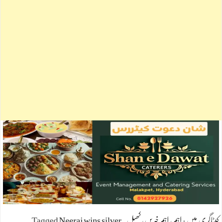
کیٹاگری میں :
اہم
،
اہم خبریں
،
کھیل
Neeraj wins silver
Tagged