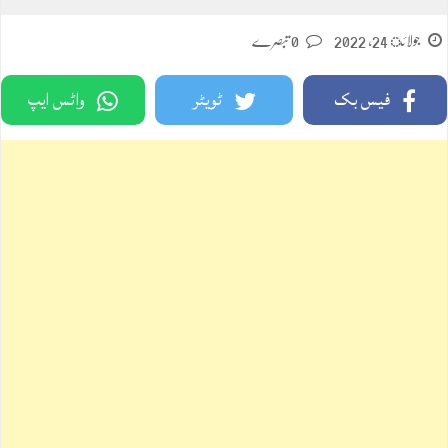
جولائ 24, 2022
0 تبصرے
فیس بک
ٹویٹر
واٹس ایپ