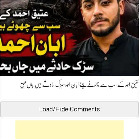
عتیق احمد کے سب سے چھوٹے بیٹے ابان احمد سڑک حادثے میں جاں بحق
Load/Hide Comments