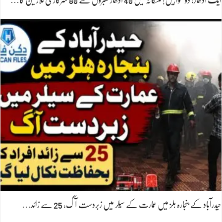
ایک آدھار، دو تنخواہیں! تلنگانہ میں 40 آدھار نمبروں سے 80 سرکاری ملازمین کا…
حیدرآباد کے بنجارہ ہلز میں عمارت کے سیلر میں زبردست آگ، 25 سے زائد…