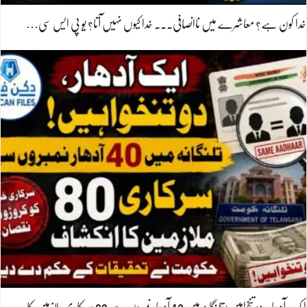
خدا کون ہے؟ معاشرے میں ناانصافی۔۔۔ خدا کیوں نہیں آتا؟ یو پی ایس سی…