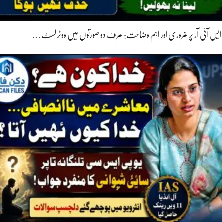
ایس آئی آر پر ضروری اور اہم وضاحت: صرف دو صورتوں میں ووٹر لسٹ…