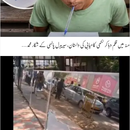
منہ میں قلم دبا کر لکھی کامیابی کی داستان، سیریبرل پالسی کے شکار محمد…