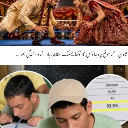
شادی کے موقع پر دلہا دلہن کا انوکھا ریسلنگ مقابلہ، ہارنے والا زندگی بھر…