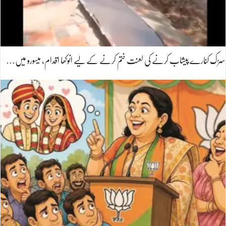
سڑک کنارے پیشاب کرنے کی لعنت ختم کرنے کے لیے انوکھا اقدام، میسورو میں…