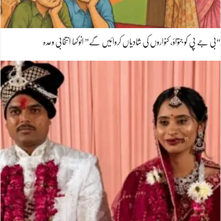
“بی جے پی کو جتواؤ، کنواروں کی شادیاں کروائیں گے” انوکھا انتخابی وعدہ