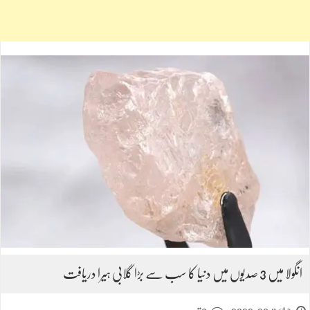
انگولا میں 3 صدیوں میں دنیا کا سب سے بڑا گلابی ہیرا دریافت