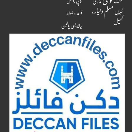
قومی
مذہبی
صحت
کاپی رائٹس
مسلم دنیا
خبریں
ویڈیو
قواعد و ضوابط
کھیل
پرائیویسی پالیسی