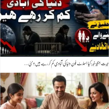
حیرت انگیز خبر: کیا اسمارٹ فون دنیا کی آبادی کم کر رہے ہیں؟ نئی…