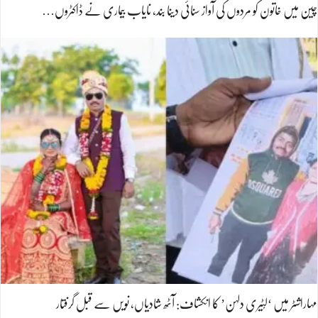
چین میں خاتون کو مردوں کی آواز سنائی دینا بند، نایاب بیماری نے ڈاکٹروں…
مہاراشٹر میں ‘لُٹیری دلہن’ کا انکشاف: آٹھ شادیاں، نویں سے قبل گرفتار