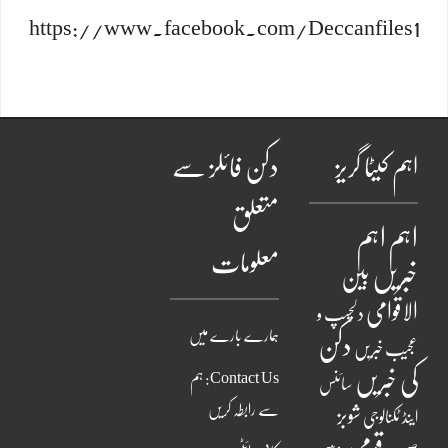
https://www.facebook.com/Deccanfiles1
اہم کیٹا گریز
دکن فائلز سے
متعلق
اہم
اہم
معلومات
خبریں
بین
الاقوامی
دلچسپ و
ہمارے بارے میں
دکن
عجیب خبریں
کی خبریں
Contact Us: ہم
سائنس
سے رابطہ کریں
شوبز
اینڈ ٹکنالوجی