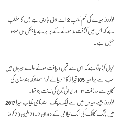
لولو روز ہیرے کی قسم ٹائپ 2 اے بتائی جا رہی ہے جس کا مطلب
ہے کہ اس میں کثافت نہ ہونے کے برابر ہے یا بلکل ہی موجود
نہیں ہے۔
خیال کیا جاتا ہے کہ اس سے قبل دریافت ہونے والے ہیروں میں
سب سے بڑا ہیرا 185 قیراط کا “دریائے نور” تھا جو کہ ہندستان کی
کان سے دریافت ہوا اور ایرانی تاج کی زینت بنا تھا۔
لولو روز جیسے ہیروں میں سے ایک پنک اسٹار نامی نایاب ہیرا 2017
میں ہانگ کانگ کی ایک نیلامی کے دوران 71.2 ملین (7 کروڑ