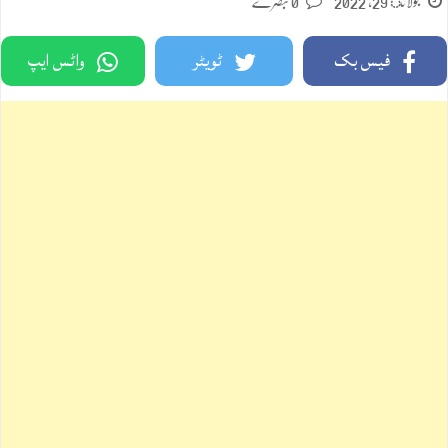
جولائ 29, 2022
0 تبصرے
فیس بک
ٹویٹر
واٹس ایپ