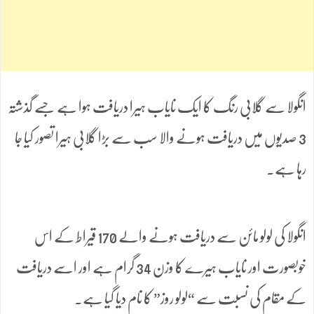
انگولا سے گلابی رنگ کا ایک نایاب ہیرا دریافت ہوا ہے جسے گذشتہ
3 صدیوں میں دریافت ہونے والا سب سے بڑا گلابی ہیرا تصور کیا جا
رہا ہے۔
انگولا کی لولو مائن سے دریافت ہونے والے 170 قیراط کے اس
خوبصورت اور نایاب ہیرے کا وزن 34 گرام ہے اور اسے دریافت
کے مقام کی نسبت سے “لولو روز” کا نام دیا گیا ہے۔