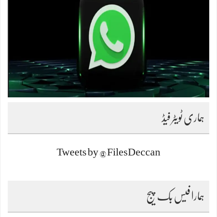
ہماری ٹویٹر فیڈ
Tweets by @FilesDeccan
ہمارا فیس بک پیج