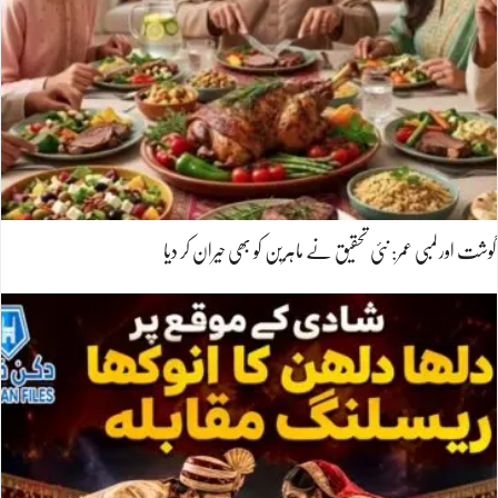
گوشت اور لمبی عمر: نئی تحقیق نے ماہرین کو بھی حیران کر دیا