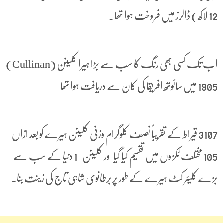
12 لاکھ) ڈالرز میں فروخت ہوا تھا۔
اب تک کسی بھی رنگ کا سب سے بڑا ہیرا کلینن (Cullinan)
1905 میں سائوتھ افریقا کی کان سے دریافت ہوا تھا
3107 قیراط کے تقریباً نصف کلوگرام وزنی کلینن ہیرے کو بعد ازاں
105 مختلف ٹکڑوں میں تقسیم کیا گیا اور کلینن-1 دنیا کے سب سے
بڑے کلیئر کٹ ہیرے کے طور پر برطانوی شاہی تاج کی زینت بنا۔