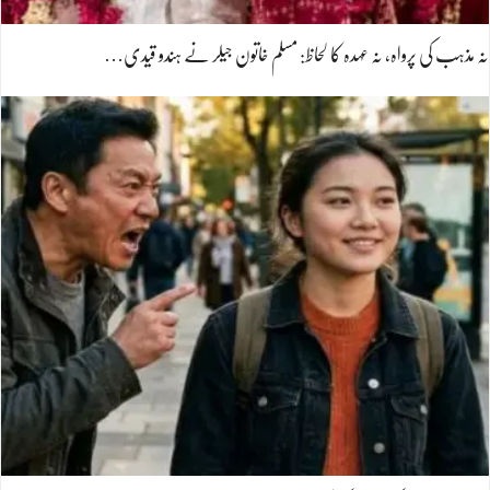
نہ مذہب کی پرواہ، نہ عہدہ کا لحاظ: مسلم خاتون جیلر نے ہندو قیدی…