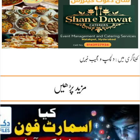
کیٹاگری میں :
دلچسپ و عجیب خبریں
مزید پڑھیں