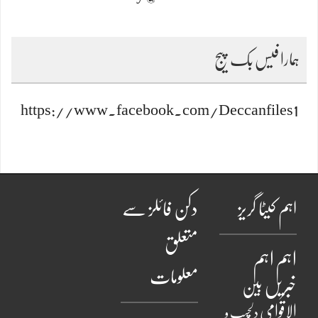
ہمارا فیس بک پیج
https://www.facebook.com/Deccanfiles1
اہم کیٹا گریز
دکن فائلز سے
متعلق
اہم
اہم
معلومات
خبریں
بین
الاقوامی
دلچسپ و