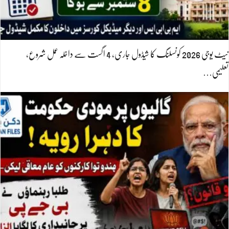
نیٹ یوجی 2026 کونسلنگ کا شیڈول جاری، 4 اگست سے داخلہ عمل شروع،
تعلیمی…