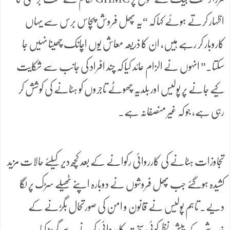
اظہار کرتے ہوئے کہا کہ “یہ پھل فروش پچاس برس سے یہاں
کاروبار کر رہے ہیں، ان کا ذریعہ معاش یوں اچانک چھینا نہیں جا
سکتا۔” انہوں نے الزام عائد کیا کہ چند افراد کی جانب سے شکایت
کیے جانے پر پولیس اور بلدیہ چھوٹے تاجروں کو ہٹانے کی کوشش کر
رہی ہے، جو کہ غیر منصفانہ ہے۔
تجاوزات ہٹانے کی کارروائی رکوانے کے بعد کچھ دیر کیلئے حالات مزید
کشیدہ ہوگئے جب پھل فروشوں نے دوبارہ اپنے ٹھیلے سڑک پر لگا
دیے۔ تاہم پولیس نے قانون و امن کی صورتحال بگڑنے کے
خدشے کے پیش نظر کوئی سخت کارروائی کرنے سے گریز کیا۔