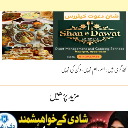
کیٹاگری میں :
اہم
،
اہم خبریں
،
دکن کی خبریں
مزید پڑھیں