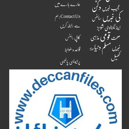
ہمارے بارے میں
دکن
عجیب خبریں
کی خبریں
Contact Us: ہم
سائنس
سے رابطہ کریں
شوبز
اینڈ ٹکنالوجی
قومی
مذہبی
صحت
کاپی رائٹس
مسلم دنیا
خبریں
ویڈیو
قواعد و ضوابط
کھیل
پرائیویسی پالیسی