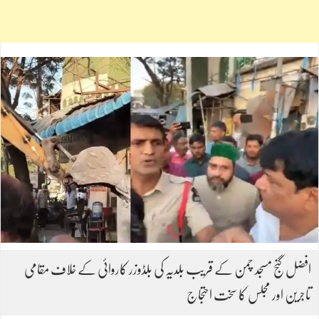
افضل گنج مسجد چمن کے قریب بلدیہ کی بلڈوزر کاروائی کے خلاف مقامی
تاجرین اور مجلس کا سخت احتجاج