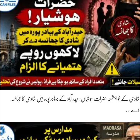
شادی کے خواہشمند حضرات ہوشیاں! حیدرآباد کے بہادر پورہ میں شادی کا جھانسہ
دے…