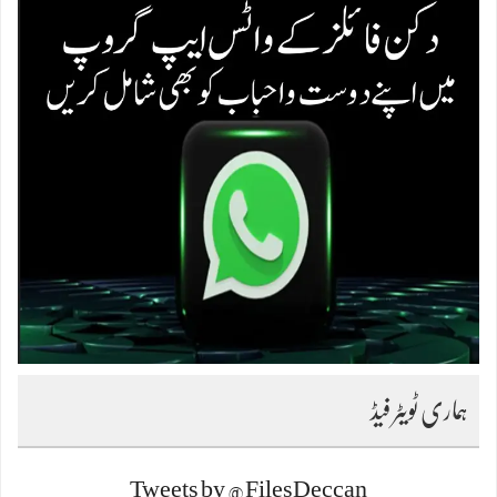
ہماری ٹویٹر فیڈ
Tweets by @FilesDeccan