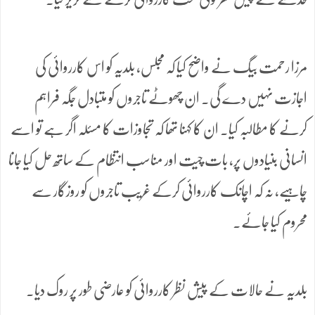
مرزا رحمت بیگ نے واضح کیا کہ مجلس، بلدیہ کو اس کارروائی کی
اجازت نہیں دے گی۔ ان چھوٹے تاجروں کو متبادل جگہ فراہم
کرنے کا مطالبہ کیا۔ ان کا کہنا تھا کہ تجاوزات کا مسئلہ اگر ہے تو اسے
انسانی بنیادوں پر، بات چیت اور مناسب انتظام کے ساتھ حل کیا جانا
چاہیے، نہ کہ اچانک کارروائی کرکے غریب تاجروں کو روزگار سے
محروم کیا جائے۔
بلدیہ نے حالات کے پیش نظر کارروائی کو عارضی طور پر روک دیا۔