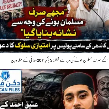
’مجھے صرف مسلمان ہونے کی وجہ سے نشانہ بنایا گیا‘! 20 جولائی کے مظاہرین…