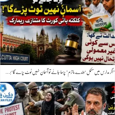
’اگر مدارس میں مکمل ‘وندے ماترم’ پڑھا جائے تو آسمان نہیں ٹوٹ پڑے گا‘!…