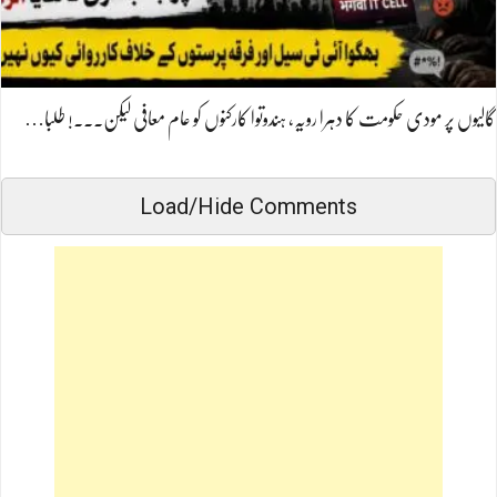
گالیوں پر مودی حکومت کا دہرا رویہ، ہندوتوا کارکنوں کو عام معافی لیکن۔۔۔! طلبا…
Load/Hide Comments