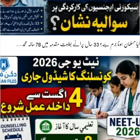
کیا مسلمان ہونا جرم ہے؟ 33 سال پرانے بغاوت مقدمہ میں 78 سالہ محمد…