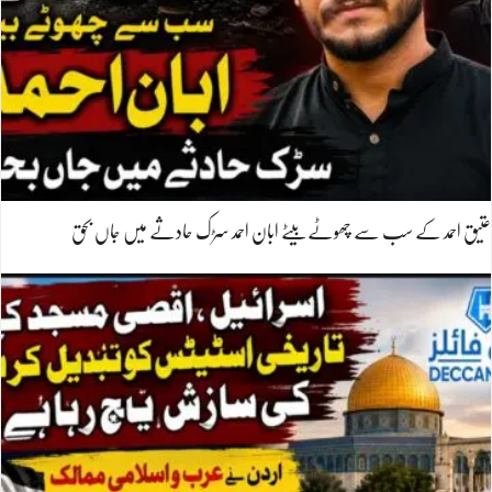
عتیق احمد کے سب سے چھوٹے بیٹے ابان احمد سڑک حادثے میں جاں بحق