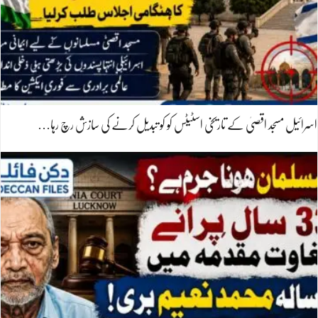
اسرائیل مسجد اقصیٰ کے تاریخی اسٹیٹس کو کو تبدیل کرنے کی سازش رچ رہا…