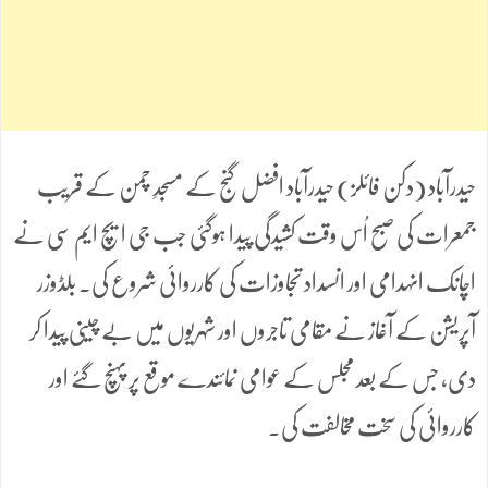
حیدرآباد (دکن فائلز) حیدرآباد افضل گنج کے مسجدِ چمن کے قریب
جمعرات کی صبح اُس وقت کشیدگی پیدا ہوگئی جب جی ایچ ایم سی نے
اچانک انہدامی اور انسداد تجاوزات کی کارروائی شروع کی۔ بلڈوزر
آپریشن کے آغاز نے مقامی تاجروں اور شہریوں میں بے چینی پیدا کر
دی، جس کے بعد مجلس کے عوامی نمائندے موقع پر پہنچ گئے اور
کارروائی کی سخت مخالفت کی۔