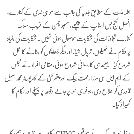
اطلاعات کے مطابق بلدیہ کی جانب سے موسی ندی کے کنارے،
افضل گنج بس اسٹاپ کے پیچھے، مسجد چمن کے قریب سڑک
کنارے تجاوزات کی شکایات موصول ہوئی تھیں۔ شکایات کی بنیاد
پر حکام نے ٹھیلوں، ترپال شیڈز اور دیگر ڈھانچوں کو ہٹانے کا عمل
شروع کیا۔ جیسے ہی کارروائی شروع ہوئی، مقامی افراد نے مجلس
کے ایم ایل سی مرزا رحمت بیگ اور پتھر گٹی کے کارپوریٹر محمد سہیل
قادری کو اطلاع دی، جو فوری طور پر جائے وقوعہ پر پہنچے اور حکام کا
گھیراؤ کیا۔
مرزا رحمت بیگ نے موقع پر GHMC حکام سے سخت برہمی کا