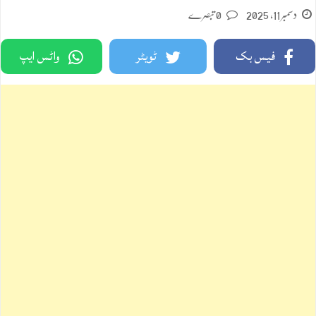
دسمبر 11, 2025
0 تبصرے
فیس بک
ٹویٹر
واٹس ایپ