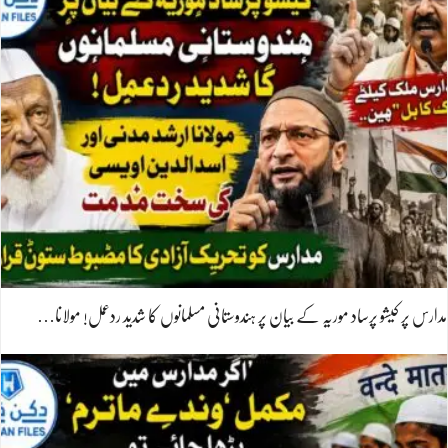
مدارس پر کیشو پرساد موریہ کے بیان پر ہندوستانی مسلمانوں کا شدید ردعمل! مولانا…