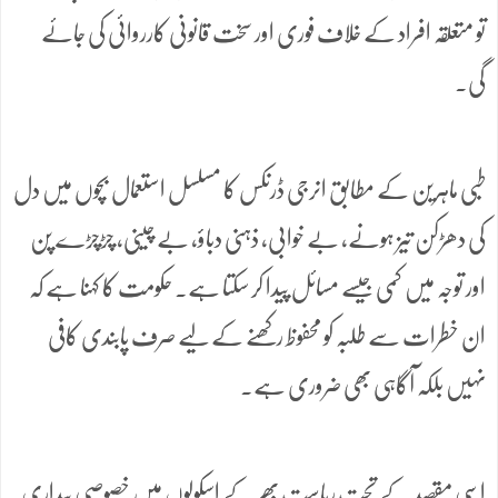
تو متعلقہ افراد کے خلاف فوری اور سخت قانونی کارروائی کی جائے
گی۔
طبی ماہرین کے مطابق انرجی ڈرنکس کا مسلسل استعمال بچوں میں دل
کی دھڑکن تیز ہونے، بے خوابی، ذہنی دباؤ، بے چینی، چڑچڑے پن
اور توجہ میں کمی جیسے مسائل پیدا کر سکتا ہے۔ حکومت کا کہنا ہے کہ
ان خطرات سے طلبہ کو محفوظ رکھنے کے لیے صرف پابندی کافی
نہیں بلکہ آگاہی بھی ضروری ہے۔
اسی مقصد کے تحت ریاست بھر کے اسکولوں میں خصوصی بیداری