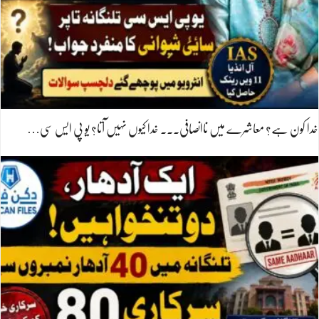
خدا کون ہے؟ معاشرے میں ناانصافی۔۔۔ خدا کیوں نہیں آتا؟ یو پی ایس سی…