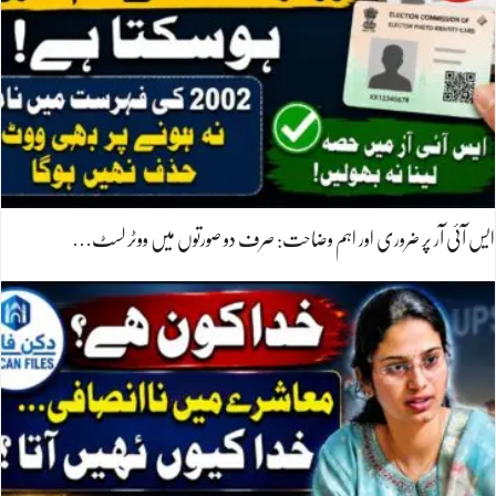
ایس آئی آر پر ضروری اور اہم وضاحت: صرف دو صورتوں میں ووٹر لسٹ…