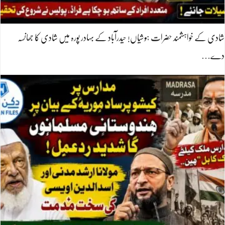
شادی کے خواہشمند حضرات ہوشیاں! حیدرآباد کے بہادر پورہ میں شادی کا جھانسہ
دے…