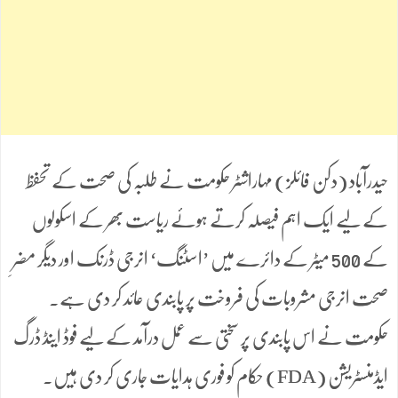
حیدرآباد (دکن فائلز) مہاراشٹر حکومت نے طلبہ کی صحت کے تحفظ
کے لیے ایک اہم فیصلہ کرتے ہوئے ریاست بھر کے اسکولوں
کے 500 میٹر کے دائرے میں ’اسٹنگ‘ انرجی ڈرنک اور دیگر مضرِ
صحت انرجی مشروبات کی فروخت پر پابندی عائد کر دی ہے۔
حکومت نے اس پابندی پر سختی سے عمل درآمد کے لیے فوڈ اینڈ ڈرگ
ایڈمنسٹریشن (FDA) حکام کو فوری ہدایات جاری کر دی ہیں۔