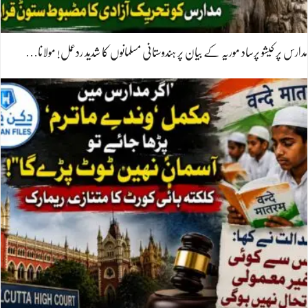
مدارس پر کیشو پرساد موریہ کے بیان پر ہندوستانی مسلمانوں کا شدید ردعمل! مولانا…