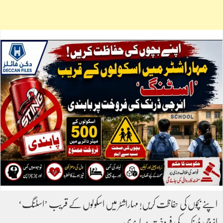
اپنے بچوں کی حفاظت کریں! مہاراشٹر میں اسکولوں کے قریب ’اسٹنگ‘
انرجی ڈرنک کی فروخت پر پابندی