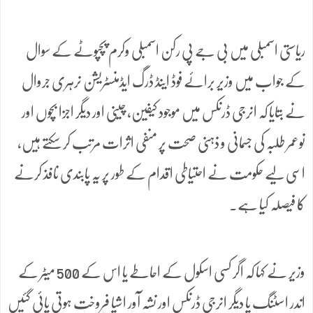
ریاستی اسمبلی میں بی جے پی رکن اسمبلی وکرم پچپوٹے کے سوال
کے جواب میں وزیر برائے فوڈ اینڈ ڈرگ ایڈمنسٹریشن نرہری جروال
نے بتایا کہ انرجی ڈرنکس میں موجود کیفین، چینی اور دیگر اجزا بچوں اور
نوعمر طلبہ کی جسمانی و ذہنی صحت پر منفی اثرات مرتب کر سکتے ہیں،
اسی لیے حکومت نے احتیاطی اقدام کے طور پر یہ پابندی نافذ کرنے
کا فیصلہ کیا ہے۔
وزیر نے کہا کہ اگر کسی اسکول کے احاطے یا اس کے 500 میٹر کے
اندر اسٹنگ یا دیگر انرجی ڈرنکس اور نشہ آور اشیا فروخت ہوتی پائی گئیں