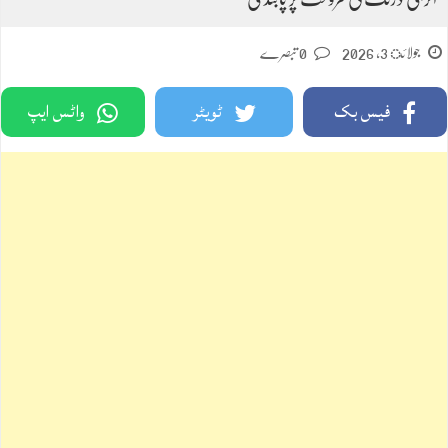
جولائ 3, 2026
0 تبصرے
فیس بک
ٹویٹر
واٹس ایپ