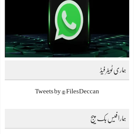
ہماری ٹویٹر فیڈ
Tweets by @FilesDeccan
ہمارا فیس بک پیج