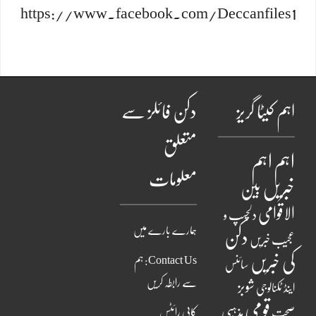
https://www.facebook.com/Deccanfiles1
اہم کیٹا گریز
دکن فائلز سے
متعلق
اہم
اہم
معلومات
خبریں
بین
الاقوامی
دلچسپ و
ہمارے بارے میں
دکن
عجیب خبریں
کی خبریں
Contact Us: ہم
سائنس
سے رابطہ کریں
شوبز
اینڈ ٹکنالوجی
قومی
مذہبی
صحت
کاپی رائٹس