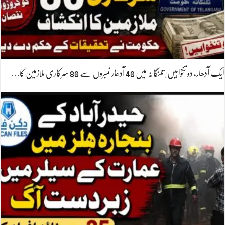
ایک آدھار، دو تنخواہیں! تلنگانہ میں 40 آدھار نمبروں سے 80 سرکاری ملازمین کا…