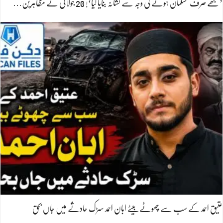
’مجھے صرف مسلمان ہونے کی وجہ سے نشانہ بنایا گیا‘! 20 جولائی کے مظاہرین…
عتیق احمد کے سب سے چھوٹے بیٹے ابان احمد سڑک حادثے میں جاں بحق