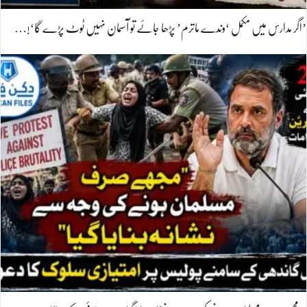
’اگر مدارس میں مکمل ‘وندے ماترم’ پڑھا جائے تو آسمان نہیں ٹوٹ پڑے گا‘!…