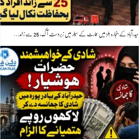
حیدرآباد کے بنجارہ ہلز میں عمارت کے سیلر میں زبردست آگ، 25 سے زائد…