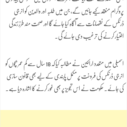
پروگرام منعقد کیے جائیں گے، جن میں طلبہ اور والدین کو انرجی
ڈرنکس کے نقصانات سے آگاہ کیا جائے گا اور صحت مند طرزِ زندگی
اختیار کرنے کی ترغیب دی جائے گی۔
اسمبلی میں متعدد اراکین نے مطالبہ کیا کہ 18 سال سے کم عمر بچوں کو
انرجی ڈرنکس کی فروخت پر مکمل پابندی کے لیے بھی قانون سازی
کی جائے۔ حکومت نے اس تجویز پر بھی غور کرنے کا اشارہ دیا ہے۔