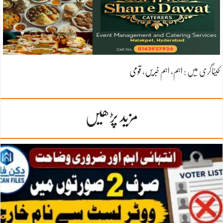
کیٹاگری میں :
اہم
،
اہم خبریں
،
قومی
مزید پڑھیں