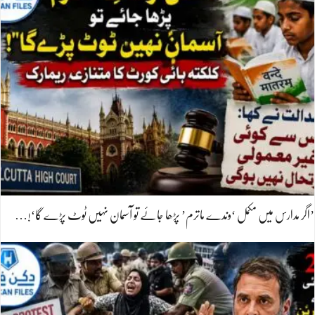
’اگر مدارس میں مکمل ‘وندے ماترم’ پڑھا جائے تو آسمان نہیں ٹوٹ پڑے گا‘!…