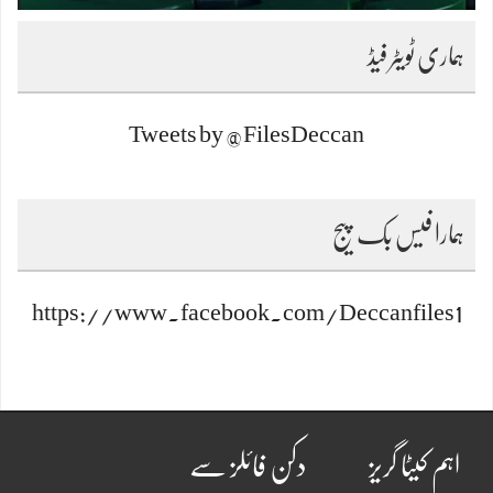
ہماری ٹویٹر فیڈ
Tweets by @FilesDeccan
ہمارا فیس بک پیج
https://www.facebook.com/Deccanfiles1
اہم کیٹا گریز
دکن فائلز سے