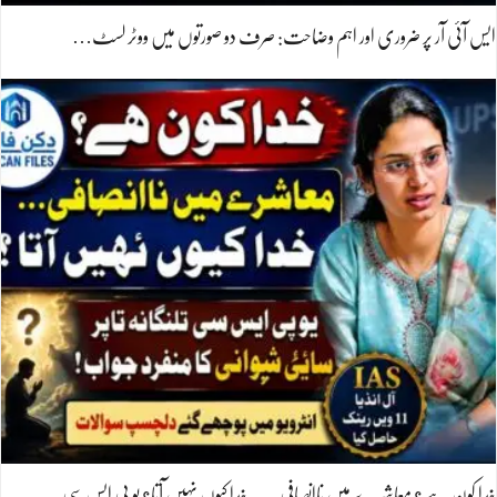
ایس آئی آر پر ضروری اور اہم وضاحت: صرف دو صورتوں میں ووٹر لسٹ…
خدا کون ہے؟ معاشرے میں ناانصافی۔۔۔ خدا کیوں نہیں آتا؟ یو پی ایس سی…