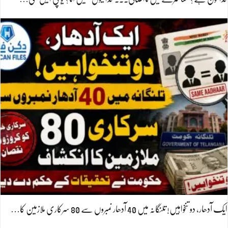
ایک آدھار، دو تنخواہیں! تلنگانہ میں 40 آدھار نمبروں سے 80 سرکاری ملازمین کا…