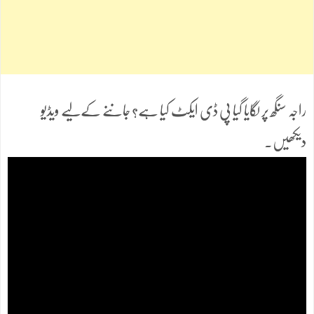
راجہ سنگھ پر لگایا گیا پی ڈی ایکٹ کیا ہے؟ جاننے کےلیے ویڈیو
دیکھیں۔