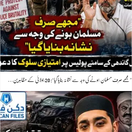
’مجھے صرف مسلمان ہونے کی وجہ سے نشانہ بنایا گیا‘! 20 جولائی کے مظاہرین…