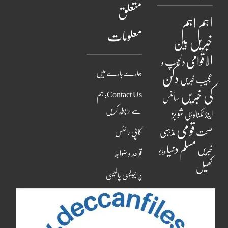
متعلق
اہم
اہم
معلومات
خبریں
بین
الاقوامی
دلچسپ و
ہمارے بارے میں
دکن
عجیب خبریں
کی خبریں
Contact Us: ہم
سائنس
سے رابطہ کریں
شوبز
اینڈ ٹکنالوجی
قومی
مذہبی
صحت
کاپی رائٹس
مسلم دنیا
خبریں
ویڈیو
قواعد و ضوابط
کھیل
پرائیویسی پالیسی