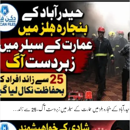
حیدرآباد کے بنجارہ ہلز میں عمارت کے سیلر میں زبردست آگ، 25 سے زائد…