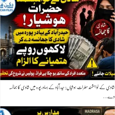
شادی کے خواہشمند حضرات ہوشیاں! حیدرآباد کے بہادر پورہ میں شادی کا جھانسہ
دے…