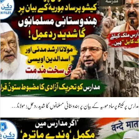
مدارس پر کیشو پرساد موریہ کے بیان پر ہندوستانی مسلمانوں کا شدید ردعمل! مولانا…