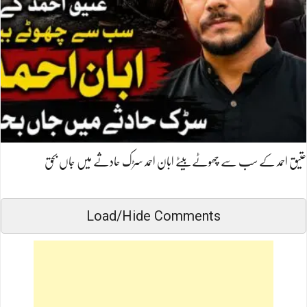
عتیق احمد کے سب سے چھوٹے بیٹے ابان احمد سڑک حادثے میں جاں بحق
Load/Hide Comments