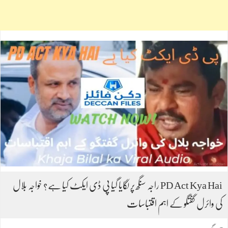
PD Act Kya Hai راجہ سنگھ پر لگایا گیا پی ڈی ایکٹ کیا ہے؟ خواجہ بلال
کی وائرل گفتگو کے اہم اقتباسات