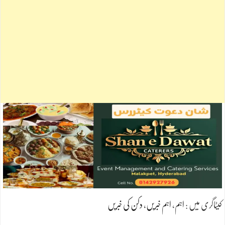
کیٹاگری میں :
اہم
،
اہم خبریں
،
دکن کی خبریں