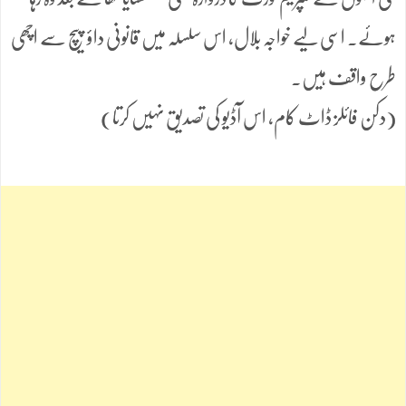
ہوئے۔ اسی لیے خواجہ بلال، اس سلسلہ میں قانونی داؤ پیچ سے اچھی
طرح واقف ہیں۔
(دکن فائلز ڈاٹ کام، اس آڈیو کی تصدیق نہیں کرتا)