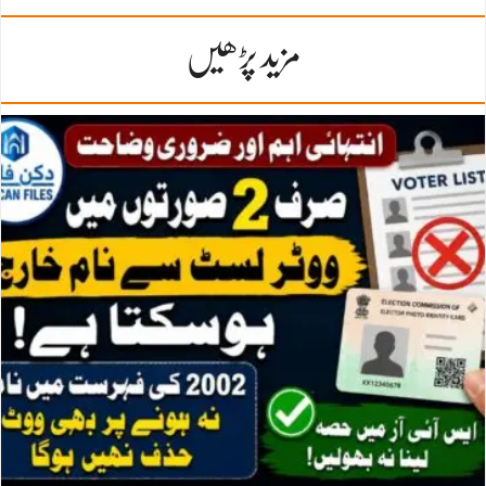
مزید پڑھیں