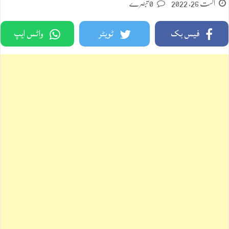
اگست 26, 2022
0 تبصرے
فیس بک
ٹویٹر
واٹس ایپ