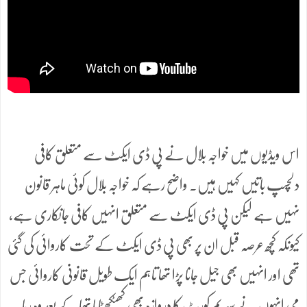
اس ویڈیوں میں خواجہ بلال نے پی ڈی ایکٹ سے متعلق کافی
دلچسپ باتیں کہیں ہیں۔ واضح رہے کہ خواجہ بلال کوئی ماہر قانون
نہیں ہے لیکن پی ڈی ایکٹ سے متعلق انہیں کافی جانکاری ہے،
کیونکہ کچھ عرصہ قبل ان پر بھی پی ڈی ایکٹ کے تحت کاروائی کی گئی
تھی اور انہیں بھی جیل جانا پڑا تھا تاہم ایک طویل قانونی کاروائی جس
می انہوں نے سپریم کورٹ کا دروازہ بھی کھٹکھٹایا تھا کے بعد وہ رہا