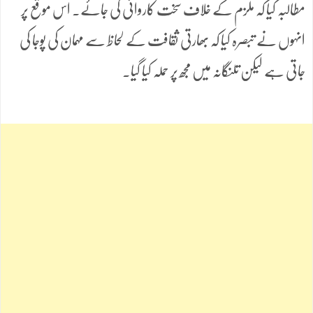
مطالبہ کیا کہ ملزم کے خلاف سخت کاروائی کی جائے۔ اس موقع پر
انہوں نے تبصرہ کیا کہ بھارتی ثقافت کے لحاظ سے مہمان کی پوجا کی
جاتی ہے لیکن تلنگانہ میں مجھ پر حملہ کیا گیا۔