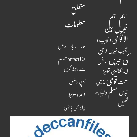
متعلق
اہم
اہم
معلومات
خبریں
بین
الاقوامی
دلچسپ و
ہمارے بارے میں
دکن
عجیب خبریں
کی خبریں
Contact Us: ہم
سائنس
سے رابطہ کریں
شوبز
اینڈ ٹکنالوجی
قومی
مذہبی
صحت
کاپی رائٹس
مسلم دنیا
خبریں
ویڈیو
قواعد و ضوابط
کھیل
پرائیویسی پالیسی