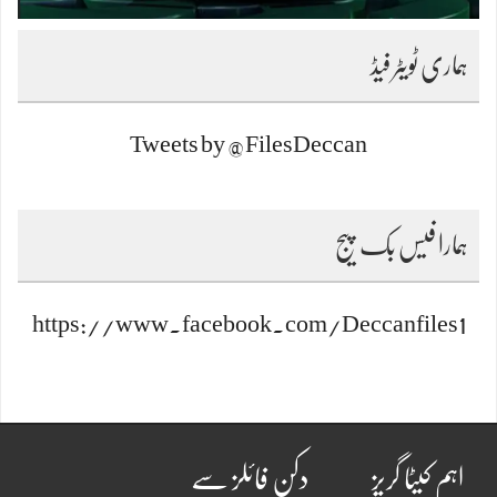
ہماری ٹویٹر فیڈ
Tweets by @FilesDeccan
ہمارا فیس بک پیج
https://www.facebook.com/Deccanfiles1
اہم کیٹا گریز
دکن فائلز سے