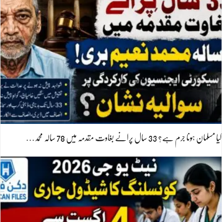
کیا مسلمان ہونا جرم ہے؟ 33 سال پرانے بغاوت مقدمہ میں 78 سالہ محمد…