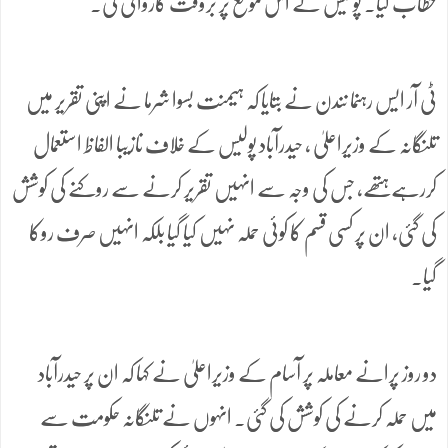
خطاب کیا۔ پولیس نے اس موقع پر بروقت کاروائی کی۔
ٹی آر ایس رہنما نندن نے بتایا کہ ہیمنت بسوا شرما نے اپنی تقریر میں
تلنگانہ کے وزیراعلیٰ ، حیدرآباد پولیس کے خلاف نازیبا الفاظ استعمال
کررہے ہتھے، جس کی وجہ سے انہیں تقریر کرنے سے روکنے کی کوشش
کی گئی، ان پر کسی قسم کا کوئی حملہ نہیں کیا گیا بلکہ انہیں صرف روکا
گیا۔
دو روز پرانے معاملہ پر آسام کے وزیراعلیٰ نے کہا کہ ان پر حیدرآباد
میں حملہ کرنے کی کوشش کی گئی۔ انہوں نے تلنگانہ حکومت سے