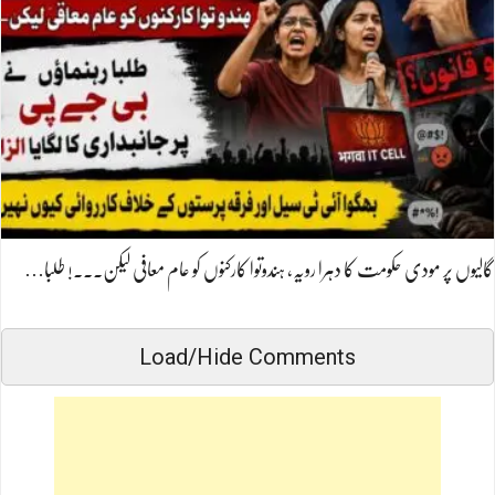
گالیوں پر مودی حکومت کا دہرا رویہ، ہندوتوا کارکنوں کو عام معافی لیکن۔۔۔! طلبا…
Load/Hide Comments