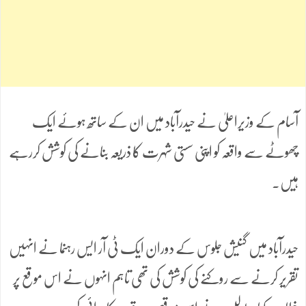
آسام کے وزیراعلیٰ نے حیدرآباد میں ان کے ساتھ ہوئے ایک
چھوٹے سے واقعہ کو اپنی سستی شہرت کا ذریعہ بنانے کی کوشش کررہے
ہیں۔
حیدرآباد میں گنیش جلوس کے دوران ایک ٹی آر ایس رہنما نے انہیں
تقریر کرنے سے روکنے کی کوشش کی تھی تاہم انہوں نے اس موقع پر