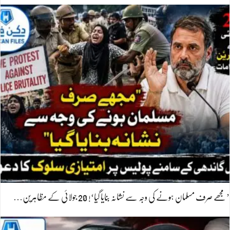
’مجھے صرف مسلمان ہونے کی وجہ سے نشانہ بنایا گیا‘! 20 جولائی کے مظاہرین…