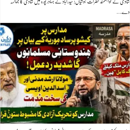
شادی کے خواہشمند حضرات ہوشیاں! حیدرآباد کے بہادر پورہ میں شادی کا جھانسہ
دے…