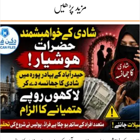
مزید پڑھیں