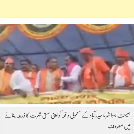
ہیمنت بسوا شرما حیدرآباد کے معمولی واقعہ کو اپنی سستی شہرت کا ذریعہ بنانے
میں مصروف