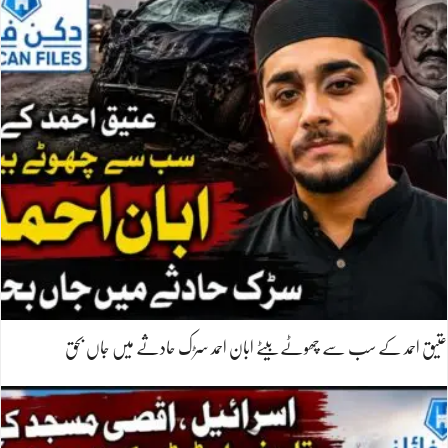
عتیق احمد کے سب سے چھوٹے بیٹے ابان احمد سڑک حادثے میں جاں بحق