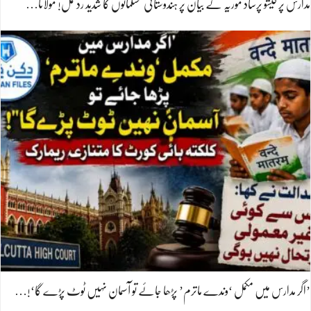
مدارس پر کیشو پرساد موریہ کے بیان پر ہندوستانی مسلمانوں کا شدید ردعمل! مولانا…
’اگر مدارس میں مکمل ‘وندے ماترم’ پڑھا جائے تو آسمان نہیں ٹوٹ پڑے گا‘!…