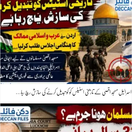
اسرائیل مسجد اقصیٰ کے تاریخی اسٹیٹس کو کو تبدیل کرنے کی سازش رچ رہا…