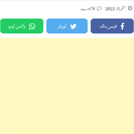
ستمبر 11, 2022
0 تبصرے
فیس بک
ٹویٹر
واٹس ایپ