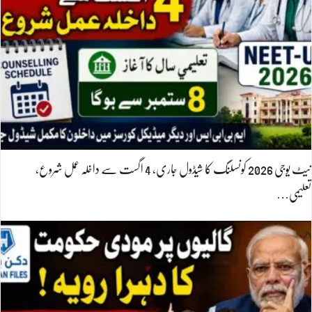
نیٹ یوجی 2026 کونسلنگ کا شیڈول جاری، 4 اگست سے داخلہ عمل شروع،
تعلیمی…