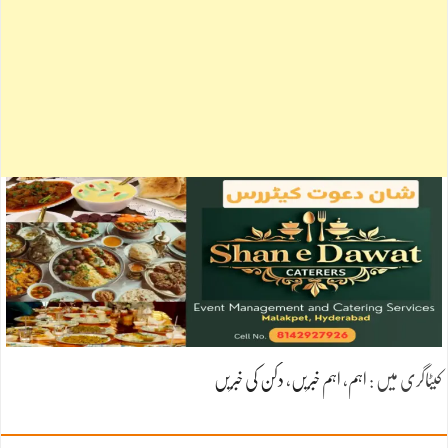
کیٹاگری میں :
اہم
،
اہم خبریں
،
دکن کی خبریں