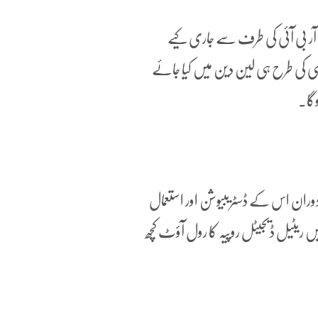
آر بی آئی کی طرف سے جاری کیے
 کی طرح ہی لین دین میں کیا جائے
وگا۔
وران اس کے ڈسٹریبیوشن اور استعمال
ٹیل ڈیجیٹل روپیہ کا رول آؤٹ کچھ