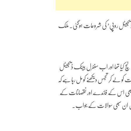
‘ڈیجیٹل روپی’ کی شروعات ہوگئی۔ ملک
لانچ کیا تھا اور اب سنٹرل بینک ڈیجیٹل
کو لے کر تجسس دیکھنے کو مل رہا ہے کہ
گا؟ سبھی اس کے فائدے اور نقصانات کے
یں ان سبھی سوالات کے جواب۔