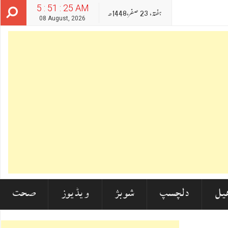
5 : 51 : 27 AM
ہفتہ‬‮,
23
صفر‬,
1448ھ
08 August, 2026
 دیا
یل
دلچسپ
شوبز
ویڈیوز
صحت