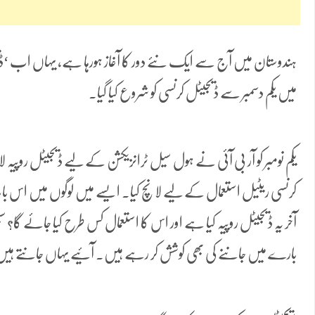
ہندوستان میں آج سے ایک نئے دور کا آغاز ہورہا ہے، یہاں اب 
میں یکم دسمبر سے ڈیجیٹل کرنسی کو شروع کیا گیا۔
یکم نومبر کو آر بی آئی نے ہول سیل ٹرانزیکشن کے لیے ڈیجیٹل روپیہ 
کرنسی ریٹیل استعمال کے لیے لانچ کیا۔ ایسے میں لوگوں میں اس بات 
آخر یہ ڈیجیٹل روپیہ کیا ہے اور اس کا استعمال کس طرح کیا جائے 
بارے میں جاننے کی بھی کوشش کر رہے ہیں۔ آئیے یہاں جانتے ہ