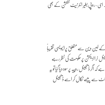
 ای-روپی بغیر انٹرنیٹ کنکشن کے بھی
 لین دین سے متعلق پرائیویسی تقریباً
یٹل ٹرانزیکشن پر حکومت کی نظر رہے
کہ اگر ڈیجیٹل روپیہ پر سود دیا گیا تو یہ
ؤنٹ سے پیسے نکال کر اسے ڈیجیٹل