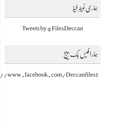
ہماری ٹویٹر فیڈ
Tweets by @FilesDeccan
ہمارا فیس بک پیج
s://www.facebook.com/Deccanfiles1