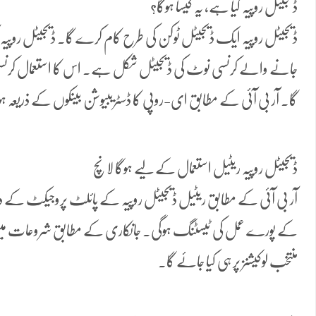
ڈیجیٹل روپیہ کیا ہے، یہ کیسا ہوگا؟
ڈیجیٹل روپیہ ایک ڈیجیٹل ٹوکن کی طرح کام کرے گا۔ ڈیجیٹل روپیہ 
جانے والے کرنسی نوٹ کی ڈیجیٹل شکل ہے۔ اس کا استعمال کرنسی
گا۔ آر بی آئی کے مطابق ای-روپی کا ڈسٹریبیوشن بینکوں کے ذریعہ ہ
ڈیجیٹل روپیہ ریٹیل استعمال کے لیے ہوگا لانچ
آر بی آئی کے مطابق ریٹیل ڈیجیٹل روپیہ کے پائلٹ پروجیکٹ کے د
کے پورے عمل کی ٹیسٹنگ ہوگی۔ جانکاری کے مطابق شروعات میں ری
منتخب لوکیشنز پر ہی کیا جائے گا۔