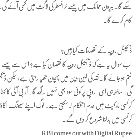
سکے گا۔ بیرون ممالک میں پیسے ٹرانسفر کی لاگت میں کمی آئے گی۔
کام کرے گا۔
ڈیجیٹل روپیہ کے نقصانات کیا ہیں؟
اب سوال یہ ہے کہ ڈیجیٹل روپیہ کا نقصان کیا ہے؟ اس سے پیسے کے
ختم ہو جائے گا۔ نقد کی لین دین میں پہچان خفیہ رہتی ہے، لیکن ڈیج
گی۔ ساتھ ہی ای-روپی پر کوئی سود بھی نہیں لگے گا۔ آر بی آئی کا کہنا ہے 
کرنسی مارکیٹ میں عدم استحکام لا سکتی ہے۔ لوگ اپنے سیونگ اکا
کرنسی میں بدلنا شروع کر دیں گے۔
RBI comes out with Digital Rupee