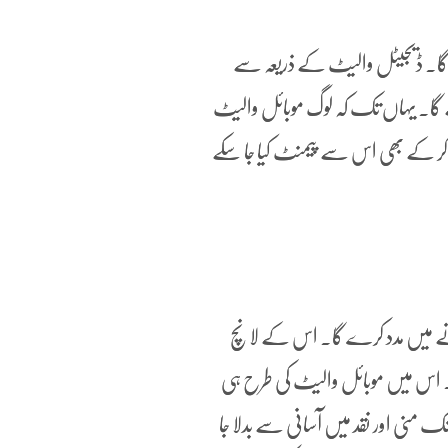
ئے گا۔ ڈیجیٹل والیٹ کے ذریعہ سے
ے گا۔ یہاں تک کہ لوگ موبائل والیٹ
 کر کے بھی اس سے پیمنٹ کیا جا سکے
 کرنے میں مدد کرے گا۔ اس کے لانچ
 اس میں موبائل والیٹ کی طرح ہی
نی اور نقد میں آسانی سے بدلا جا