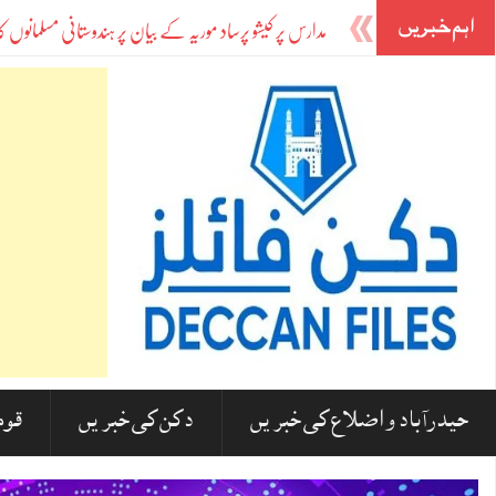
اہم خبریں
مدارس پر کیشو پرساد موریہ کے بیان پر ہندوستانی مسلمانوں کا شدید ردعمل! مولانا
حیدرآباد و اضلاع کی خبریں
دکن کی خبریں
قوم