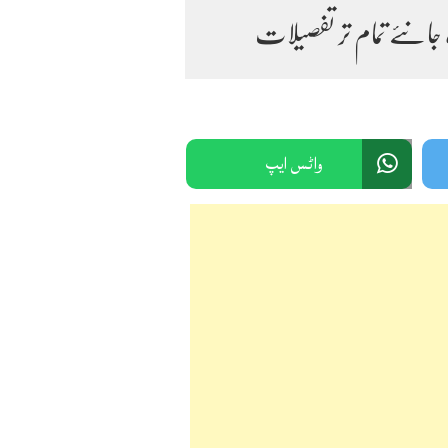
جانئے تمام تر تفصیلات
واٹس ایپ