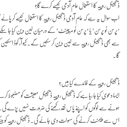
ڈیجیٹل روپیہ کا استعمال عام آدمی کیسے کرے گا؟
اب سوال یہ ہے کہ عام آدمی ڈیجیٹل روپیہ کا استعمال کیسے کر پا
‘پرسن ٹو پرسن’ یا ‘پرسن ٹو مرچینٹ’ کے درمیان لین دین کیا جا سک
سے بھی ڈیجیٹل روپیہ سے لین دین کر سکیں گے۔ کیو آر کوڈ اسکین
گا۔
ڈیجیٹل روپیہ کے فائدے کیا ہیں؟
ایسا دعویٰ کیا جا رہا ہے کہ ڈیجیٹل روپیہ ڈیجیٹل معیشت کو مضبوط
ہونے سے لوگوں کو اپنے پاس نقد رکھنے کی ضرورت نہیں پڑے گی۔
اس سے پیمنٹ کرنے کی سہولت دی جائے گی۔ ڈیجیٹل روپیہ کو بینک م