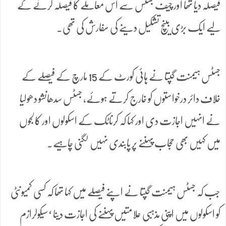
فیصلہ دیا تھا اور چیف جسٹس سے اس معاملے کا فیصلہ کرنے کے
لیے ایک بڑی بینچ تشکیل دینے کی سفارش کی تھی۔
جسٹس ہیمنت گپتا نے ہائی کورٹ کے 15 مارچ کے فیصلے کے
خلاف دائر درخواستوں کو خارج کرتے ہوئے، جسٹس سدھانشو دھولیا
نے انہیں اجازت دی اور کہا کہ کرناٹک کے اسکولوں اور کالجوں
میں کہیں بھی حجاب پہننے پر پابندی نہیں لگنی چاہیے۔
جب کہ جسٹس ہیمنت گپتا نے اپنے فیصلے میں کہا تھا کہ کسی کمیونٹی
کو اسکولوں میں اپنی مذہبی علامتیں پہننے کی اجازت دینا ‘سیکولرازم