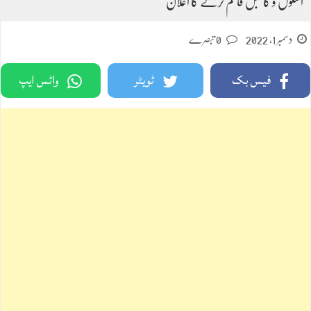
اسکول و کالجس قائم کرنے کا اعلان
دسمبر 1, 2022
0 تبصرے
فیس بک
ٹویٹر
واٹس ایپ