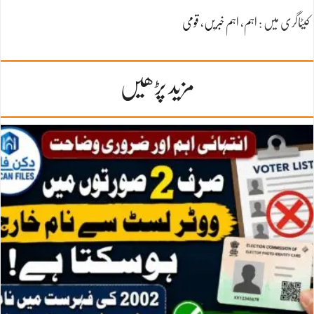
کیٹاگری میں :
اہم
،
اہم خبریں
،
قومی
مزید پڑھیں