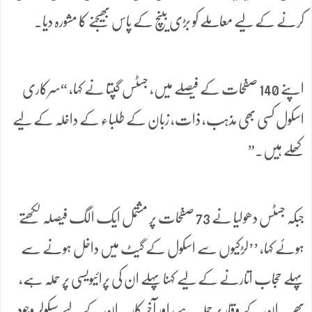
کرنے کے لیے معاملے کو بڑی بینچ کے پاس بھیجنے کا مشورہ دیا۔
اپنے 140 صفحات کے فیصلے میں، جسٹس گپتا نے کہا، “سرکاری
اسکول کسی بھی مذہب، ذات، زبان کے طلباء کے داخلہ کے لیے
کھلے ہیں۔”
جبکہ جسٹس دھولیا نے 73 صفحات پر مشتمل ایک الگ فیصلہ لکھتے
ہوئے کہا، ’’لڑکیوں سے اسکول کے گیٹ میں داخل ہونے سے
پہلے حجاب اتارنے کے لیے کہنا پہلے ان کی پرائیویسی پر حملہ ہے،
پھر یہ ان کے وقار پر حملہ ہے، اور آخر کار یہ ان کے لیے سیکولر وجود