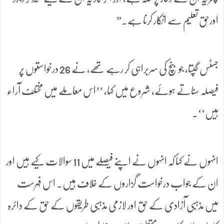
اورحق تعلیم سے انکار کرنا ہے۔”
جسٹس گپتا، جو بنچ کی سربراہی کر رہے تھے، نے 26 درخواستوں پر
فیصلہ سناتے ہوئے، شروع میں کہا، ’’اس معاملے میں مختلف آراء
ہیں‘‘۔
انہوں نے کہا کہ انہوں نے اپنے فیصلے میں 11 سوالات کیے ہیں اور
ان کے جواب درخواست گزاروں کے خلاف ہیں۔ اس فہرست
میں مذہبی آزادی کے حق اور لازمی مذہبی طریقوں کے حق کے دائرہ