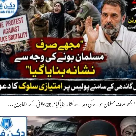
’مجھے صرف مسلمان ہونے کی وجہ سے نشانہ بنایا گیا‘! 20 جولائی کے مظاہرین…