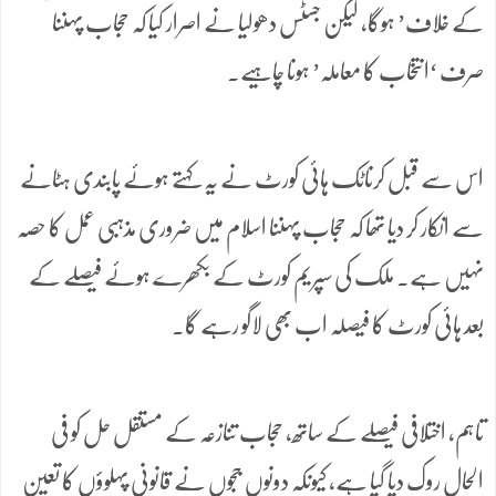
کے خلاف’ ہوگا، لیکن جسٹس دھولیا نے اصرار کیا کہ حجاب پہننا
صرف ‘انتخاب کا معاملہ’ ہونا چاہیے۔
اس سے قبل کرناٹک ہائی کورٹ نے یہ کہتے ہوئے پابندی ہٹانے
سے انکار کر دیا تھا کہ حجاب پہننا اسلام میں ضروری مذہبی عمل کا حصہ
نہیں ہے۔ ملک کی سپریم کورٹ کے بکھرے ہوئے فیصلے کے
بعد ہائی کورٹ کا فیصلہ اب بھی لاگو رہے گا۔
تاہم، اختلافی فیصلے کے ساتھ، حجاب تنازعہ کے مستقل حل کو فی
الحال روک دیا گیا ہے، کیونکہ دونوں ججوں نے قانونی پہلوؤں کا تعین