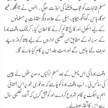
مسلم طالبات کو حجاب پہننے کی اجازت ہوگی۔ انہوں نے مینگلور، شیو
موگا، ہاسن، کوڈاگو، بیجاپور، ہبلی کے علاوہ دیگر مقامات پر مسلمانوں
کےلیے اسکول اور کالج قائم کرنے کا اعلان کیا۔ کرناٹک وقف بورڈ
کے سربراہ کے مطابق ان تعلیمی اداروں کے لیے 25 کروڑ روپے
صرف کئے جائیں گے اور بہت جلد اس پر کام کیا جائے گا۔
وقف بورڈ کی اس پہل کے بعد مسلم لڑکیاں و سرپرستوں نے چین
کی سانس لی۔ اب وقف بورڈ کو چاہئے کہ وہ فوری طور پر اس انتہائی
اہم پراجکٹ پر کام شروع کردے اور کوشش کریں کہ آئندہ تعلیمی سال
سے اس کا آغاز ہوجائے۔