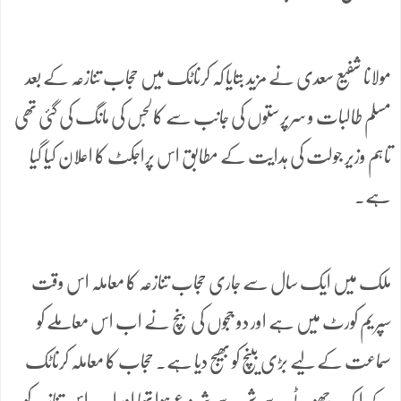
مولانا شفیع سعدی نے مزید بتایا کہ کرناٹک میں حجاب تنازعہ کے بعد
مسلم طالبات و سرپرستوں کی جانب سے کالجس کی مانگ کی گئی تھی
تاہم وزیر جولت کی ہدایت کے مطابق اس پراجکٹ کا اعلان کیا گیا
ہے۔
ملک میں ایک سال سے جاری حجاب تنازعہ کا معاملہ اس وقت
سپریم کورٹ میں ہے اور دو ججوں کی بنچ نے اب اس معاملے کو
سماعت کے لیے بڑی بینچ کو بھیج دیا ہے۔ حجاب کا معاملہ کرناٹک
کے ایک چھوٹے سے شہر سے شروع ہوا تھا اور اب اس تنازعہ کو