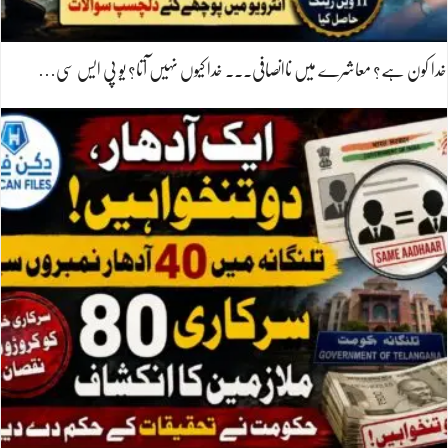
خدا کون ہے؟ معاشرے میں ناانصافی۔۔۔ خدا کیوں نہیں آتا؟ یو پی ایس سی…