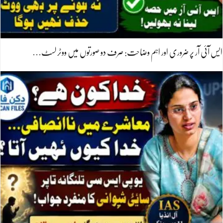
ایس آئی آر پر ضروری اور اہم وضاحت: صرف دو صورتوں میں ووٹر لسٹ…