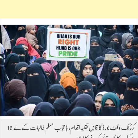
کرناٹک وقف بورڈ کا قابل تقلید اقدام، باحجاب مسلم طالبات کےلے 10