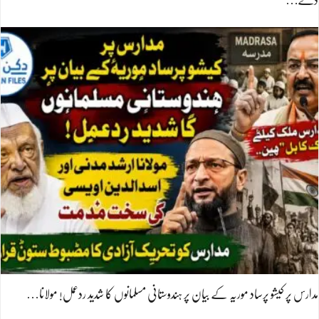
دے…
مدارس پر کیشو پرساد موریہ کے بیان پر ہندوستانی مسلمانوں کا شدید ردعمل! مولانا…