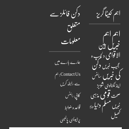
اہم کیٹا گریز
دکن فائلز سے
متعلق
اہم
اہم
معلومات
خبریں
بین
الاقوامی
دلچسپ و
ہمارے بارے میں
دکن
عجیب خبریں
کی خبریں
Contact Us: ہم
سائنس
سے رابطہ کریں
شوبز
اینڈ ٹکنالوجی
قومی
مذہبی
صحت
کاپی رائٹس
مسلم دنیا
خبریں
ویڈیو
قواعد و ضوابط
کھیل
پرائیویسی پالیسی