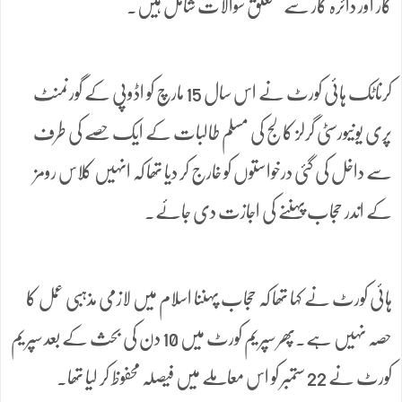
کار اور دائرہ کار سے متعلق سوالات شامل ہیں۔
کرناٹک ہائی کورٹ نے اس سال 15 مارچ کو اڈوپی کے گورنمنٹ
پری یونیورسٹی گرلز کالج کی مسلم طالبات کے ایک حصے کی طرف
سے داخل کی گئی درخواستوں کو خارج کر دیا تھا کہ انہیں کلاس رومز
کے اندر حجاب پہننے کی اجازت دی جائے۔
ہائی کورٹ نے کہا تھا کہ حجاب پہننا اسلام میں لازمی مذہبی عمل کا
حصہ نہیں ہے۔پھر سپریم کورٹ میں 10 دن کی بحث کے بعد سپریم
کورٹ نے 22 ستمبر کو اس معاملے میں فیصلہ محفوظ کر لیا تھا۔