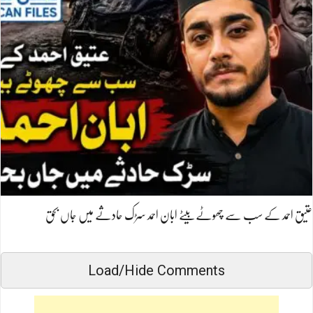
عتیق احمد کے سب سے چھوٹے بیٹے ابان احمد سڑک حادثے میں جاں بحق
Load/Hide Comments