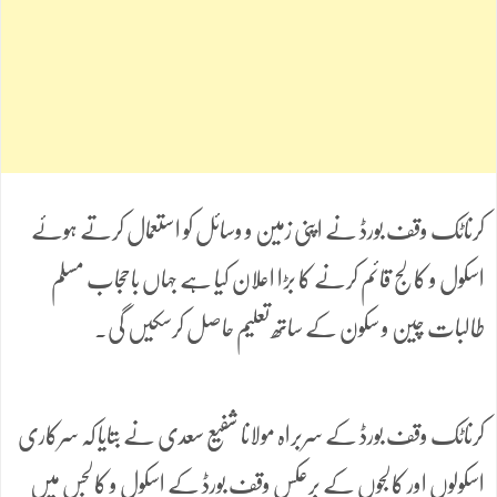
کرناٹک وقف بورڈ نے اپنی زمین و وسائل کو استعمال کرتے ہوئے
اسکول و کالج قائم کرنے کا بڑا اعلان کیا ہے جہاں باحجاب مسلم
طالبات چین و سکون کے ساتھ تعلیم حاصل کرسکیں گی۔
کرناٹک وقف بورڈ کے سربراہ مولانا شفیع سعدی نے بتایا کہ سرکاری
اسکولوں اور کالجوں کے برعکس وقف بورڈ کے اسکول و کالجس میں