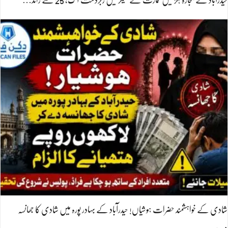
شادی کے خواہشمند حضرات ہوشیاں! حیدرآباد کے بہادر پورہ میں شادی کا جھانسہ