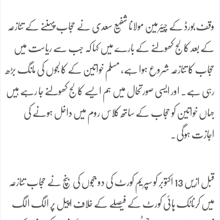
وقف بورڈ کے چیئرمین مولانا شفیع سعدی نے حجاب پہننے کے تنازعہ
کے بعد کالج کھولنے کے بارے میں کہا کہ جب سے ریاست میں
حجاب کا تنازعہ شروع ہوا ہے، مسلم خواتین کے کالجوں کی مانگ بڑھ
رہی ہے۔ اور ایسی صورتحال میں ہم ایسے کالج کھولنے جا رہے ہیں
جہاں خواتین کو حجاب کے ساتھ کلاس روم میں داخل ہونے کی
اجازت ہوگی۔
قبل ازیں 13 اکتوبر کو سپریم کورٹ کی دو ججوں کی بنچ نے حجاب تنازعہ
میں کرناٹک ہائی کورٹ کے فیصلے کے خلاف اپیل پر الگ الگ