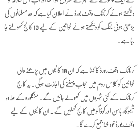
دیکھتے ہوئے کرناٹک وقف بورڈ نے اعلان کیا ہے کہ وہ مسلمانوں کی
بڑھتی ہوئی مانگ کو دیکھتے ہوئے خواتین کے لیے 10 کالج کھولنے جا
رہا ہے۔
کرناٹک وقف بورڈ کا کہنا ہے کہ ان 10 کالجوں میں پڑھنے والی
خواتین کو کلاس روم میں حجاب پہننے کی اجازت ہوگی۔ یہ کالج
کرناٹک کے کئی شہروں میں کھولے جائیں گے۔ منگلورو کے علاوہ
شیموگا، ہاسن اور کوڈاگو میں کالج کھلیں گے۔ ان کالجوں کے لیے
وقف بورڈ خود فنڈ جمع کرے گا۔