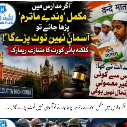
’اگر مدارس میں مکمل ‘وندے ماترم’ پڑھا جائے تو آسمان نہیں ٹوٹ پڑے گا‘!…