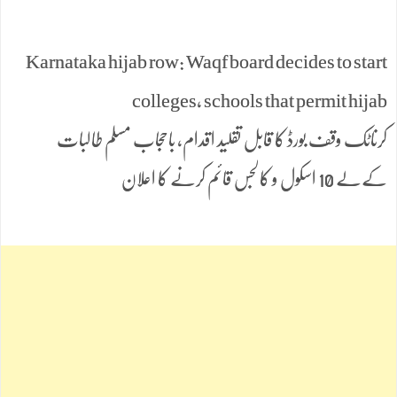
Karnataka hijab row: Waqf board decides to start
colleges, schools that permit hijab
کرناٹک وقف بورڈ کا قابل تقلید اقدام، باحجاب مسلم طالبات
کےلے 10 اسکول و کالجس قائم کرنے کا اعلان