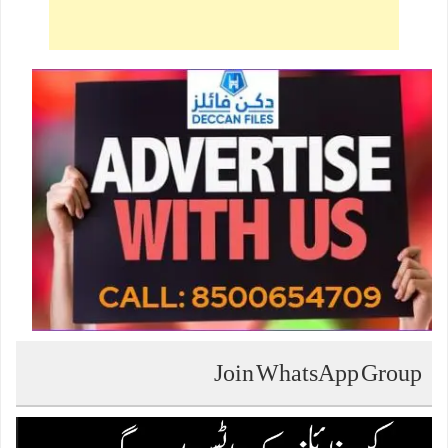
Join WhatsApp Group