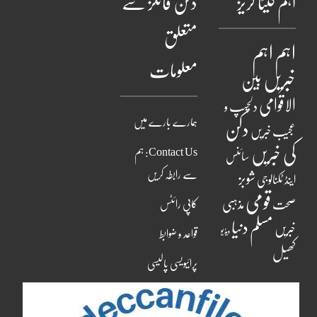
اہم کیٹا گریز
دکن فائلز سے
متعلق
اہم
اہم
معلومات
خبریں
بین
الاقوامی
دلچسپ و
ہمارے بارے میں
دکن
عجیب خبریں
کی خبریں
Contact Us: ہم
سائنس
سے رابطہ کریں
شوبز
اینڈ ٹکنالوجی
قومی
مذہبی
صحت
کاپی رائٹس
مسلم دنیا
خبریں
ویڈیو
قواعد و ضوابط
کھیل
پرائیویسی پالیسی