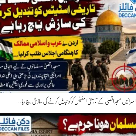
اسرائیل مسجد اقصیٰ کے تاریخی اسٹیٹس کو کو تبدیل کرنے کی سازش رچ رہا…