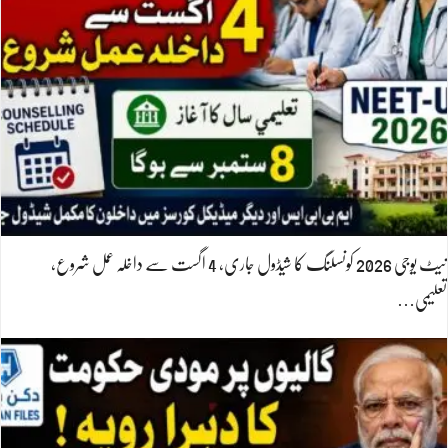
نیٹ یوجی 2026 کونسلنگ کا شیڈول جاری، 4 اگست سے داخلہ عمل شروع،
تعلیمی…