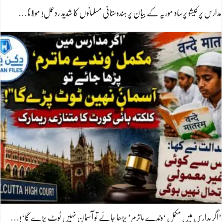
مدارس پر کیشو پرساد موریہ کے بیان پر ہندوستانی مسلمانوں کا شدید ردعمل! مولانا…
’اگر مدارس میں مکمل ‘وندے ماترم’ پڑھا جائے تو آسمان نہیں ٹوٹ پڑے گا‘!…