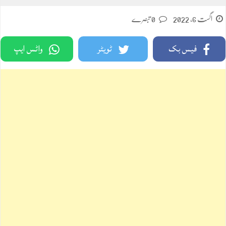
اگست 6, 2022
0 تبصرے
فیس بک
ٹویٹر
واٹس ایپ