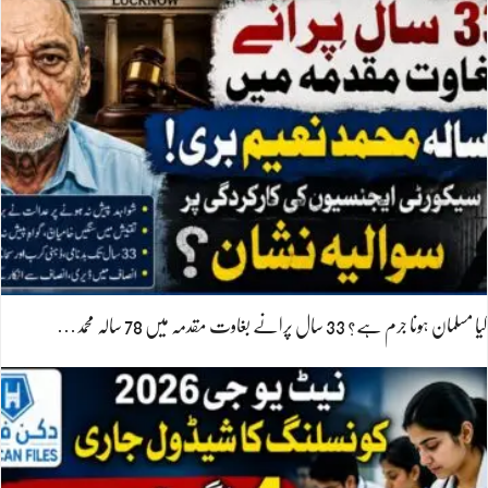
کیا مسلمان ہونا جرم ہے؟ 33 سال پرانے بغاوت مقدمہ میں 78 سالہ محمد…