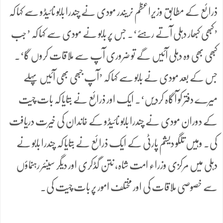
ذرائع کے مطابق وزیراعظم نریندر مودی نے چندرا بابو نائیڈو سے کہا کہ
’کبھی کبھار دہلی آتے رہئے‘۔ جس پر بابو نے مودی سے کہا کہ ’جب
کبھی بھی وہ دہلی آئیں گے تو ضروری آپ سے ملاقات کروں گا‘۔
جس کے بعد مودی نے بابو سے کہا کہ ’آپ جبھی بھی آئیں پہلے
میرے دفتر کو آگاہ کردیں‘۔ ایک اور ذرائع نے بتایا کہ بات چیت
کے دوران مودی نے چندرا بابو نائیڈو کے خاندان کی خیرت دریافت
کی۔ وہیں تلگو دیشم پارٹی کے ایک ذرائع نے بتایا کہ چندرا بابو نے
دہلی میں مرکزی وزراء امت شاہ، نتن گڈکری اور دیگر سینئر رہنماؤں
سے خصوصی ملاقات کی اور مختلف امور پر بات چیت کی۔