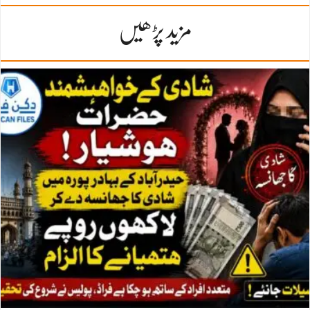
مزید پڑھیں