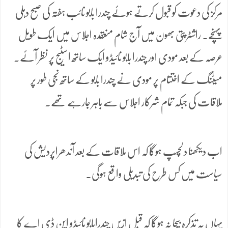
مرکز کی دعوت کو قبول کرتے ہوئے چندرا بابو نائب ہفتہ کی صبح دہلی
پہنچے۔ راشٹرپتی بھون میں آج شام منعقدہ اجلاس میں ایک طویل
عرصہ کے بعد مودی اور چندرا بابو نائیڈو ایک ساتھ اسٹیج پر نظر آئے۔
میٹنگ کے اختتام پر مودی نے چندرا بابو کے ساتھ نجی طور پر
ملاقات کی جبکہ تمام شرکار اجلاس سے باہر جارہے تھے۔
اب دیکھنا دلچسپ ہوگا کہ اس ملاقات کے بعد آندھراپردیش کی
سیاست میں کس طرح کی تبدیلی واقع ہوگی۔
یہاں یہ تذکرہ بیجا نہ ہوگا کہ قبل ازیں چندرابابو نائیڈو این ڈی اے کا