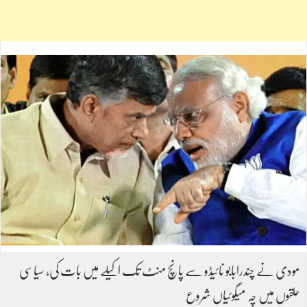
مودی نے چندرابابو نائیڈو سے پانچ منٹ تک اکیلے میں بات کی، سیاسی
حلقوں میں چہ میگوئیاں شروع