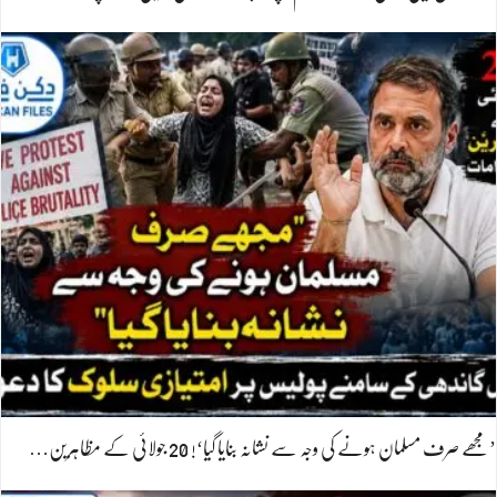
’مجھے صرف مسلمان ہونے کی وجہ سے نشانہ بنایا گیا‘! 20 جولائی کے مظاہرین…