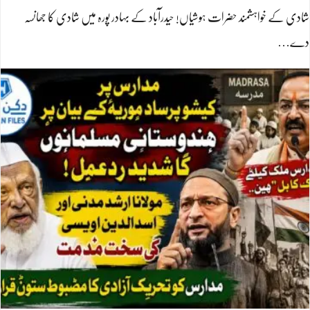
شادی کے خواہشمند حضرات ہوشیاں! حیدرآباد کے بہادر پورہ میں شادی کا جھانسہ
دے…