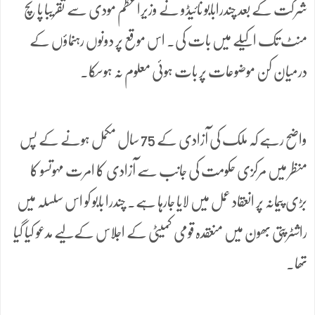
شرکت کے بعد چندرابابو نائیڈو نے وزیراعظم مودی سے تقریباً پانچ
منٹ تک اکیلے میں بات کی۔ اس موقع پر دونوں رہنماؤں کے
درمیان کن موضوعات پر بات ہوئی معلوم نہ ہوسکا۔
واضح رہے کہ ملک کی آزادی کے 75 سال مکمل ہونے کے پس
منظر میں مرکزی حکومت کی جانب سے آزادی کا امرت مہوتسو کا
بڑی پیمانہ پر انعقاد عمل میں لایا جارہا ہے۔ چندرا بابو کو اس سلسلہ میں
راشٹرپتی بھون میں منعقدہ قومی کمیٹی کے اجلاس کےلیے مدعو کیا گیا
تھا۔