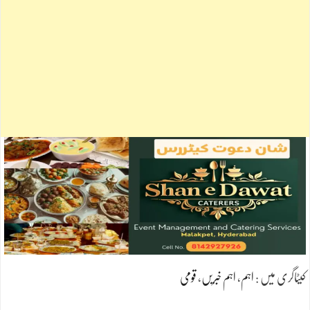
کیٹاگری میں :
اہم
،
اہم خبریں
،
قومی