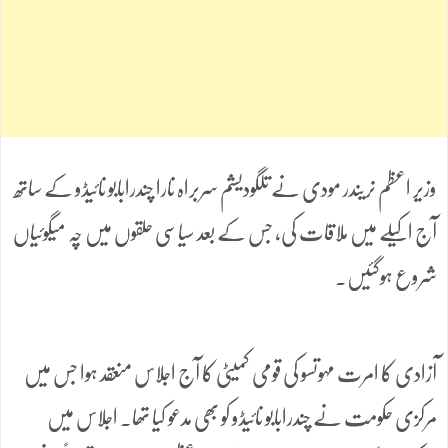
وزیر اعظم نریندر مودی نے تلگودیشم سربراہ نارا چندرابابو نائیڈو کے ساتھ
آج اکیلے میں ملاقات کی، جس کے بعد سیاسی حلقوں میں چہ میگوئیاں
شروع ہوگئیں۔
آزادی کا امرت مہوتسو کی قومی کمیٹی کا آج اجلاس منعقد ہوا جس میں
مرکزی حکومت نے چندرابابو نائیڈو کو بھی مدعو کیا تھا۔ اجلاس میں