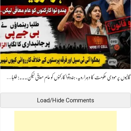
گالیوں پر مودی حکومت کا دہرا رویہ، ہندوتوا کارکنوں کو عام معافی لیکن۔۔۔! طلبا…
Load/Hide Comments