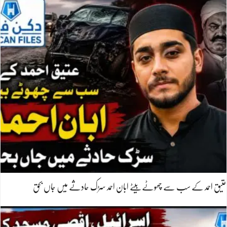
عتیق احمد کے سب سے چھوٹے بیٹے ابان احمد سڑک حادثے میں جاں بحق