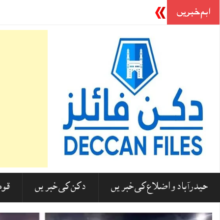
اہم خبریں
خدا کون ہے؟ معاش
-
حیدرآباد و اضلاع کی خبریں
دکن کی خبریں
قوم