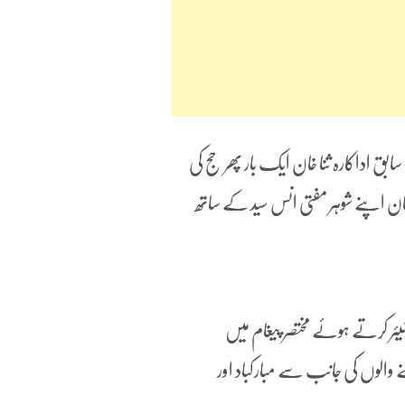
لی سابق اداکارہ ثنا خان ایک بار پھر حج کی
 اپنے شوہر مفتی انس سید کے ساتھ
 شیئر کرتے ہوئے مختصر پیغام میں
ے والوں کی جانب سے مبارکباد اور