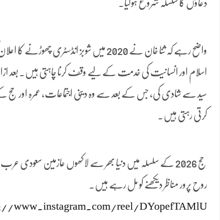
دعاؤں کا سلسلہ شروع ہوگیا۔
واضح رہے کہ ثنا خان نے 2020 میں شوبز انڈسٹری چھو
اسلام اور انسانیت کی خدمت کے لیے وقف کرنا چاہتی ہیں۔ بعد ازا
سید سے شادی کی، جس کے بعد سے وہ دینی اجتماعات، عمرہ اور حج ک
کرتی رہتی ہیں۔
حج 2026 کے سلسلہ میں دنیا بھر سے لاکھوں عازمین سعودی عر
روح پرور مناظر دیکھنے کو مل رہے ہیں۔
s://www.instagram.com/reel/DYopefTAMlU/