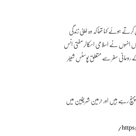
ڑنے کا اعلان کرتے ہوئے کہا تھا کہ وہ اپنی زندگی
ں انہوں نے اسلامی اسکالر مفتی انس
ے روحانی سفر سے متعلق پوسٹس شیئر
ب پہنچ رہے ہیں اور حرمین شریفین میں
http