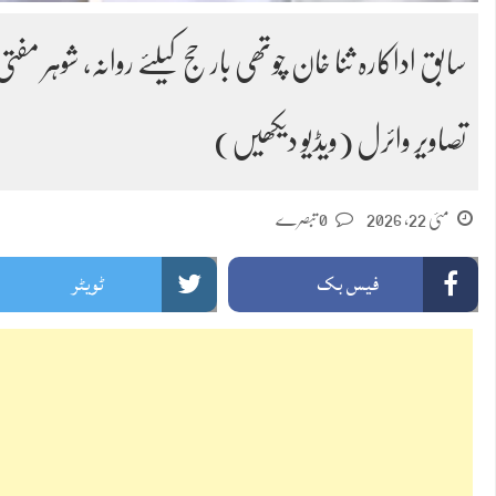
سابق اداکارہ ثنا خان چوتھی بار حج کیلئے روانہ، شوہر م
تصاویر وائرل (ویڈیو دیکھیں)
مئی 22, 2026
0 تبصرے
فیس بک
ٹویٹر