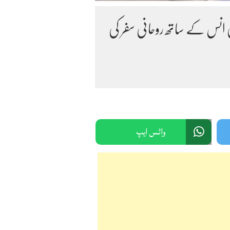
فتی انس کے ساتھ روحانی سفر کی
واٹس ایپ