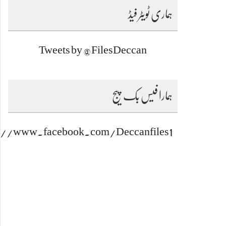
ہماری ٹویٹر فیڈ
Tweets by @FilesDeccan
ہمارا فیس بک پیج
s://www.facebook.com/Deccanfiles1