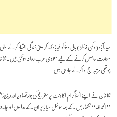
حیدرآباد (دکن فائلز) بالی ووڈ کو خیرباد کہہ کر دینی زندگی اختیار کرنے وا
سعادت حاصل کرنے کے لیے سعودی عرب روانہ ہوگئی ہیں۔ ثنا خان
چوتھی مرتبہ حج ادا کرنے جارہی ہیں۔
ثنا خان نے اپنے انسٹاگرام اکاؤنٹ پر سفر حج کی چند تصاویر اور ویڈیوز
’’الحمدللہ‘‘ لکھا، جس کے بعد سوشل میڈیا پر ان کے مداحوں اور چاہن