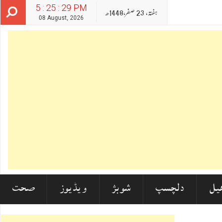
5 : 25 : 31 PM
ہفتہ‬‮,
23
صفر‬,
1448ھ
08 August, 2026
یل
دلچسپ
شوبز
ویڈیوز
صحت