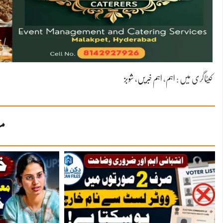
کیٹاگری میں :
اہم
،
اہم خبریں
،
شوبز
مز