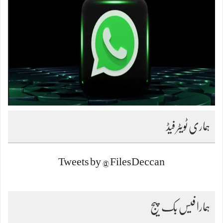
ہماری ٹویٹر فیڈ
Tweets by @FilesDeccan
ہمارا فیس بک پیج