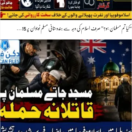
“کیا تم مسلمان ہو؟” صرف اسلام کی وجہ سے ہندوستانی مسلم نوجوان پر 15…