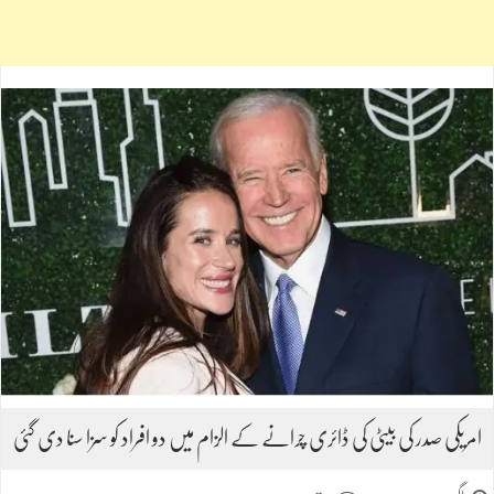
امریکی صدر کی بیٹی کی ڈائری چرانے کے الزام میں دو افراد کو سزا سنا دی گئی