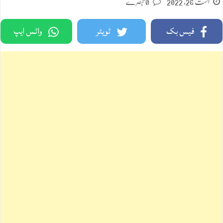
اگست 26, 2022
0 تبصرے
فیس بک
ٹویٹر
واٹس ایپ