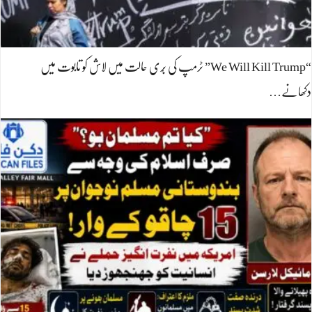
“We Will Kill Trump” ٹرمپ کی بُری حالت میں لاش کو تابوت میں
دکھانے…