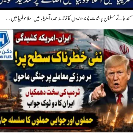
مسجد جاتے مسلمان پر شدت پسند درندوں کا قاتلانہ حملہ، آسٹریلیا میں اسلاموفوبیا میں…