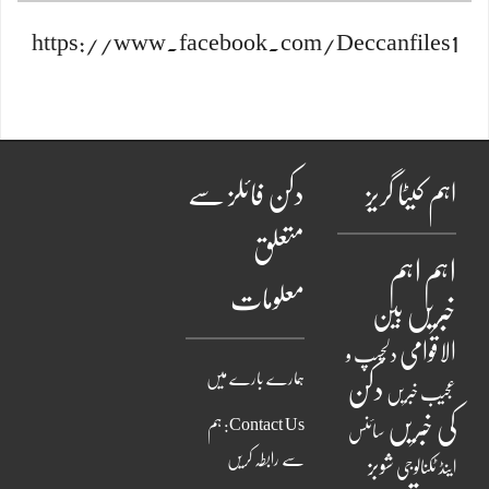
https://www.facebook.com/Deccanfiles1
اہم کیٹا گریز
دکن فائلز سے
متعلق
اہم
اہم
معلومات
خبریں
بین
الاقوامی
دلچسپ و
ہمارے بارے میں
دکن
عجیب خبریں
کی خبریں
Contact Us: ہم
سائنس
سے رابطہ کریں
شوبز
اینڈ ٹکنالوجی