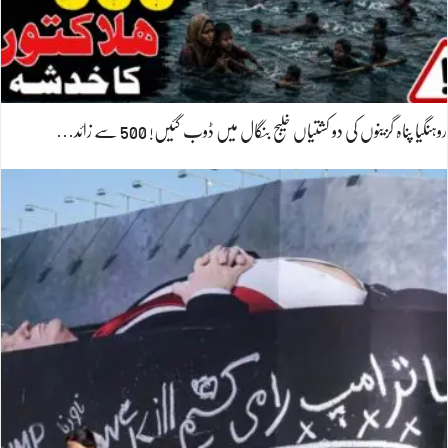
روہنگیا پناہ گزینوں کی دو کشتیاں خلیج بنگال میں ڈوب گئیں! 500 سے زائد…