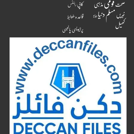
قومی
مذہبی
صحت
کاپی رائٹس
مسلم دنیا
خبریں
ویڈیو
قواعد و ضوابط
کھیل
پرائیویسی پالیسی