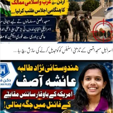
اسرائیل مسجد اقصیٰ کے تاریخی اسٹیٹس کو کو تبدیل کرنے کی سازش رچ رہا…