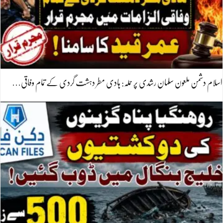
اسلام دشمن ملعون سلمان رشدی پر حملہ: ہادی مطر دہشت گردی کے تمام وفاقی…