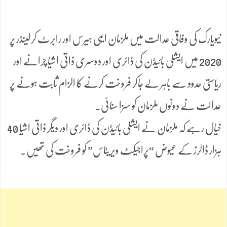
نیویارک کی وفاقی عدالت میں ملزمان ایمی ہیرس اور رابرٹ کرلینڈر پر
2020 میں ایشلی بائیڈن کی ڈائری اور دوسری ذاتی اشیا چرانے اور
ریاستی حدود سے باہر لے جاکر فروخت کرنے کا الزام ثابت ہونے پر
عدالت نے دونوں ملزمان کو سزا سنائی۔
خیال رہے کہ ملزمان نے ایشلی بائیڈن کی ڈائری اور دیگر ذاتی اشیا 40
ہزار ڈالرز کے عیوض “پراجیکٹ ویریٹاس” کو فروخت کی تھیں۔