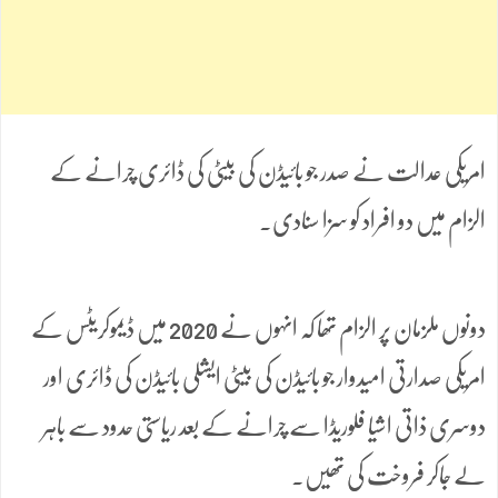
امریکی عدالت نے صدر جو بائیڈن کی بیٹی کی ڈائری چرانے کے
الزام میں دو افراد کو سزا سنادی۔
دونوں ملزمان پر الزام تھا کہ انہوں نے 2020 میں ڈیموکریٹس کے
امریکی صدارتی امیدوار جو بائیڈن کی بیٹی ایشلی بائیڈن کی ڈائری اور
دوسری ذاتی اشیا فلوریڈا سے چرانے کے بعد ریاستی حدود سے باہر
لے جاکر فروخت کی تھیں۔