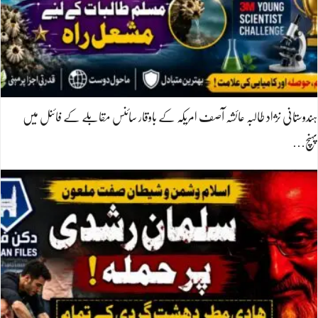
ہندوستانی نژاد طالبہ عائشہ آصف امریکہ کے باوقار سائنس مقابلے کے فائنل میں
پہنچ…