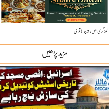
کیٹاگری میں :
بین الاقوامی
مزید پڑھیں