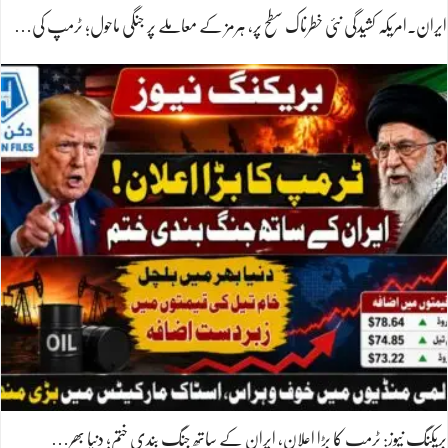
ایران۔امریکہ کشیدگی نئی خطرناک سطح پر، ہرمز کے معاملے پر جنگی ماحول؛ ٹرمپ کی…
بریکنگ نیوز: ٹرمپ کا بڑا اعلان، ایران کے ساتھ جنگ بندی ختم؛ دنیا بھر…