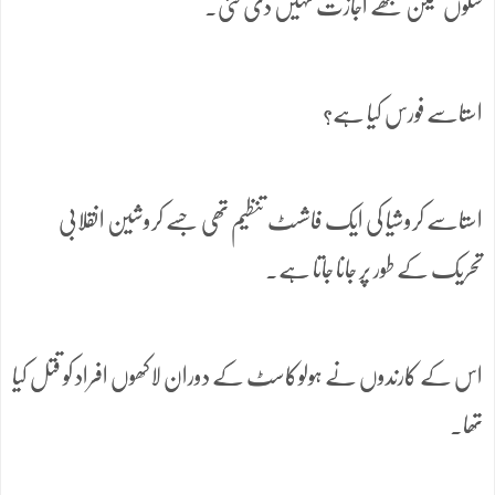
سکوں لیکن مجھے اجازت نہیں دی گئی۔
استاسے فورس کیا ہے؟
استاسے کروشیا کی ایک فاشسٹ تنظیم تھی جسے کروشین انقلابی
تحریک کے طور پر جانا جاتا ہے۔
اس کے کارندوں نے ہولوکاسٹ کے دوران لاکھوں افراد کو قتل کیا
تھا۔