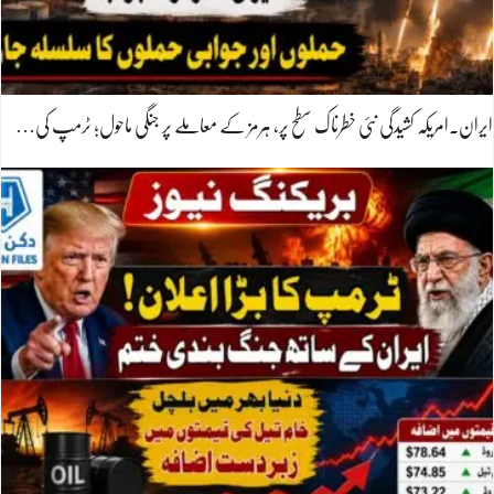
ایران۔امریکہ کشیدگی نئی خطرناک سطح پر، ہرمز کے معاملے پر جنگی ماحول؛ ٹرمپ کی…