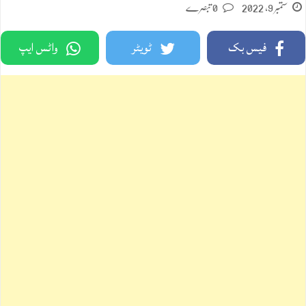
ستمبر 9, 2022
0 تبصرے
فیس بک
ٹویٹر
واٹس ایپ