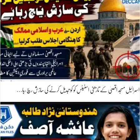
اسرائیل مسجد اقصیٰ کے تاریخی اسٹیٹس کو کو تبدیل کرنے کی سازش رچ رہا…