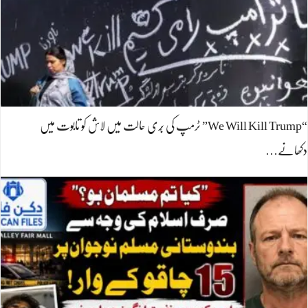
“We Will Kill Trump” ٹرمپ کی بُری حالت میں لاش کو تابوت میں
دکھانے…