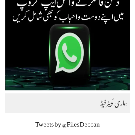
ہماری ٹویٹر فیڈ
Tweets by @FilesDeccan