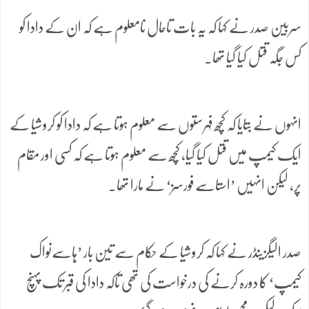
سربین صدر نے کہا کہ یہ بات تاحال نامعلوم ہے کہ ان کے دادا کو
کس جگہ قتل کیا گیا تھا۔
انہوں نے بتایا کہ کچھ فہرستوں سے معلوم ہوتا ہے کہ دادا کو کروشیا کے
ایک کیمپ میں قتل کیا گیا، کچھ سے معلوم ہوتا ہے کہ کسی اور مقام
پر، لیکن انہیں ’استاسے فورسز‘ نے مارا تھا۔
صدر الیگزینڈر نے کہا کہ کروشیا کے حکام سے تین بار ’ہاسےنواک
کیمپ‘ کا دورہ کرنے کی درخواست کی تھی تاکہ دادا کی قبر تک پہنچ