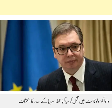
دادا کو ہولوکاسٹ میں قتل کر دیا گیا تھا، سربیا کے صدر کا انکشاف