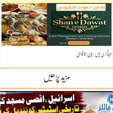
کیٹاگری میں :
بین الاقوامی
مزید پڑھیں