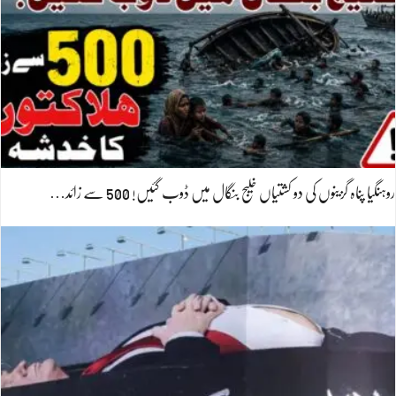
روہنگیا پناہ گزینوں کی دو کشتیاں خلیج بنگال میں ڈوب گئیں! 500 سے زائد…