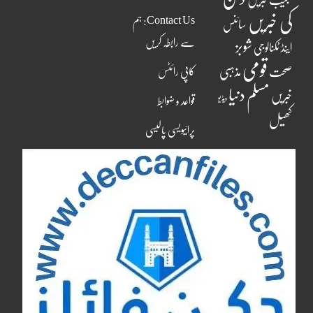
عجیب خبریں
کی خبریں
Contact Us: ہم
سائنس
سے رابطہ کریں
شوبز
اینڈ ٹکنالوجی
قومی
مذہبی
صحت
کاپی رائٹس
مسلم دنیا
خبریں
ویڈیو
قواعد و ضوابط
کھیل
پرائیویسی پالیسی