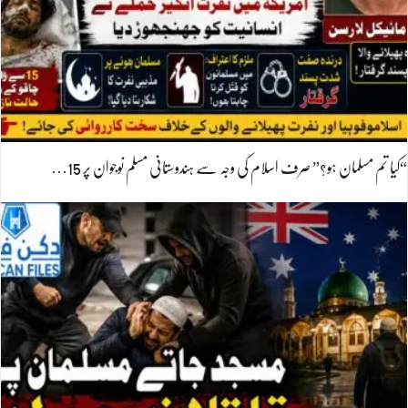
“کیا تم مسلمان ہو؟” صرف اسلام کی وجہ سے ہندوستانی مسلم نوجوان پر 15…