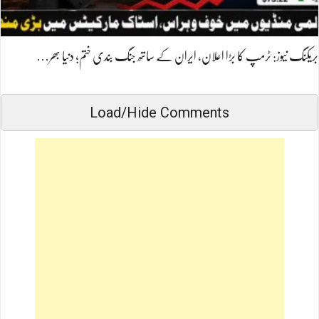
بریکنگ نیوز: ٹرمپ کا بڑا اعلان، ایران کے ساتھ جنگ بندی ختم؛ دنیا بھر…
Load/Hide Comments