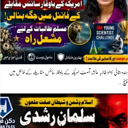
ہندوستانی نژاد طالبہ عائشہ آصف امریکہ کے باوقار سائنس مقابلے کے فائنل میں
پہنچ…