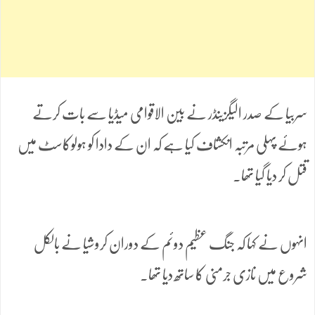
سربیا کے صدر الیگزینڈر نے بین الاقوامی میڈیا سے بات کرتے
ہوئے پہلی مرتبہ انکشاف کیا ہے کہ ان کے دادا کو ہولوکاسٹ میں
قتل کر دیا گیا تھا۔
انہوں نے کہا کہ جنگ عظیم دوئم کے دوران کروشیا نے بالکل
شروع میں نازی جرمنی کا ساتھ دیا تھا۔