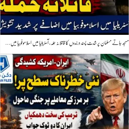
مسجد جاتے مسلمان پر شدت پسند درندوں کا قاتلانہ حملہ، آسٹریلیا میں اسلاموفوبیا میں…