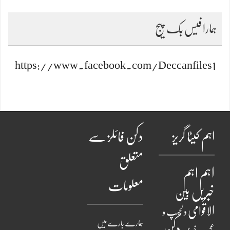
ہمارا فیس بک پیج
https://www.facebook.com/Deccanfiles1
اہم کیٹا گریز
دکن فائلز سے
متعلق
اہم
اہم
معلومات
خبریں
بین
الاقوامی
دلچسپ و
ہمارے بارے میں
دکن