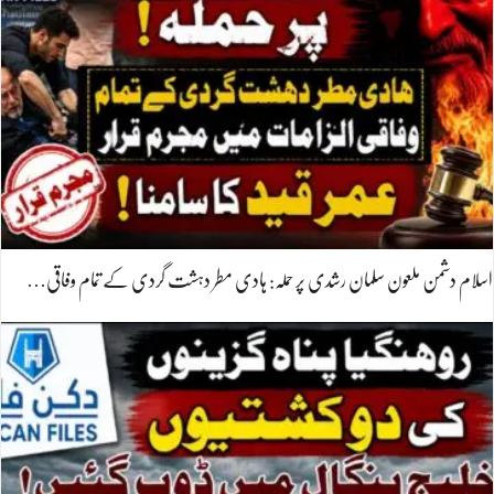
اسلام دشمن ملعون سلمان رشدی پر حملہ: ہادی مطر دہشت گردی کے تمام وفاقی…