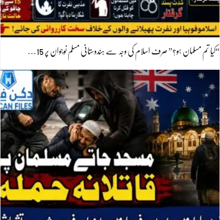
“کیا تم مسلمان ہو؟” صرف اسلام کی وجہ سے ہندوستانی مسلم نوجوان پر 15…