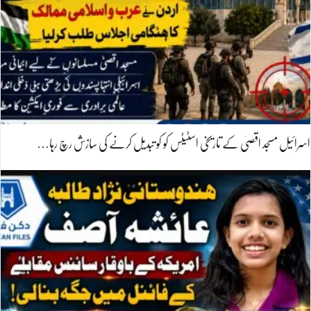
اسرائیل مسجد اقصیٰ کے تاریخی اسٹیٹس کو کو تبدیل کرنے کی سازش رچ رہا…