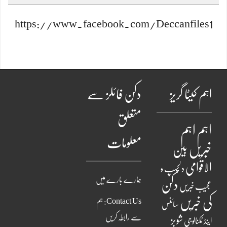
https://www.facebook.com/Deccanfiles1
اہم کیٹا گریز
دکن فائلز سے
متعلق
اہم
اہم
معلومات
خبریں
بین
الاقوامی
دلچسپ و
ہمارے بارے میں
دکن
عجیب خبریں
کی خبریں
Contact Us: ہم
سائنس
سے رابطہ کریں
شوبز
اینڈ ٹکنالوجی