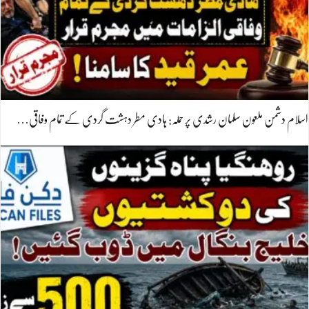
اسلام دشمن ملعون سلمان رشدی پر حملہ: ہادی مطر دہشت گردی کے تمام وفاقی…