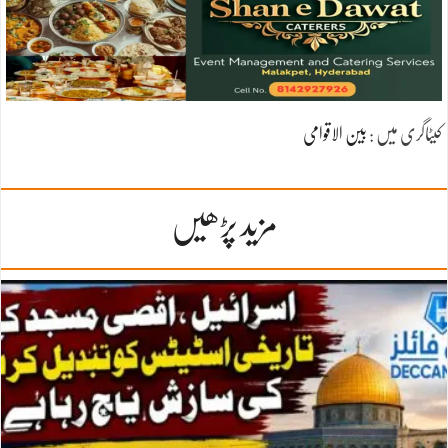
کیٹاگری میں :
بین الاقوامی
مزید پڑھیں