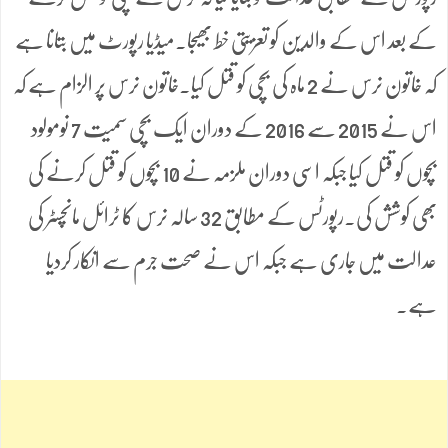
کے بعد اس کے والدین کو تعزیتی خط بھیجا۔میڈیا رپورٹ میں بتانا ہے
کہ خاتون نرس نے 2 ماہ کی بچی کو قتل کیا۔خاتون نرس پر الزام ہے کہ
اس نے 2015 سے 2016 کے دوران ایک بچی سمیت 7 نومولود
بچوں کو قتل کیا جبکہ اسی دوران ملزمہ نے 10 بچوں کو قتل کرنے کی
بھی کوشش کی۔رپورٹس کے مطابق 32 سالہ نرس کا ٹرائل مانچسٹر کی
عدالت میں جاری ہے جبکہ اس نے صحت جرم سے انکار کردیا
ہے۔