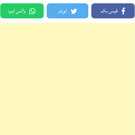
فیس بک
ٹویٹر
واٹس ایپ