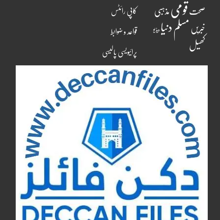
قومی
مذہبی
صحت
کاپی رائٹس
مسلم دنیا
خبریں
ویڈیو
قواعد و ضوابط
کھیل
پرائیویسی پالیسی