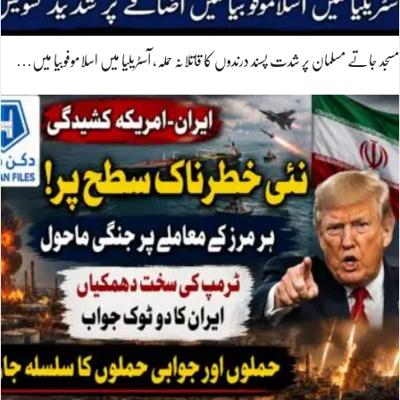
مسجد جاتے مسلمان پر شدت پسند درندوں کا قاتلانہ حملہ، آسٹریلیا میں اسلاموفوبیا میں…