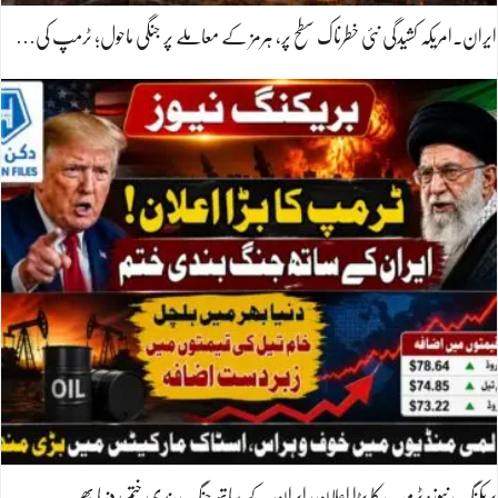
ایران۔امریکہ کشیدگی نئی خطرناک سطح پر، ہرمز کے معاملے پر جنگی ماحول؛ ٹرمپ کی…
بریکنگ نیوز: ٹرمپ کا بڑا اعلان، ایران کے ساتھ جنگ بندی ختم؛ دنیا بھر…