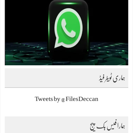
ہماری ٹویٹر فیڈ
Tweets by @FilesDeccan
ہمارا فیس بک پیج