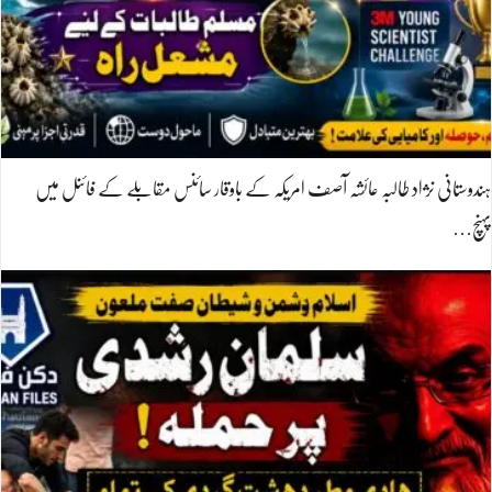
ہندوستانی نژاد طالبہ عائشہ آصف امریکہ کے باوقار سائنس مقابلے کے فائنل میں
پہنچ…