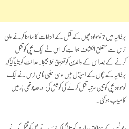
برطانیہ میں 7 نومولود بچوں کے قتل کے الزامات کا سامنا کرنے والی
نرس سے متعلق انکشاف ہوا ہے کہ اس نے ایک بچی کو قتل
کرنے کے بعد اس کے والدین کو تعزیتی خط بھیجا۔عدالت کو بتایا گیا کہ
برطانیہ کے بچوں کے اسپتال میں لوسی لیٹبی نامی نرس نے ایک
نومولود بچی کو تین مرتبہ قتل کرنے کی کوشش کی اور وہ چوتھی بار میں
کامیاب ہوگئی۔
رپورٹس کے مطابق عدالت کو بتایا گیا کہ نرس نے بچی کو قتل کرنے