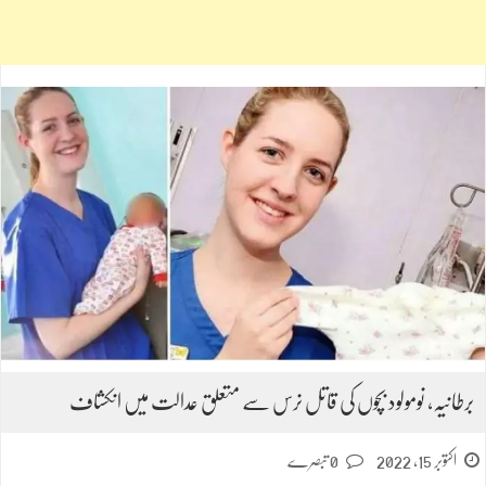
برطانیہ، نومولود بچوں کی قاتل نرس سے متعلق عدالت میں انکشاف
اکتوبر 15, 2022
0 تبصرے