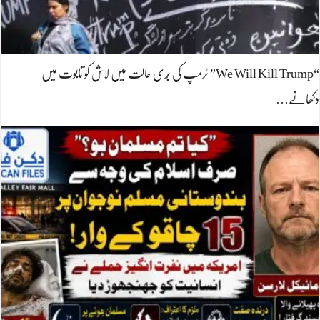
“We Will Kill Trump” ٹرمپ کی بُری حالت میں لاش کو تابوت میں
دکھانے…