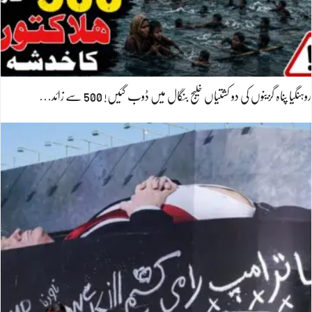
روہنگیا پناہ گزینوں کی دو کشتیاں خلیج بنگال میں ڈوب گئیں! 500 سے زائد…