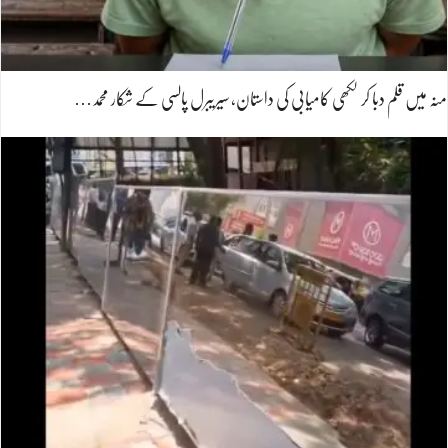
منہ میں قلم دبا کر لکھی کامیابی کی داستان، سیریبرل پالسی کے شکار محمد…