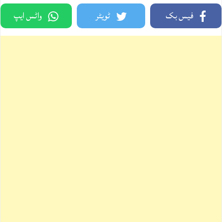
فیس بک
ٹویٹر
واٹس ایپ