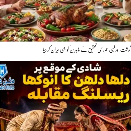
گوشت اور لمبی عمر: نئی تحقیق نے ماہرین کو بھی حیران کر دیا