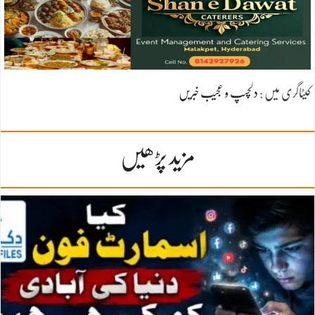
کیٹاگری میں :
دلچسپ و عجیب خبریں
مزید پڑھیں