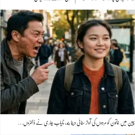
چین میں خاتون کو مردوں کی آواز سنائی دینا بند، نایاب بیماری نے ڈاکٹروں…