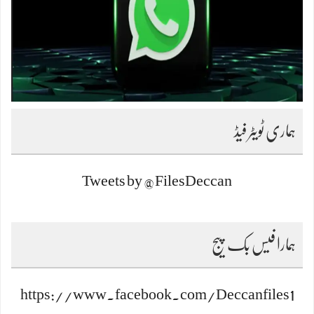
ہماری ٹویٹر فیڈ
Tweets by @FilesDeccan
ہمارا فیس بک پیج
https://www.facebook.com/Deccanfiles1