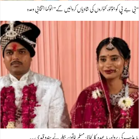
“بی جے پی کو جتواؤ، کنواروں کی شادیاں کروائیں گے” انوکھا انتخابی وعدہ
نہ مذہب کی پرواہ، نہ عہدہ کا لحاظ: مسلم خاتون جیلر نے ہندو قیدی…