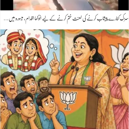
سڑک کنارے پیشاب کرنے کی لعنت ختم کرنے کے لیے انوکھا اقدام، میسورو میں…