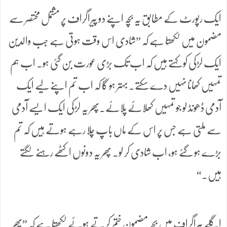
ایک رپورٹ کے مطابق یہ بچہ اپنے دو پیراگراف پر مشتمل مختصر سے
مضمون میں لکھتا ہے کہ ”شادی اس وقت ہوتی ہے جب والدین
ایک لڑکی کو کہتے ہیں کہ اب تک بڑی عورت بن گئی ہو۔ اب ہم
تمہیں کھانا نہیں دے سکتے۔ بہتر ہو گا کہ اب تم اپنے لیے ایک
آدمی ڈھونڈ لو جو تمہیں کھلائے پلائے۔پھر یہ لڑکی ایک ایسے آدمی
سے ملتی ہے جس پر اس کے ماں باپ چلا رہے ہوتے ہیں کہ تم
بڑے ہو گئے ہو، اب شادی کر لو۔ پھر یہ دونوں اکٹھے رہنے لگتے
ہیں۔“
اگلے پیراگراف میں بچہ مضمون ختم کرتے ہوئے لکھتا ہے کہ ”پھر