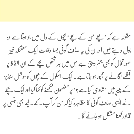
مقولہ ہے کہ ’بچے من کے سچے‘ بچوں کے دل میں جو ہوتا ہے وہ
بول دیتے ہیں اوران کی یہ صاف گوئی بسااوقات ایک مضحکہ خیز
صورتحال کو بھی جنم دیتی ہے جس میں ہر شخص بچے کے ان الفاظ پر
قہقہے لگانے پر مجبور ہو جاتا ہے۔ ایک اسکول کے بچوں کو سوشل سٹڈیز
کے پیپر میں ’شادی کیا ہے؟‘ پر مضمون لکھنے کو کہا گیا اور ایک بچے
نے ایسی صاف گوئی کا مظاہرہ کیا کہ سن کر آپ کے لیے بھی ہنسی پر
قابو رکھنا مشکل ہو جائے گا۔