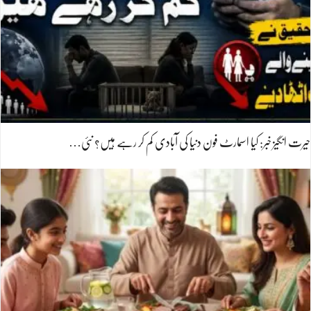
حیرت انگیز خبر: کیا اسمارٹ فون دنیا کی آبادی کم کر رہے ہیں؟ نئی…