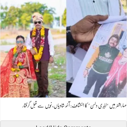
مہاراشٹر میں ‘لُٹیری دلہن’ کا انکشاف: آٹھ شادیاں، نویں سے قبل گرفتار