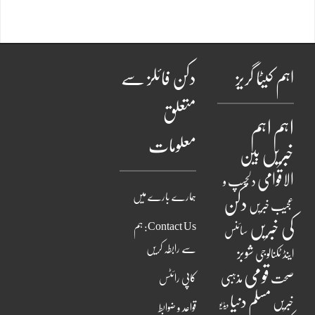
اہم کیٹا گریز
دکن فائلز سے
متعلق
اہم
اہم
معلومات
خبریں
بین
الاقوامی
دلچسپ و
ہمارے بارے میں
دکن
عجیب خبریں
کی خبریں
Contact Us: ہم
سائنس
سے رابطہ کریں
شوبز
اینڈ ٹکنالوجی
قومی
مذہبی
صحت
کاپی رائٹس
مسلم دنیا
خبریں
ویڈیو
قواعد و ضوابط