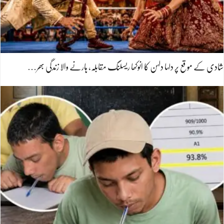
شادی کے موقع پر دلہا دلہن کا انوکھا ریسلنگ مقابلہ، ہارنے والا زندگی بھر…