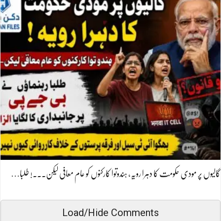
گالیوں پر مودی حکومت کا دہرا رویہ، ہندوتوا کارکنوں کو عام معافی لیکن۔۔۔! طلبا…
Load/Hide Comments