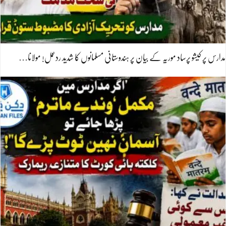
مدارس پر کیشو پرساد موریہ کے بیان پر ہندوستانی مسلمانوں کا شدید ردعمل! مولانا…