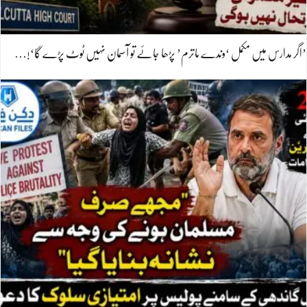
’اگر مدارس میں مکمل ‘وندے ماترم’ پڑھا جائے تو آسمان نہیں ٹوٹ پڑے گا‘!…