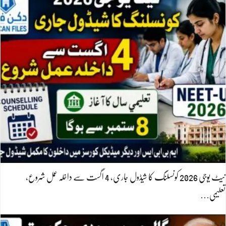
نیٹ یوجی 2026 کونسلنگ کا شیڈول جاری، 4 اگست سے داخلہ عمل شروع،
تعلیمی…