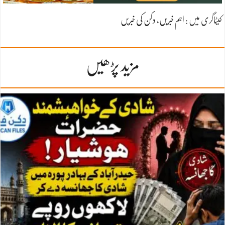
کیٹاگری میں :
اہم خبریں
،
دکن کی خبریں
مزید پڑھیں