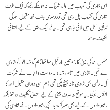
اس شادی کی تقریب میں والد شریک نہ ہوسکے، کیونکہ ایک طرف
شادی کی تقریب چل رہی تھی تو دوسری جانب محمد مقبول احمد کی
تدفین عمل میں لائی جارہی تھی۔ یہ لمحہ ایک بیٹی کےلیے انتہائی
تکلیف دہ تھا۔
مقبول احمد کی بیٹی کا رسم تین ماہ قبل ہوا تھا تاہم گذشتہ اتوار کو شادی
طے تھی۔ شادی میں تمام رشتہ دار، دوست و احباب نے شرکت
کی۔ دلہن بھی شادی خانہ پہنچ چکی تھی تاہم اسی دوران مقبول احمد کا
انتقال ہوگیا۔ یہ موقع نہ صرف بیٹی کےلیے انتہائی تکلیف دہ تھا بلکہ
رشتہ داروں کےلیے بھی صبر آزما رہا۔ کچھ رشتہ داروں نے شادی کی