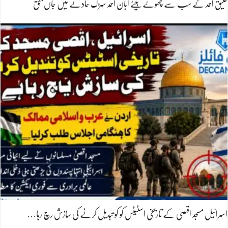
عتیق احمد کے سب سے چھوٹے بیٹے ابان احمد سڑک حادثے میں جاں بحق
اسرائیل مسجد اقصیٰ کے تاریخی اسٹیٹس کو کو تبدیل کرنے کی سازش رچ رہا…