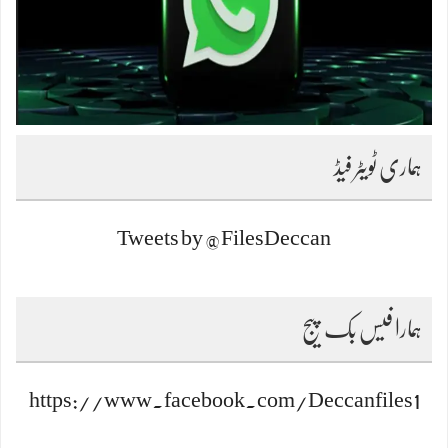
ہماری ٹویٹر فیڈ
Tweets by @FilesDeccan
ہمارا فیس بک پیج
https://www.facebook.com/Deccanfiles1