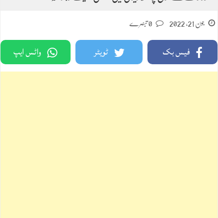
جون 21, 2022
0 تبصرے
فیس بک
ٹویٹر
واٹس ایپ