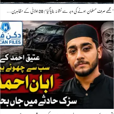
’مجھے صرف مسلمان ہونے کی وجہ سے نشانہ بنایا گیا‘! 20 جولائی کے مظاہرین…