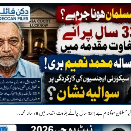
کیا مسلمان ہونا جرم ہے؟ 33 سال پرانے بغاوت مقدمہ میں 78 سالہ محمد…