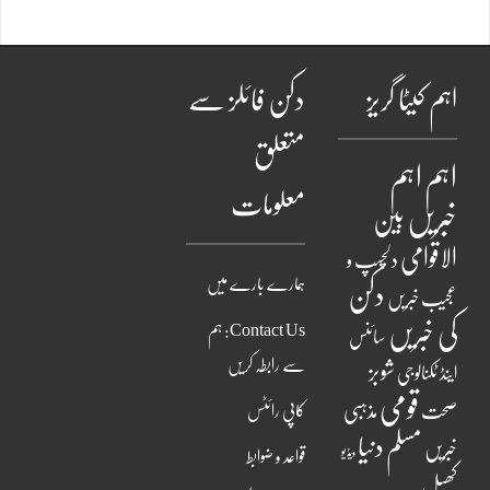
اہم کیٹا گریز
دکن فائلز سے
متعلق
اہم
اہم
معلومات
خبریں
بین
الاقوامی
دلچسپ و
ہمارے بارے میں
دکن
عجیب خبریں
کی خبریں
Contact Us: ہم
سائنس
سے رابطہ کریں
شوبز
اینڈ ٹکنالوجی
قومی
مذہبی
صحت
کاپی رائٹس
مسلم دنیا
خبریں
ویڈیو
قواعد و ضوابط
کھیل