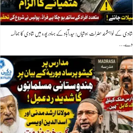
شادی کے خواہشمند حضرات ہوشیاں! حیدرآباد کے بہادر پورہ میں شادی کا جھانسہ
دے…