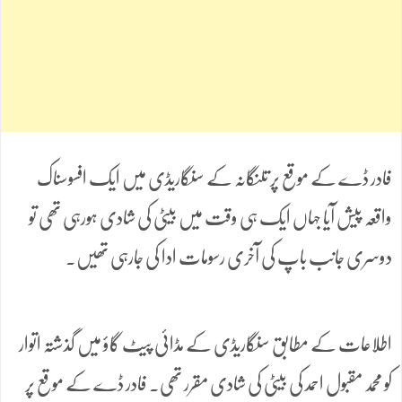
فادر ڈے کے موقع پر تلنگانہ کے سنگاریڈی میں ایک افسوسناک
واقعہ پیش آیا جہاں ایک ہی وقت میں بیٹی کی شادی ہورہی تھی تو
دوسری جانب باپ کی آخری رسومات ادا کی جارہی تھیں۔
اطلاعات کے مطابق سنگاریڈی کے مڈائی پیٹ گاؤ میں گذشتہ اتوار
کو محمد مقبول احمد کی بیٹی کی شادی مقرر تھی۔ فادر ڈے کے موقع پر