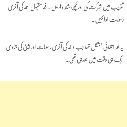
تقریب میں شرکت کی اور کچھ رشتہ داروں نے مقبول احمد کی آخری
رسومات ادا کیں۔
یہ لمحہ انتہائی مشکل تھا جب والد کی آخری رسومات اور بیٹی کی شادی
ایک ہی وقت میں ہورہی تھی۔