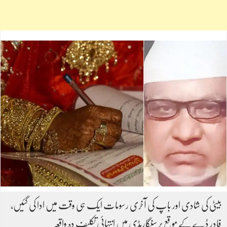
بیٹی کی شادی اور باپ کی آخری رسومات ایک ہی وقت میں ادا کی گئیں،
فادر ڈے کے موقع پر سنگاریڈی میں انتہائی تکلیف دہ واقعہ