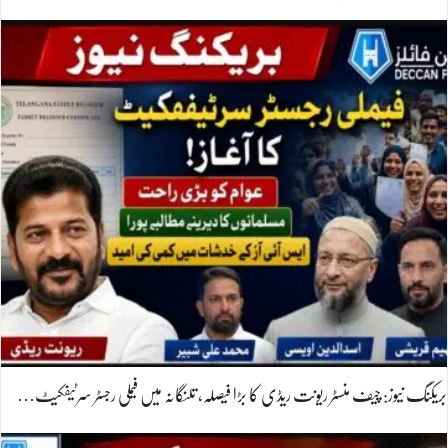
بریکنگ نیوز: چیف منسٹر ریونت ریڈی کا بڑا فیصلہ، تلنگانہ میں فیملی رجسٹر سرٹیفکیٹ…