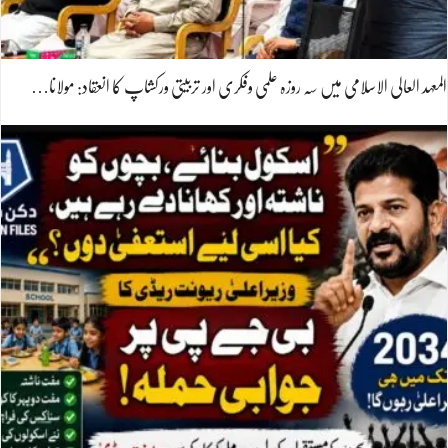
المعہد العالی الاسلامی میں سہ روزہ علمی وفکری اور تربیتی ورکشاپ کا انعقاد: مولانا…