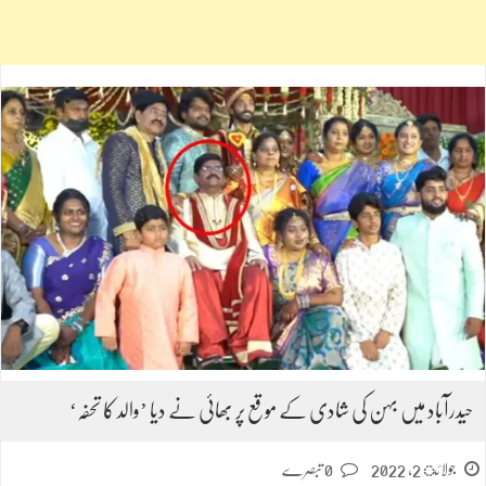
حیدرآباد میں بہن کی شادی کے موقع پر بھائی نے دیا ’والد کا تحفہ‘
جولائ 2, 2022
0 تبصرے