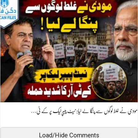
مودی نے غلط لوگوں سے پنگا لے لیا! نیٹ پیپر لیک پر کے ٹی…
Load/Hide Comments