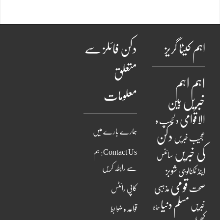
اہم کیٹا گریز
دکن فائلز سے
متعلق
اہم
اہم
معلومات
خبریں
بین
الاقوامی
دلچسپ و
ہمارے بارے میں
دکن
عجیب خبریں
کی خبریں
Contact Us: ہم
سائنس
سے رابطہ کریں
شوبز
اینڈ ٹکنالوجی
قومی
مذہبی
صحت
کاپی رائٹس
مسلم دنیا
خبریں
ویڈیو
قواعد و ضوابط