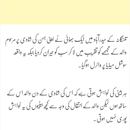
تلنگانہ کے حیدرآباد میں ایک بھائی نے اپنی بہن کی شادی پر مرحوم
والد کے مجسمے کو تقریب میں لا کر سب کو حیران کردیا جبکہ یہ واقعہ
سوشل میڈیا پر وائرل ہوگیا۔
ہر بیٹی کی خواہش ہوتی ہے کہ اس کی شادی کے دن والد اس کے
ساتھ ہوں لیکن والد کے انتقال کی وجہ سے کچھ بیٹیوں کی یہ خواہش
پوری نہیں ہوتی۔