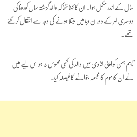
سال کے اندر مکمل ہوا۔ ان کا کہنا تھا کہ والد گزشتہ سال کورونا کی
دوسری لہر کے دوران وبا میں مبتلا ہونے کی وجہ سے انتقال کرگئے
تھے۔
تاہم بہن کو اپنی شادی میں والد کی کمی محسوس نہ ہو اس لیے میں
نے ان کا موم کا مجسمہ بنوانے کا فیصلہ کیا۔