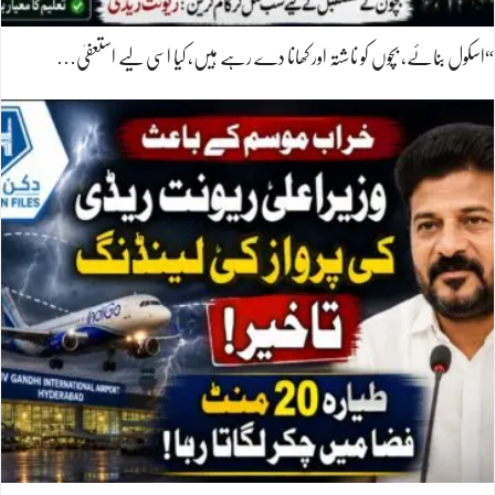
“اسکول بنائے، بچوں کو ناشتہ اور کھانا دے رہے ہیں، کیا اسی لیے استعفیٰ…