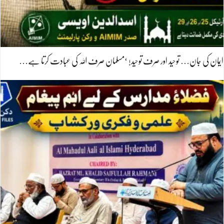
ایمان کی جان… توحید اور صرف توحید! ‘مسلمان صرف اللہ کی عبادت کرتا ہے…