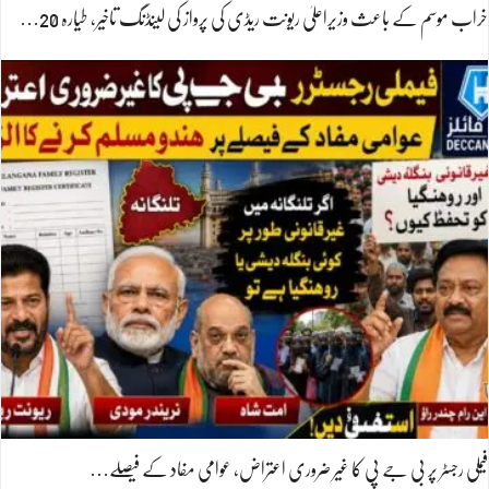
خراب موسم کے باعث وزیراعلیٰ ریونت ریڈی کی پرواز کی لینڈنگ تاخیر، طیارہ 20…
فیملی رجسٹر پر بی جے پی کا غیر ضروری اعتراض، عوامی مفاد کے فیصلے…