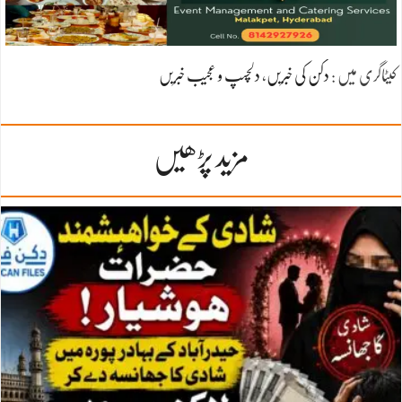
کیٹاگری میں :
دکن کی خبریں
،
دلچسپ و عجیب خبریں
مزید پڑھیں