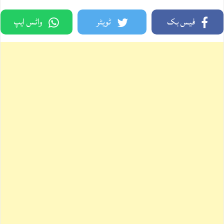
فیس بک
ٹویٹر
واٹس ایپ