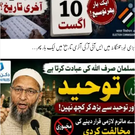
بڑی خبر: تلنگانہ میں ایس آئی آر کی آخری تاریخ میں ایک بار پھر…