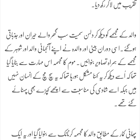
تقریب میں لاکر رکھ دیا۔
والد کے مجسمے کو دیکھ کر دلہن سمیت سب گھر والے حیران اور جذباتی
ہوگئے۔اسی دوران بیٹی اور والدہ نے اپنے آنجہانی والد اور شوہر کے
مجسمے کے ہمراہ تصاویر بنوائیں۔ موم کا مجسمہ اس مہارت سے بنایا گیا
تھا کہ اُسے دیکھ کر یہ کہنا مشکل ہورہا تھا کہ یہ سچ مچ کے انسان نہیں
ہیں جبکہ اسے شادی کی مناسبت سے اچھے کپڑے بھی پہنائے
گئے تھے۔
پھانی کمار کے مطابق والد کا مجسمہ کرناٹک سے بنوایا گیا اور یہ ایک