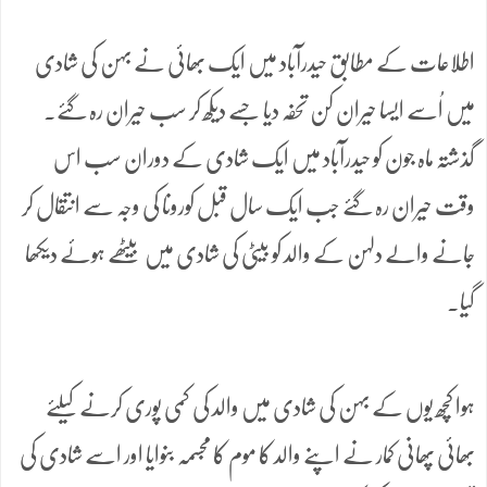
اطلاعات کے مطابق حیدرآباد میں ایک بھائی نے بہن کی شادی
میں اُسے ایسا حیران کن تحفہ دیا جسے دیکھ کر سب حیران رہ گئے۔
گذشتہ ماہ جون کو حیدرآباد میں ایک شادی کے دوران سب اس
وقت حیران رہ گئے جب ایک سال قبل کورونا کی وجہ سے انتقال کر
جانے والے دلہن کے والد کو بیٹی کی شادی میں بیٹھے ہوئے دیکھا
گیا۔
ہوا کچھ یوں کے بہن کی شادی میں والد کی کمی پوری کرنے کیلئے
بھائی پھانی کمار نے اپنے والد کا موم کا مجسمہ بنوایا اور اسے شادی کی