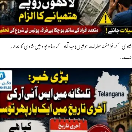
شادی کے خواہشمند حضرات ہوشیاں! حیدرآباد کے بہادر پورہ میں شادی کا جھانسہ
دے…