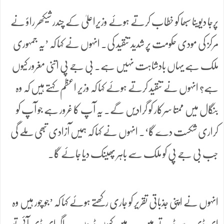
پرجا دیوینا سبھا کو خطاب کرتے ہوئے وزیراعلیٰ کے چندر شیکھر راؤ نے
مرکز کی مودی حکومت پر شدید تنقید کی۔ انہوں نے کہا کہ ’یہ جمہوری
ملک ہے یہاں بادشاہت نہیں ہے۔ بی جے پی اتنی مغرور کیوں
ہے؟ انہوں نے تنقید کرتے ہوئے کہا کہ وزیر اعظم کہتے ہیں کہ وہ
بنگال میں ممتا سرکار کو گرادیں گے۔ یہ آپ کا غرور ہے جو آپ کو
کراری شکست دے گا‘۔ انہوں نے کہا کہ ہمیں آزادی تبھی ملے گی
جب بی جے پی کو ملک سے باہر پھینک دیا جائے گا۔
انہوں نے اپنی جذباتی تقریر کو جاری رکھتے ہوئے کہا کہ ’جو چور ہیں وہ