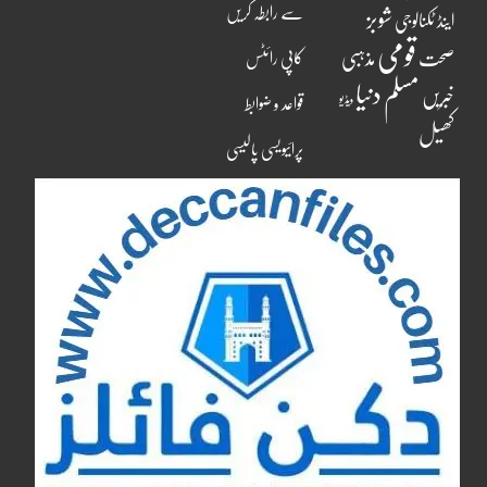
سے رابطہ کریں
شوبز
اینڈ ٹکنالوجی
قومی
مذہبی
صحت
کاپی رائٹس
مسلم دنیا
خبریں
ویڈیو
قواعد و ضوابط
کھیل
پرائیویسی پالیسی