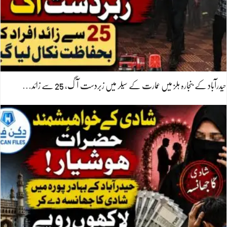
حیدرآباد کے بنجارہ ہلز میں عمارت کے سیلر میں زبردست آگ، 25 سے زائد…