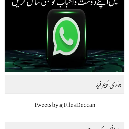
ہماری ٹویٹر فیڈ
Tweets by @FilesDeccan