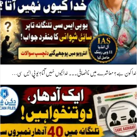
خدا کون ہے؟ معاشرے میں ناانصافی۔۔۔ خدا کیوں نہیں آتا؟ یو پی ایس سی…