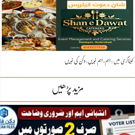
کیٹاگری میں :
اہم
،
اہم خبریں
،
دکن کی خبریں
مزید پڑھیں