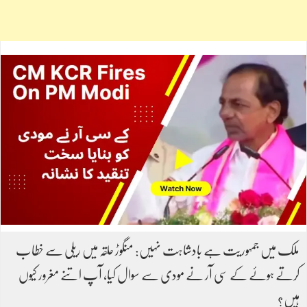
ملک میں جمہوریت ہے بادشاہت نہیں: منگوڑ حلقہ میں ریلی سے خطاب
کرتے ہوئے کے سی آر نے مودی سے سوال کیا، آپ اتنے مغرور کیوں
ہیں؟