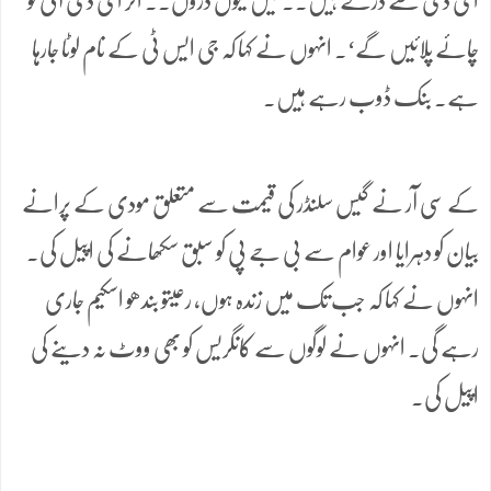
ای ڈی سے ڈرتے ہیں.. میں کیوں ڈروں.. اگر ای ڈی آئی تو
چائے پلائیں گے‘۔ انہوں نے کہا کہ جی ایس ٹی کے نام لوٹا جارہا
ہے۔ بنک ڈوب رہے ہیں۔
کے سی آر نے گیس سلنڈر کی قیمت سے متعلق مودی کے پرانے
بیان کو دہرایا اور عوام سے بی جے پی کو سبق سکھانے کی اپیل کی۔
انہوں نے کہا کہ جب تک میں زندہ ہوں، رعیتو بندھو اسکیم جاری
رہے گی۔ انہوں نے لوگوں سے کانگریس کو بھی ووٹ نہ دینے کی
اپیل کی۔