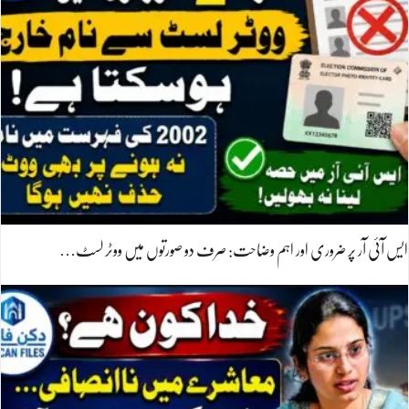
ایس آئی آر پر ضروری اور اہم وضاحت: صرف دو صورتوں میں ووٹر لسٹ…