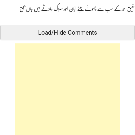
عتیق احمد کے سب سے چھوٹے بیٹے ابان احمد سڑک حادثے میں جاں بحق
Load/Hide Comments