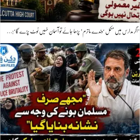
’اگر مدارس میں مکمل ‘وندے ماترم’ پڑھا جائے تو آسمان نہیں ٹوٹ پڑے گا‘!…