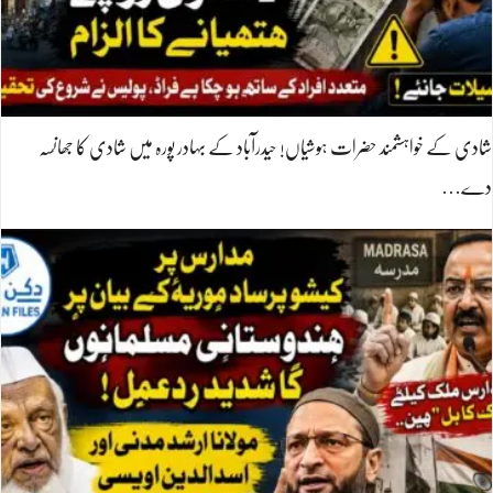
شادی کے خواہشمند حضرات ہوشیاں! حیدرآباد کے بہادر پورہ میں شادی کا جھانسہ
دے…