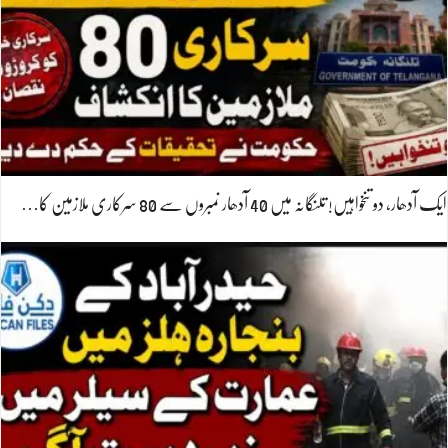
ایک آدھار، دو تنخواہیں! تلنگانہ میں 40 آدھار نمبروں سے 80 سرکاری ملازمین کا…