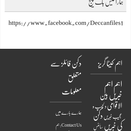
ہمارا فیس بک پیج
https://www.facebook.com/Deccanfiles1
اہم کیٹا گریز
دکن فائلز سے
متعلق
اہم
اہم
معلومات
خبریں
بین
الاقوامی
دلچسپ و
ہمارے بارے میں
دکن
عجیب خبریں
کی خبریں
Contact Us: ہم
سائنس