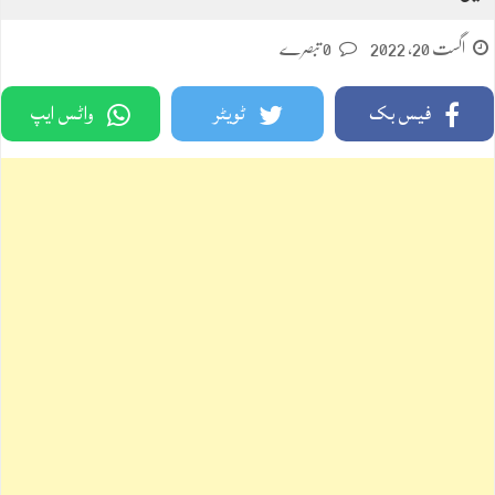
اگست 20, 2022
0 تبصرے
فیس بک
ٹویٹر
واٹس ایپ