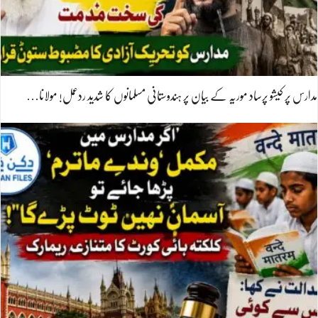
مدارس پر کیشو پرساد موریہ کے بیان پر ہندوستانی مسلمانوں کا شدید ردعمل! مولانا…