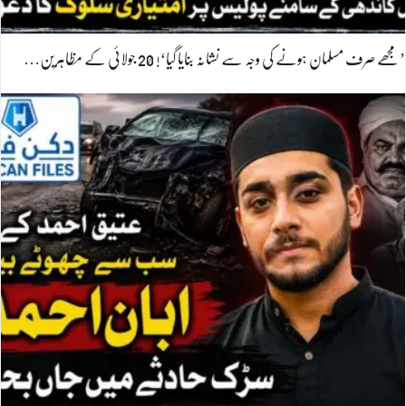
’مجھے صرف مسلمان ہونے کی وجہ سے نشانہ بنایا گیا‘! 20 جولائی کے مظاہرین…