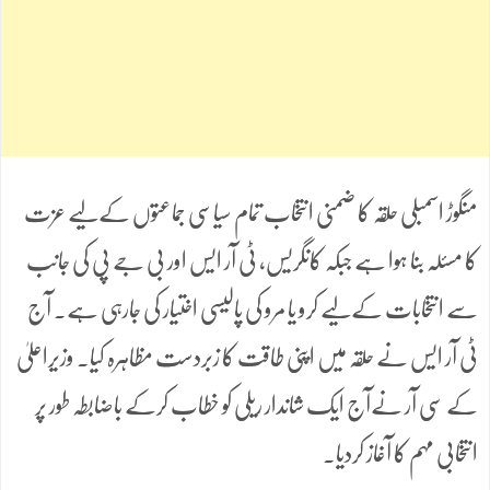
منگوڑ اسمبلی حلقہ کا ضمنی انتخاب تمام سیاسی جماعتوں کےلیے عزت
کا مسئلہ بنا ہوا ہے جبکہ کانگریس، ٹی آر ایس اور بی جے پی کی جانب
سے انتخابات کےلیے کرو یا مرو کی پالیسی اختیار کی جارہی ہے۔ آج
ٹی آر ایس نے حلقہ میں اپنی طاقت کا زبردست مظاہرہ کیا۔ وزیراعلیٰ
کے سی آر نےآج ایک شاندار ریلی کو خطاب کرکے باضابطہ طور پر
انتخابی مہم کا آغاز کردیا۔