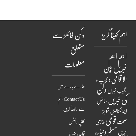
اہم کیٹا گریز
دکن فائلز سے
متعلق
اہم
اہم
معلومات
خبریں
بین
الاقوامی
دلچسپ و
ہمارے بارے میں
دکن
عجیب خبریں
کی خبریں
Contact Us: ہم
سائنس
سے رابطہ کریں
شوبز
اینڈ ٹکنالوجی
قومی
مذہبی
صحت
کاپی رائٹس
مسلم دنیا
خبریں
ویڈیو
قواعد و ضوابط