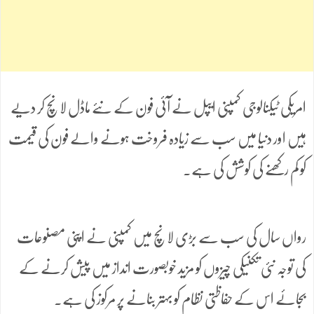
امریکی ٹیکنالوجی کمپنی ایپل نے آئی فون کے نئے ماڈل لانچ کر دیے
ہیں اور دنیا میں سب سے زیادہ فروخت ہونے والے فون کی قیمت
کو کم رکھنے کی کوشش کی ہے۔
رواں سال کی سب سے بڑی لانچ میں کمپنی نے اپنی مصنوعات
کی توجہ نئی تکنیکی چیزوں کو مزید خوبصورت انداز میں پیش کرنے کے
بجائے اس کے حفاظتی نظام کو بہتر بنانے پر مرکوز کی ہے۔