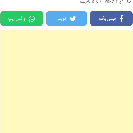
ستمبر 11, 2022
0 تبصرے
فیس بک
ٹویٹر
واٹس ایپ