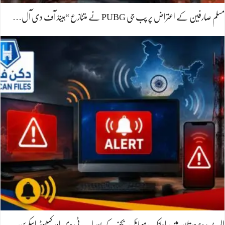
مسلم صارفین کے اعتراض پر پب جی PUBG نے متنازع “ہینڈ آف دی آل…
الرٹ: ہندوستان میں اچانک موبائل بجنے کے بعد اب ٹی وی اور کمپیوٹر اسکرین…