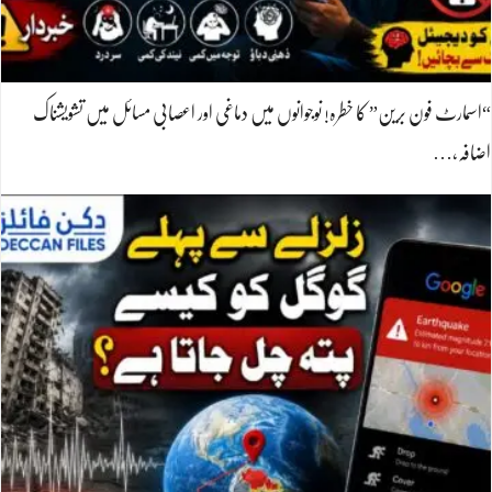
“اسمارٹ فون برین” کا خطرہ! نوجوانوں میں دماغی اور اعصابی مسائل میں تشویشناک
اضافہ،…