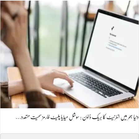
دنیا بھر میں انٹرنیٹ کا بریک ڈاؤن : سوشل میڈیا پلیٹ فارمز سمیت متعدد…