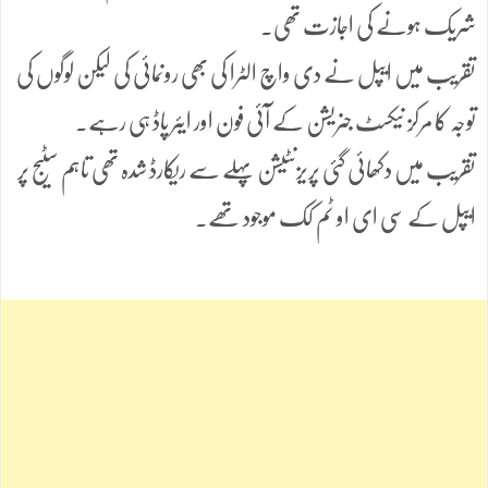
شریک ہونے کی اجازت تھی۔
تقریب میں ایپل نے دی واچ الٹرا کی بھی رونمائی کی لیکن لوگوں کی
توجہ کا مرکز نیکسٹ جنریشن کے آئی فون اور ایئر پاڈ ہی رہے۔
تقریب میں دکھائی گئی پریزنٹیشن پہلے سے ریکارڈ شدہ تھی تاہم سٹیج پر
ایپل کے سی ای او ٹم کک موجود تھے۔