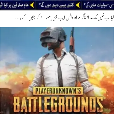
کیا اب فیس بک، انسٹاگرام اور واٹس ایپ بھی پیسے لے کر چلیں گے؟…