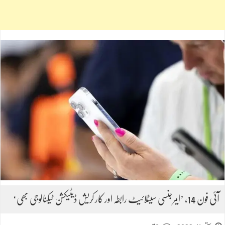
آئی فون 14، ’ایمرجنسی سیٹلائیٹ رابطہ اور کار کریش ڈیٹیکشن ٹیکنالوجی بھی‘