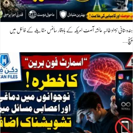
ہندوستانی نژاد طالبہ عائشہ آصف امریکہ کے باوقار سائنس مقابلے کے فائنل میں
پہنچ…