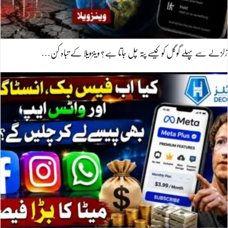
زلزلے سے پہلے گوگل کو کیسے پتہ چل جاتا ہے؟ وینزویلا کے تباہ کن…