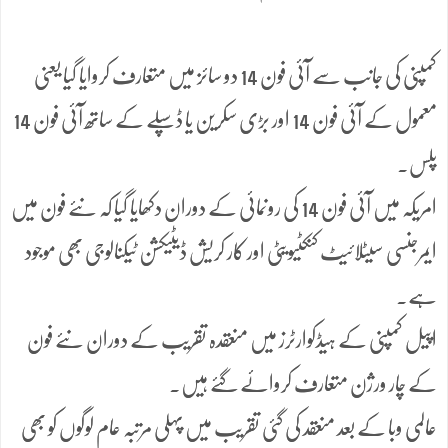
کمپنی کی جانب سے آئی فون 14 دو سائز میں متعارف کروایا گیا یعنی
معمول کے آئی فون 14 اور بڑی سکرین یا ڈسپلے کے ساتھ آئی فون 14
پلس۔
امریکہ میں آئی فون 14 کی رونمائی کے دوران دکھایا گیا کہ نئے فون میں
ایمرجنسی سیٹلائیٹ کنکٹیویٹی اور کار کریش ڈیٹیکشن ٹیکنالوجی بھی موجود
ہے۔
اپیل کمپنی کے ہیڈکوارٹرز میں منعقدہ تقریب کے دوران نئے فون
کے چار ورژن متعارف کروائے گئے ہیں۔
عالمی وبا کے بعد منعقد کی گئی تقریب میں پہلی مرتبہ عام لوگوں کو بھی