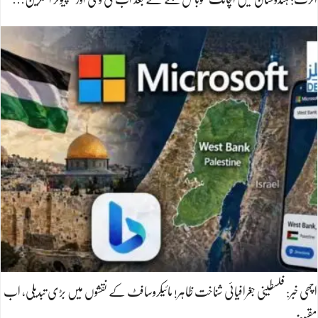
اچھی خبر: فلسطینی جغرافیائی شناخت ظاہر! مائیکروسافٹ کے نقشوں میں بڑی تبدیلی، اب
مقبوضہ…