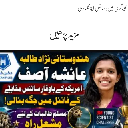
کیٹاگری میں :
سائنس اینڈ ٹکنالوجی
مزید پڑھیں