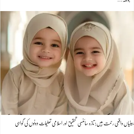
بیٹیاں واقعی رحمت ہیں! تازہ سائنسی تحقیق اور اسلامی تعلیمات دونوں کی گواہی