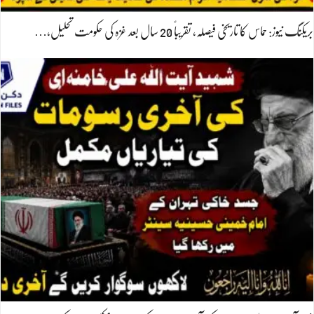
بریکنگ نیوز: حماس کا تاریخی فیصلہ، تقریباً 20 سال بعد غزہ کی حکومت تحلیل،…