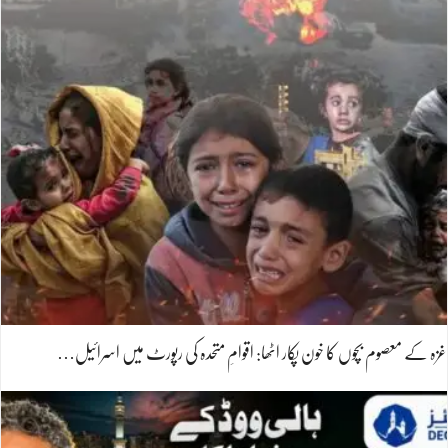
غزہ کے معصوم بچوں کا خون پکار اٹھا: اقوامِ متحدہ کی رپورٹ میں اسرائیل…