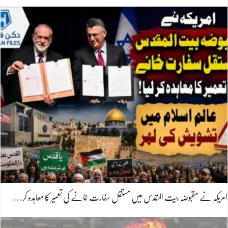
امریکہ نے مقبوضہ بیت المقدس میں مستقل سفارت خانے کی تعمیر کا معاہدہ کر…