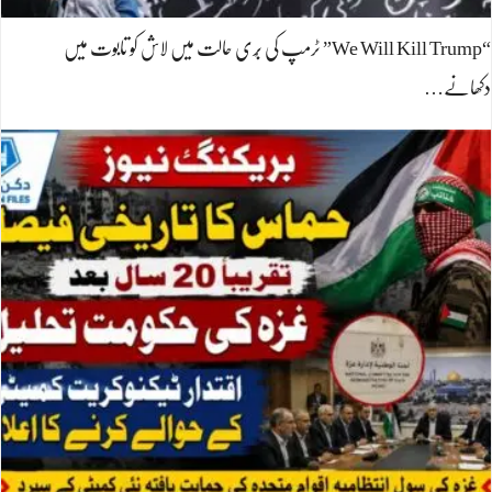
“We Will Kill Trump” ٹرمپ کی بُری حالت میں لاش کو تابوت میں
دکھانے…