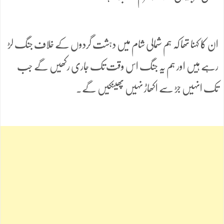
ان کا کہنا تھا کہ ہم شمالی شام میں دہشت گردوں کے خلاف جنگ لڑ
رہے ہیں اور ہم یہ جنگ اس وقت تک جاری رکھیں گے جب
تک انہیں جڑ سے اکھاڑ نہیں پھینکیں گے۔