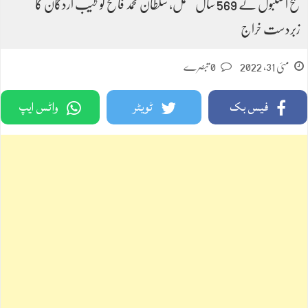
فتح استنبول کے 569 سال مکمل، سلطان محمد فاتح کو طیب اردگان کا
زبردست خراج
مئی 31, 2022
0 تبصرے
فیس بک
ٹویٹر
واٹس ایپ