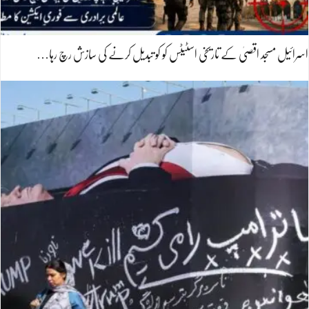
اسرائیل مسجد اقصیٰ کے تاریخی اسٹیٹس کو کو تبدیل کرنے کی سازش رچ رہا…