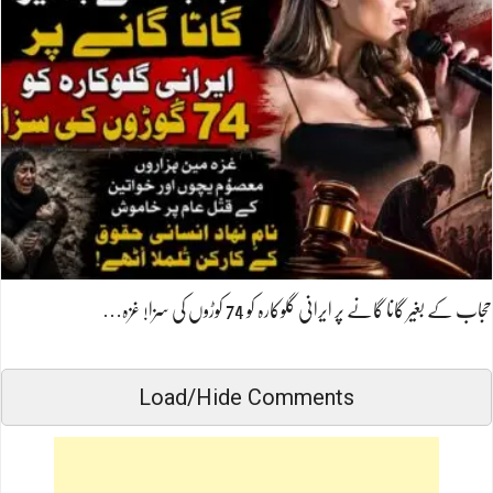
حجاب کے بغیر گانا گانے پر ایرانی گلوکارہ کو 74 کوڑوں کی سزا! غزہ…
Load/Hide Comments