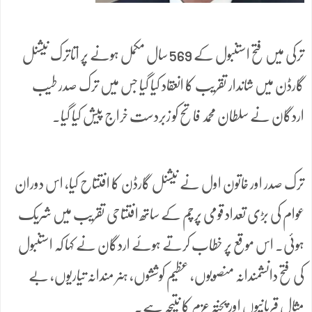
ترکی میں فتح استنبول کے 569 سال مکمل ہونے پر اتاترک نیشنل
گارڈن میں شاندار تقریب کا انعقاد کیا گیا جس میں ترک صدر طیب
اردگان نے سلطان محمد فاتح کو زبردست خراج پیش کیا گیا۔
ترک صدر اور خاتون اول نے نیشنل گارڈن کا افتتاح کیا، اس دوران
عوام کی بڑی تعداد قومی پرچم کے ساتھ افتتاحی تقریب میں شریک
ہوئی۔ اس موقع پر خطاب کرتے ہوئے اردگان نے کہا کہ استنبول
کی فتح دانشمندانہ منصوبوں، عظیم کوششوں، ہنر مندانہ تیاریوں، بے
مثال قربانیوں اور پختہ عزم کا نتیجہ ہے۔