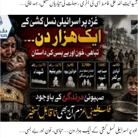
شہید آیت اللہ علی خامنہ ای کی آخری رسومات کی تیاریاں مکمل، جسد خاکی…
غزہ پر اسرائیلی نسل کشی کے ایک ہزار دن… تباہی، خون اور بے بسی…