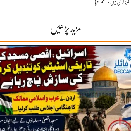
کیٹاگری میں :
مسلم دنیا
مزید پڑھیں