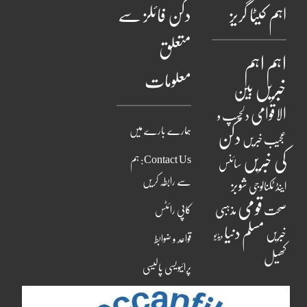
اہم کیٹا گریز
دکن فائلز سے
متعلق
اہم
اہم
معلومات
خبریں
بین
الاقوامی
دلچسپ و
ہمارے بارے میں
دکن
عجیب خبریں
کی خبریں
Contact Us: ہم
سائنس
سے رابطہ کریں
شوبز
اینڈ ٹکنالوجی
قومی
مذہبی
صحت
کاپی رائٹس
مسلم دنیا
خبریں
ویڈیو
قواعد و ضوابط
کھیل
پرائیویسی پالیسی