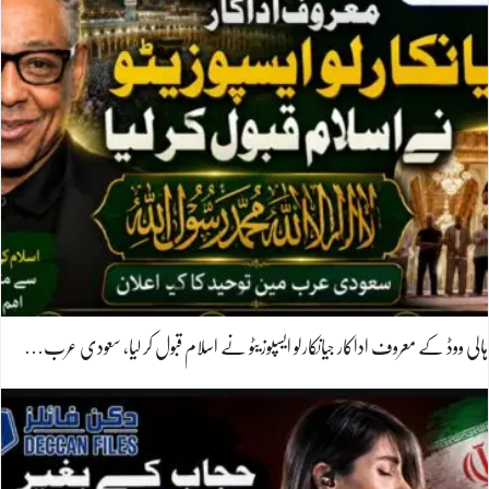
ہالی ووڈ کے معروف اداکار جیانکارلو ایسپوزیٹو نے اسلام قبول کر لیا، سعودی عرب…