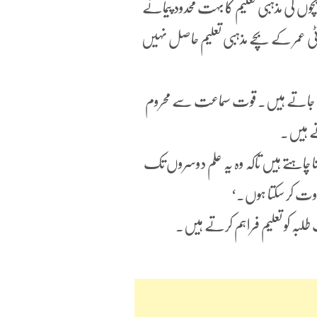
 کی مذہبی تعلیم کا بہت محدود پیمانے
ھوٹی عمر کے بچے مذہبی تعلیم حاصل نہیں
 تین معذور بچے سکول جاتے ہیں۔ قوت سماعت سے محروم
تے ہیں۔
م بننا چاہتے ہیں تاکہ وہ یہ علم دوسروں تک
اوت کر سکتا ہوں۔‘
 طلبہ کو تعلیم فراہم کرتے ہیں۔