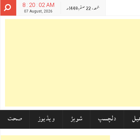
8 : 20 : 03 AM
جمعہ‬‮,
22
صفر‬,
1448ھ
07 August, 2026
یل
دلچسپ
شوبز
ویڈیوز
صحت