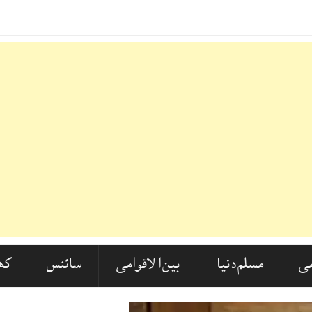
 شدید ردعمل! مولانا
-
ی
مسلم دنیا
بین الاقوامی
سائنس
کھ