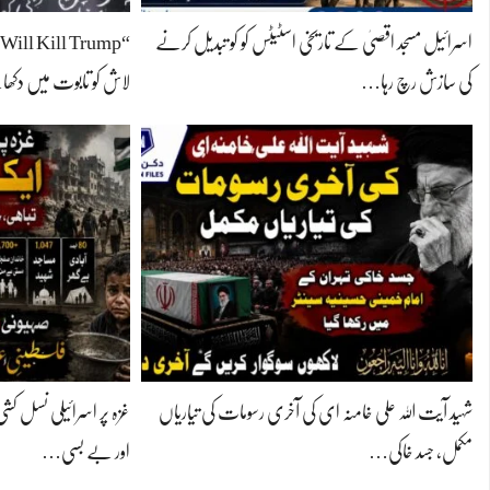
اسرائیل مسجد اقصیٰ کے تاریخی اسٹیٹس کو کو تبدیل کرنے
کی سازش رچ رہا…
لاش کو تابوت میں دک
شہید آیت اللہ علی خامنہ ای کی آخری رسومات کی تیاریاں
غزہ پر اسرائیلی نسل 
مکمل، جسد خاکی…
اور بے بسی…