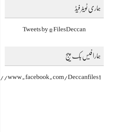
ہماری ٹویٹر فیڈ
Tweets by @FilesDeccan
ہمارا فیس بک پیج
s://www.facebook.com/Deccanfiles1