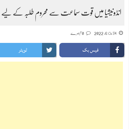
انڈونیشیا میں قوت سماعت سے محروم طلبہ کے لیے اش
جولائ 6, 2022
0 تبصرے
فیس بک
ٹویٹر