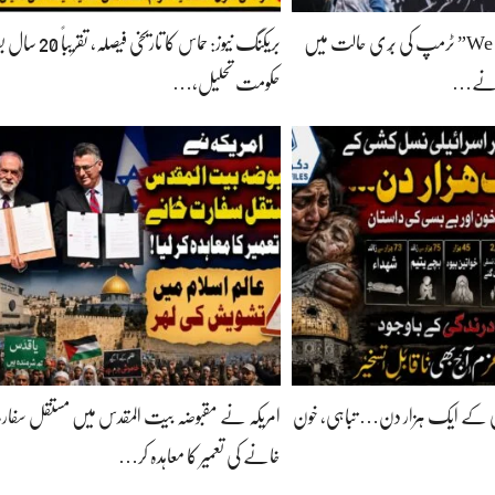
“We Will Kill Trump” ٹرمپ کی بُری حالت میں
بریکنگ نیوز: حماس کا تاریخی
ھانے…
حکومت تحلیل،…
کشی کے ایک ہزار دن… تباہی، خون
امریکہ نے مقبوضہ بیت المقدس میں مستقل سفا
خانے کی تعمیر کا معاہدہ کر…