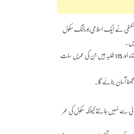
الکہفی نے ایک اسلامی بورڈنگ سکول
کیں۔
اطلاعات کے مطابق 2019 میں کھولے گئے اس سکول میں 12 اساتذہ اور 115 طلبہ ہیں جن کی عمریں سات
جھنا آسان بنائے گا۔
ی سے نہیں جانتے کیونکہ سکول کی عمر