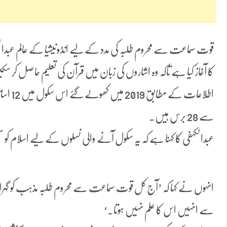
قوت سماعت سے محروم طلبہ کی مدد کے لیے انڈونیشیا کے عالم عبد
کا آغاز کیا ہے تاکہ وہ اشاروں کی زبان میں قرآن کی تعلیم حاصل کر س
سے 28 برس ہیں۔
عبدالکہفی کا کہنا ہے کہ یہ سکول آنے والی نسلوں کے لیے اسلام کو سم
انہوں نے کہا کہ ’آج کل قوت سماعت سے محروم طلبہ مذہب کو گہرائ
سے انہیں اس کا علم نہیں ہوتا۔‘