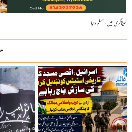
کیٹاگری میں :
مسلم دنیا
مز