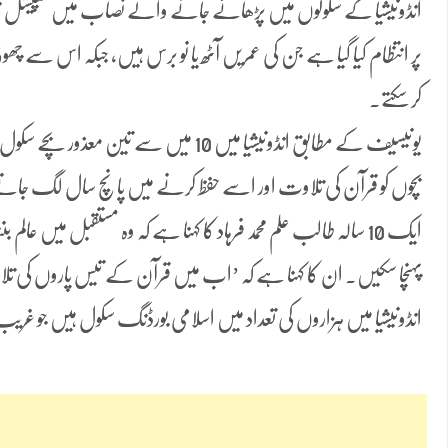
انڈونیشیا کے سکولوں میں پڑھائے جانے والے نصاب میں سپیشل بچوں
پر انتظام کیا گیا ہے جن کی عمریں آٹھ یا نو برس ہیں، جبکہ اس سے چ
کر سکتے۔
یونیسیف کے مطابق انڈونیشیا میں 10 میں سے
بچوں کو قرآن کی تلاوت اور اسے حفظ کرنے میں پانچ سال لگ جا
ایک 10 سالہ طالب علم محمد فرہاد کا کہنا ہے کہ وہ مستقبل میں عال
پہنچا سکیں۔ ان کا کہنا ہے کہ ’اب میں قرآن کے تیس پاروں کی تل
انڈونیشیا میں ہزاروں کی تعداد میں اسلامی بورڈنگ سکول ہیں جو غریب