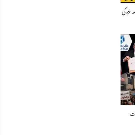
 فیصلہ، تقریباً 20 سال بعد غزہ کی
رت