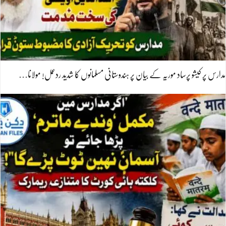
مدارس پر کیشو پرساد موریہ کے بیان پر ہندوستانی مسلمانوں کا شدید ردعمل! مولانا…