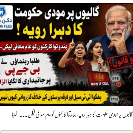
گالیوں پر مودی حکومت کا دہرا رویہ، ہندوتوا کارکنوں کو عام معافی لیکن۔۔۔! طلبا…