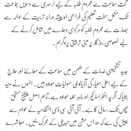
تحت سماعت سے محروم طلبہ کے لیے نرسری سے دسویں جماعت
تک مکمل مفت تعلیم کی فراہمی اورپیشہ ورانہ تربیت کے حوالہ سے
بصارت سے محروم طلبہ کو مرکزی دھارے میں شامل کرنے کے
لیے خصوصی روزگار پر مبنی تربیتی پروگرام۔
جدید تشخیصی خدمات کے ضمن میں سماعت کے معائنے اور علاج
کے لیے اعلیٰ معیار کی آڈیالوجی سہولیات موجود ہیں۔ انہوں نے مزید
بتایا کہ اگرچہ انفراسٹرکچر اور ماہر عملہ موجود ہے، تاہم اصل چیلنج مستحق
بچوں تک رسائی کا ہے۔ آئی آئی سی ڈی انتظامیہ نے عوام سے
اپیل کی ہے کہ وہ اس مشن میں تبدیلی کے محرک بنیں۔ معاشرے