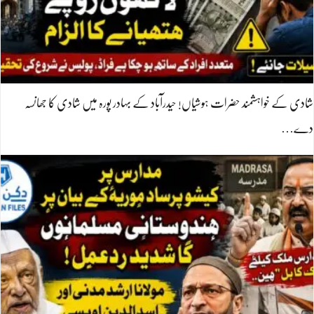
شادی کے خواہشمند حضرات ہوشیاں! حیدرآباد کے بہادر پورہ میں شادی کا جھانسہ
دے…