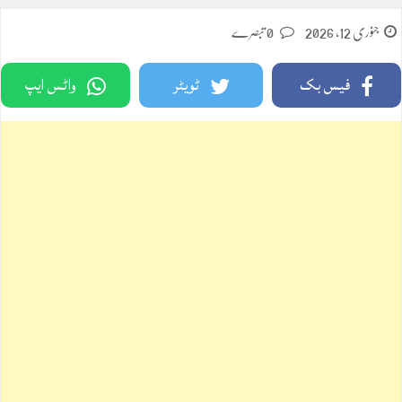
جنوری 12, 2026
0 تبصرے
فیس بک
ٹویٹر
واٹس ایپ