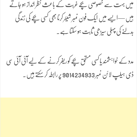
میں بہت سے خصوصی بچے غربت کے باعث نظر انداز ہو جاتے
ہیں —ایسے میں ایک فون نمبر شیئر کرنا بھی کسی بچے کی زندگی
بدلنے کی پہلی سیڑھی ثابت ہو سکتا ہے۔
مدد کے خواہشمند یا کسی مستحق بچے کو ریفر کرنے کے لیے آئی آئی سی
ڈی ہیلپ لائن نمبر 9014234933 پر رابطہ کر سکتے ہیں۔