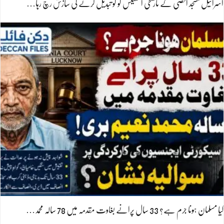
اسرائیل مسجد اقصیٰ کے تاریخی اسٹیٹس کو کو تبدیل کرنے کی سازش رچ رہا…
کیا مسلمان ہونا جرم ہے؟ 33 سال پرانے بغاوت مقدمہ میں 78 سالہ محمد…