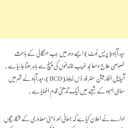
حیدرآباد (پریس نوٹ) ایسے دور میں جب مہنگائی کے باعث
خصوصی علاج و معالجہ غریب خاندانوں کی پہنچ سے باہر ہوتا جا رہا ہے۔
آئیڈیل انفارمیشن سنٹر فار ڈس ایبلڈ (IICD)،حیدرآباد نے شہر میں
سماجی بہبود کے شعبے میں ایک تاریخی قدم اٹھایا ہے۔
ادارے نے اعلان کیا ہے کہ جسمانی اور ذہنی معذوری کے شکار بچوں