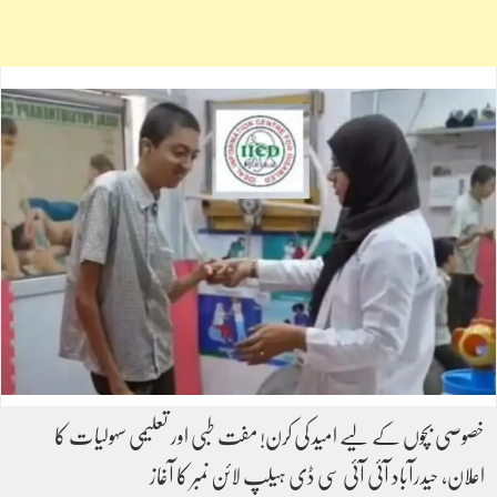
خصوصی بچوں کے لیے امید کی کرن! مفت طبی اور تعلیمی سہولیات کا
اعلان، حیدرآباد آئی آئی سی ڈی ہیلپ لائن نمبر کا آغاز