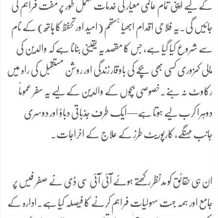
کے لیے اپنی تمام عالمی معیار کی خدمات مکمل طور پر مفت فراہم کی
جائیں گی۔یہ فلاحی اقدام ابھیا ہستھم (امید اورتحفظ کا ہاتھ) کے نام
سے شروع کیا گیا ہے، جس کا مقصد یہ یقینی بنانا ہے کہ والدین کی
مالی کمزوری کسی بھی بچے کی باوقار زندگی اور روشن مستقبل کی راہ میں
رکاوٹ نہ بنے۔خصوصی بچوں کے والدین کے لیے یہ سفر عموماً
دوہرا کرب لیے ہوتا ہے—ایک طرف جذباتی دباؤ اور دوسری
جانب مہنگے، کارپوریٹ طرز کے علاج کے اخراجات۔
ان ہی حقائق کو مدنظر رکھتے ہوئے آئی آئی سی ڈی نے صفر فیس پر
جامع اور ہمہ جہت سہولیات فراہم کرنے کا فیصلہ کیا ہے۔ادارہ کے