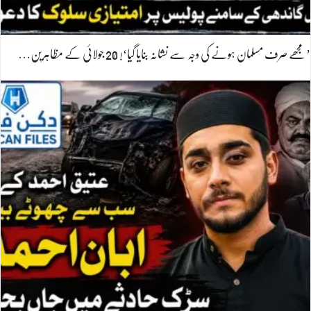
’مجھے صرف مسلمان ہونے کی وجہ سے نشانہ بنایا گیا‘! 20 جولائی کے مظاہرین…