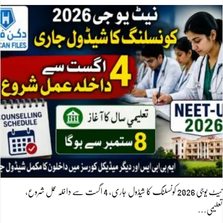
نیٹ یوجی 2026 کونسلنگ کا شیڈول جاری، 4 اگست سے داخلہ عمل شروع،
تعلیمی…