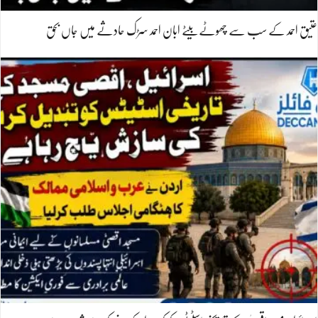
عتیق احمد کے سب سے چھوٹے بیٹے ابان احمد سڑک حادثے میں جاں بحق