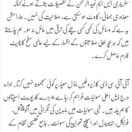
سکریٹری ایس ایم نوید الرحمٰن نے تفصیلات بتاتے ہوئے کہاکہ
معذوری جسمانی رکاوٹ ہو سکتی ہے، صلاحیت کی نہیں۔ ہمارا مشن
یہ ہے کہ وسائل کی کمی کسی بچے کی ترقی میں حائل نہ ہو۔ ہم چاہتے
ہیں کہ ہر بچہ اپنی صلاحیتوں کے اظہار کے لیے عالمی سطح کا پلیٹ
فارم حاصل کرے۔
آئی آئی سی ڈی کا زیرو فیس ماڈ ل معیار پر کوئی سمجھوتہ نہیں کرتا۔ ادارہ
درج ذیل اعلیٰ سہولیات فراہم کر رہا ہے جو بڑے کارپوریٹ اسپتالوں
کا ہم پلہ ہیں۔ طبی سہولیات میں ماہرین کی نگرانی میں آکوپیشنل،
فزیکل، بیہیویئرل اور اسپیچ تھراپیز کی سہولت۔جامع تعلیمی نظام کے