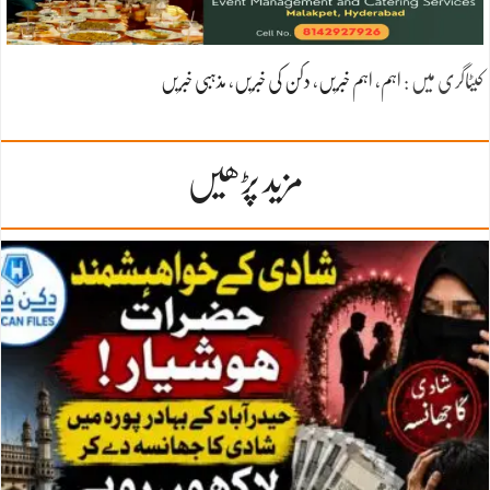
کیٹاگری میں :
اہم
،
اہم خبریں
،
دکن کی خبریں
،
مذہبی خبریں
مزید پڑھیں