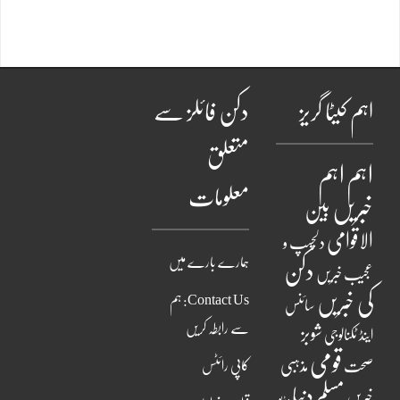
اہم کیٹا گریز
دکن فائلز سے
متعلق
اہم
اہم
معلومات
خبریں
بین
الاقوامی
دلچسپ و
ہمارے بارے میں
دکن
عجیب خبریں
کی خبریں
Contact Us: ہم
سائنس
سے رابطہ کریں
شوبز
اینڈ ٹکنالوجی
قومی
مذہبی
صحت
کاپی رائٹس
مسلم دنیا
خبریں
ویڈیو