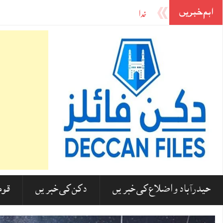
اہم خبریں
خدا کون ہے؟ معاشرے میں ناانصافی۔۔۔ خدا کیوں نہیں آتا؟ 
حیدرآباد و اضلاع کی خبریں
دکن کی خبریں
قوم