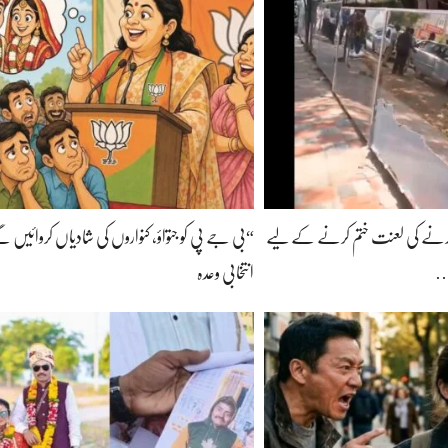
نے کی لعنت ختم کرنے کے لیے
“بی جے پی کو جتواؤ، کنواروں کی شادیاں کروائیں گے
ں…
انتخابی وعدہ