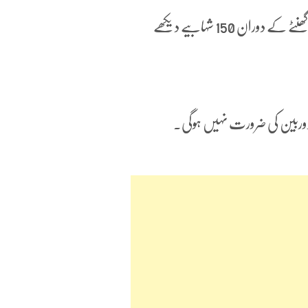
انہوں نے کہا کہ جمعرات کو رات 12 بجے سے 4 بجے فجر تک ایک گھنٹے کے دوران 150 شہابیے دیکھے
 دوربین کی ضرورت نہیں ہوگی۔