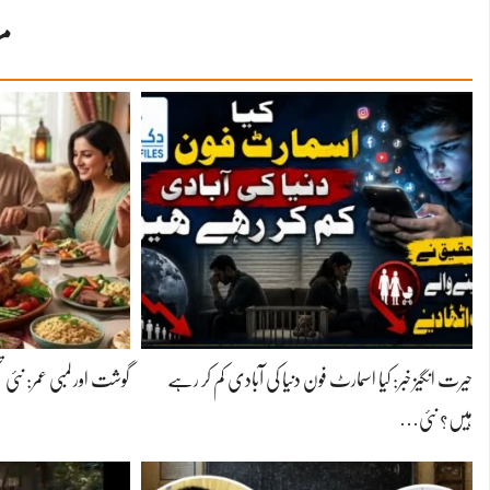
مز
حیرت انگیز خبر: کیا اسمارٹ فون دنیا کی آبادی کم کر رہے
گوشت اور لمبی عمر: نئی ت
ہیں؟ نئی…