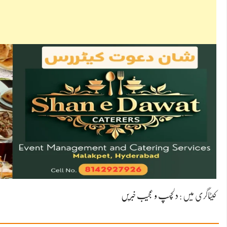
کیٹاگری میں :
دلچسپ و عجیب خبریں