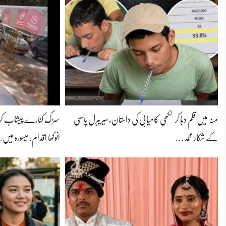
منہ میں قلم دبا کر لکھی کامیابی کی داستان، سیریبرل پالسی
سڑک کنارے پیشاب کر
کے شکار محمد…
انوکھا اقدام، میسورو می