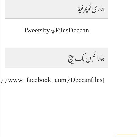
ہماری ٹویٹر فیڈ
Tweets by @FilesDeccan
ہمارا فیس بک پیج
s://www.facebook.com/Deccanfiles1