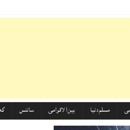
یو پی ایس سی تلنگانہ ٹاپر سائی شیوانی کا منفرد جواب!
ی
مسلم دنیا
بین الاقوامی
سائنس
کھ