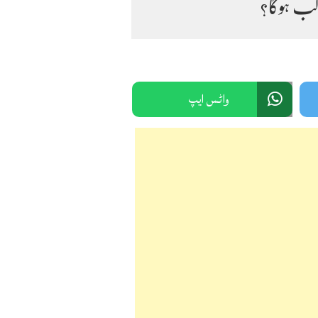
کب ہوگا؟
واٹس ایپ