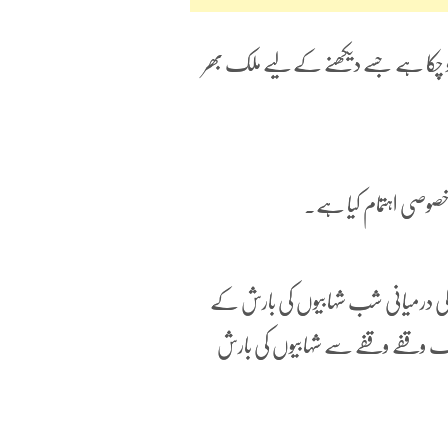
 چکا ہے جسے دیکھنے کے لیے ملک بھر
خصوصی اہتمام کیا ہے۔
ہ کی درمیانی شب شہابیوں کی بارش کے
ائف میں ہر سال 17 جولائی سے 24 اگست تک وقفے وقفے سے شہابیوں کی بارش