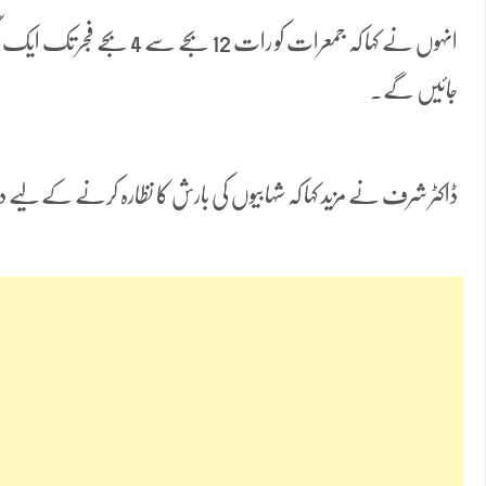
جائیں گے۔
ڈاکٹر شرف نے مزید کہا کہ شہابیوں کی بارش کا نظارہ کرنے کے لیے