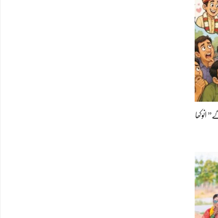
” انوکھا