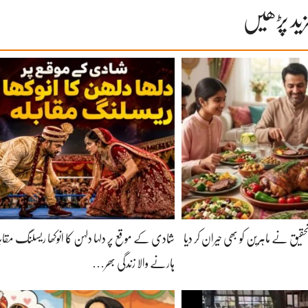
ید پڑھیں
حقیق نے ماہرین کو بھی حیران کر دیا
شادی کے موقع پر دلہا دلہن کا انوکھا ریسلنگ مقابل
ہارنے والا زندگی بھر…