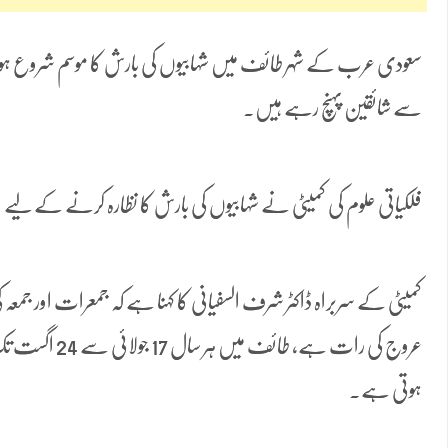
سعودی عرب کے شہر طائف میں شہابیوں کی بارش کا موسم شروع ہو
سے شائقین پہنچ رہے ہیں۔
فلکیاتی علوم کی کمیٹی نے شہابیوں کی بارش کا نظارہ کرنے کے لیے 
کمیٹی کے سربراہ ڈاکٹر شرف السفیانی کا کہنا ہے کہ جمعرات اور جمع
عروج کی رات ہے، ط
ہوتی ہے۔