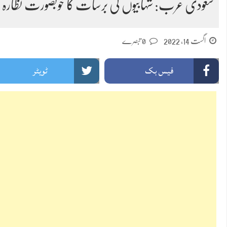
سعودی عرب: شہابیوں کی برسات کا خوبصورت نظارہ 
اگست 14, 2022
0 تبصرے
فیس بک
ٹویٹر