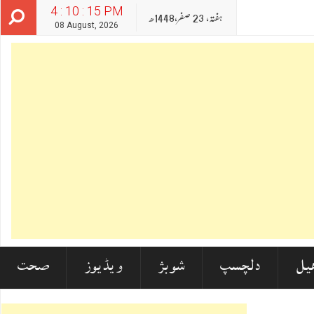
4 : 10 : 17 PM
ہفتہ‬‮,
23
صفر‬,
1448ھ
08 August, 2026
یل
دلچسپ
شوبز
ویڈیوز
صحت