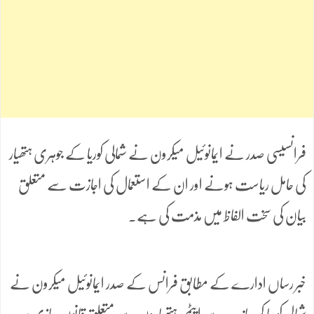
فرانسیسی صدر نے ایمانوئیل میکرون نے شمالی کوریا کے جوہری ہتھیار
کی حامل ریاست ہونے اور ان کے استعمال کی اجازت سے متعلق
بیان کی سخت الفاظ میں مذمت کی ہے۔
خبر رساں ادارے کے مطابق فرانس کے صدر ایمانوئیل میکرون نے