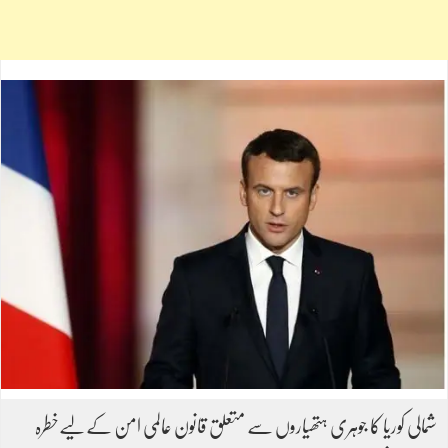
شمالی کوریا کا جوہری ہتھیاروں سے متعلق قانون عالمی امن کےلیےخطرہ