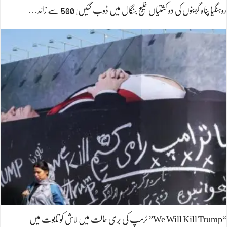
روہنگیا پناہ گزینوں کی دو کشتیاں خلیج بنگال میں ڈوب گئیں! 500 سے زائد…
“We Will Kill Trump” ٹرمپ کی بُری حالت میں لاش کو تابوت میں