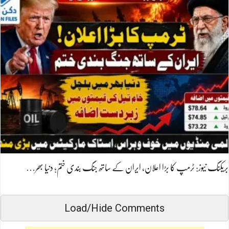
بریکنگ نیوز: ٹرمپ کا بڑا اعلان، ایران کے ساتھ جنگ بندی ختم؛ دنیا بھر…
Load/Hide Comments