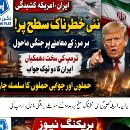
ایران۔امریکہ کشیدگی نئی خطرناک سطح پر، ہرمز کے معاملے پر جنگی ماحول؛ ٹرمپ کی…