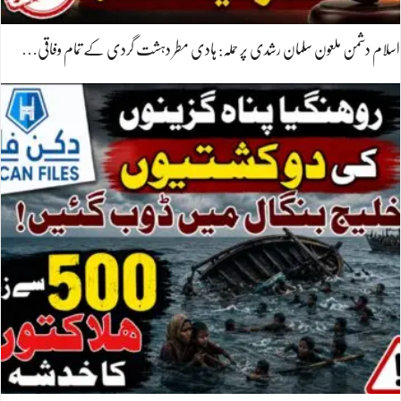
اسلام دشمن ملعون سلمان رشدی پر حملہ: ہادی مطر دہشت گردی کے تمام وفاقی…