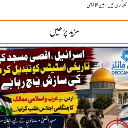
کیٹاگری میں :
بین الاقوامی
مزید پڑھیں