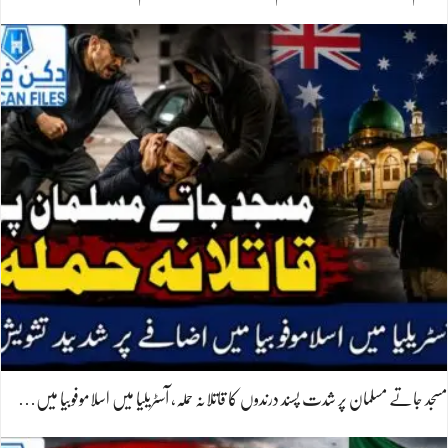
مسجد جاتے مسلمان پر شدت پسند درندوں کا قاتلانہ حملہ، آسٹریلیا میں اسلاموفوبیا میں…