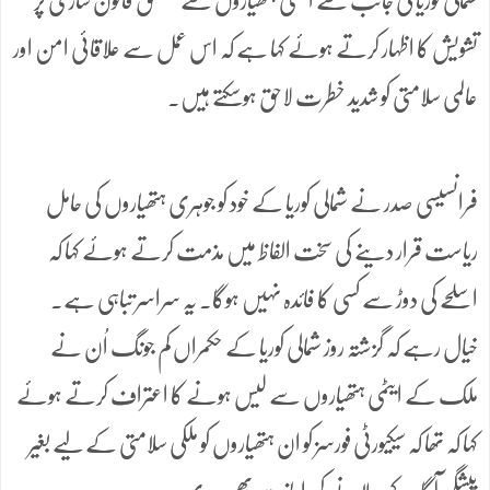
شمالی کوریا کی جانب سے ایٹمی ہتھیاروں سے متعلق قانون سازی پر
تشویش کا اظہار کرتے ہوئے کہا ہے کہ اس عمل سے علاقائی امن اور
عالمی سلامتی کو شدید خطرت لاحق ہوسکتے ہیں۔
فرانسیسی صدر نے شمالی کوریا کے خود کو جوہری ہتھیاروں کی حامل
ریاست قرار دینے کی سخت الفاظ میں مذمت کرتے ہوئے کہا کہ
اسلحے کی دوڑ سے کسی کا فائدہ نہیں ہوگا۔ یہ سراسر تباہی ہے۔
خیال رہے کہ گزشتہ روز شمالی کوریا کے حکمراں کم جونگ اُن نے
ملک کے ایٹمی ہتھیاروں سے لیس ہونے کا اعتراف کرتے ہوئے
کہا کہ تھا کہ سیکیورٹی فورسز کو ان ہتھیاروں کو ملکی سلامتی کے لیے بغیر