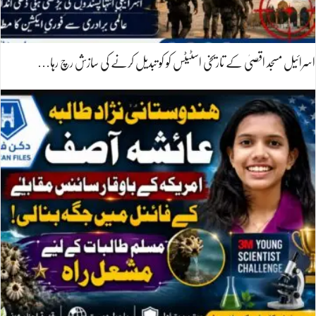
اسرائیل مسجد اقصیٰ کے تاریخی اسٹیٹس کو کو تبدیل کرنے کی سازش رچ رہا…