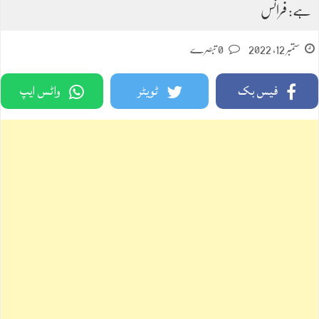
ہے: فرانس
ستمبر 12, 2022
0 تبصرے
فیس بک
ٹویٹر
واٹس ایپ