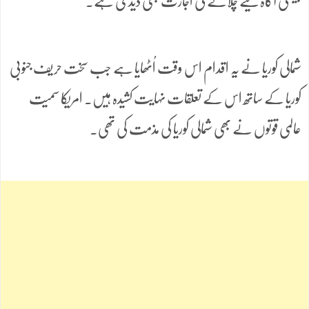
پیشگی آگاہ کیے چلانے کی اجازت بھی دیدی ہے۔
شمالی کوریا نے یہ اقدام اس وقت اُٹھایا ہے جب سخت حریف جنوبی
کوریا کے ساتھ اس کے تعلقات نہایت کشیدہ ہیں۔ امریکا سمیت
عالمی قوتوں نے بھی شمالی کوریا کی مذمت کی تھی۔