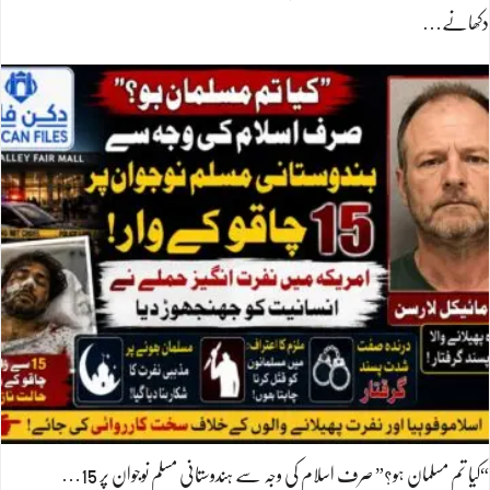
دکھانے…
“کیا تم مسلمان ہو؟” صرف اسلام کی وجہ سے ہندوستانی مسلم نوجوان پر 15…