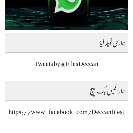
ہماری ٹویٹر فیڈ
Tweets by @FilesDeccan
ہمارا فیس بک پیج
https://www.facebook.com/Deccanfiles1