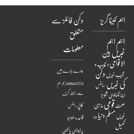
اہم کیٹا گریز
دکن فائلز سے
متعلق
اہم
اہم
معلومات
خبریں
بین
الاقوامی
دلچسپ و
ہمارے بارے میں
دکن
عجیب خبریں
کی خبریں
Contact Us: ہم
سائنس
سے رابطہ کریں
شوبز
اینڈ ٹکنالوجی
قومی
مذہبی
صحت
کاپی رائٹس
مسلم دنیا
خبریں
ویڈیو
قواعد و ضوابط
کھیل
پرائیویسی پالیسی