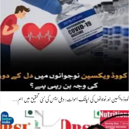
کووڈ ویکسین اور نوجوانوں کی اچانک اموات: دہلی ایمس کی نئی تحقیق میں اہم…