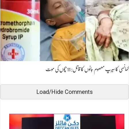
کھانسی کا سیرپ معصوم جانوں کا قاتل! 11 بچوں کی موت
Load/Hide Comments