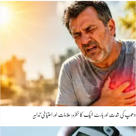
دھوپ کی شدت اور ہارٹ اٹیک کا خطرہ: علامات اور احتیاطی تدابیر