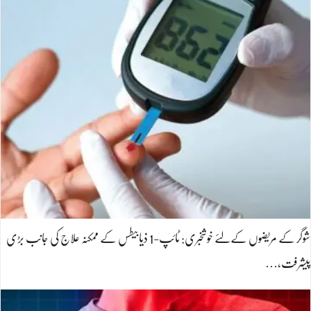
شوگر کے مریضوں کےلئے خوشخبری: ٹائپ-1 ذیابیطس کے ممکنہ علاج کی جانب بڑی
پیشرفت،…