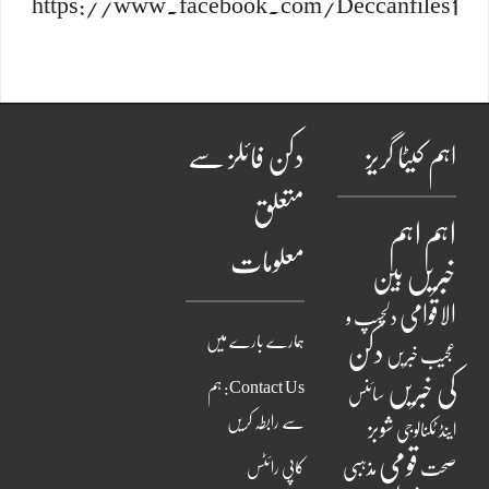
https://www.facebook.com/Deccanfiles1
اہم کیٹا گریز
دکن فائلز سے
متعلق
اہم
اہم
معلومات
خبریں
بین
الاقوامی
دلچسپ و
ہمارے بارے میں
دکن
عجیب خبریں
کی خبریں
Contact Us: ہم
سائنس
سے رابطہ کریں
شوبز
اینڈ ٹکنالوجی
قومی
مذہبی
صحت
کاپی رائٹس