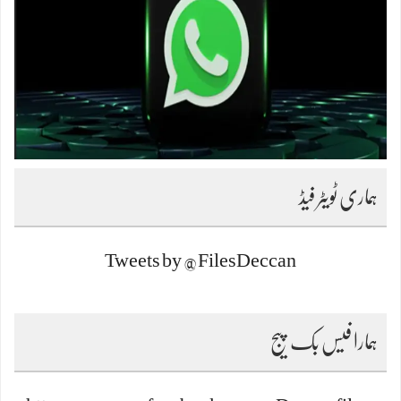
ہماری ٹویٹر فیڈ
Tweets by @FilesDeccan
ہمارا فیس بک پیج