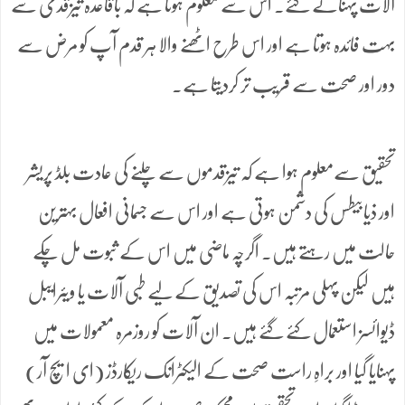
آلات پہنائے گئے۔ اس سے معلوم ہوتا ہے کہ باقاعدہ تیزقدمی سے
بہت فائدہ ہوتا ہے اور اس طرح اٹھنے والا ہر قدم آپ کو مرض سے
دور اور صحت سے قریب تر کردیتا ہے۔
تحقیق سےمعلوم ہوا ہے کہ تیزقدموں سے چلنے کی عادت بلڈ پریشر
اور ذیابیطس کی دشمن ہوتی ہے اور اس سے جسمانی افعال بہترین
حالت میں رہتے ہیں۔ اگرچہ ماضی میں اس کے ثبوت مل چکے
ہیں لیکن پہلی مرتبہ اس کی تصدیق کے لیے طبی آلات یا ویئرایبل
ڈیوائسز استعمال کئے گئے ہیں۔ ان آلات کو روزمرہ معمولات میں
پہنایا گیا اور براہِ راست صحت کے الیکٹرانک ریکارڈز (ای ایچ آر)