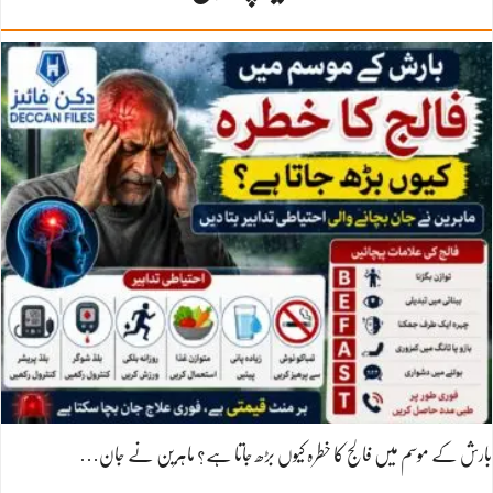
بارش کے موسم میں فالج کا خطرہ کیوں بڑھ جاتا ہے؟ ماہرین نے جان…