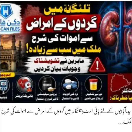
حیدرآبادیوں کےلئے ہائی الرٹ! تلنگانہ میں گردوں کے امراض سے اموات کی شرح
ملک…