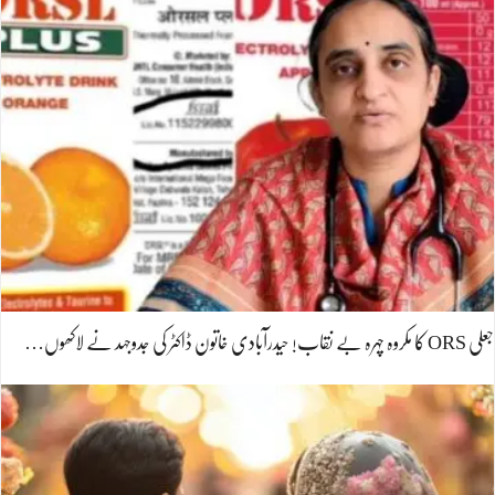
جعلی ORS کا مکروہ چہرہ بے نقاب! حیدرآبادی خاتون ڈاکٹر کی جدوجہد نے لاکھوں…