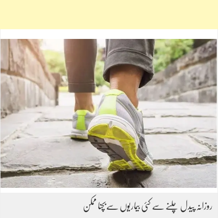
روزانہ پیدل چلنے سے کئی بیماریوں سےبچنا ممکن