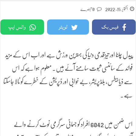
اکتوبر 15, 2022
0 تبصرے
فیس بک
ٹویٹر
واٹس ایپ
پیدل چلنا اور تیزقدمی دنیا کی بہترین ورزش ہے اور اب اس کے مزید
فوائد کے سائنسی ثبوت سامنے آئے ہیں۔ معلوم ہوا ہے کہ اس
سے ذیابیطس، بلڈپریشر، بے خوابی اور ڈپریشن کے خطرے کو ٹالا جاسکتا
ہے۔
اس ضمن میں 6042 افراد کو جسمانی سرگرمی نوٹ کرنے والے