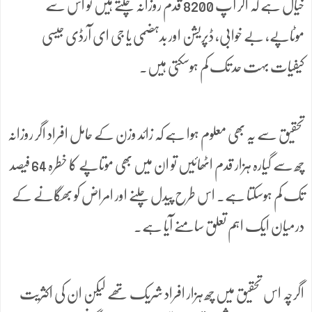
خیال ہے کہ اگر آپ 8200 قدم روزانہ چلتے ہیں تو اس سے
موٹاپے، بے خوابی، ڈپریشن اور بدہضمی یا جی ای آرڈی جیسی
کیفیات بہت حد تک کم ہوسکتی ہیں۔
تحقیق سے یہ بھی معلوم ہوا ہے کہ زائد وزن کے حامل افراد اگر روزانہ
چھ سے گیارہ ہزار قدم اٹھائیں تو ان میں بھی موتاپے کا خطرہ 64 فیصد
تک کم ہوسکتا ہے۔ اس طرح پیدل چلنے اور امراض کو بھگانے کے
درمیان ایک اہم تعلق سامنے آیا ہے۔
اگرچہ اس تحقیق میں چھ ہزار افراد شریک تھے لیکن ان کی اکثریت