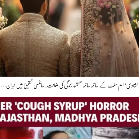
’شادی‘ اہم سنت کے ساتھ ساتھ صحتمند زندگی کی ضمانت! سائنسی تحقیق میں حیران…