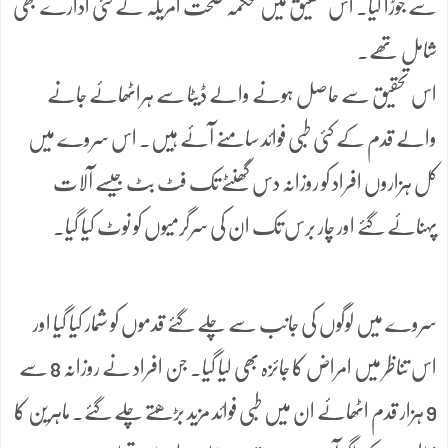
سے جوڑا گیا۔ اس تحقیق میں محکمہ صحت امریکہ کے کئی ادارے بھی
شامل تھے۔
اس تحقیق سے حاصل ہونے والے ڈیٹا سے ہراٹھائے جانے
والے قدم کے کئی طبی فوائد سامنے آئے ہیں۔ اس سروے میں
کل ہزاروں افراد کو روزانہ دس گھنٹے تک فٹ بٹ جیسے آلات
پہنائے گئے اور چار برس تک ان کی سرگرمیوں کو نوٹ کیا گیا۔
سروے میں لوگوں کی جانب سے چلے گئے قدموں کو شمار کیا گیا اور
اس تناظر میں امراض کا جائزہ بھی لیا گیا۔ جن افراد نے روزانہ 8 سے
9 ہزار قدم اٹھائے ان میں طبی فوائد مزید بڑھتے چلے گئے۔ ماہرین کا