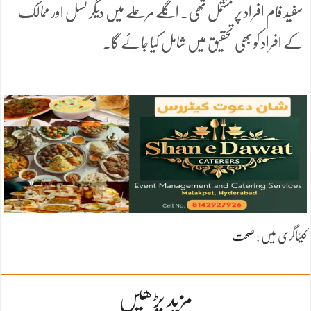
سفید فام افراد پر مشتمل تھی۔ اگلے مرحلے میں دیگر نسل اور ممالک
کے افراد کو بھی تحقیق میں شامل کیا جائے گا۔
کیٹاگری میں :
صحت
مزید پڑھیں