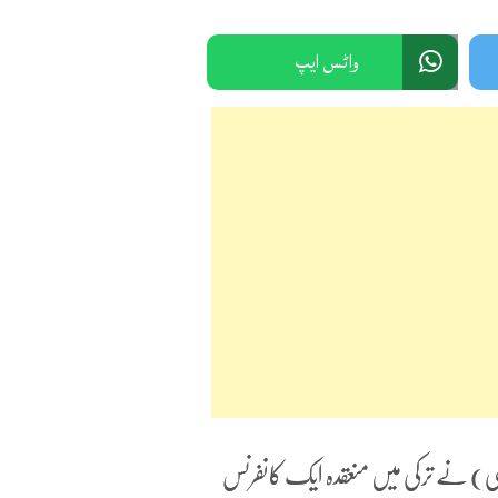
واٹس ایپ
 سی) نے ترکی میں منعقدہ ایک کانفرنس