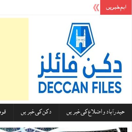
اہم خبریں
’مجھے صرف مسلمان ہونے کی وجہ سے نشانہ بنایا گیا‘! 20 جولائی کے مظاہرین کے سنگین الزامات، راہل گاندھی کے سامنے پولیس پر امتیازی سلوک کا دعویٰ (ویڈیو ضرور دیکھیں)
حیدرآباد و اضلاع کی خبریں
دکن کی خبریں
قوم