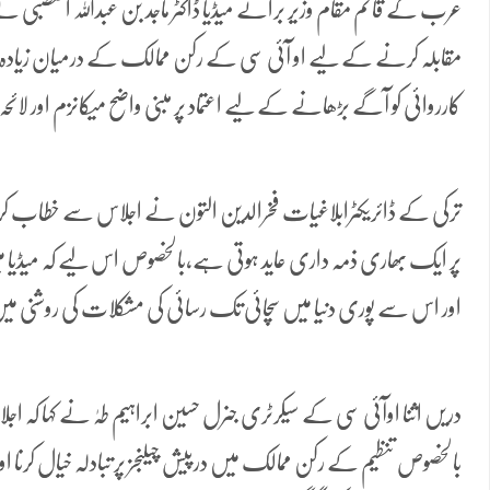
عرب کے قائم مقام وزیر برائے میڈیا ڈاکٹر ماجد بن عبداللہ القصبی نے
مقابلہ کرنے کے لیے او آئی سی کے رکن ممالک کے درمیان زیادہ سے 
کارروائی کو آگے بڑھانے کے لیے اعتماد پر مبنی واضح میکانزم اور لائحہ 
ترکی کے ڈائریکٹرابلاغیات فخرالدین التون نے اجلاس سے خطاب ک
پر ایک بھاری ذمہ داری عاید ہوتی ہے،بالخصوص اس لیے کہ میڈیا می
اور اس سے پوری دنیا میں سچائی تک رسائی کی مشکلات کی روشنی م
دریں اثنا اوآئی سی کے سیکرٹری جنرل حسین ابراہیم طہٰ نے کہا کہ اجلا
بالخصوص تنظیم کے رکن ممالک میں درپیش چیلنجز پر تبادلہ خیال کرنا 