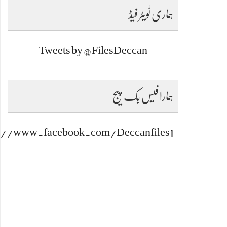
ہماری ٹویٹر فیڈ
Tweets by @FilesDeccan
ہمارا فیس بک پیج
s://www.facebook.com/Deccanfiles1