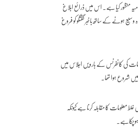
ہ منظور کیا ہے۔ اس میں ذرائع ابلاغ
 وسیع ہونے کے ساتھ باخبر گفتگو کو فروغ
ات کی کانفرنس کے بارویں اجلاس میں
 میں شروع ہوا تھا۔
غلط معلومات کا مقابلہ کرنا ہے کیونکہ
ی ہوچکاہے۔