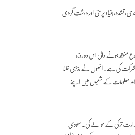
ی، تشدد، بنیاد پرستی اور دہشت گردی
وضوع منعقدہونے والی اس دو روزہ
حکام نے شرکت کی ہے۔انھوں نے مذہبی غلط
 اور معلومات کے شعبوں میں اپنے
 صدارت ترکی کے حوالے کی۔سعودی