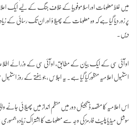
میں غلط معلومات اوراسلاموفوبیا کے خلاف جنگ کے لیے ایک اعلامی
پر زور دیا گیا ہے کہ وہ معلومات کے پھیلاؤ اور ان تک رسائی کے زیادہ
دیں۔
او آئی سی کے ایک بیان کے مطابق، او آئی سی کے وزرائے اطلاع
استنبول اعلامیہ منظورکیا گیا ہے۔ یہ اجلاس ، جو ہفتے کے روز استنبول
اس اعلامیہ کا مقصد ڈیجیٹل دور میں منظم انداز میں پھیلائی جانے والی 
سوشل میڈیا پلیٹ فارمز کی وجہ سے معلومات کا اشتراک زیادہ جمہور