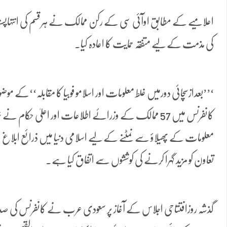
اعلامیے کے مطابق اوآئی سی کے رکن ممالک نے ہر قسم کی انتہاپسند
کی مذمت کے لیے متفقہ حمایت کا اعادہ کیا۔
‘’’بعدازسچائی دورمیں غلط معلومات اور اسلامو فوبیا کا مقابلہ‘‘کے م
کانفرنس میں 57 ممالک کے وزرائے اطلاعات اور اعلیٰ 
معلومات کے پھیلاؤ سے نمٹنے کے لیے اسلامی دنیا میں ذرائع ابلاغ
تعاون کو مزید گہرا کرنے کی کوششوں سے اتفاق کیا ہے۔
گذشہ روزافتتاحی اجلاس کے آغاز پر سعودی عرب نے کانفرنس کی