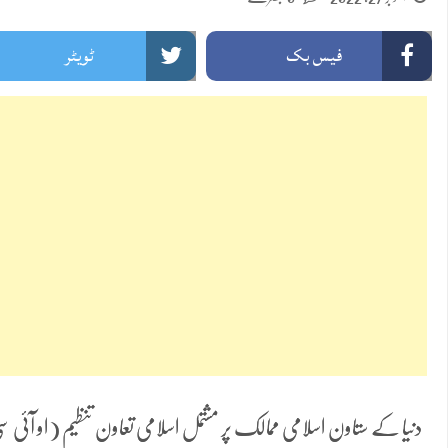
فیس بک
ٹویٹر
دنیا کے ستاون اسلامی ممالک پر مشتمل اسلامی تعاون تنظیم (او آئی