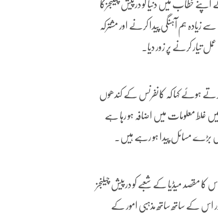
 اپنے خطاب میں دنیا کو درپیش چیلنجزکا
زیادہ ہم آہنگی پیدا کرنے اور مشترکہ
عمل تیار کرنے پر زور دیا۔
رتے ہوئے کہا کہ کانفرنس کے کندھوں
ں غلط معلومات میں اضافہ ہو رہا ہے
یں بڑے مسائل پیدا ہو رہے ہیں۔
س کا مقصد میڈیا کے شعبے کو درپیش چیلنجز
اور اس کے ساتھ ساتھ مذہبی امور کے