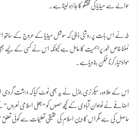
حوالے سے میڈیا کی گفتگو کا جائزہ لینا ہے۔
طہٰ نے اس بات پر روشنی ڈالی کہ سوشل میڈیا کے عروج کے ساتھ
نمٹنا خاص طور پراہمیت کا حامل ہے کیونکہ اس نے کسی کے لیے بھی خبری
مواد تیار کرنا ممکن بنا دیاہے۔
اس کے علاوہ، سیکرٹری جنرل نے یہ بھی نوٹ کیا کہ دہشت گردی او
اضافے نے نوجوان آبادی کے کچھ حصوں کو “جعلی اسلامی نعروں”
حاصل کی ہے مگراس کا دین اسلام کی حقیقی تعلیمات سے کوئی تعل