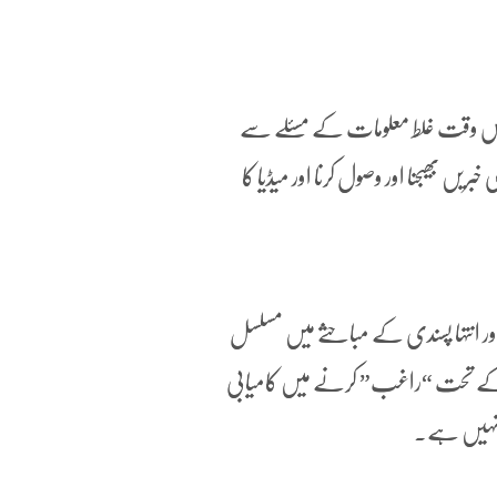
 اس وقت غلط معلومات کے مسئلے سے
ں بھیجنا اور وصول کرنا اور میڈیا کا
ر انتہا پسندی کے مباحثے میں مسلسل
 کے تحت “راغب” کرنے میں کامیابی
ق نہیں ہے۔