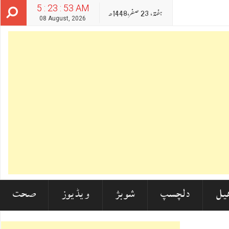
5 : 23 : 53 AM
ہفتہ‬‮,
23
صفر‬,
1448ھ
08 August, 2026
یل
دلچسپ
شوبز
ویڈیوز
صحت