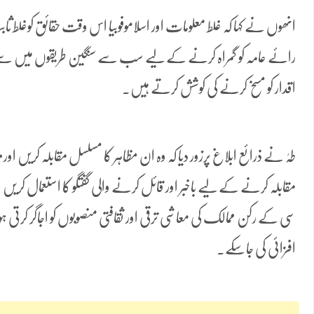
انھوں نے کہا کہ غلط معلومات اور اسلاموفوبیا اس وقت حقائق کوغلط ثا
رائے عامہ کو گمراہ کرنے کے لیے سب سے سنگین طریقوں میں سے ا
اقدار کو مسخ کرنے کی کوشش کرتے ہیں۔
طہٰ نے ذرائع ابلاغ پرزور دیا کہ وہ ان مظاہر کا مسلسل مقابلہ کریں اورمیڈ
مقابلہ کرنے کے لیے باخبر اور قائل کرنے والی گفتگو کا استعمال کریں اور
سی کے رکن ممالک کی معاشی ترقی اور ثقافتی منصوبوں کو اجاگر کرتی ہوں
افزائی کی جاسکے۔