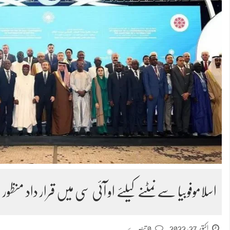
اسلاموفوبیا سےنمٹنے کیلئے او آئی سی میں قرار داد منظور
اکتوبر 27, 2022
0 تبصرے