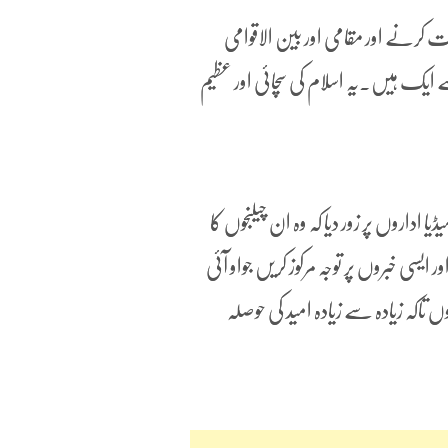
بت کرنے اور مقامی اور بین الاقوامی
یک ہیں۔یہ اسلام کی سچائی اور عظیم
یا اداروں پر زور دیا کہ وہ ان چیلنجوں کا
 ایسی خبروں پر توجہ مرکوز کریں جواو آئی
 تاکہ زیادہ سے زیادہ امید کی حوصلہ