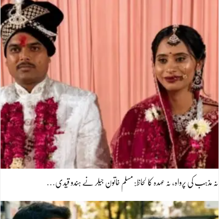
نہ مذہب کی پرواہ، نہ عہدہ کا لحاظ: مسلم خاتون جیلر نے ہندو قیدی…