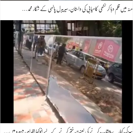
منہ میں قلم دبا کر لکھی کامیابی کی داستان، سیریبرل پالسی کے شکار محمد…
سڑک کنارے پیشاب کرنے کی لعنت ختم کرنے کے لیے انوکھا اقدام، میسورو میں…