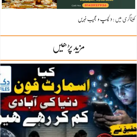
کیٹاگری میں :
دلچسپ و عجیب خبریں
مزید پڑھیں