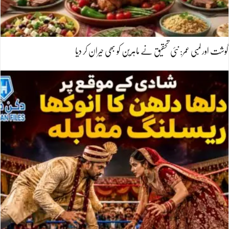
گوشت اور لمبی عمر: نئی تحقیق نے ماہرین کو بھی حیران کر دیا