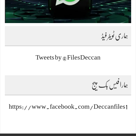
ہماری ٹویٹر فیڈ
Tweets by @FilesDeccan
ہمارا فیس بک پیج
https://www.facebook.com/Deccanfiles1