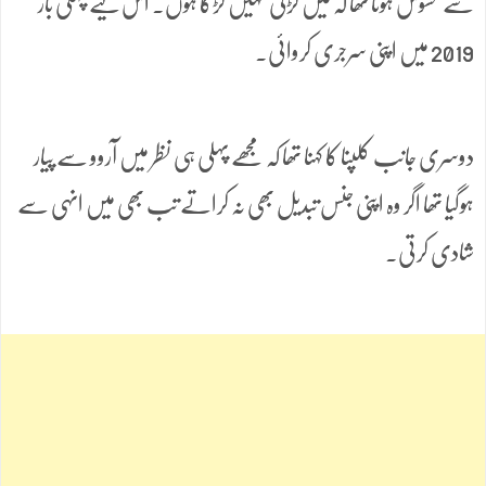
سے محسوس ہوتا تھا کہ میں لڑکی نہیں لڑکا ہوں۔ اس لیے پہلی بار
2019 میں اپنی سرجری کروائی۔
دوسری جانب کلپنا کا کہنا تھا کہ مجھے پہلی ہی نظر میں آروو سے پیار
ہوگیا تھا اگر وہ اپنی جنس تبدیل بھی نہ کراتے تب بھی میں انہی سے
شادی کرتی۔