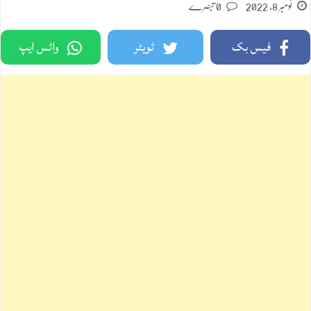
نومبر 8, 2022
0 تبصرے
فیس بک
ٹویٹر
واٹس ایپ