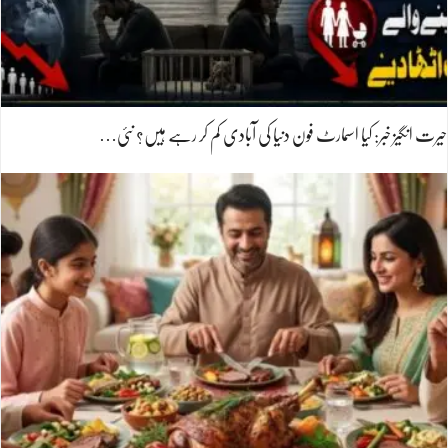
حیرت انگیز خبر: کیا اسمارٹ فون دنیا کی آبادی کم کر رہے ہیں؟ نئی…