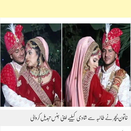
خاتون ٹیچر نے طالبہ سے شادی کیلیے اپنی جنس تبدیل کروالی