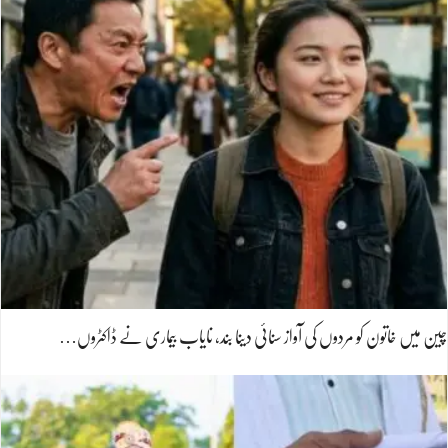
چین میں خاتون کو مردوں کی آواز سنائی دینا بند، نایاب بیماری نے ڈاکٹروں…