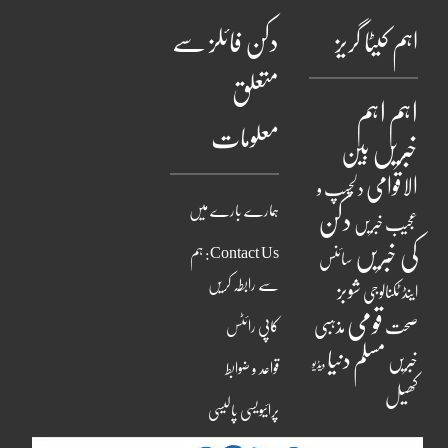
اہم کیٹا گریز
دکن فائلز سے
متعلق
اہم
اہم
معلومات
خبریں
بین
الاقوامی
دلچسپ و
ہمارے بارے میں
دکن
عجیب خبریں
کی خبریں
Contact Us: ہم
سائنس
سے رابطہ کریں
شوبز
اینڈ ٹکنالوجی
قومی
مذہبی
صحت
کاپی رائٹس
مسلم دنیا
خبریں
ویڈیو
قواعد و ضوابط
کھیل
پرائیویسی پالیسی