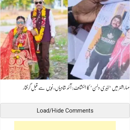
مہاراشٹر میں ‘لُٹیری دلہن’ کا انکشاف: آٹھ شادیاں، نویں سے قبل گرفتار
Load/Hide Comments