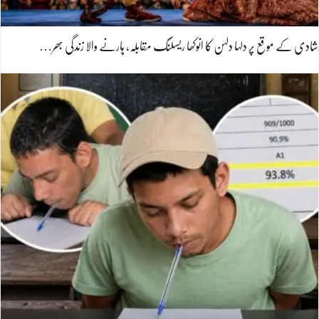
شادی کے موقع پر دلہا دلہن کا انوکھا ریسلنگ مقابلہ، ہارنے والا زندگی بھر…