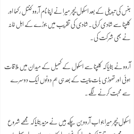
جنس کی تبدیلی کے بعد اسکول ٹیچر میرا نے اپنا نام آروو کنتل رکھا اور
کلپنا سے شادی کرلی۔ شادی کی تقریب میں جوڑے کے اہل خانہ
نے بھی شرکت کی۔
آروو نے بتایا کہ کلپنا سے اسکول کے کھیل کے میدان میں ملاقات
ہوئی اور تھوڑی بات چیت کے بعد ہی ہم دونوں ایک دوسرے
سے محبت کرنے لگے۔
اسکول ٹیچر میرا جو اب آروو بن چکے ہیں نے مزید بتایا کہ مجھے شروع