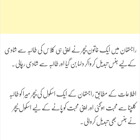
راجستھان میں ایک خاتون ٹیچر نے اپنی ہی کلاس کی طالبہ سے شادی
کےلیے جنس تبدیل کرواکر دلہا بن گیا اور طالبہ سے شادی رچالی۔
اطلاعات کے مطابق راجستھان کے ایک اسکول کی ٹیچر مِیرا کو طالبہ
کلپنا سے محبت ہوگئی اور اپنی محبت کو پانے کے لیے اسکول ٹیچر
نے جنس بھی تبدیل کروالی۔