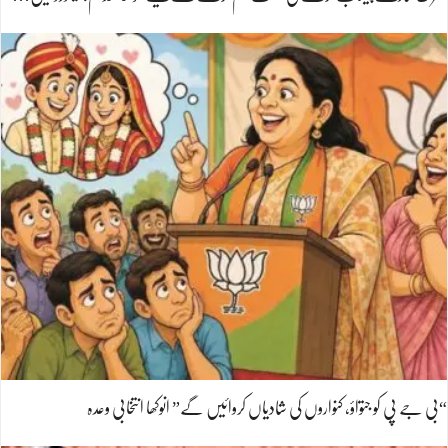
“بی جے پی کو جتواؤ، کنواروں کی شادیاں کروائیں گے” انوکھا انتخابی وعدہ