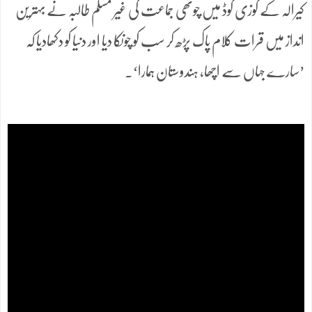
کیرالہ کے کوزی کوڈ میں چوتھی جماعت کی غیر مسلم طالبہ نے بہترین
انداز میں قرات کلام پاک پڑھ کر سب کو چونکا دیا اور دنیا کو دکھادیا کہ
’سارے جہاں سے اچھا، ہندوستان ہمارا‘۔