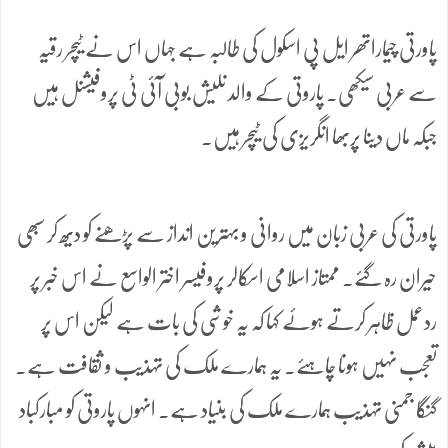
پاورتی چیماراتھر ایل پی اسکول کی طالبہ ہے جہاں اس نے ٹیچر رقیہ
سے عربی سیکھی۔ پاروتی کے والد نلیش بوبی آئی ٹی پروفیشنل ہیں
جبکہ ماں دینا پربھا انگریزی کی ٹیچر ہیں۔
پاورتی کی عربی زبان میں روانی و بہترین انداز سے پڑھنے کو دیھ کر سبھی
حیران رہ گئے۔ ممتاز اسلامی اسکالر پروفیسر اختر الواسع نے اس خبر پر
ردعمل ظاہر کرتے ہوئے کہا کہ یہ خوشی کی بات ہے لیکن اس پر
تعجب نہیں ہونا چاہئے۔ یہ ہمارے ملک کی تہذیب و ثقافت ہے۔
گنگا جمنی تہذیب ہمارے ملک کی بنیاد ہے۔ انہوں پاروتی کو مبارکباد