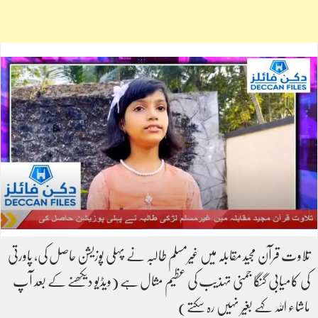
تلاوت قرآن مجید مقابلہ میں غیرمسلم طالبہ نے پہلی پوزیشن حاصل کی، پاورتی
کی کامیابی گنگا جمنی تہذیب کی عظیم مثال ہے (ویڈیو دیکھنے کے بعد آپ
ماشاء اللہ کہے بغیر نہیں رہ سکتے)