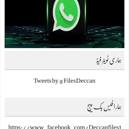
ہماری ٹویٹر فیڈ
Tweets by @FilesDeccan
ہمارا فیس بک پیج
https://www.facebook.com/Deccanfiles1