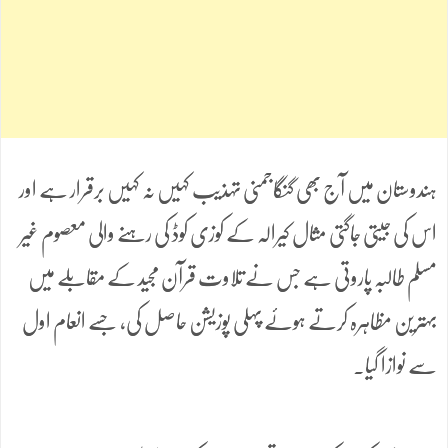
ہندوستان میں آج بھی گنگاجمنی تہذیب کہیں نہ کہیں برقرار ہے اور
اس کی جیتی جاگتی مثال کیرالہ کے کوزی کوڈ کی رہنے والی معصوم غیر
مسلم طالبہ پاروتی ہے جس نے تلاوت قرآن مجید کے مقابلے میں
بہترین مظاہرہ کرتے ہوئے پہلی پوزیشن حاصل کی، جسے انعام اول
سے نوازا گیا۔