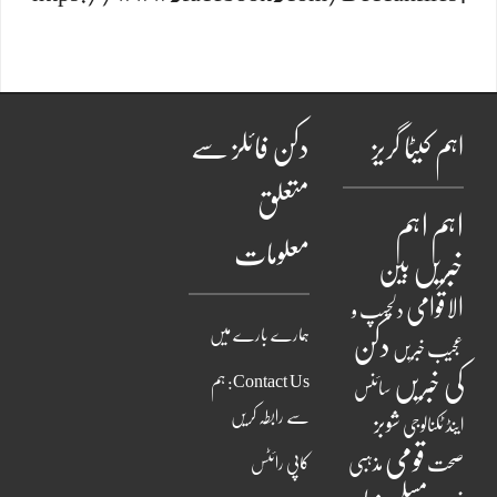
اہم کیٹا گریز
دکن فائلز سے
متعلق
اہم
اہم
معلومات
خبریں
بین
الاقوامی
دلچسپ و
ہمارے بارے میں
دکن
عجیب خبریں
کی خبریں
Contact Us: ہم
سائنس
سے رابطہ کریں
شوبز
اینڈ ٹکنالوجی
قومی
مذہبی
صحت
کاپی رائٹس