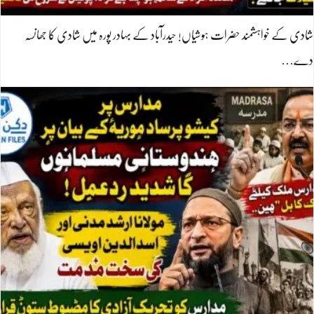
شادی کے خواہشمند حضرات ہوشیاں! حیدرآباد کے بہادر پورہ میں شادی کا جھانسہ
دے…