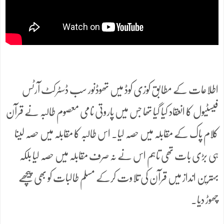
اطلاعات کے مطابق کوزی کوڈ میں تھوڈنور سب ڈسٹرکٹ آرٹس
فیسٹیول کا انعقاد کیا گیا تھا جس میں پاروتی نامی معصوم طالبہ نے قرآن
کلام پاک کے مقابلہ میں حصہ لیا۔ اس طالبہ کا مقابلہ میں حصہ لینا
ہی بڑی بات تھی تاہم اس نے نہ صرف مقابلہ میں حصہ لیا بلکہ
بہترین انداز میں قرآن کی تلاوت کرکے مسلم طالبات کو بھی پیچھے
چھوڑ دیا۔