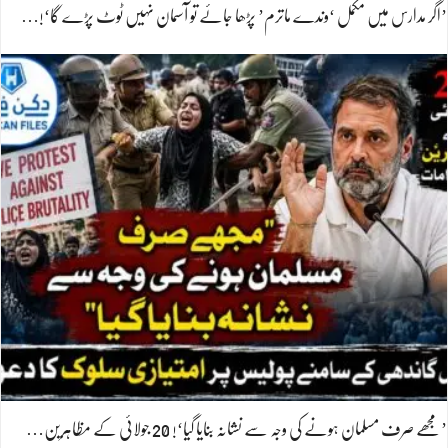
’اگر مدارس میں مکمل ‘وندے ماترم’ پڑھا جائے تو آسمان نہیں ٹوٹ پڑے گا‘!…
’مجھے صرف مسلمان ہونے کی وجہ سے نشانہ بنایا گیا‘! 20 جولائی کے مظاہرین…