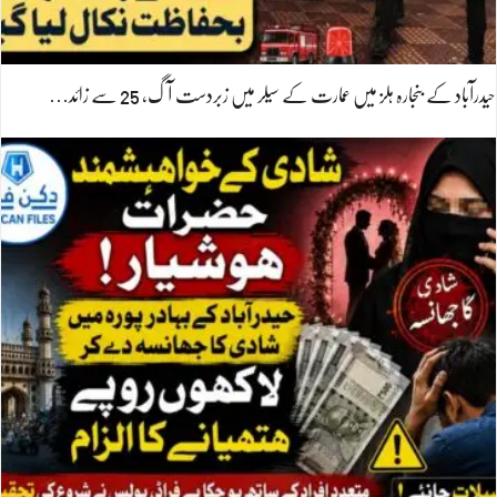
حیدرآباد کے بنجارہ ہلز میں عمارت کے سیلر میں زبردست آگ، 25 سے زائد…