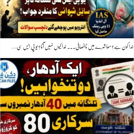
خدا کون ہے؟ معاشرے میں ناانصافی۔۔۔ خدا کیوں نہیں آتا؟ یو پی ایس سی…