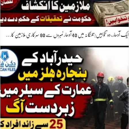
ایک آدھار، دو تنخواہیں! تلنگانہ میں 40 آدھار نمبروں سے 80 سرکاری ملازمین کا…