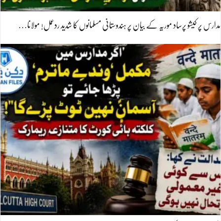
مدارس پر کیشو پرساد موریہ کے بیان پر ہندوستانی مسلمانوں کا شدید ردعمل! مولانا…