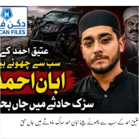
عتیق احمد کے سب سے چھوٹے بیٹے ابان احمد سڑک حادثے میں جاں بحق