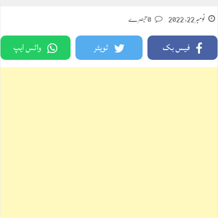
نومبر 22, 2022
0 تبصرے
فیس بک
ٹویٹر
واٹس ایپ