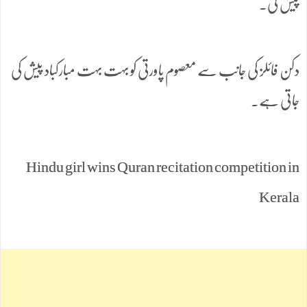
پیش کی۔
دکن فائلز کی جانب سے معصوم پاورتی کو بہت بہت مبارکباد پیش کی
جاتی ہے۔
Hindu girl wins Quran recitation competition in
Kerala