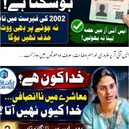
ایس آئی آر پر ضروری اور اہم وضاحت: صرف دو صورتوں میں ووٹر لسٹ…