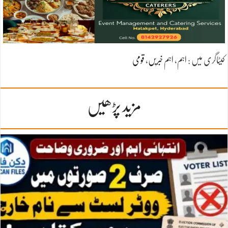
کیٹاگری میں :
اہم
،
اہم خبریں
،
قومی
مزید پڑھیں