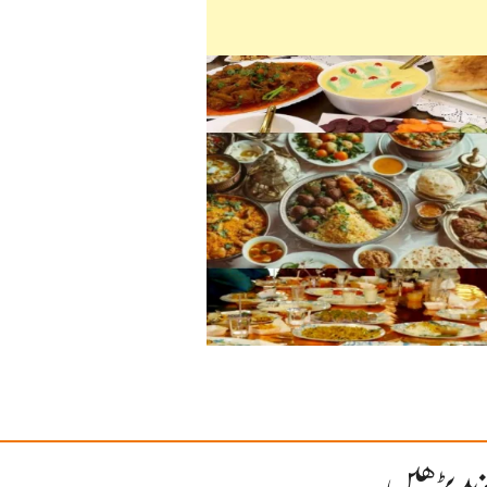
ید پڑھیں