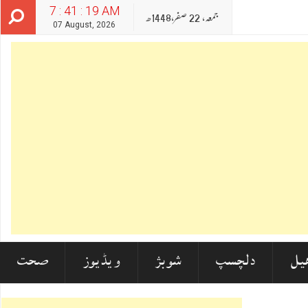
7 : 41 : 20 AM
جمعہ‬‮,
22
صفر‬,
1448ھ
07 August, 2026
یل
دلچسپ
شوبز
ویڈیوز
صحت