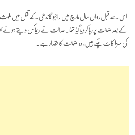
کی سزا کاٹ چکے ہیں، وہ ضمانت کا حقدار ہے۔