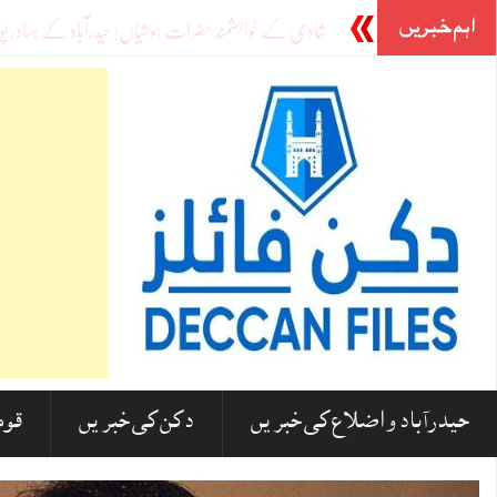
اہم خبریں
مدارس پر کیشو پرساد موریہ کے بیان پر ہندوستانی مس
_
حیدرآباد و اضلاع کی خبریں
دکن کی خبریں
قوم