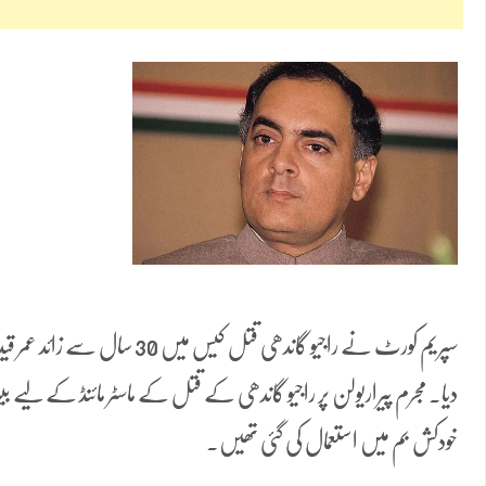
سپریم کورٹ نے راجیو گاندھی قتل کی
دیا۔ مجرم پیراریولن پر راجیو گاندھی کے قتل کے ماسٹر مائنڈ کے لیے بیٹ
خودکش بم میں استعمال کی گئی تھیں۔