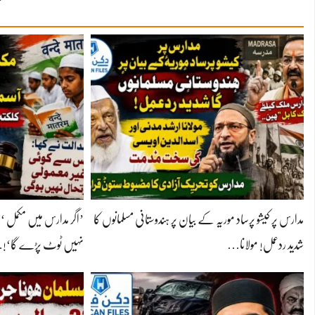
مدارس پر کیشو پرساد موریہ کے بیان پر ہندوستانی مسلمانوں کا
’اگر مدارس میں مکمل ‘
شدید ردعمل! مولانا…
نہیں ٹوٹ پڑے گا‘!