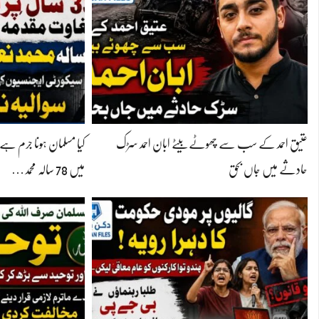
عتیق احمد کے سب سے چھوٹے بیٹے ابان احمد سڑک
حادثے میں جاں بحق
میں 78 سالہ محمد…