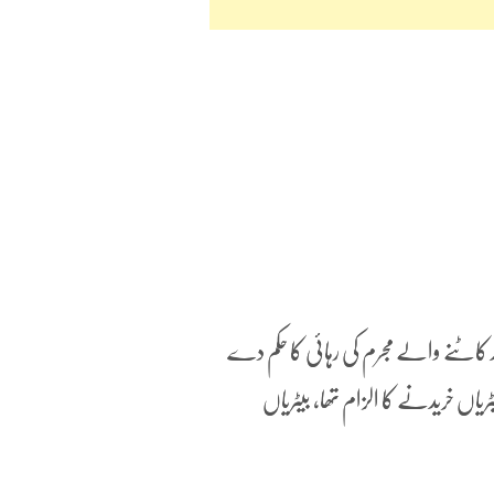
س میں 30 سال سے زائد عمر قید کاٹنے والے مجرم کی رہائی کا حکم دے
ریاں خریدنے کا الزام تھا، بیٹریاں