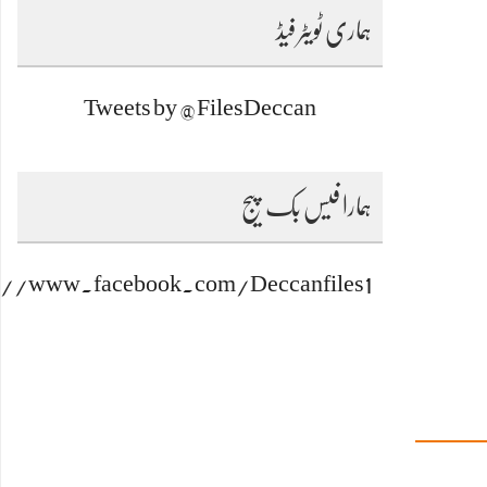
ہماری ٹویٹر فیڈ
Tweets by @FilesDeccan
ہمارا فیس بک پیج
s://www.facebook.com/Deccanfiles1