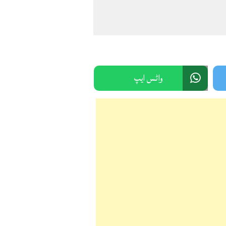
واٹس ایپ