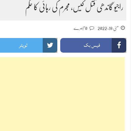
راجیو گاندھی قتل کیس، مجرم کی رہائی کا حکم
مئی 18, 2022
0 تبصرے
فیس بک
ٹویٹر