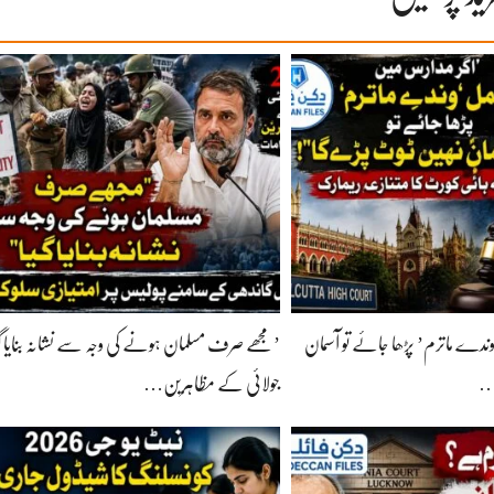
وندے ماترم’ پڑھا جائے تو آسمان
…
جولائی کے مظاہرین…