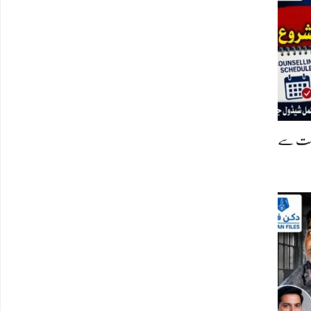
2 کونسلنگ کا شیڈول جاری، 4 اگست سے