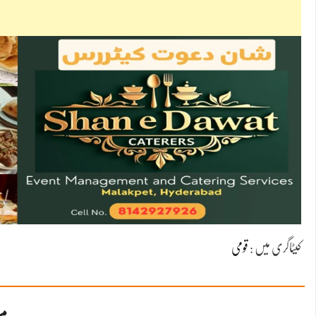
کیٹاگری میں :
قومی
مز