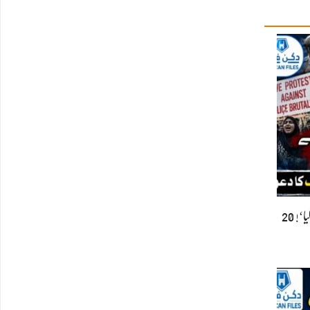
’مجھے صرف مسلمان ہونے کی وجہ سے نشانہ بنایا گیا‘! 20