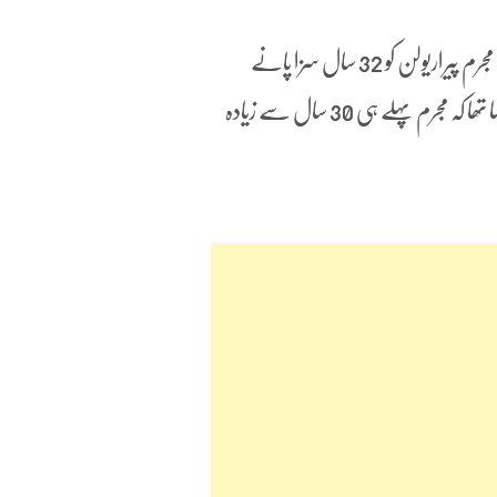
اس سے قبل رواں سال مارچ میں راجیو گاندھی کے قتل میں ملوث مجرم پیراریولن کو 32 سال سزا پانے
کے بعد ضمانت پر رہا کردیا گیا تھا۔ عدالت نے ریماکس دیتے ہوئے کہا تھا کہ مجرم پہلے ہی 30 سال سے زیادہ