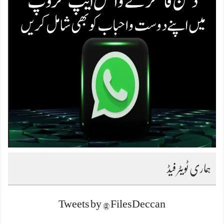
ہماری ٹویٹر فیڈ
Tweets by @FilesDeccan