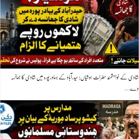
شادی کے خواہشمند حضرات ہوشیاں! حیدرآباد کے بہادر پورہ میں شادی کا جھانسہ
دے…