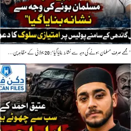
’مجھے صرف مسلمان ہونے کی وجہ سے نشانہ بنایا گیا‘! 20 جولائی کے مظاہرین…