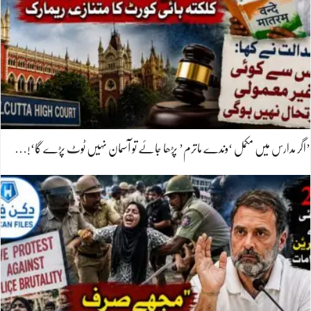
’اگر مدارس میں مکمل ‘وندے ماترم’ پڑھا جائے تو آسمان نہیں ٹوٹ پڑے گا‘!…