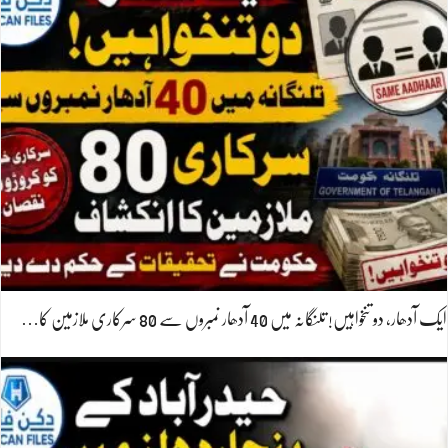
ایک آدھار، دو تنخواہیں! تلنگانہ میں 40 آدھار نمبروں سے 80 سرکاری ملازمین کا…