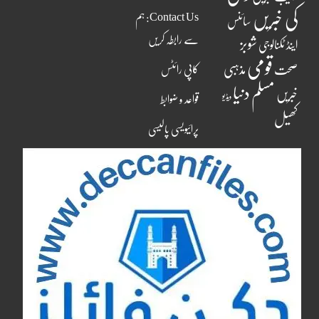
کی خبریں
Contact Us: ہم
سائنس
سے رابطہ کریں
شوبز
اینڈ ٹکنالوجی
قومی
مذہبی
صحت
کاپی رائٹس
مسلم دنیا
خبریں
ویڈیو
قواعد و ضوابط
کھیل
پرائیویسی پالیسی