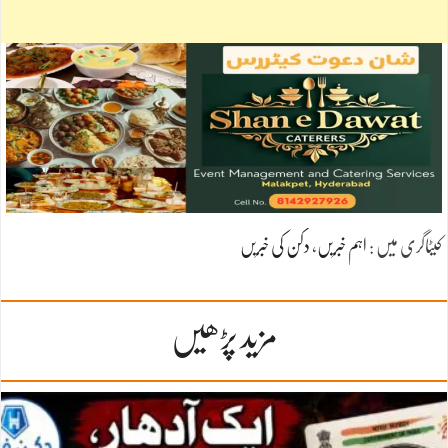
کیٹاگری میں :
اہم خبریں
،
دکن کی خبریں
مزید پڑھیں