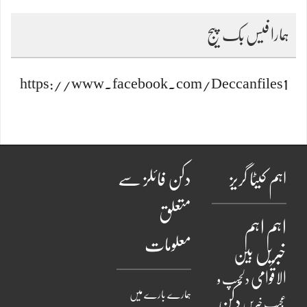
ہمارا فیس بک پیج
https://www.facebook.com/Deccanfiles1
اہم کیٹا گریز
دکن فائلز سے
متعلق
اہم
اہم
معلومات
خبریں
بین
الاقوامی
دلچسپ و
ہمارے بارے میں
دکن
عجیب خبریں