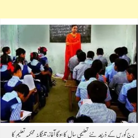
برج کورس کے ذریعہ نئے تعلیمی سال کا ہوگا آغاز، تلنگانہ محکمہ تعلیم کا