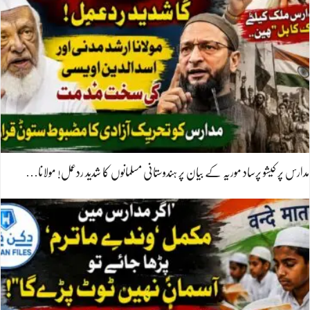
مدارس پر کیشو پرساد موریہ کے بیان پر ہندوستانی مسلمانوں کا شدید ردعمل! مولانا…