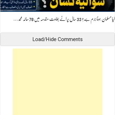
کیا مسلمان ہونا جرم ہے؟ 33 سال پرانے بغاوت مقدمہ میں 78 سالہ محمد…
Load/Hide Comments