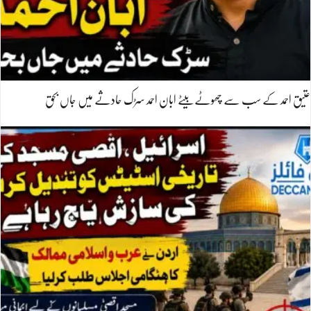
عتیق احمد کے سب سے چھوٹے بیٹے ابان احمد سڑک حادثے میں جاں بحق