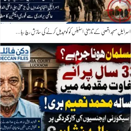
اسرائیل مسجد اقصیٰ کے تاریخی اسٹیٹس کو کو تبدیل کرنے کی سازش رچ رہا…