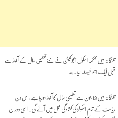
تلنگانہ میں محکمہ اسکول ایجوکیشن نے نئے تعلیمی سال کے آغاز سے
قبل ایک اہم فیصلہ لیا ہے۔
تلنگانہ میں 13 جون سے تعلیمی سال کا آغاز ہورہا ہے، اس دن
ریاست کے تمام اسکولز کی کشادگی عمل میں آئے گی۔ اسی دوران