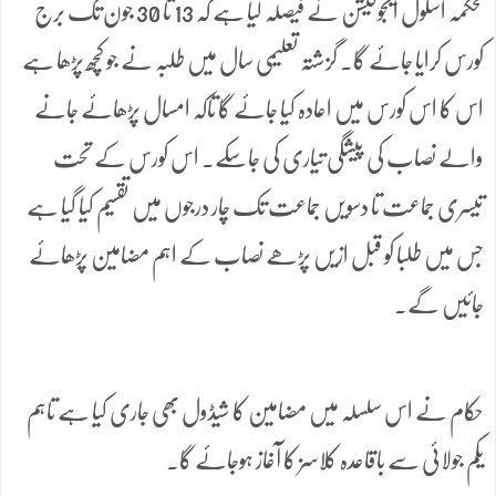
محکمہ اسکول ایجوکیشن نے فیصلہ لیا ہے کہ 13 تا 30 جون تک برج
کورس کرایا جائے گا۔ گزشتہ تعلیمی سال میں طلبہ نے جو کچھ پڑھا ہے
اس کا اس کورس میں اعادہ کیا جائے گا تاکہ امسال پڑھائے جانے
والے نصاب کی پیشگی تیاری کی جاسکے۔ اس کورس کے تحت
تیسری جماعت تا دسویں جماعت تک چار درجوں میں تقسیم کیا گیا ہے
جس میں طلبا کو قبل ازیں پڑھے نصاب کے اہم مضامین پڑھائے
جائیں گے۔
حکام نے اس سلسلہ میں مضامین کا شیڈول بھی جاری کیا ہے تاہم
یکم جولائی سے باقاعدہ کلاسز کا آغاز ہوجائے گا۔