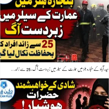
حیدرآباد کے بنجارہ ہلز میں عمارت کے سیلر میں زبردست آگ، 25 سے زائد…