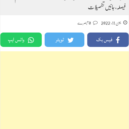
فیصلہ، جانیں تفصیلات
جون 11, 2022
0 تبصرے
فیس بک
ٹویٹر
واٹس ایپ