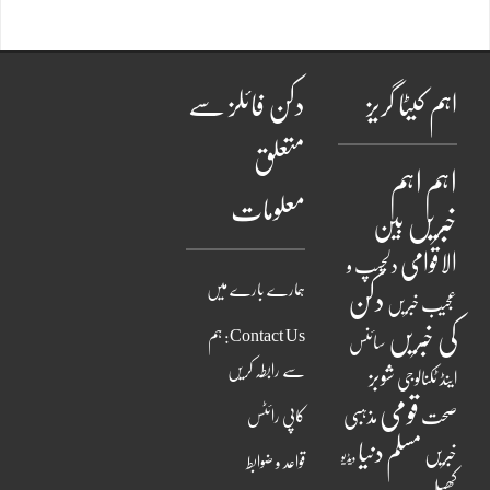
اہم کیٹا گریز
دکن فائلز سے
متعلق
اہم
اہم
معلومات
خبریں
بین
الاقوامی
دلچسپ و
ہمارے بارے میں
دکن
عجیب خبریں
کی خبریں
Contact Us: ہم
سائنس
سے رابطہ کریں
شوبز
اینڈ ٹکنالوجی
قومی
مذہبی
صحت
کاپی رائٹس
مسلم دنیا
خبریں
ویڈیو
قواعد و ضوابط