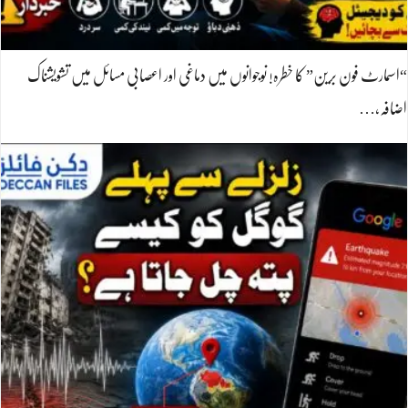
“اسمارٹ فون برین” کا خطرہ! نوجوانوں میں دماغی اور اعصابی مسائل میں تشویشناک
اضافہ،…