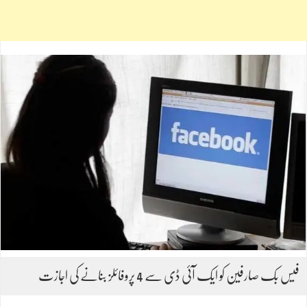
فیس بک صارفین کو ایک آئی ڈی سے 4 پروفائلز بنانے کی اجازت