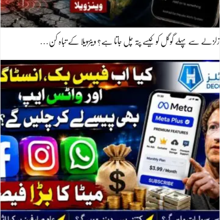
زلزلے سے پہلے گوگل کو کیسے پتہ چل جاتا ہے؟ وینزویلا کے تباہ کن…