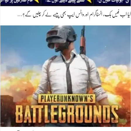
کیا اب فیس بک، انسٹاگرام اور واٹس ایپ بھی پیسے لے کر چلیں گے؟…