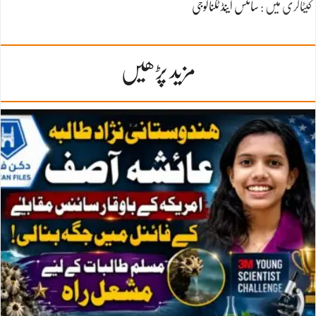
کیٹاگری میں :
سائنس اینڈ ٹکنالوجی
مزید پڑھیں