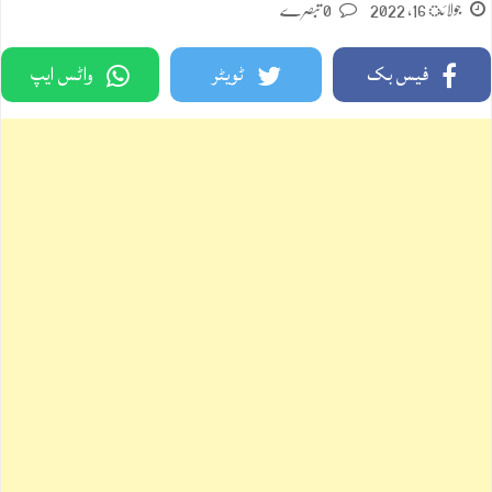
جولائ 16, 2022
0 تبصرے
فیس بک
ٹویٹر
واٹس ایپ