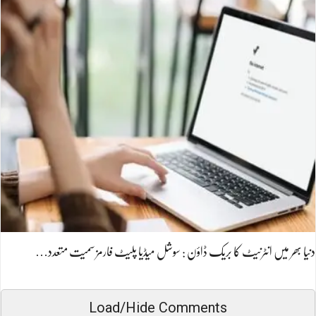
دنیا بھر میں انٹرنیٹ کا بریک ڈاؤن : سوشل میڈیا پلیٹ فارمز سمیت متعدد…
Load/Hide Comments