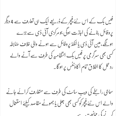
فیس بک کے اس نئے فیچر کےذریعے ایک ہی تعارف سے 4 دیگر
پروفائل بنانے کی اجازت ہوگی جو مرکزی آئی ڈی سےجڑے
ہونگے،مین آئی ڈی یا لنکڈ پروفائل سے ہونے والی خلاف ضابطہ
کسی بھی سرگرمی پر فیس بک انتظامیہ کی طرف سے آنے والے
ردعمل کا اطلاق تمام اکاؤنٹس پر ہوگا۔
سماجی رابطے کی ویب سائٹ کی طرف سے متعارف کرائے جانے
والے اس نئے فیچر کو کسی بھی جعلی یا جھوٹے مقاصد کیلئے استعمال
کرنے کی ممانعت ہے۔