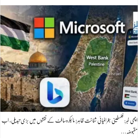
اچھی خبر: فلسطینی جغرافیائی شناخت ظاہر! مائیکروسافٹ کے نقشوں میں بڑی تبدیلی، اب
مقبوضہ…