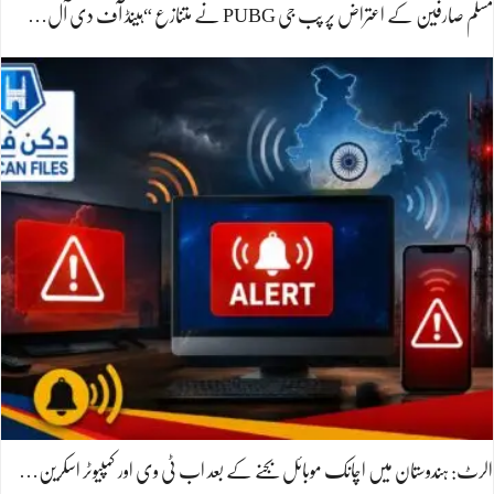
مسلم صارفین کے اعتراض پر پب جی PUBG نے متنازع “ہینڈ آف دی آل…
الرٹ: ہندوستان میں اچانک موبائل بجنے کے بعد اب ٹی وی اور کمپیوٹر اسکرین…