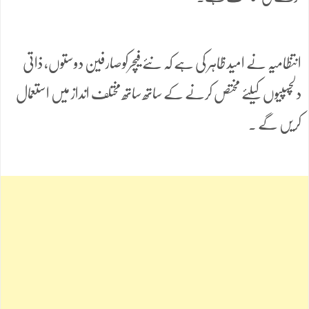
انتظامیہ نے امید ظاہر کی ہے کہ نئے فیچرکوصارفین دوستوں، ذاتی
دلچسپیوں کیلئے مختص کرنے کے ساتھ ساتھ مختلف انداز میں استعمال
کریں گے ۔