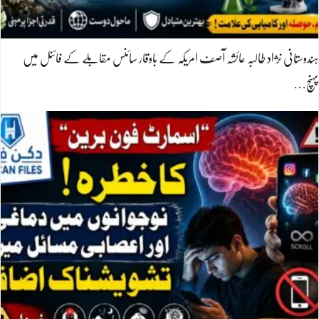
ہندوستانی نژاد طالبہ عائشہ آصف امریکہ کے باوقار سائنس مقابلے کے فائنل میں
پہنچ…