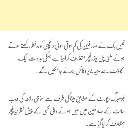
فیس بک نے صارفین کی کم ہوتی ہوئی دلچسپی کو مدنظر رکھتے ہوتے
ہوئے ملٹی پل یوزر فیچر متعارف کرادیا ہے جسکی بدولت ایک
اکاؤنٹ سے مزید 4پروفائل بنائے جاسکیں گے۔
بلومبرگ رپورٹ کے مطابق میٹا کی طرف سے سماجی رابطہ کی ویب
سائٹ کے صارفین میں میں ہو نے والی کمی کے پیش نظر نیا فیچر
متعارف کرایا گیا ہے۔