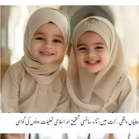
بیٹیاں واقعی رحمت ہیں! تازہ سائنسی تحقیق اور اسلامی تعلیمات دونوں کی گواہی