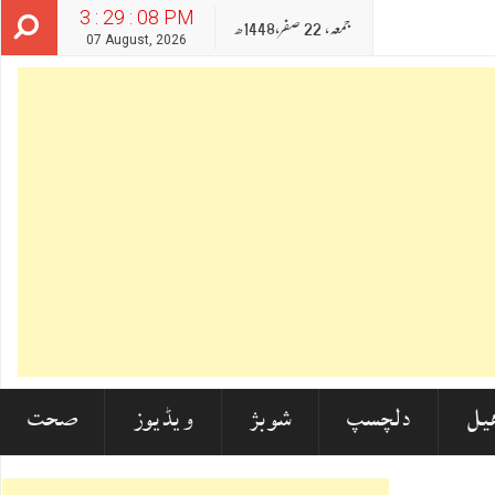
3 : 29 : 09 PM
جمعہ‬‮,
22
صفر‬,
1448ھ
07 August, 2026
یل
دلچسپ
شوبز
ویڈیوز
صحت