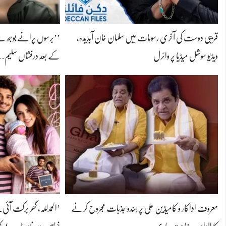
قریبی دوست کی آخری رسومات میں سلمان خان آبدیدہ،
’’برسوں پرانے بوجھ س
ویڈیو سوشل میڈیا پر وائرل
کے بعد درفشاں سلیم
معروف اداکار و کامیڈین علی پر ہندو جذبات مجروح کرنے
’الحمدللہ، گھر برکت آئی۔