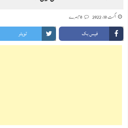
اگست 10, 2022
0 تبصرے
فیس بک
ٹویٹر