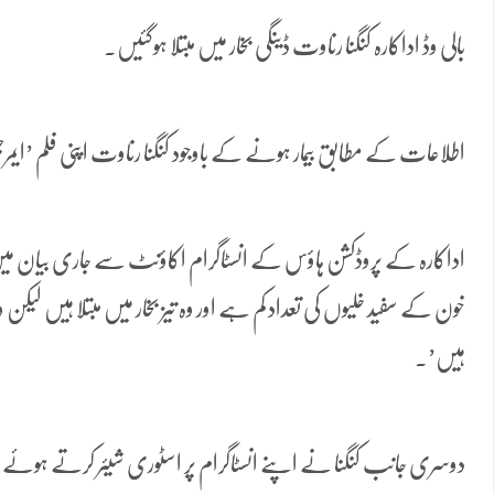
بالی وڈ اداکارہ کنگنا رناوت ڈینگی بخار میں مبتلا ہوگئیں۔
اطلاعات کے مطابق بیمار ہونے کے باوجود کنگنا رناوت اپنی فلم ’ا
اداکارہ کے پروڈکشن ہاؤس کے انسٹاگرام اکاؤنٹ سے جاری بیان میں ا
خون کے سفید خلیوں کی تعداد کم ہے اور وہ تیز بخار میں مبتلا ہیں لیکن و
ہیں’۔
دوسری جانب کنگنا نے اپنے انسٹاگرام پر اسٹوری شیئر کرتے ہوئے اپنی ٹیم 