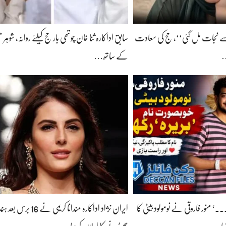
ے نجات مل گئی‘‘، حج کی سعادت
سابق اداکارہ ثنا خان چوتھی بار حج کیلئے روانہ، شوہر
…
کے ساتھ…
۔۔‘ منور فاروقی نے نومولود بیٹی کا
ایران نژاد اداکارہ مندانا کریمی نے 