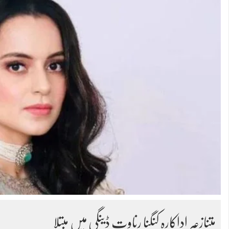
متنازعہ اداکارہ کنگنا رناوت ڈینگی میں مبتلا