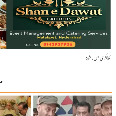
کیٹاگری میں :
شوبز
مز