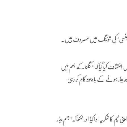
یمرجنسی‘ کی شوٹنگ میں مصروف ہیں۔
نکشاف کیا گیا کہ ‘کنگنا کے جسم میں
ہ بیمار ہونے کے باوجود کام کر رہی
کا شکریہ ادا کیا اور لکھا کہ’ جسم بیمار