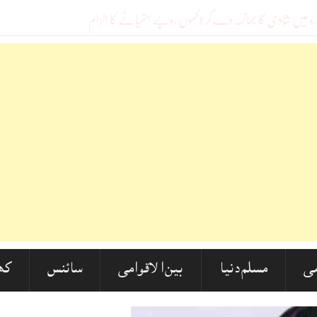
 شد
_
ی
مسلم دنیا
بین الاقوامی
سائنس
کھ