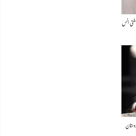
 مفتی انس
16 برس بعد ہندوستان