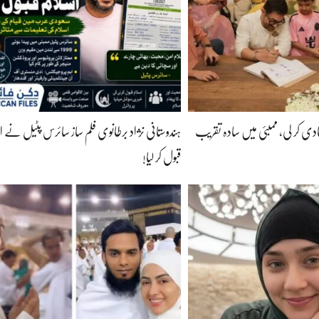
ی کر لی، ممبئی میں سادہ تقریب
ہندوستانی نژاد برطانوی فلم ساز سائرس پٹیل نے ا
قبول کر لیا!