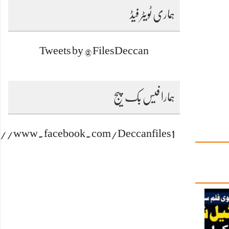
ہماری ٹویٹر فیڈ
Tweets by @FilesDeccan
ہمارا فیس بک پیج
s://www.facebook.com/Deccanfiles1