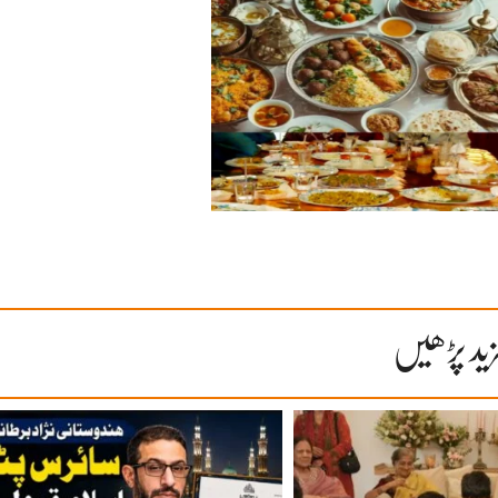
ید پڑھیں