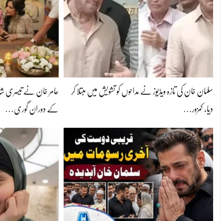
سلمان خان کی تازہ ویڈیوز نے مداحوں کو تشویش میں مبتلا کر
عامر خان نے تیسری شاد
دیا، کمزور…
کے دوران گوری…