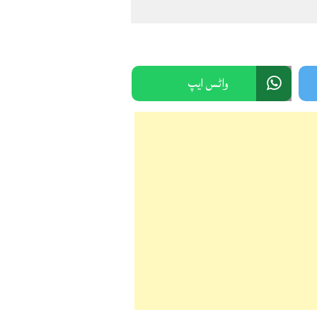
واٹس ایپ