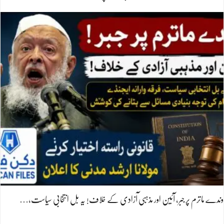
وندے ماترم پر جبر، آئین اور مذہبی آزادی کے خلاف! یہ بل انتخابی سیاست،…