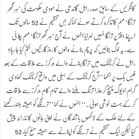
کانگریس کے سابق صدر راہل گاندھی نے مودی حکومت کی ’ہر گھر
ترنگا‘ مہم کا تذکرہ کرتے ہوئے کہا کہ جس تنظیم نے 52 سالوں تک
اپنے دفتر پر ترنگا نہیں لہرایا انہوں نے آج ’ہر گھر ترنگا‘ مہم چلائی
ہے، یہ لوگ بتائیں کہ پرچم بنانے والوں کا روزگار کیوں ختم کیا جا رہا؟
راہل نے کرناٹک میں ترنگا بنانے والے ورکرز سے ملاقات کے بعد
فیس بک پر لکھا ’’آج کرناٹک کے ہبلی میں واقع کرناٹک کھادی
گرام ادیوگ پہنچ کر ہمارا ترنگ بننے والے تمام کام ورکرز سے ملاقات
کر کے بہت خوشی ہوئی۔‘‘ انہوں نے کہا ’’ترنگے کو ہمیشہ بلند رکھنے
کے لئے ملک کے لاکھوں باشندگان نے اپنی جانوں کا نذرانہ پیش
کیا لیکن ایک تنظیم نے ترنگے کو اپنانے سے ہمیشہ منع کیا، 52