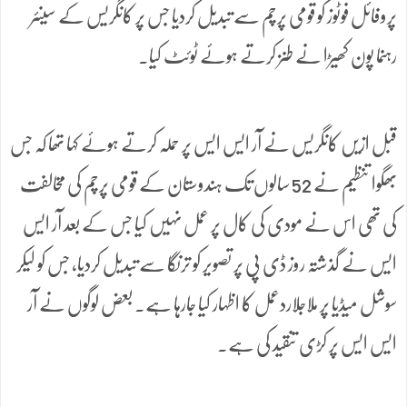
پروفائل فوٹوز کو قومی پرچم سے تبدیل کردیا جس پر کانگریس کے سینئر
رہنما پون کھیڑا نے طنز کرتے ہوئے ٹوئٹ کیا۔
قبل ازیں کانگریس نے آر ایس ایس پر حملہ کرتے ہوئے کہا تھا کہ جس
بھگوا تنظیم نے 52 سالوں تک ہندوستان کے قومی پرچم کی مخالفت
کی تھی اس نے مودی کی کال پر عمل نہیں کیا جس کے بعد آر ایس
ایس نے گذشتہ روز ڈی پی پر تصویر کو ترنگا سے تبدیل کردیا، جس کو لیکر
سوشل میڈیا پر ملاجلاردعمل کا اظہار کیا جارہا ہے۔ بعض لوگوں نے آر
ایس ایس پر کڑی تنقید کی ہے۔