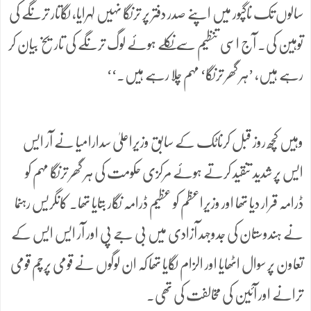
سالوں تک ناگپور میں اپنے صدر دفتر پر ترنگا نہیں لہرایا، لگاتار ترنگے کی
توہین کی۔ آج اسی تنظیم سے نکلے ہوئے لوگ ترنگے کی تاریخ بیان کر
رہے ہیں، ’ہر گھر ترنگا‘ مہم چلا رہے ہیں۔‘‘
وہیں کچھ روز قبل کرناٹک کے سابق وزیراعلیٰ سدارامیا نے آر ایس
ایس پر شدید تنقید کرتے ہوئے مرکزی حکومت کی ہر گھر ترنگا مہم کو
ڈرامہ قرار دیا تھا اور وزیراعظم کو عظیم ڈرامہ نگار بتایا تھا۔ کانگریس رہنما
نے ہندوستان کی جدوجہد آزادی میں بی جے پی اور آر ایس ایس کے
تعاون پر سوال اٹھایا اور الزام لگایا تھا کہ ان لوگوں نے قومی پرچم قومی
ترانے اور آئین کی مخالفت کی تھی۔