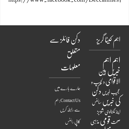
اہم کیٹا گریز
دکن فائلز سے
متعلق
اہم
اہم
معلومات
خبریں
بین
الاقوامی
دلچسپ و
ہمارے بارے میں
دکن
عجیب خبریں
کی خبریں
Contact Us: ہم
سائنس
سے رابطہ کریں
شوبز
اینڈ ٹکنالوجی
قومی
مذہبی
صحت
کاپی رائٹس