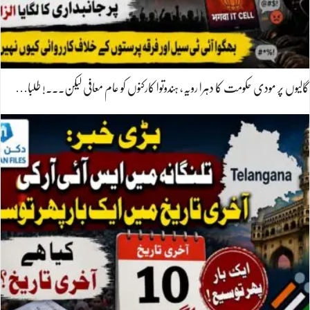
گالیوں پر مودی حکومت کا دہرا رویہ، ہندوتوا کارکنوں کو عام معافی لیکن۔۔۔! طلبا…