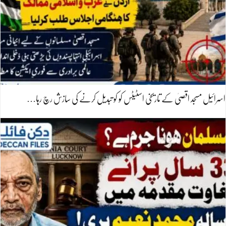
اسرائیل مسجد اقصیٰ کے تاریخی اسٹیٹس کو کو تبدیل کرنے کی سازش رچ رہا…