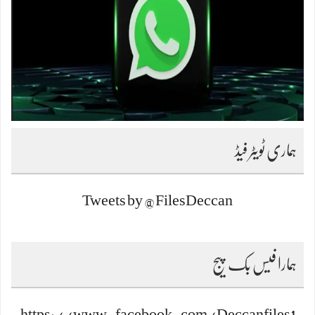
ہماری ٹویٹر فیڈ
Tweets by @FilesDeccan
ہمارا فیس بک پیج
https://www.facebook.com/Deccanfiles1