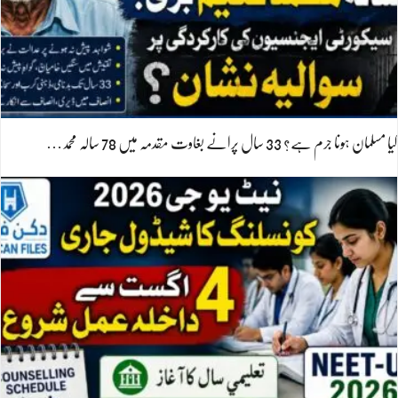
کیا مسلمان ہونا جرم ہے؟ 33 سال پرانے بغاوت مقدمہ میں 78 سالہ محمد…