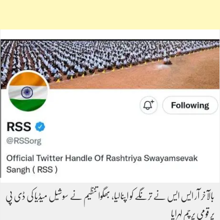
بالآخر آر ایس ایس نے ترنگے کو اپنالیا، بھگوا تنظیم نے سوشیل میڈیا کی ڈی پی
پر قومی پرچم لہرایا