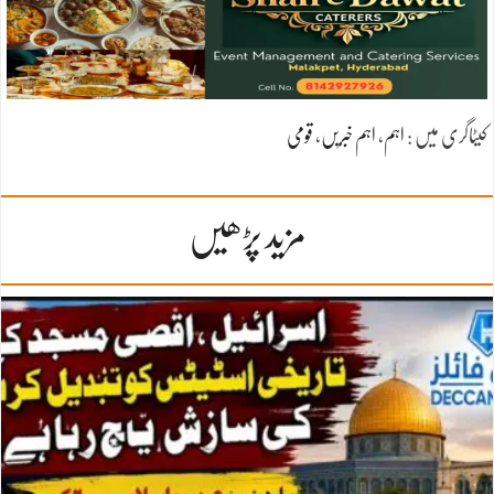
کیٹاگری میں :
اہم
،
اہم خبریں
،
قومی
مزید پڑھیں