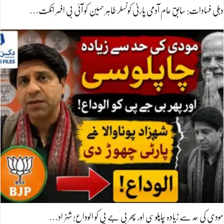
دہلی فسادات: سابق عام آدمی پارٹی کونسلر طاہر حسین کو آئی بی افسر انکت…
مودی کی حد سے زیادہ چاپلوسی اور پھر بی جے پی کو الوداع! شہزاد…