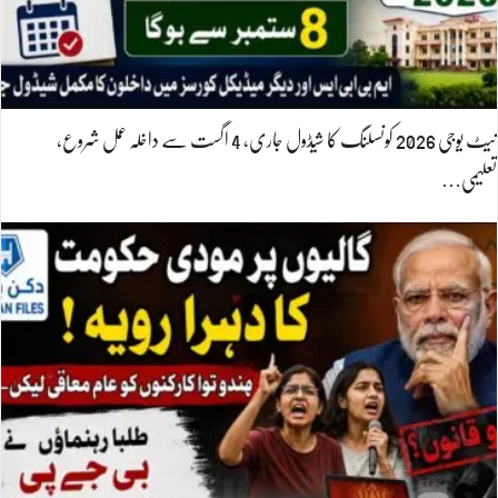
نیٹ یوجی 2026 کونسلنگ کا شیڈول جاری، 4 اگست سے داخلہ عمل شروع،
تعلیمی…