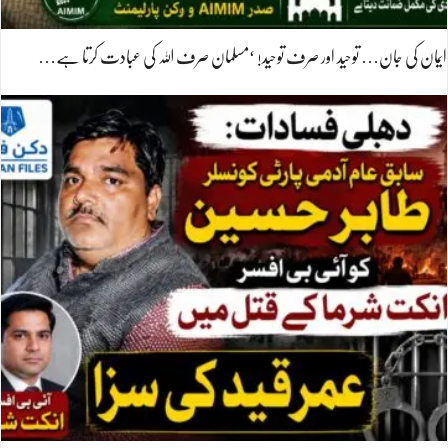
ایمان کی جان… توحید اور صرف توحید! ‘مسلمان صرف اللہ کی عبادت کرتا ہے…