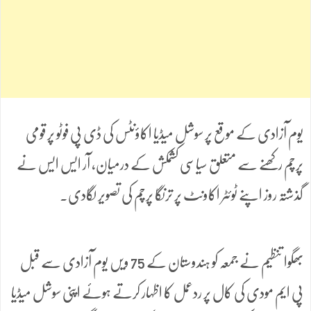
یوم آزادی کے موقع پر سوشل میڈیا اکاؤنٹس کی ڈی پی فوٹو پر قومی
پرچم رکھنے سے متعلق سیاسی کشمکش کے درمیان، آر ایس ایس نے
گذشتہ روز اپنے ٹوئٹر اکاونٹ پر ترنگا پرچم کی تصویر لگادی۔
بھگوا تنظیم نے جمعہ کو ہندوستان کے 75 ویں یوم آزادی سے قبل
پی ایم مودی کی کال پر ردعمل کا اظہار کرتے ہوئے اپنی سوشل میڈیا