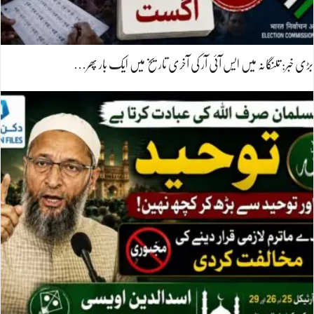
بڑی خبر: تلنگانہ میں ایس آئی آر کی آخری تاریخ میں ایک بار پھر…