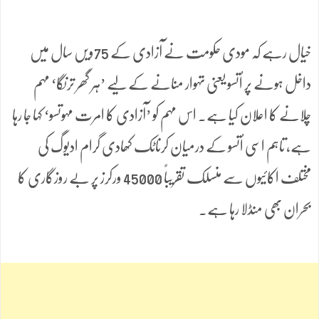
خیال رہے کہ مودی حکومت نے آزادی کے 75ویں سال میں
داخل ہونے پر اُتسو یعنی تہوار منانے کے لیے ’ہر گھر ترنگا‘ مہم
چلانے کا اعلان کیا ہے۔ اس مہم کو ’آزادی کا امرت مہوتسو‘ کہا جا رہا
ہے، تاہم اسی اُتسو کے درمیان کرناٹک کھادی گرام ادیوگ کی
مختلف اکائیوں سے منسلک تقریباً 45000 ورکرز پر بے روزگاری کا
بحران بھی منڈلا رہا ہے۔