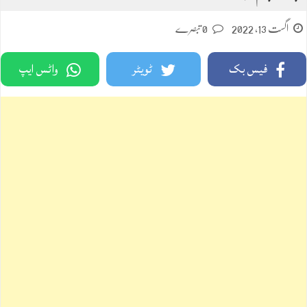
اگست 13, 2022
0 تبصرے
فیس بک
ٹویٹر
واٹس ایپ