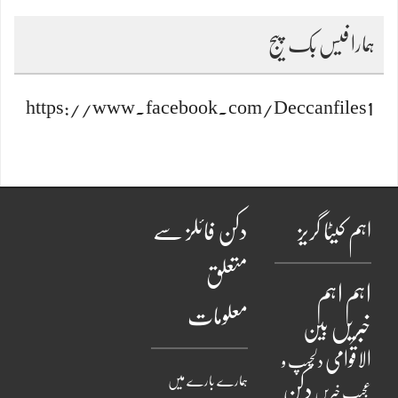
ہمارا فیس بک پیج
https://www.facebook.com/Deccanfiles1
اہم کیٹا گریز
دکن فائلز سے
متعلق
اہم
اہم
معلومات
خبریں
بین
الاقوامی
دلچسپ و
ہمارے بارے میں
دکن
عجیب خبریں