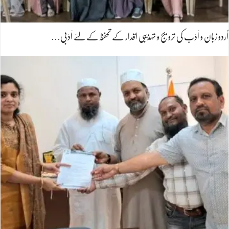
اُردو زبان و اَدَب کی ترویج و تہذیبی اقدار کے تحفُّظ کے لئے اَدَبی…