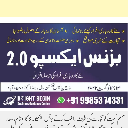
مسلم اُمت کو تجارت کی طرف راغب کرنے بزنس ایکسپو۔2 کا اہتمام، صدر