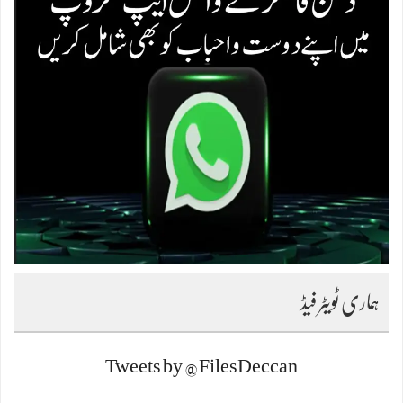
ہماری ٹویٹر فیڈ
Tweets by @FilesDeccan