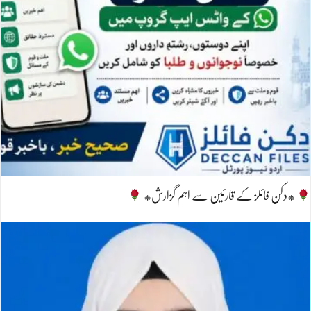
*دکن فائلز کے قارئین سے اہم گزارش*