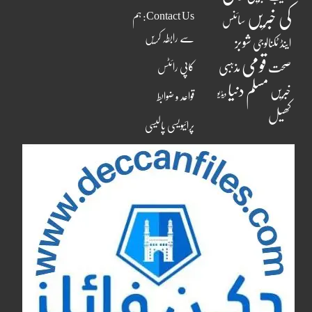
کی خبریں
Contact Us: ہم
سائنس
سے رابطہ کریں
شوبز
اینڈ ٹکنالوجی
قومی
مذہبی
صحت
کاپی رائٹس
مسلم دنیا
خبریں
ویڈیو
قواعد و ضوابط
کھیل
پرائیویسی پالیسی