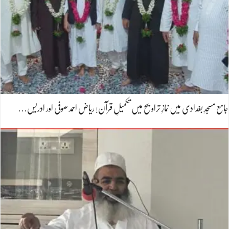
جامع مسجدِ بغدادی میں نمازِ تراویح میں تکمیلِ قرآن! ریاض احمد صوفی اور ادریس…