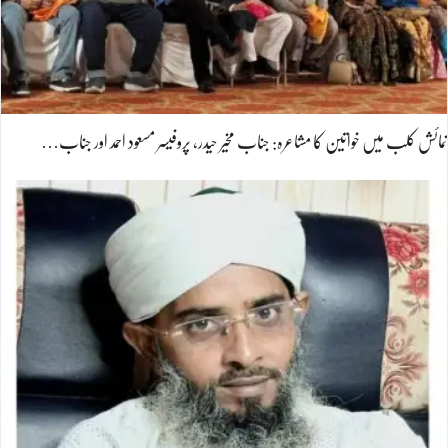
نمائش کلب میں خواتین کا مشاعرہ: جناب مخیر حیدر، پروفیسر مسعود احمد اور جناب…