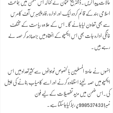
حالات پیدا کریں۔ڈاکٹر شیخ عثمان نے کہا کہ اس ضمن میں جماعت
اسلامی ہند کے قائم کردہ ایک اور ادارہ رفاہ چیمبرس آف کامرس
سے بھی تعاون لیاجائے گا۔ اس کے علاوہ ریاست کے مختلف
خانگی ادارہ جات بھی اس ایکسپو کے انعقادمیں بڑھ چڑھ کر حصہ لے
رہے ہیں۔
انہوں نے عامۃ المسلمین بالخصوص نوجوانوں سے کثیرتعدادمیں اس
ایکسپو میں حصہ لینے استفادہ کرنے اور اسے کامیاب بنانے کی اپیل
کی۔اس ضمن میں مزید تفصیلات کے لیے فون
نمبر9985374331پر ربط کیاجاسکتا ہے۔