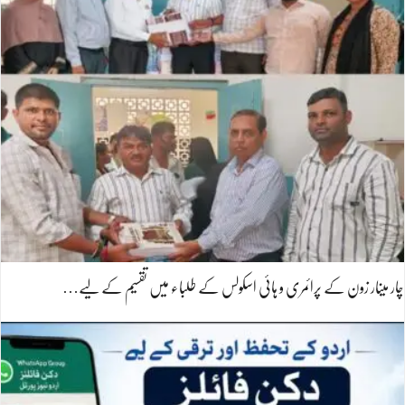
چار مینار زون کے پرائمری و ہائی اسکولس کے طلباء میں تقسیم کے لیے…