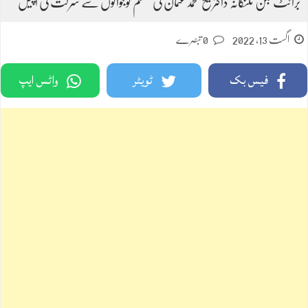
برائٹ بگن تلنگانہ ڈاکٹر شیخ محمدعثمان کی مسلم نوجوانوں سے شرکت کی اپیل
اگست 13, 2022
0 تبصرے
فیس بک
ٹویٹر
واٹس ایپ