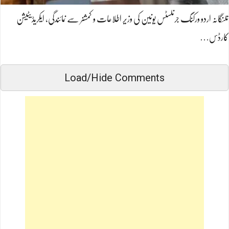
تلنگانہ اردو ورکنگ جرنلسٹس یونین کی وزیر اطلاعات و کمشنر سے نمائندگی، ایکریڈیٹیشن
کارڈس…
Load/Hide Comments