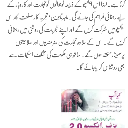
کرنا ہے۔لہٰذا اس ایکسپو کے ذریعہ نوجوانوں کوتجارت اور کاروبار کے
لیے رہنمائی فراہم کی جائے گی۔ماہرتاجرین‘ تجربہ کار صنعت کار اس
ایکسپومیں شرکت کریں گے اور اپنے تجربات کی روشنی میں رہنمائی
کریں گے۔ اس کے علاوہ تجارت کی ہنرمندیوں اور صلاحیتوں
پرسمینارمنعقد ہوں گے۔ ساتھ ہی حکومت کی مختلف اسکیمات سے
بھی روشناس کرایاجائے گا۔