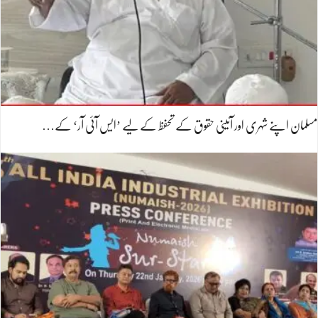
مسلمان اپنے شہری اور آئینی حقوق کے تحفظ کے لیے ’ایس آئی آر‘ کے…