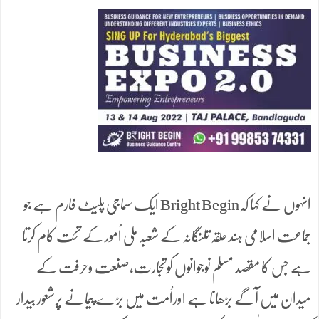
انہوں نے کہا کہBright Begin ایک سماجی پلیٹ فارم ہے جو
جماعت اسلامی ہند حلقہ تلنگانہ کے شعبہ ملی اُمور کے تحت کام کرتا
ہے جس کا مقصد مسلم نوجوانوں کوتجارت،صنعت وحرفت کے
میدان میں آگے بڑھانا ہے اوراُمت میں بڑے پیمانے پرشعور بیدار