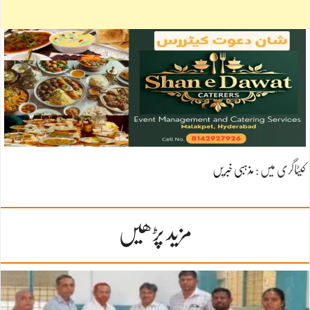
کیٹاگری میں :
مذہبی خبریں
مزید پڑھیں