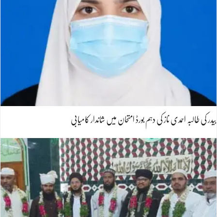
بیدر کی طالبہ احمدی ناز کی دہم بورڈ امتحان میں شاندار کامیابی