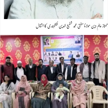
ممتاز عالمِ دین مولانا مفتی محمد شفیع الدین نقشبندی کا انتقال