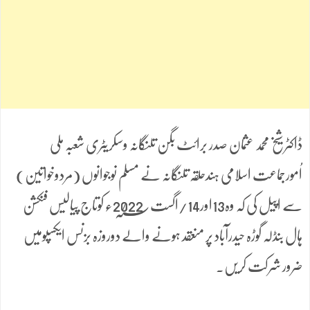
ڈاکٹر شیخ محمد عثمان صدر برائٹ بگن تلنگانہ وسکریٹری شعبہ ملی
اُمورجماعت اسلامی ہندحلقہ تلنگانہ نے مسلم نوجوانوں (مردوخواتین)
سے اپیل کی کہ وہ13اور14/اگست2022؁ء کوتاج پیالیس فنکشن
ہال بنڈلہ گوڑہ حیدرآباد پر منعقد ہونے والے دوروزہ بزنس ایکسپومیں
ضرور شرکت کریں۔