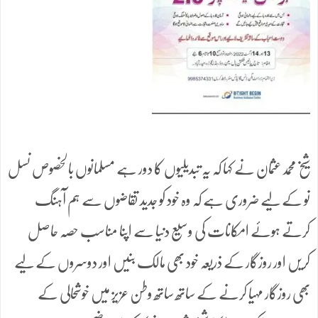
شیخ محمدعثمان نے کہا کہ یہ تبدیلیوں کا دور ہے مسلمانوں بالخصوص نسل
نو کے لیے ضروری ہے کہ وہ خود کو جدید تقاضوں سے ہم آہنگ
کرتے ہوئے امکانات کی وسیع دنیا سے اپنا مناسب حصہ حاصل
کریں اور روزگار کے ذریعہ خود بھی مالک بنیں اور دوسروں کے لیے
بھی روزگار مہیا کرنے کے ساتھ ساتھ وطن عزیز میں خوشحالی کے