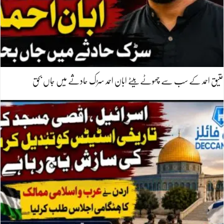
عتیق احمد کے سب سے چھوٹے بیٹے ابان احمد سڑک حادثے میں جاں بحق