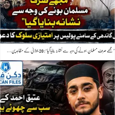
’مجھے صرف مسلمان ہونے کی وجہ سے نشانہ بنایا گیا‘! 20 جولائی کے مظاہرین…