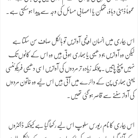
عموماً ذہنی دباؤ، تھکن یا اعصابی مسائل کی وجہ سے پیدا ہوسکتی ہے۔
اس بیماری میں انسان اونچی آوازیں تو بالکل صاف سن سکتا ہے
لیکن وہ آوازیں جو دھیمی یا بھاری ہوتی ہیں وہ اس کے کانوں تک
نہیں پہنچ پاتیں۔ چونکہ زیادہ تر مردوں کی آوازیں اسی دھیمی فریکوئنسی
یعنی بھاری پن کے دائرے میں آتی ہیں اس لیے وہ خاتون مردوں
کی آواز سننے سے قاصر ہو گئی تھیں۔
اس بیماری کا نام ریورس سلوپ اس لیے رکھا گیا ہے کیونکہ ڈاکٹروں