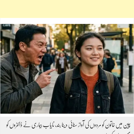
چین میں خاتون کو مردوں کی آواز سنائی دینا بند، نایاب بیماری نے ڈاکٹروں کو