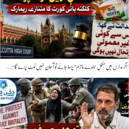
’اگر مدارس میں مکمل ‘وندے ماترم’ پڑھا جائے تو آسمان نہیں ٹوٹ پڑے گا‘!…