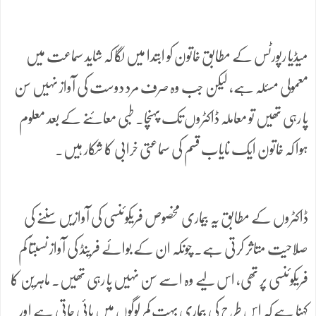
میڈیا رپورٹس کے مطابق خاتون کو ابتدا میں لگا کہ شاید سماعت میں
معمولی مسئلہ ہے، لیکن جب وہ صرف مرد دوست کی آواز نہیں سن
پا رہی تھیں تو معاملہ ڈاکٹروں تک پہنچا۔ طبی معائنے کے بعد معلوم
ہوا کہ خاتون ایک نایاب قسم کی سماعتی خرابی کا شکار ہیں۔
ڈاکٹروں کے مطابق یہ بیماری مخصوص فریکوئنسی کی آوازیں سننے کی
صلاحیت متاثر کرتی ہے۔ چونکہ ان کے بوائے فرینڈ کی آواز نسبتاً کم
فریکوئنسی پر تھی، اس لیے وہ اسے سن نہیں پا رہی تھیں۔ ماہرین کا
کہنا ہے کہ اس طرح کی بیماری بہت کم لوگوں میں پائی جاتی ہے اور