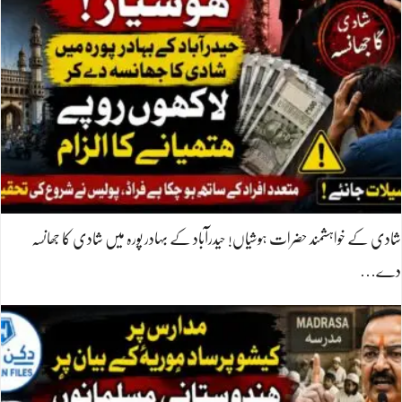
شادی کے خواہشمند حضرات ہوشیاں! حیدرآباد کے بہادر پورہ میں شادی کا جھانسہ
دے…