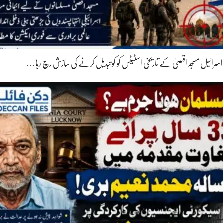
اسرائیل مسجد اقصیٰ کے تاریخی اسٹیٹس کو کو تبدیل کرنے کی سازش رچ رہا…