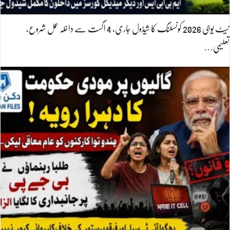
نیٹ یوجی 2026 کونسلنگ کا شیڈول جاری، 4 اگست سے داخلہ عمل شروع،
تعلیمی…