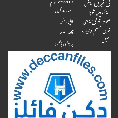
کی خبریں
Contact Us: ہم
سائنس
سے رابطہ کریں
شوبز
اینڈ ٹکنالوجی
قومی
مذہبی
صحت
کاپی رائٹس
مسلم دنیا
خبریں
ویڈیو
قواعد و ضوابط
کھیل
پرائیویسی پالیسی