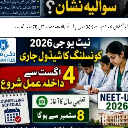
کیا مسلمان ہونا جرم ہے؟ 33 سال پرانے بغاوت مقدمہ میں 78 سالہ محمد…