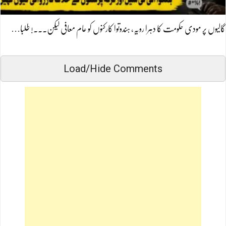
گالیوں پر مودی حکومت کا دہرا رویہ، ہندوتوا کارکنوں کو عام معافی لیکن۔۔۔! طلبا…
Load/Hide Comments