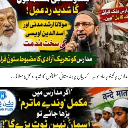
مدارس پر کیشو پرساد موریہ کے بیان پر ہندوستانی مسلمانوں کا شدید ردعمل! مولانا…