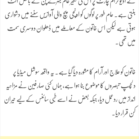
کے آڈیو گرام چارٹ پر اس کی لکیر عام بہرے پن کے بالکل الٹ
بنتی ہے۔ عام طور پر لوگوں کو اونچی پچ والی آوازیں سننے میں دشواری
ہوتی ہے لیکن اس خاتون کے معاملے میں ڈھلوان دوسری سمت
میں تھی۔
خاتون کو علاج اور آرام کا مشورہ دیا گیا ہے۔ یہ واقعہ سوشل میڈیا پر
دلچسپ تبصروں کا موضوع بنا ہوا ہے، جہاں کئی صارفین نے مزاحیہ
انداز میں ردعمل دیا، جبکہ بعض نے اسے طبی سائنس کے لیے حیران
کن قرار دیا۔