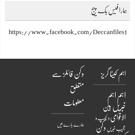
ہمارا فیس بک پیج
https://www.facebook.com/Deccanfiles1
اہم کیٹا گریز
دکن فائلز سے
متعلق
اہم
اہم
معلومات
خبریں
بین
الاقوامی
دلچسپ و
ہمارے بارے میں
دکن
عجیب خبریں