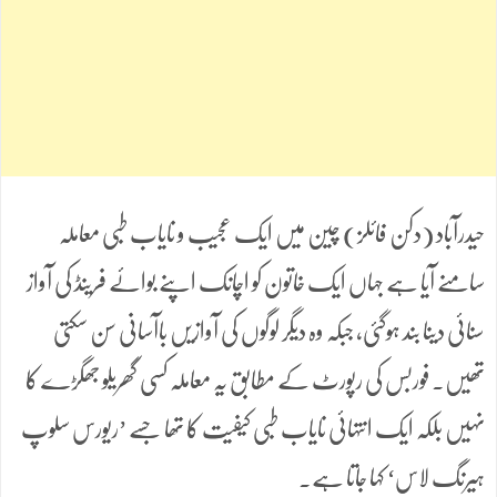
حیدرآباد (دکن فائلز) چین میں ایک عجیب و نایاب طبی معاملہ
سامنے آیا ہے جہاں ایک خاتون کو اچانک اپنے بوائے فرینڈ کی آواز
سنائی دینا بند ہوگئی، جبکہ وہ دیگر لوگوں کی آوازیں باآسانی سن سکتی
تھیں۔ فوربس کی رپورٹ کے مطابق یہ معاملہ کسی گھریلو جھگڑے کا
نہیں بلکہ ایک انتہائی نایاب طبی کیفیت کا تھا جسے ’ریورس سلوپ
ہیرنگ لاس‘ کہا جاتا ہے۔