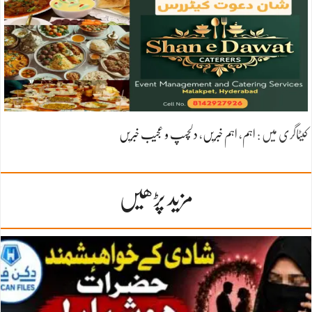
کیٹاگری میں :
اہم
،
اہم خبریں
،
دلچسپ و عجیب خبریں
مزید پڑھیں