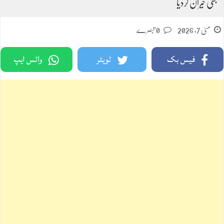
بھی حیران کردیا
مئی 7, 2026
0 تبصرے
فیس بک
ٹویٹر
واٹس ایپ