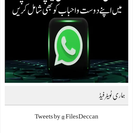
ہماری ٹویٹر فیڈ
Tweets by @FilesDeccan