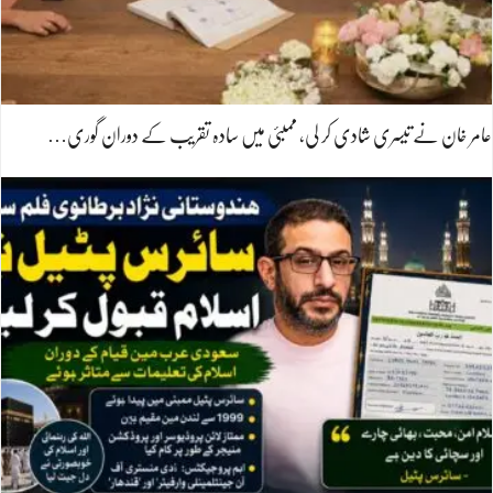
عامر خان نے تیسری شادی کر لی، ممبئی میں سادہ تقریب کے دوران گوری…