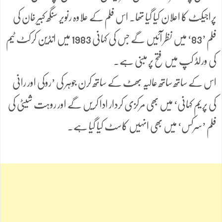
پراجیکٹ کا اعلان کیا گیا تھا۔ اس فلم کے علاوہ رنویر سنگھ کبیر خان کی
فلم ’83‘ میں نظر آئیں گے جس کی کہانی 1983 میں انڈین کرکٹ ٹیم
کی ورلڈ کپ میں فتح پر مبنی ہے۔
اس کے ساتھ ساتھ عالیہ بھٹ کے ساتھ کرن جوہر کی ’روکی اور رانی
کی پریم کہانی‘ میں بھی مرکزی کردار ادا کریں گے اور روہت شیٹی کی
فلم ’سرکس‘ میں بھی انہیں کاسٹ کیا گیا ہے۔