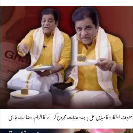
معروف اداکار و کامیڈین علی پر ہندو جذبات مجروح کرنے کا الزام، وضاحت جاری