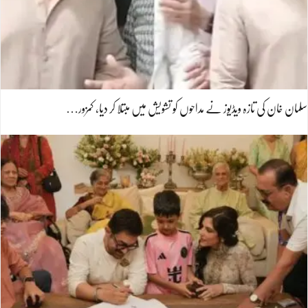
سلمان خان کی تازہ ویڈیوز نے مداحوں کو تشویش میں مبتلا کر دیا، کمزور…