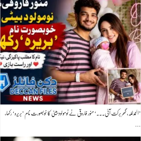
’الحمدللہ، گھر برکت آئی۔۔۔‘ منور فاروقی نے نومولود بیٹی کا خوبصورت نام ’بریرہ‘ رکھا،
…