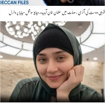
قریبی دوست کی آخری رسومات میں سلمان خان آبدیدہ، ویڈیو سوشل میڈیا پر وائرل