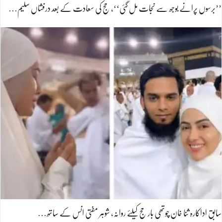
’’برسوں پرانے بوجھ سے نجات مل گئی‘‘، حج کی سعادت کے بعد درفشاں سلیم…
سابق اداکارہ ثنا خان چوتھی بار حج کیلئے روانہ، شوہر مفتی انس کے ساتھ…