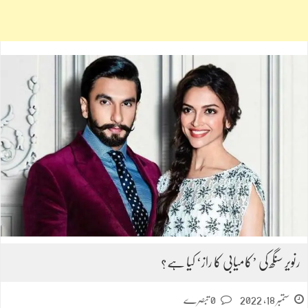
رنویر سنگھ کی ’کامیابی کا راز‘ کیا ہے؟
ستمبر 18, 2022
0 تبصرے