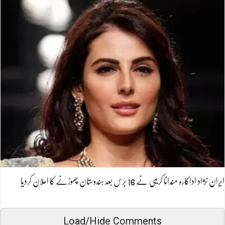
ایران نژاد اداکارہ مندانا کریمی نے 16 برس بعد ہندوستان چھوڑنے کا اعلان کردیا
Load/Hide Comments