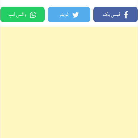
فیس بک
ٹویٹر
واٹس ایپ