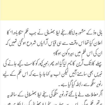
بالی وڈ کے مشہور ہدایتکار سنجے لیلا بھنسالی نے جب فلم ’بیجو باورا‘ کا
اعلان کیا تھا اس وقت سے ہی قیاس آرائیاں شروع ہو گئی تھیں کہ
ان کی اس فلم میں ہیرو کون ہوگا؟
پہلے کارتک آرین کا نام لیا گیا اور پھر رنبیر کپور کو کاسٹ کیے جانے کی
خبریں بھی سامنے آئیں لیکن اب یہ کہا جا رہا ہے کہ اس فلم کے لیے
رنویر سنگھ سے رابطہ کیا گیا ہے۔
اگر معاملات طے پا گئے تو رنویر سنگھ کی سنجے لیلا بھنسلالی کے ساتھ یہ
چوتھی فلم ہوگی۔ اس سے پہلے وہ سنجے لیلا بھنسالی کی ہدایتکاری میں