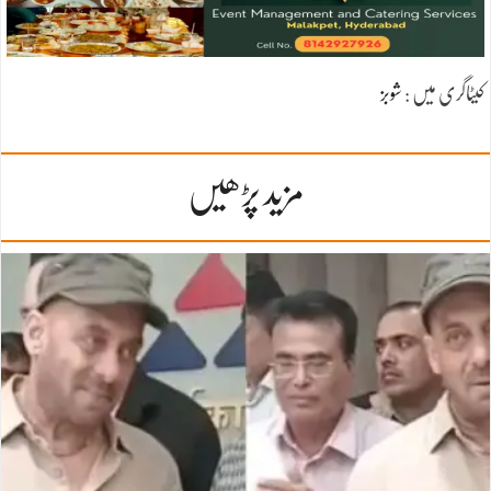
کیٹاگری میں :
شوبز
مزید پڑھیں