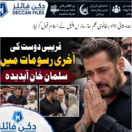
ہندوستانی نژاد برطانوی فلم ساز سائرس پٹیل نے اسلام قبول کر لیا!