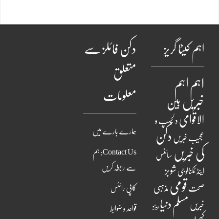
اہم کیٹا گریز
دکن فائلز سے
متعلق
اہم
اہم
معلومات
خبریں
بین
الاقوامی
دلچسپ و
ہمارے بارے میں
دکن
عجیب خبریں
کی خبریں
Contact Us: ہم
سائنس
سے رابطہ کریں
شوبز
اینڈ ٹکنالوجی
قومی
مذہبی
صحت
کاپی رائٹس
مسلم دنیا
خبریں
ویڈیو
قواعد و ضوابط