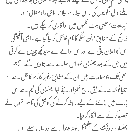
بننے والی ’گولیوں کی راس لیلا رام لیلا‘، ’باجی راؤ مستانی‘ اور
’پدماوت‘ جیسی ہٹ فلموں میں اداکاری کر چکے ہیں۔
ذرائع کے مطابق ’رنویر سنگھ کا نام فائنل کر لیا گیا ہے، ابھی آفیشلی
اس کا اعلان باقی ہے اور اس حوالے سے مزید کچھ چیزیں طے کرنی
ہیں جس کے بعد بھنسالی خود اس حوالے سے بتا دیں گے۔ تاہم
ابھی تک جو معاملات ہیں ان کے مطابق رنویر کا نام فائنل ہے۔‘
انڈیا ٹو ڈے نے یش راج فلمز اور سنجے لیلا بھنسالی کی ٹیم سے اس
بارے میں جاننے کے لیے رابطہ کرنے کی کوشش کی تاہم انہوں نے
تبصرہ کرنے سے انکار کر دیا۔
بھنسالی پروڈکشنز کے آفیشل ٹوئٹر ہینڈل سے دو سال پہلے اس